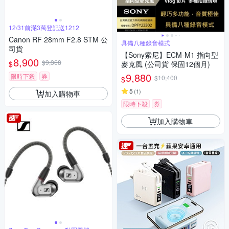
12/31前滿3萬登記送1212
Canon RF 28mm F2.8 STM 公
具備八種錄音模式
司貨
【Sony索尼】ECM-M1 指向型
8,900
$9,368
$
麥克風 (公司貨 保固12個月)
9,880
限時下殺
券
$10,400
$
5
(
1
)
加入購物車
限時下殺
券
加入購物車