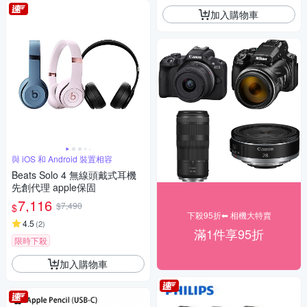
加入購物車
與 iOS 和 Android 裝置相容
Beats Solo 4 無線頭戴式耳機
先創代理 apple保固
7,116
$7,490
$
下殺95折⬅︎ 相機大特賣
4.5
(
2
)
滿1件享95折
限時下殺
加入購物車