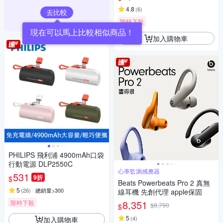
4.8
(
6
)
去比較
限時下殺
加入購物車
PHILIPS 飛利浦 4900mAh口袋
行動電源 DLP2550C
心率監測感應器
531
9折
$
Beats Powerbeats Pro 2 真無
5
(
26
)
總銷量>300
線耳機 先創代理 apple保固
8,351
限時下殺
$8,790
$
5
(
4
)
加入購物車