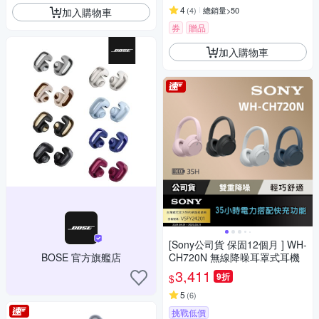
4
(
4
)
總銷量>50
加入購物車
券
贈品
加入購物車
[Sony公司貨 保固12個月 ] WH-
BOSE 官方旗艦店
CH720N 無線降噪耳罩式耳機
3,411
9折
$
5
(
6
)
挑戰低價