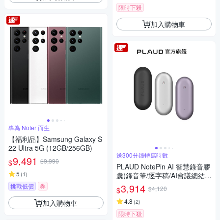
限時下殺
加入購物車
專為 Noter 而生
【福利品】Samsung Galaxy S
22 Ultra 5G (12GB/256GB)
送300分鐘轉寫時數
9,491
$9,990
$
PLAUD NotePin AI 智慧錄音膠
5
(
1
)
囊(錄音筆/逐字稿/AI會議總結/
可穿戴)
3,914
挑戰低價
券
$4,120
$
4.8
(
2
)
加入購物車
限時下殺