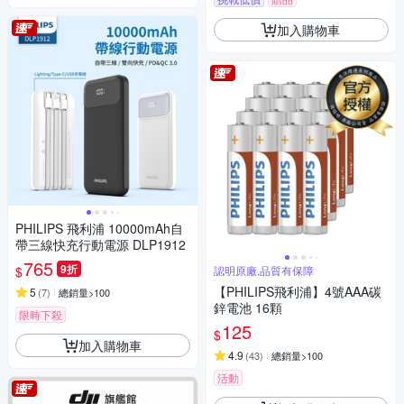
加入購物車
PHILIPS 飛利浦 10000mAh自
帶三線快充行動電源 DLP1912
765
9折
$
認明原廠,品質有保障
【PHILIPS飛利浦】4號AAA碳
5
(
7
)
總銷量>100
鋅電池 16顆
限時下殺
125
$
加入購物車
4.9
(
43
)
總銷量>100
活動