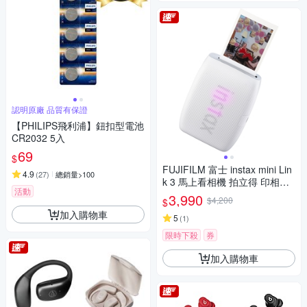
認明原廠 品質有保證
【PHILIPS飛利浦】鈕扣型電池
CR2032 5入
69
$
FUJIFILM 富士 instax mini Lin
4.9
(
27
)
總銷量>100
k 3 馬上看相機 拍立得 印相機
活動
公司貨
3,990
$4,200
$
加入購物車
5
(
1
)
限時下殺
券
加入購物車