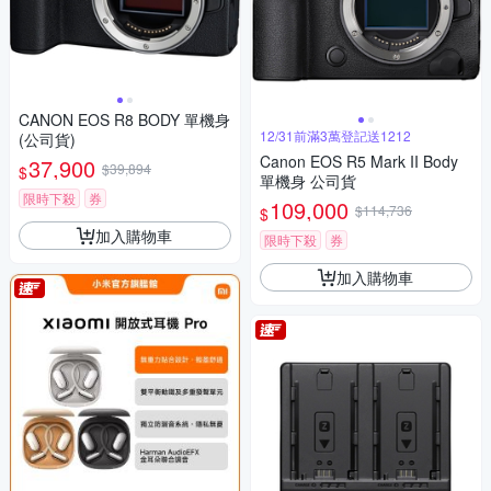
CANON EOS R8 BODY 單機身
12/31前滿3萬登記送1212
(公司貨)
Canon EOS R5 Mark II Body
37,900
$39,894
$
單機身 公司貨
限時下殺
券
109,000
$114,736
$
加入購物車
限時下殺
券
加入購物車