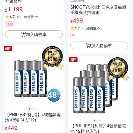
方旗艦館
SNOOPY史努比 三色交叉編織
1,199
$
手機夾片掛繩組
4.7
(
10
)
總銷量>50
499
$
活動
5
(
10
)
總銷量>50
加入購物車
券
加入購物車
【PHILIPS飛利浦】4號超鹼電
池 48顆 (4入*12)
【PHILIPS飛利浦】4號超鹼電
449
$
池 12顆 (4入*3)