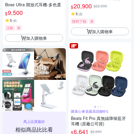
司貨
Bose Ultra 開放式耳機-多色選
20,900
$22,000
$
9,500
$
5
(
2
)
5
(
4
)
限時下殺
券
活動
券
加入購物車
加入購物車
購衷心會員最高回饋6%
Beats Fit Pro 真無線降噪藍牙
馬上比買最好
耳機 (原廠公司貨)
相似商品比比看
6,641
$6,990
$