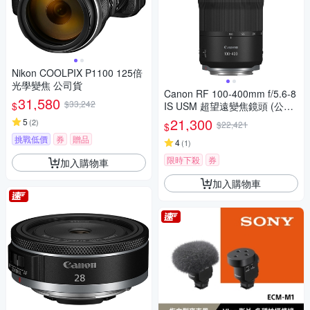
Nikon COOLPIX P1100 125倍
光學變焦 公司貨
Canon RF 100-400mm f/5.6-8
31,580
$33,242
$
IS USM 超望遠變焦鏡頭 (公司
貨)
21,300
5
(
2
)
$22,421
$
挑戰低價
券
贈品
4
(
1
)
限時下殺
券
加入購物車
加入購物車