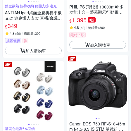
鏤空散熱 折疊收納 穩固支撐 邊充電
PHILIPS 飛利浦 10000mAh多
玩
功能十合一螢幕顯示行動電源
ANTIAN ipad桌面金屬折疊平板
DLP4347C
支架 追劇懶人支架 直播/會議
1,395
9折
$
平板架 手機支架 交換禮物
349
$
4.8
(
42
)
總銷量>300
4.8
(
56
)
總銷量>300
限時下殺
挑戰低價
券
加入購物車
加入購物車
Canon EOS R50 RF-S18-45m
購衷心最高6%回饋
m f/4.5-6.3 IS STM 單鏡組 公