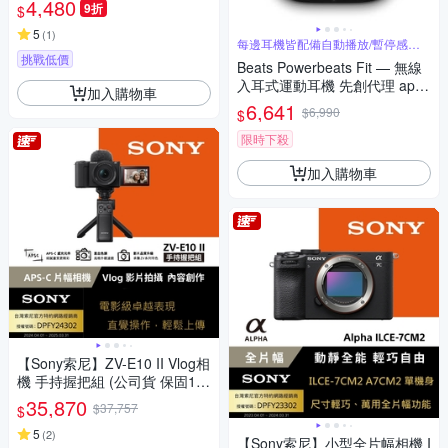
4,480
9折
$
5
(
1
)
每邊耳機皆配備自動播放/暫停感測
器
挑戰低價
Beats Powerbeats Fit — 無線
入耳式運動耳機 先創代理 appl
加入購物車
e保固
6,641
$6,990
$
限時下殺
加入購物車
【Sony索尼】ZV-E10 II Vlog相
機 手持握把組 (公司貨 保固18
+6個月)
35,870
$37,757
$
5
(
2
)
【Sony索尼】小型全片幅相機 I