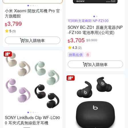
小米 Xiaomi 開放式耳機 Pro 官
方旗艦館
可同時充電兩顆 NP-FZ100
3,799
$
SONY BC-ZD1 原廠充電器(NP
5
(
5
)
-FZ100 電池專用)(公司貨)
3,705
加入購物車
$3,900
$
4.3
(
2
)
挑戰低價
券
加入購物車
SONY LinkBuds Clip WF-LC90
0 耳夾式真無線藍牙耳機