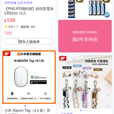
認明原廠 品質有保證
【PHILIPS飛利浦】鈕扣型電池
CR2032 10入
129
$
4.9
(
17
)
總銷量>100
限時優惠 2件96折
活動
滿2件享96折
加入購物車
小米 Xiaomi Tag（4入裝）官
正版授權