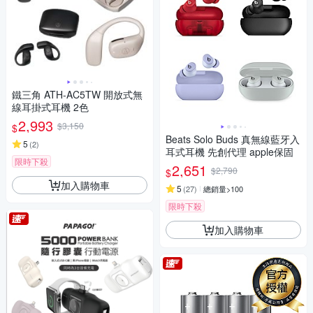
鐵三角 ATH-AC5TW 開放式無
線耳掛式耳機 2色
2,993
$3,150
$
Beats Solo Buds 真無線藍牙入
5
(
2
)
耳式耳機 先創代理 apple保固
限時下殺
2,651
$2,790
$
加入購物車
5
(
27
)
總銷量>100
限時下殺
加入購物車