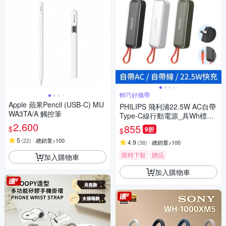
輕巧好攜帶
Apple 蘋果Pencil (USB-C) MU
PHILIPS 飛利浦22.5W AC自帶
WA3TA/A 觸控筆
Type-C線行動電源_具Wh標示
2,600
DLP5201C
855
$
9折
$
5
(
22
)
總銷量>100
4.9
(
38
)
總銷量>100
限時下殺
贈品
加入購物車
加入購物車