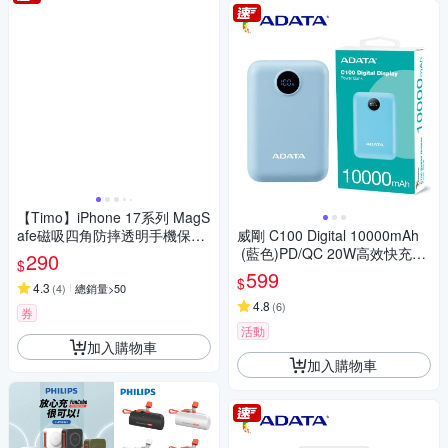
【Timo】iPhone 17系列 MagS
afe磁吸四角防摔透明手機保護
威剛 C100 Digital 10000mAh
殼套
(藍色)PD/QC 20W高效快充行
290
$
動電源
599
$
4.3
(
4
)
總銷量>50
4.8
(
6
)
券
活動
加入購物車
加入購物車