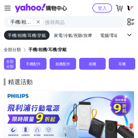
Yahoo購物中心
登入
手機/相機/
耳機/穿戴
手機/相機/耳機/穿戴
家電/冷氣/視聽/按摩
電腦/零組件/週邊/
全部分類
手機/相機/耳機/穿戴
全部
手機配件
相機配件
相機
耳機
分類
精選活動