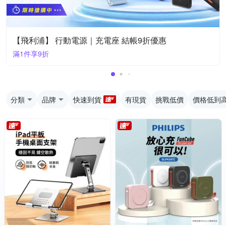
【飛利浦】 行動電源｜充電座 結帳9折優惠
滿1件享9折
分類
品牌
快速到貨
有現貨
挑戰低價
價格低到