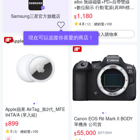
aibo 無線磁吸+PD+自帶雙線
+數位顯示 行動電源(具Wh標
示) AW100
1,180
Samsung三星官方旗艦店
$
4.8
(
12
)
總銷量>100
加入購物車
現在可以追蹤你喜愛的商店！
Apple蘋果 AirTag_第2代_MFE
94TA/A (單入組)
Canon EOS R6 Mark II BODY
899
$
單機身 公司貨
55,000
5
(
9
)
總銷量>100
$57,894
$
券