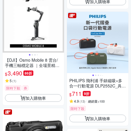
加入購物車
【DJI】Osmo Mobile 8 雲台/
手機三軸穩定器 ｜全場景精準
跟拍｜內建延長桿腳架
3,490
86折
$
PHILIPS 飛利浦 手錶磁吸+多
5
(
1
)
合一行動電源 DLP2552C_具W
限時下殺
券
h標示(時時樂限定)
711
9折
$
加入購物車
4.9
(
13
)
總銷量>100
限時下殺
加入購物車