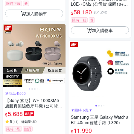
限時下殺
券
LCE-7CM2 (公司貨 保固18+6
個月)
58,180
$61,242
$
加入購物車
限時下殺
券
加入購物車
送商品卡500
【Sony 索尼】WF-1000XM5
旗艦真無線藍牙耳機 (公司貨
▼限時下殺▼
保固12+6個月)
5,688
82折
$
Samsung 三星 Galaxy Watch8
5
(
11
)
總銷量>50
BT 40mm智慧手錶 (L320)
11,990
限時下殺
贈品
$