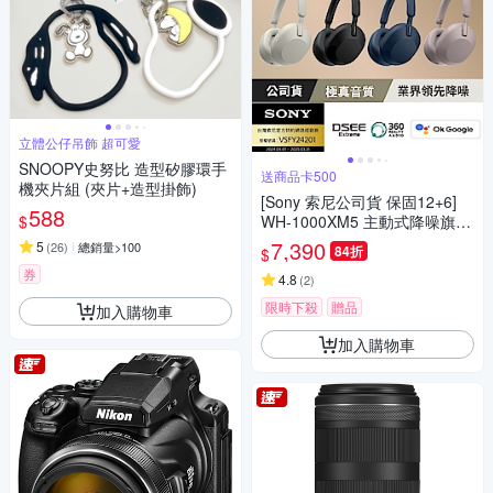
立體公仔吊飾 超可愛
SNOOPY史努比 造型矽膠環手
送商品卡500
機夾片組 (夾片+造型掛飾)
[Sony 索尼公司貨 保固12+6]
588
$
WH-1000XM5 主動式降噪旗艦
藍牙耳機(頂級降噪 /極真音質/
7,390
5
(
26
)
總銷量>100
84折
$
配戴舒適)
券
4.8
(
2
)
限時下殺
贈品
加入購物車
加入購物車