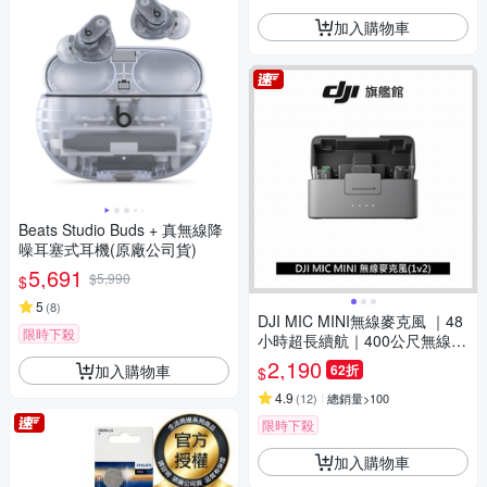
加入購物車
Beats Studio Buds + 真無線降
噪耳塞式耳機(原廠公司貨)
5,691
$5,990
$
5
(
8
)
DJI MIC MINI無線麥克風 ｜48
限時下殺
小時超長續航｜400公尺無線傳
輸
2,190
加入購物車
62折
$
4.9
(
12
)
總銷量>100
限時下殺
加入購物車