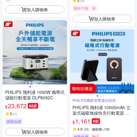
5
(
1
)
限時下殺
券
加入購物車
加入購物車
PHILIPS 飛利浦 1000W 攜帶式
儲能行動電源 DLP8092C
PHILIPS獨家智豐溫控技術
23,672
88折
$
PHILIPS 飛利浦 10000mAh 立
架式磁吸無線快充行動電源 DL
5
(
1
)
P2716Q
1,161
9折
挑戰低價
$
4.9
(
28
)
總銷量>100
加入購物車
挑戰低價
贈品