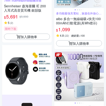
7mm TrueResponse動圈單體
Sennheiser 森海塞爾 IE 200
入耳式高音質耳機 銀韻版
多功能最強充電站，旅遊在外放心娛
5,691
樂
$5,990
$
aibo 多合一無線磁吸+快充100
5
00mAh行動電源(具Wh標示)
(
2
)
1,099
限時下殺
$
4.8
(
22
)
總銷量>100
加入購物車
加入購物車