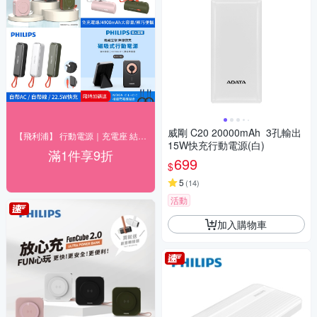
威剛 C20 20000mAh 3孔輸出
【飛利浦】 行動電源｜充電座 結帳9折優惠
15W快充行動電源(白)
滿1件享9折
699
$
5
(
14
)
活動
加入購物車