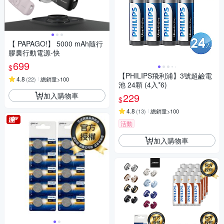
【 PAPAGO!】 5000 mAh隨行
膠囊行動電源-快
699
$
【PHILIPS飛利浦】3號超鹼電
4.8
(
22
)
總銷量>100
池 24顆 (4入*6)
加入購物車
229
$
4.8
(
13
)
總銷量>100
活動
加入購物車