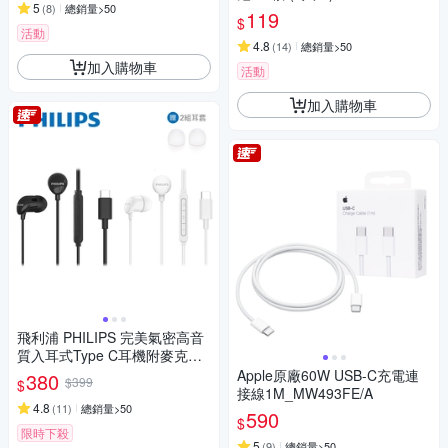
5
(
8
)
總銷量>50
119
$
活動
4.8
(
14
)
總銷量>50
加入購物車
活動
加入購物車
飛利浦 PHILIPS 完美氣密高音
質入耳式Type C耳機附麥克風-
TAE2146
Apple原廠60W USB-C充電連
380
$399
$
接線1M_MW493FE/A
4.8
(
11
)
總銷量>50
590
$
限時下殺
5
(
9
)
總銷量>50