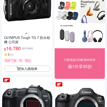
OLYMPUS Tough TG-7 防水相
機 公司貨
16,780
$17,663
$
5
(
1
)
行動電源x耳機 限時95折
限時下殺
券
贈品
滿1件享95折
加入購物車