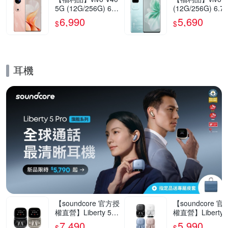
5G (12G/256G) 6.7
(12G/256G) 6.7
8吋智慧型手機(9成
5G智慧型手機(9
6,990
5,690
$
$
新)
新)
耳機
的優惠推薦活動
【soundcore 官方授
【soundcore 
權直營】Liberty 5 P
權直營】Liberty 5
ro Max AI降噪真無
ro AI降噪真無線
7,490
5,990
$
$