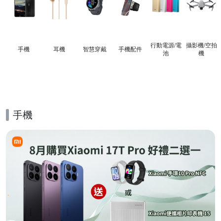
行動電源/電
攝影機/空拍
手機
耳機
智慧穿戴
手機配件
池
機
手機
的優惠推薦活動