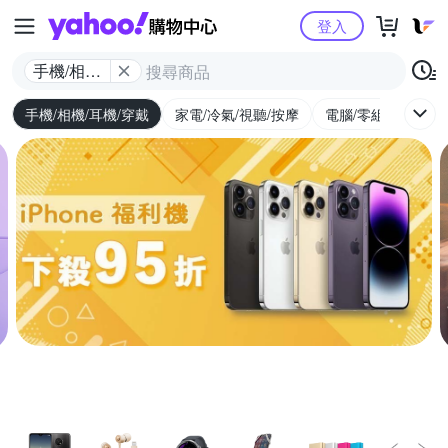
Yahoo購物中心
登入
手機/相機/
耳機/穿戴
手機/相機/耳機/穿戴
家電/冷氣/視聽/按摩
電腦/零組件/週邊/