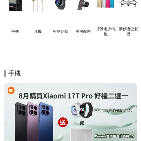
行動電源/電
攝影機/空拍
手機
耳機
智慧穿戴
手機配件
池
機
手機
的優惠推薦活動