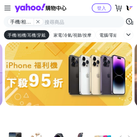
Yahoo購物中心
登入
手機/相機/
耳機/穿戴
手機/相機/耳機/穿戴
家電/冷氣/視聽/按摩
電腦/零組件/週邊/