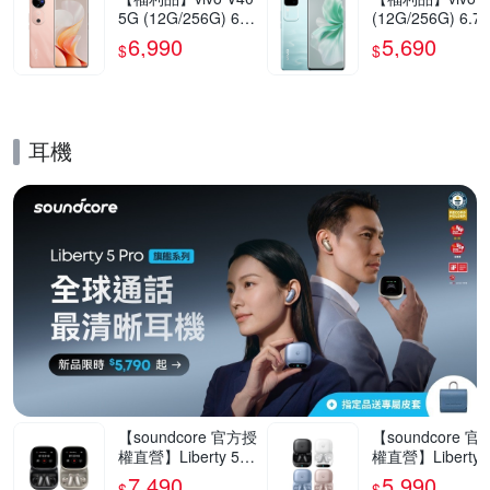
5G (12G/256G) 6.7
(12G/256G) 6.7
8吋智慧型手機(9成
5G智慧型手機(9
6,990
5,690
$
$
新)
新)
耳機
的優惠推薦活動
【soundcore 官方授
【soundcore 
權直營】Liberty 5 P
權直營】Liberty 5
ro Max AI降噪真無
ro AI降噪真無線
7,490
5,990
$
$