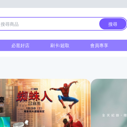
搜尋
必逛好店
刷卡/超取
會員專享