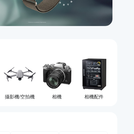
攝影機/空拍機
相機
相機配件