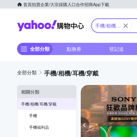
首頁
拍賣
企業/大宗採購入口
合作招商
App下載
Yahoo購物中心
手機/相機/
耳機/穿戴
全部分類
點換券
登記送
手機/相機/耳機/穿戴
相關分類
手機/相機/耳機/穿戴
手機
手機福利品