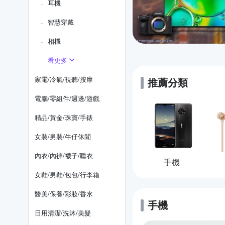
耳機
智慧穿戴
相機
看更多
家電/冷氣/視聽/按摩
推薦分類
電腦/零組件/週邊/遊戲
精品/黃金/珠寶/手錶
女裝/男裝/牛仔休閒
內衣/內褲/襪子/睡衣
手機
女鞋/男鞋/包包/行李箱
醫美/保養/彩妝/香水
手機
的優惠推薦
日用清潔/洗沐/美髮