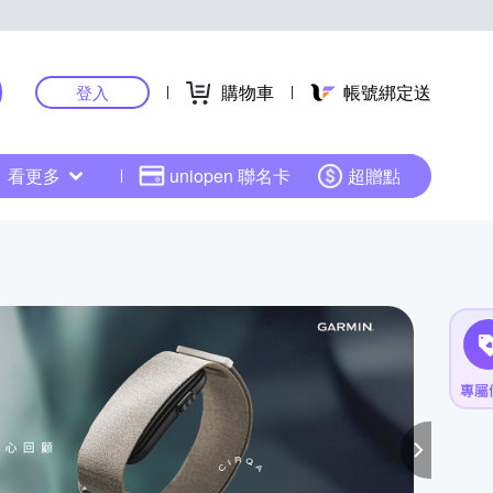
購物車
帳號綁定送
登入
看更多
uniopen 聯名卡
超贈點