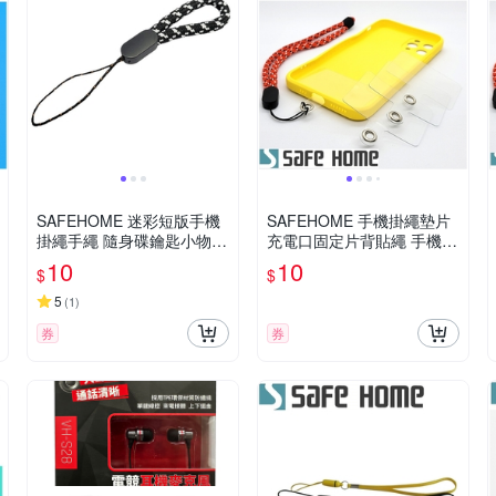
SAFEHOME 迷彩短版手機
SAFEHOME 手機掛繩墊片
掛繩手繩 隨身碟鑰匙小物掛
充電口固定片背貼繩 手機殼
飾指環吊繩 11公分長 (恕不
貼片夾 PVC防丟連接片掛鏈
10
10
$
$
接受指定顏色出貨) CPA045
僅0.45mm 厚 CPA043
5
(
1
)
券
券