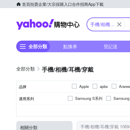
首頁
拍賣
企業/大宗採購入口
合作招商
App下載
Yahoo購物中心
手機/相機/
耳機/穿戴
全部分類
點換券
登記送
手機/相機/耳機/穿戴
Apple
apbs
Araree
品牌
D&A
DUX DUCIS
Samsung S系列
Samsun
適用系列
品牌名稱
IMAK
IN7
iNeno
iPhone 15 Pro Max
iPhone
抗刮
橡膠(TPU)
手機殼
保護貼/保護套
抗衝擊
SAMSUNG三星
正面保護貼
矽膠
錶帶
鋼化
塑膠(
Apple
功能
顏色
適用廠牌
材質
商品類型
類型
Nikon 尼康
Metal-Slim
iPhone 13 Pro Max
iPhone
防窺
HTC宏達電
其他材質
大型腳架(110公分以上)
多角度調整
桌
HU
轉
moto
Rearth
RedMoon
手機/相機/耳機/穿戴 1069
相關分類
小米系列
iPhone 12 Pro
充電/電力相關
攝影道具