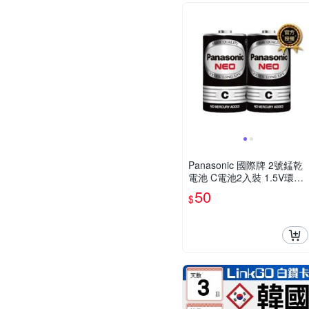
Panasonic 國際牌 2號錳乾
電池 C電池2入裝 1.5V環保
無汞電池 手電筒收音機適用
50
$
DR14NNT/2SC