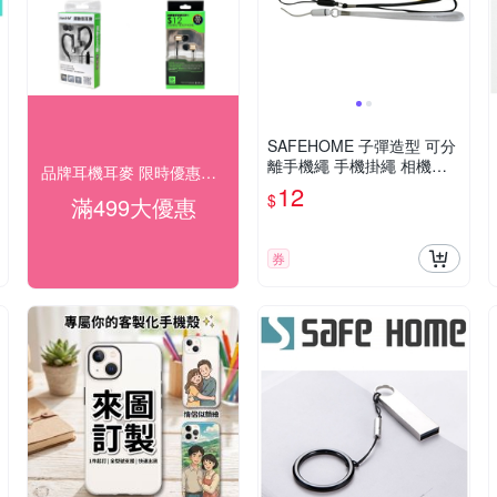
SAFEHOME 子彈造型 可分
離手機繩 手機掛繩 相機手
品牌耳機耳麥 限時優惠滿$499出貨
繩 手腕吊繩 手電筒 短掛繩
12
$
滿499大優惠
MP3 MP4 移動電源 用掛繩
13公分長 CPA019
券