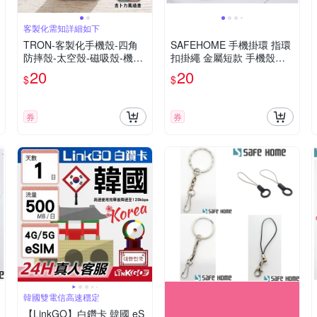
客製化需知詳細如下
TRON-客製化手機殼-四角
SAFEHOME 手機掛環 指環
防摔殼-太空殼-磁吸殼-機甲
扣掛繩 金屬短款 手機殼創
殼
意牢固繩 12公分長 CPA027
20
20
$
$
券
券
韓國雙電信高速穩定
【LinkGO】白鑽卡 韓國 eS