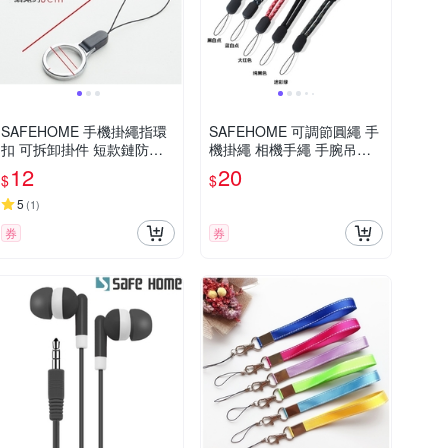
SAFEHOME 手機掛繩指環
SAFEHOME 可調節圓繩 手
扣 可拆卸掛件 短款鏈防丟
機掛繩 相機手繩 手腕吊繩
繩 手指圈掛環掛 10.5公分
短掛繩 移動電源 用掛繩 21.
12
20
$
$
長 CPA028
5公分長 (恕不接受指定顏色
出貨) CPA026
5
(
1
)
券
券