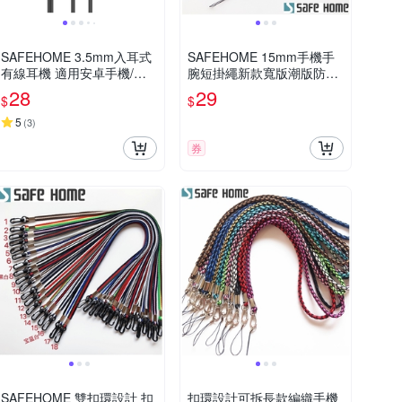
SAFEHOME 3.5mm入耳式
SAFEHOME 15mm手機手
有線耳機 適用安卓手機/電
腕短掛繩新款寬版潮版防丟
腦/MP3/MP4 (不帶麥、不可
機殼掛飾鑰匙吊繩 18.5+6
28
29
$
$
通話，僅能聽音樂) EH3501
公分長 (恕不接受指定顏色
出貨) CPA035
5
(
3
)
券
SAFEHOME 雙扣環設計 扣
扣環設計可拆長款編織手機