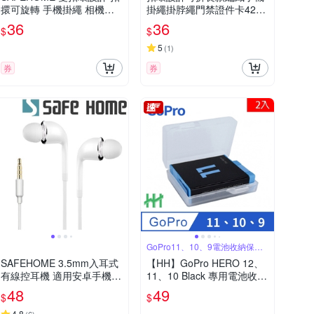
擐可旋轉 手機掛繩 相機手
掛繩掛脖繩門禁證件卡42公
繩 短掛繩 防丟無痕 58公分
分(恕不接受指定顏色出貨)
36
36
$
$
長 (恕不接受指定顏色出貨)
CPA037
CPA034
5
(
1
)
券
券
GoPro11、10、9電池收納保護
設計
SAFEHOME 3.5mm入耳式
【HH】GoPro HERO 12、
有線控耳機 適用安卓手機
11、10 Black 專用電池收納
耳機帶麥可通話 EM3501
保護盒 (2入)(透明)
48
49
$
$
4.8