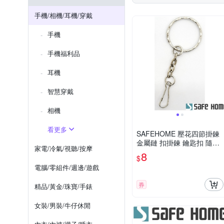
SunLight
Tamron
Samsung NOTE 系列
iPho
手機/相機/耳機/穿戴
SONY X系列
Xperia 1系列
手機
OPPO全系列
OPPO Ａ系
手機福利品
耳機
智慧穿戴
相機
看更多
SAFEHOME 壓花四節掛鍊
金屬鏈 扣掛鍊 鑰匙扣 隨身
家電/冷氣/視聽/按摩
碟防丟掛鏈 金屬材質 CPA0
8
$
39
電腦/零組件/週邊/遊戲
券
精品/黃金/珠寶/手錶
女裝/男裝/牛仔休閒