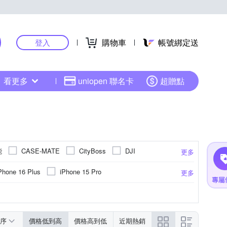
購物車
帳號綁定送
登入
看更多
uniopen 聯名卡
超贈點
能
CASE-MATE
CityBoss
DJI
更多
HH 草本新淨界
Hamlet
hoda
Phone 16 Plus
iPhone 15 Pro
更多
能
Leofoto 徠圖
KnowStar
Marumi
iPhone 17系列
(6.7)
iPhone14 (6.1)
望遠鏡
M卡托
鋼化
防眩
ASUS華碩
碳纖維
靜電式
手機座
燈架(組)
Xiaomi小米
聚酯纖維
抗藍光
取卡針
電子式
小米
霧面
其他雜貨
PC塑膠
更多
更多
更多
更多
PS 飛利浦
Q哥
RHINOSHIELD 犀牛盾
系列
vivo系列
iPhone 12 Pro Max
簡易型
充電
旋轉式
肩頸背帶
手持式
c 楓笛
SmallRig 斯莫格
SUNPOWER
序
價格低到高
價格高到低
近期熱銷
 plus (5.5吋)
iPhone 12 mini