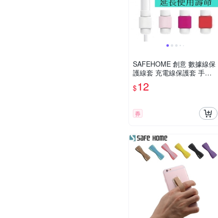
SAFEHOME 創意 數據線保
護線套 充電線保護套 手機
線套 CPA030 (恕不接受指
12
$
定顏色出貨)
券