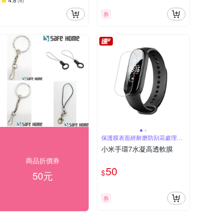
(
6
)
券
保護膜表面經耐磨防刮花處理防
刮花
小米手環7水凝高透軟膜
商品折價券
50
$
50元
券