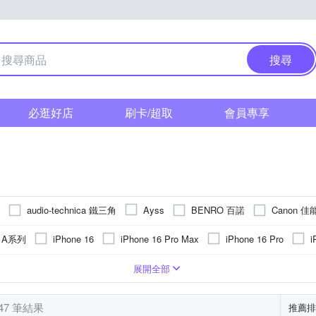
搜尋
必逛好店
刷卡/超取
會員專享
audio-technica 鐵三角
BENRO 百諾
Canon 佳
Ayss
FUJIFILM 富士
Godox 神牛
GARMIN
GCOMM
GOR
g A系列
iPhone 16
iPhone 16 Pro Max
iPhone 16 Pro
i
Kamera 佳美
INGENI
Insta360
JJC
JTLEGEND
 15 Plus
iPhone 15
iPhone14 Pro Max (6.7)
iPhone 14 Plus 
PC)
皮套
手機支架
Apple蘋果
玻璃
鏡頭貼
合成皮
疏油
手錶
背面保護貼
鋁合金
抗指紋
麥克風
貼鑽
鏡(亮)面
雲台
SIM轉接卡
Xiaomi 小米
塑膠(PVC)
單眼螢幕保護貼
抗潑水
手機吊飾
SONY 索尼
真皮
奈米
雙筒
SI
OPPO
vivo
展開全部
Panasonic 國際牌
PHILI
NILLKIN
OPPO
o-one
紅米
 13
iPhone 13 Pro
iPhone14 Pro (6.1)
iPhone 12
上型立架
AWEI華為
接環
平板支架
磁吸式
遮光罩
收折式
SONY索尼
鏡頭蓋
固定式
NOKIA諾基亞
固定支架
防滑設計
其他品牌
閃光燈
可夾式
Sharp
SAMSUNG 三星
SONY 索尼
Saramoni
Ringke
RODE
47 筆結果
推薦排
OPPO R系列
iPhone 7 plus/8
iPhone 11
iPhone 13 mini
其他週邊