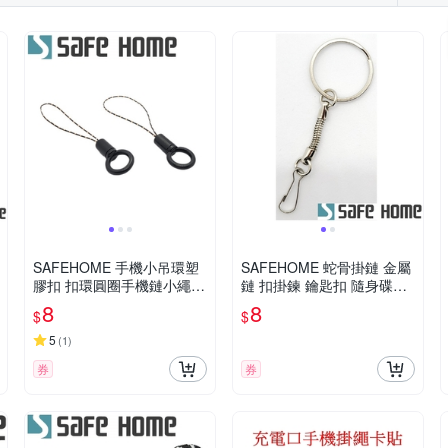
Xiaomi 小米
UAG
VXTRA
X_mart
YADI
YOURS
iPhone 7/8 (4.7吋)
ne 11 Pro Max
iPhone XR
iPhone 11 Pro
htc Desire 系列
OPPO A系
iPhone 16e
iPhone SE 2
列
iPhone 11系列
Moto全系列
ASUS Zenfone 5 系列
S
SAFEHOME 手機小吊環塑
SAFEHOME 蛇骨掛鏈 金屬
膠扣 扣環圓圈手機鏈小繩頭
鏈 扣掛鍊 鑰匙扣 隨身碟防
吊環手指掛繩 7公分長 CPA
丟掛鏈 金屬材質 CPA040
8
8
$
$
044
5
(
1
)
券
券