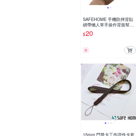
SAFEHOME 手機防摔背貼
綁帶懶人單手操作背面幫貼
簡易手機支架 CPA031(恕不
20
$
接受指定顏色出貨)
券
15mm 門禁卡工作證件卡套