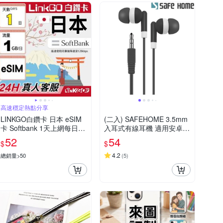
高速穩定熱點分享
LINKGO白鑽卡 日本 eSIM
(二入) SAFEHOME 3.5mm
卡 Softbank 1天上網每日1
入耳式有線耳機 適用安卓手
GB(日本網卡 東京 大阪 福
機/電腦/MP3/MP4 (不帶
52
54
$
$
岡 北海道 沖繩)
麥、不可通話，僅能聽音樂)
EH3501
4.2
總銷量>50
(
5
)