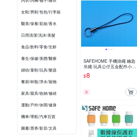
內衣/內褲/襪子/睡衣
女鞋/男鞋/包包/行李箱
醫美/保養/彩妝/香水
日用清潔/洗沐/美髮
食品/飲料/零食/生鮮
養生/保健/美體/醫療
SAFEHOME 手機掛繩 鑰匙
吊繩 玩具公仔五金配件小繩
婦幼/童鞋/玩具/樂器
子 6公分長 CPA029
8
$
餐廚/杯瓶/淨水/寵物
券
家具/寢具/收納/修繕
運動/戶外/休閒/健身
機車/導航/汽車百貨
圖書/票券/影音/文具