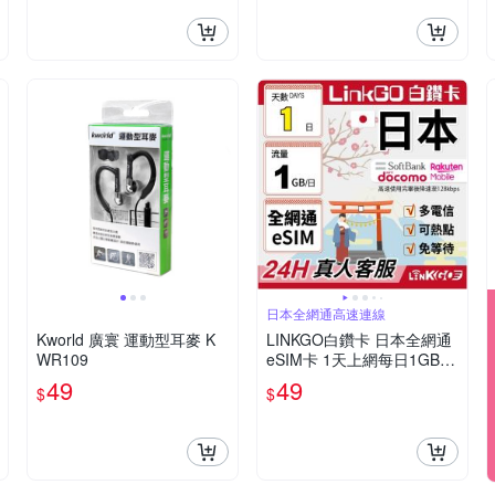
日本全網通高速連線
Kworld 廣寰 運動型耳麥 K
LINKGO白鑽卡 日本全網通
WR109
eSIM卡 1天上網每日1GB
多電信(日本網卡 東京 大阪
49
49
$
$
福岡 北海道 沖繩)