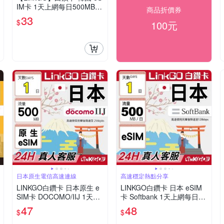
IM卡 1天上網每日500MB
商品折價券
高速流量(韓國網卡 首爾 釜
33
$
100元
山 濟州島)
日本原生電信高速連線
高速穩定熱點分享
LINKGO白鑽卡 日本原生 e
LINKGO白鑽卡 日本 eSIM
SIM卡 DOCOMO/IIJ 1天上
卡 Softbank 1天上網每日50
網500MB/日(日本網卡 沖繩
0MB(日本網卡 沖繩 大阪 北
47
48
$
$
大阪 北海道 東京)
海道 東京)