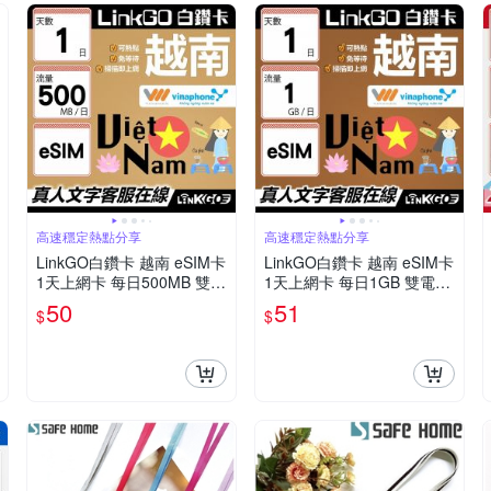
高速穩定熱點分享
高速穩定熱點分享
LinkGO白鑽卡 越南 eSIM卡
LinkGO白鑽卡 越南 eSIM卡
1天上網卡 每日500MB 雙電
1天上網卡 每日1GB 雙電信
信 高速流量(越南網卡 下龍
高速流量(越南網卡 下龍灣
50
51
$
$
灣 峴港 胡志明市)
峴港 胡志明市)