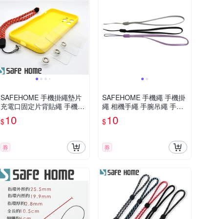
SAFEHOME 手機掛繩墊片
SAFEHOME 手機繩 手機掛
充電口固定片背貼繩 手機殼
繩 相機手繩 手腕吊繩 手電
貼片夾 TPU防丟連接片掛鏈
筒 短掛繩 MP3 MP4 移動電
10
10
$
$
僅0.3mm 厚 CPA042
源 用掛繩 13公分長 CPA01
7
券
券