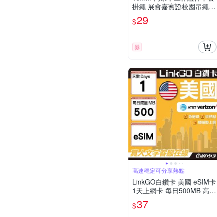
掛繩 展會嘉賓證校園吊繩
可調整頸圈尺寸 41公分長
29
$
(恕不接受指定顏色出貨) CP
A038
券
高速穩定可分享熱點
LinkGO白鑽卡 美國 eSIM卡
1天上網卡 每日500MB 高速
流量(美國網卡 舊金山 洛杉
37
$
磯 紐約 西雅圖)