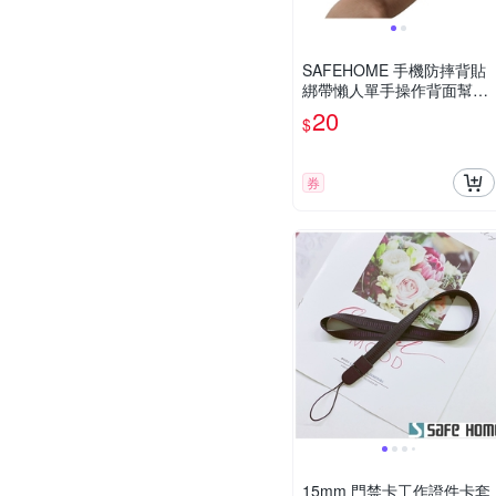
SAFEHOME 手機防摔背貼
綁帶懶人單手操作背面幫貼
簡易手機支架 CPA031(恕不
20
$
接受指定顏色出貨)
券
15mm 門禁卡工作證件卡套