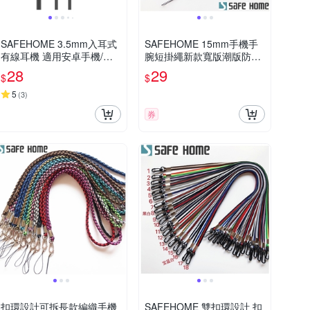
SAFEHOME 3.5mm入耳式
SAFEHOME 15mm手機手
有線耳機 適用安卓手機/電
腕短掛繩新款寬版潮版防丟
腦/MP3/MP4 (不帶麥、不可
機殼掛飾鑰匙吊繩 18.5+6
28
29
$
$
通話，僅能聽音樂) EH3501
公分長 (恕不接受指定顏色
出貨) CPA035
5
(
3
)
券
扣環設計可拆長款編織手機
SAFEHOME 雙扣環設計 扣