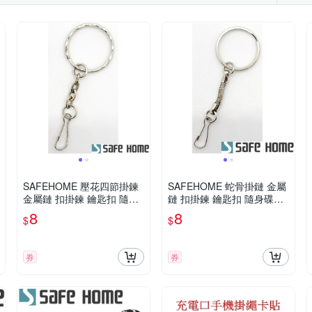
Xiaomi 小米
XUNDD 訊迪
TRA
X_mart
YADI
Y
iPhone 7/8 (4.7吋)
one XR
iPhone 11 Pro Max
iPhone 11 Pro
htc Desire 系列
OPPO A系
iPhone SE 2
iPhone 16e
列
iPhone 11系列
SONY Z系列
ASUS Zenfone 5 系列
SAFEHOME 壓花四節掛鍊
SAFEHOME 蛇骨掛鏈 金屬
金屬鏈 扣掛鍊 鑰匙扣 隨身
鏈 扣掛鍊 鑰匙扣 隨身碟防
碟防丟掛鏈 金屬材質 CPA0
丟掛鏈 金屬材質 CPA040
8
8
$
$
39
券
券