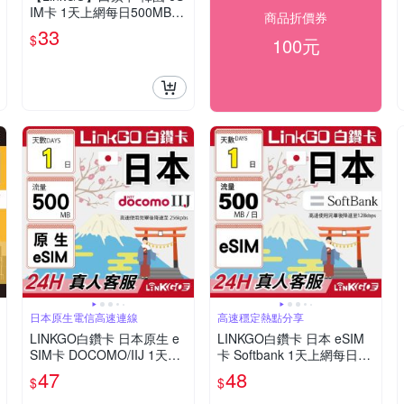
IM卡 1天上網每日500MB
商品折價券
高速流量(韓國網卡 首爾 釜
33
$
100元
山 濟州島)
日本原生電信高速連線
高速穩定熱點分享
LINKGO白鑽卡 日本原生 e
LINKGO白鑽卡 日本 eSIM
SIM卡 DOCOMO/IIJ 1天上
卡 Softbank 1天上網每日50
網500MB/日(日本網卡 沖繩
0MB(日本網卡 沖繩 大阪 北
47
48
$
$
大阪 北海道 東京)
海道 東京)