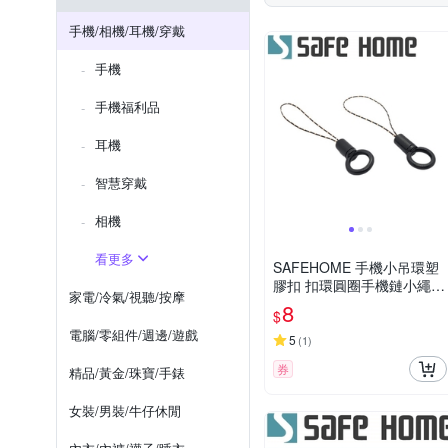
SunLight
UAG
VX
Samsung NOTE 系列
iPh
手機/相機/耳機/穿戴
SONY X系列
Xperia 1系列
手機
OPPO全系列
OPPO Ａ系
手機福利品
耳機
智慧穿戴
相機
看更多
SAFEHOME 手機小吊環塑
膠扣 扣環圓圈手機鏈小繩頭
家電/冷氣/視聽/按摩
吊環手指掛繩 7公分長 CPA
8
$
044
電腦/零組件/週邊/遊戲
5
(
1
)
券
精品/黃金/珠寶/手錶
女裝/男裝/牛仔休閒