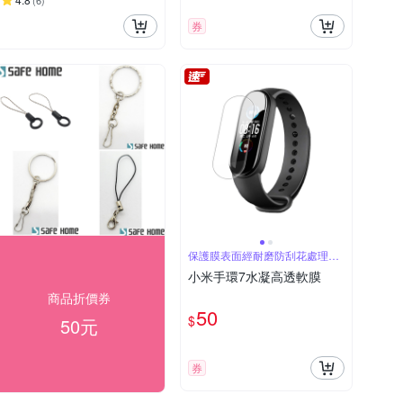
(
6
)
券
保護膜表面經耐磨防刮花處理防
刮花
小米手環7水凝高透軟膜
商品折價券
50
$
50元
券