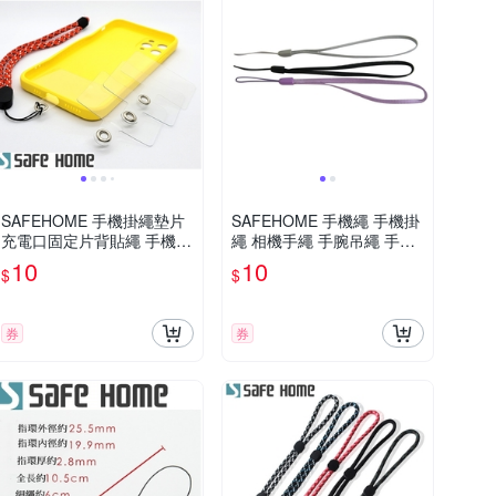
SAFEHOME 手機掛繩墊片
SAFEHOME 手機繩 手機掛
充電口固定片背貼繩 手機殼
繩 相機手繩 手腕吊繩 手電
貼片夾 TPU防丟連接片掛鏈
筒 短掛繩 MP3 MP4 移動電
10
10
$
$
僅0.3mm 厚 CPA042
源 用掛繩 13公分長 CPA01
7
券
券