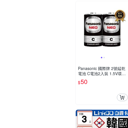
Panasonic 國際牌 2號錳乾
電池 C電池2入裝 1.5V環保
無汞電池 手電筒收音機適用
50
$
DR14NNT/2SC