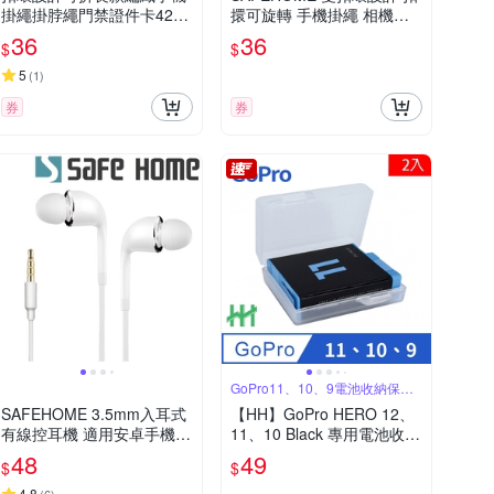
掛繩掛脖繩門禁證件卡42公
擐可旋轉 手機掛繩 相機手
分(恕不接受指定顏色出貨)
繩 短掛繩 防丟無痕 58公分
36
36
$
$
CPA037
長 (恕不接受指定顏色出貨)
CPA034
5
(
1
)
券
券
GoPro11、10、9電池收納保護
設計
SAFEHOME 3.5mm入耳式
【HH】GoPro HERO 12、
有線控耳機 適用安卓手機
11、10 Black 專用電池收納
耳機帶麥可通話 EM3501
保護盒 (2入)(透明)
48
49
$
$
4.8