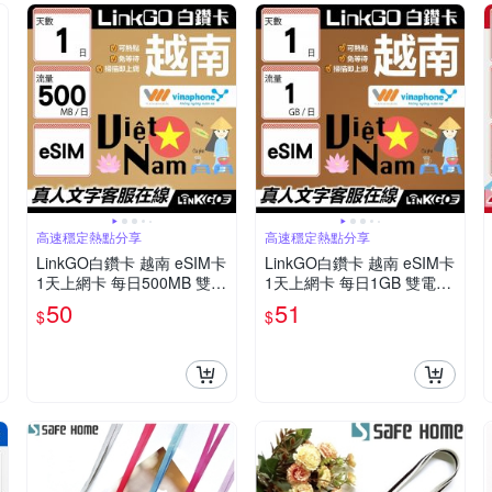
高速穩定熱點分享
高速穩定熱點分享
LinkGO白鑽卡 越南 eSIM卡
LinkGO白鑽卡 越南 eSIM卡
1天上網卡 每日500MB 雙電
1天上網卡 每日1GB 雙電信
信 高速流量(越南網卡 下龍
高速流量(越南網卡 下龍灣
50
51
$
$
灣 峴港 胡志明市)
峴港 胡志明市)