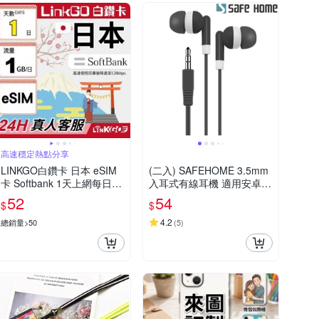
高速穩定熱點分享
LINKGO白鑽卡 日本 eSIM
(二入) SAFEHOME 3.5mm
卡 Softbank 1天上網每日1
入耳式有線耳機 適用安卓手
GB(日本網卡 東京 大阪 福
機/電腦/MP3/MP4 (不帶
52
54
$
$
岡 北海道 沖繩)
麥、不可通話，僅能聽音樂)
EH3501
4.2
總銷量>50
(
5
)