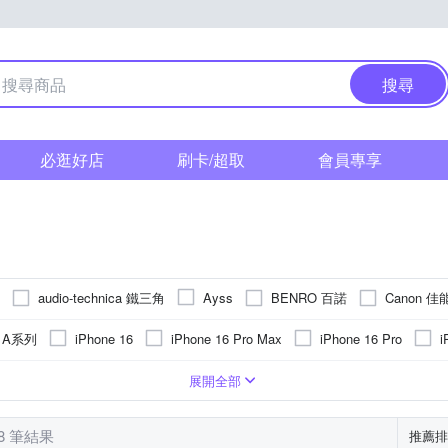
搜尋
必逛好店
刷卡/超取
會員專享
audio-technica 鐵三角
BENRO 百諾
Canon 佳
Ayss
FUJIFILM 富士
E-books
GARMIN
GCOMM
GOR
g A系列
iPhone 16
iPhone 16 Pro Max
iPhone 16 Pro
i
Kamera 佳美能
Insta360
JJC
JTLEGEND
Know
 15 Plus
iPhone 15
iPhone14 Pro Max (6.7)
iPhone 14 Plus 
PC)
皮套
手機支架
Apple蘋果
玻璃
鏡頭貼
合成皮
疏油
手錶
背面保護貼
鋁合金
抗指紋
麥克風
貼鑽
鏡(亮)面
單眼螢幕保護貼
SIM轉接卡
Xiaomi 小米
塑膠(PVC)
抗潑水
手機吊飾
SONY 索尼
雲台
真皮
奈米
轉接
SI
OPPO
vivo
展開全部
National Geographic 國家地理
Panaso
NILLKIN
o-one
紅米
 13
iPhone 13 Pro
iPhone14 Pro (6.1)
iPhone 12
以上)
吸式
AWEI華為
桌上型立架
平板支架
燈架(組)
收折式
SONY索尼
手持式
防滑設計
NOKIA諾基亞
固定支架
充電
LG樂金
固定式
肩頸背
Sharp
SAMSUNG 三星
SONY 索尼
Rearth
RedMoon
Ringke
28 筆結果
推薦排
OPPO R系列
iPhone 7 plus/8
iPhone 11
iPhone 13 mini