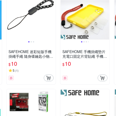
SAFEHOME 迷彩短版手機
SAFEHOME 手機掛繩墊片
掛繩手繩 隨身碟鑰匙小物掛
充電口固定片背貼繩 手機殼
飾指環吊繩 11公分長 (恕不
貼片夾 PVC防丟連接片掛鏈
10
10
$
$
接受指定顏色出貨) CPA045
僅0.45mm 厚 CPA043
5
(
1
)
券
券