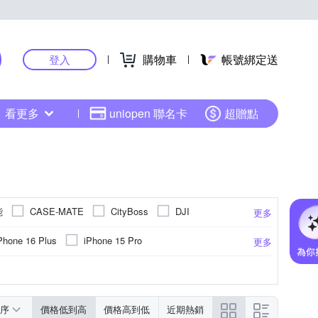
購物車
帳號綁定送
登入
看更多
uniopen 聯名卡
超贈點
能
CASE-MATE
CityBoss
DJI
更多
HH 草本新淨界
Hamlet
hoda
IMAK
Phone 16 Plus
iPhone 15 Pro
更多
Leofoto 徠圖
Star
Marumi
iPhone 17系列
(6.7)
iPhone14 (6.1)
環
M卡托
鋼化
防眩
ASUS華碩
遮光罩
聚酯纖維
靜電式
取卡針
Xiaomi小米
雙筒望遠鏡
抗藍光
手機座
碳纖維
小米
霧面
指環
鏡頭蓋
ABS
更多
更多
更多
更多
更多
nic 國際牌
PHILIPS 飛利浦
Q哥
系列
vivo系列
iPhone 12 Pro Max
帶
可夾式
其他品牌
簡易型
傳輸
充電/電力相關
旋轉式
Saramonic 楓笛
STC
SUNPOWER
序
價格低到高
價格高到低
近期熱銷
 plus (5.5吋)
iPhone 12 mini