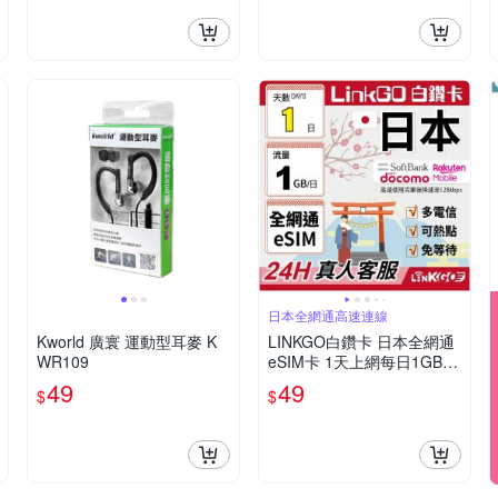
日本全網通高速連線
Kworld 廣寰 運動型耳麥 K
LINKGO白鑽卡 日本全網通
WR109
eSIM卡 1天上網每日1GB
多電信(日本網卡 東京 大阪
49
49
$
$
福岡 北海道 沖繩)