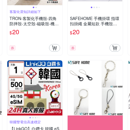
客製化需知詳細如下
TRON-客製化手機殼-四角
SAFEHOME 手機掛環 指環
防摔殼-太空殼-磁吸殼-機甲
扣掛繩 金屬短款 手機殼創
殼
意牢固繩 12公分長 CPA027
20
20
$
$
券
券
韓國雙電信高速穩定
【LinkGO】白鑽卡 韓國 eS