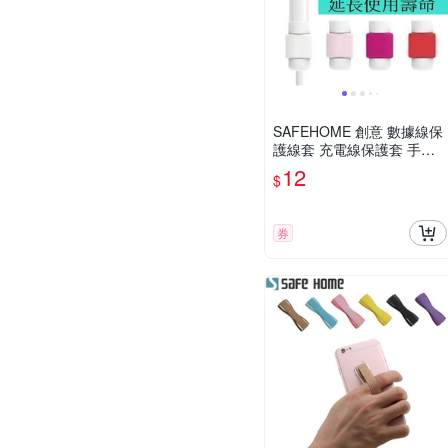
SAFEHOME 創意 數據線保
護線套 充電線保護套 手機
線套 CPA030 (恕不接受指
12
$
定顏色出貨)
券