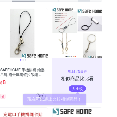
反骨創意
其他品牌
西格傢飾
OURS
iPhone XS Max
iPhone X/XS
列
htc U系列
iPhone14 Plus (6.7)
iPhone 6 /6s
SAFEHOME 手機掛繩 鑰匙
馬上比買最好
吊繩 附金屬龍蝦扣吊繩 玩
相似商品比比看
具公仔五金配件小繩子 7公
8
$
分長 CPA041
去比較
券