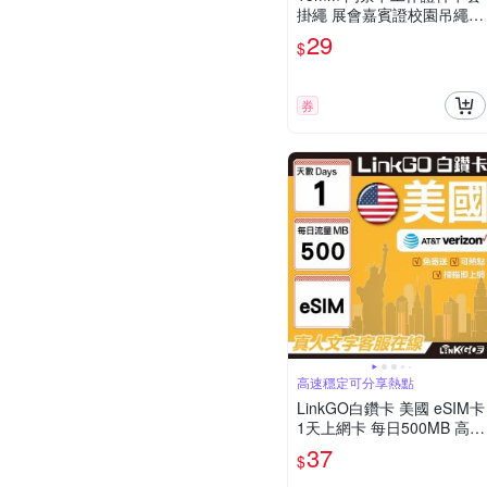
掛繩 展會嘉賓證校園吊繩
可調整頸圈尺寸 41公分長
29
$
(恕不接受指定顏色出貨) CP
A038
券
高速穩定可分享熱點
LinkGO白鑽卡 美國 eSIM卡
1天上網卡 每日500MB 高速
流量(美國網卡 舊金山 洛杉
37
$
磯 紐約 西雅圖)