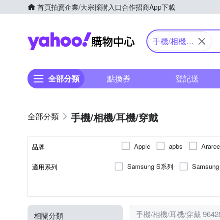
首頁
拍賣
企業/大宗採購入口
合作招商
App下載
Yahoo購物中心
手機/相機/
耳機/穿戴
全部分類
點換券
登記送
手機/相機/耳機/穿戴
Apple
apbs
Araree
品牌
D&A
DUX DUCIS
Samsung S系列
Samsun
適用系列
品牌名稱
IN7
iNeno
INGENI
iPhone 15 Pro Max
iPhone
抗刮
橡膠(TPU)
手機殼
保護貼/保護套
抗衝擊
SAMSUNG三星
正面保護貼
矽膠
錶帶
鋼化
塑膠(
Apple
功能
顏色
適用廠牌
材質
商品類型
類型
Nikon 尼康
Metal-Slim
iPhone 13 Pro Max
iPhone
防窺
HTC宏達電
PC塑膠
其他雜貨
電子式
多角度調整
大型腳架(110公分
其他材質
磁
HU
moto
RHINOSHIELD 犀牛盾
手機/相機/耳機/穿戴 964
相關分類
小米系列
iPhone 12 Pro
相機螢幕保護貼
其他週邊