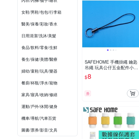
內衣/內褲/襪子/睡衣
女鞋/男鞋/包包/行李箱
醫美/保養/彩妝/香水
日用清潔/洗沐/美髮
食品/飲料/零食/生鮮
養生/保健/美體/醫療
SAFEHOME 手機掛繩 鑰匙
吊繩 玩具公仔五金配件小繩
婦幼/童鞋/玩具/樂器
子 6公分長 CPA029
8
$
餐廚/杯瓶/淨水/寵物
券
家具/寢具/收納/修繕
運動/戶外/休閒/健身
機車/導航/汽車百貨
圖書/票券/影音/文具