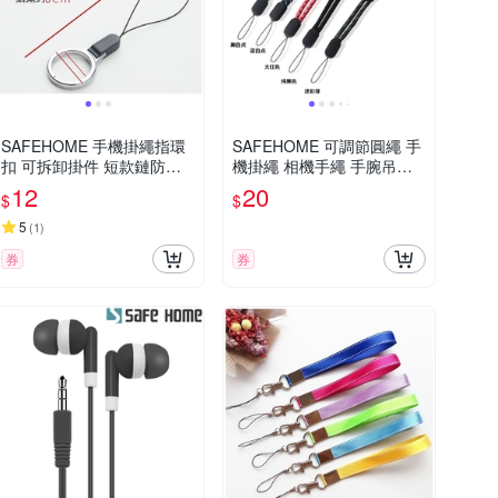
SAFEHOME 手機掛繩指環
SAFEHOME 可調節圓繩 手
扣 可拆卸掛件 短款鏈防丟
機掛繩 相機手繩 手腕吊繩
繩 手指圈掛環掛 10.5公分
短掛繩 移動電源 用掛繩 21.
12
20
$
$
長 CPA028
5公分長 (恕不接受指定顏色
出貨) CPA026
5
(
1
)
券
券