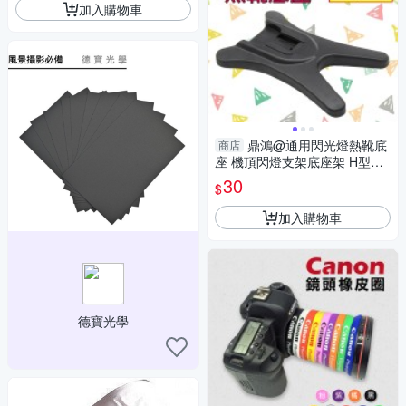
加入購物車
鼎鴻@通用閃光燈熱靴底
商店
座 機頂閃燈支架底座架 H型固
定座 外置閃光燈專用 三腳架 雲
30
$
台
加入購物車
德寶光學