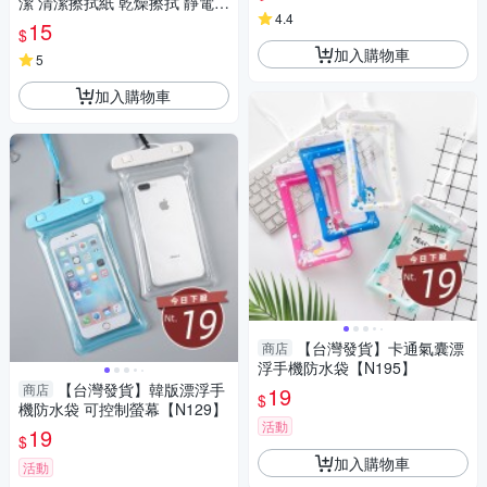
潔 清潔擦拭紙 乾燥擦拭 靜電除
4.4
塵 相機鏡頭 精密儀器清潔 一本
15
$
約50張
加入購物車
5
加入購物車
【台灣發貨】卡通氣囊漂
商店
浮手機防水袋【N195】
【台灣發貨】韓版漂浮手
商店
19
$
機防水袋 可控制螢幕【N129】
活動
19
$
加入購物車
活動