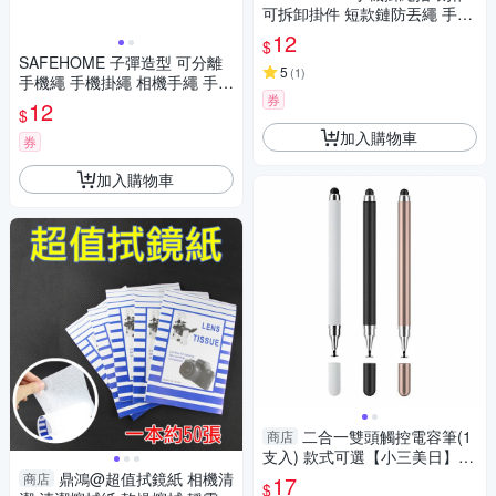
可拆卸掛件 短款鏈防丟繩 手指
圈掛環掛 10.5公分長 CPA028
12
$
SAFEHOME 子彈造型 可分離
5
(
1
)
手機繩 手機掛繩 相機手繩 手腕
券
吊繩 手電筒 短掛繩 MP3 MP4
12
$
移動電源 用掛繩 13公分長 CP
加入購物車
A019
券
加入購物車
二合一雙頭觸控電容筆(1
商店
支入) 款式可選【小三美日】D
S014881 文具
鼎鴻@超值拭鏡紙 相機清
商店
17
$