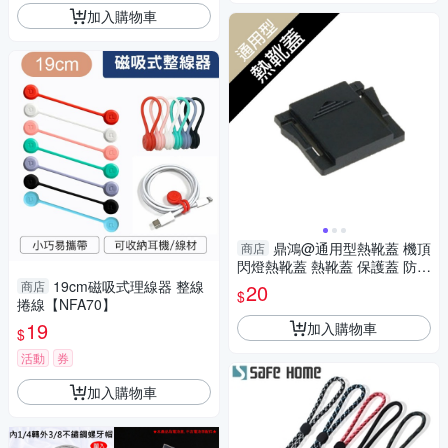
加入購物車
鼎鴻@通用型熱靴蓋 機頂
商店
閃燈熱靴蓋 熱靴蓋 保護蓋 防塵
閃燈 閃光燈 適用 Nikon Canon
19cm磁吸式理線器 整線
商店
20
$
捲線【NFA70】
19
加入購物車
$
活動
券
加入購物車