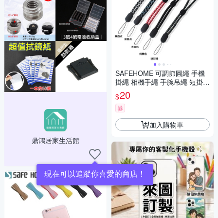
SAFEHOME 可調節圓繩 手機
掛繩 相機手繩 手腕吊繩 短掛繩
移動電源 用掛繩 21.5公分長
20
$
(恕不接受指定顏色出貨) CPA0
26
券
加入購物車
鼎鴻居家生活館
現在可以追蹤你喜愛的商店！