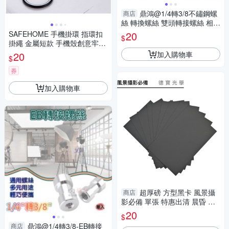
鼎鴻@1/4轉3/8不鏽鋼螺
商店
絲 轉換螺絲 雙頭轉接螺絲 相機
轉接螺絲 轉接螺帽 四分之一轉
SAFEHOME 手機掛環 指環扣
20
$
八分之三
掛繩 金屬短款 手機殼創意牢固
繩 12公分長 CPA027
加入購物車
20
$
券
加入購物車
超厚磅 方型黑卡 風景攝
商店
影必備 單張 特惠出清 晨昏 德
寶光學
20
$
鼎鴻@1/4轉3/8-EB轉接
商店