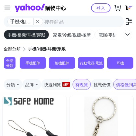
Yahoo購物中心
登入
手機/相機/
耳機/穿戴
手機/相機/耳機/穿戴
家電/冷氣/視聽/按摩
電腦/零組件/週邊/
全部分類
手機/相機/耳機/穿戴
全部
手機配件
相機配件
行動電源/電池
耳機
分類
分類
品牌
快速到貨
有現貨
挑戰低價
價格低到