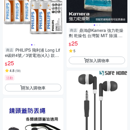
鼎鴻@Kamera 強力乾燥
商店
劑 乾燥包 台灣製 MIT 除濕 防
霉 乾燥 可用於 相機 攝影器材
25
$
電池 零件(單包售)
PHILIPS 飛利浦 Long Lif
商店
5
e碳鋅4號／3號電池(4入) 款式
加入購物車
可選【小三美日】DS009911
25
$
派對
4.8
(
58
)
活動
加入購物車