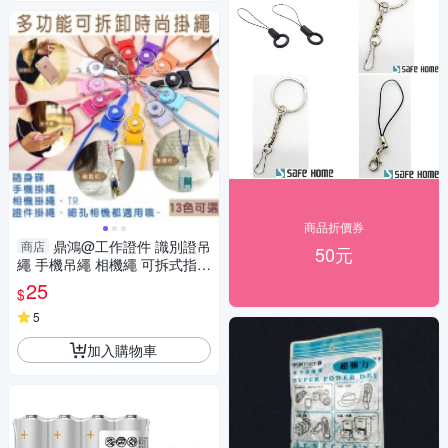
商品折價券
鼎鴻@工作證件 識別證吊
商店
50元
繩 手機吊繩 相機繩 可拆式指環
扣 掛脖繩 手機掛飾 防摔機13
25
$
色可選
5
加入購物車