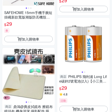
29
$
加入購物車
SAFEHOME 15mm手機手腕短
掛繩新款寬版潮版防丟機殼掛
飾鑰匙吊繩 18.5+6 公分長 (恕
29
$
不接受指定顏色出貨) CPA035
券
加入購物車
PHILIPS 飛利浦 Long Lif
商店
e碳鋅2號電池(2入)【小三美
日】※禁空運 DS009914 手電
29
$
筒 防災 AA
4.8
活動
鼎鴻@麂皮拭鏡布 擦鏡布
商店
加入購物車
鏡頭布 機身清潔 攝影配件 眼鏡