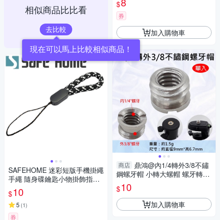
8
$
相似商品比比看
券
去比較
加入購物車
現在可以馬上比較相似商品！
鼎鴻@內1/4轉外3/8不鏽
商店
SAFEHOME 迷彩短版手機掛繩
鋼螺牙帽 小轉大螺帽 螺牙轉接
手繩 隨身碟鑰匙小物掛飾指環
單眼相機 雲台 腳架 轉換螺絲
10
吊繩 11公分長 (恕不接受指定
$
10
$
顏色出貨) CPA045
加入購物車
5
(
1
)
券