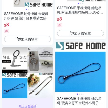
SAFEHOME 手機掛繩 鑰匙吊
繩 附金屬龍蝦扣吊繩 玩具公仔
SAFEHOME 蛇骨掛鏈 金屬鏈
五金配件小繩子 7公分長 CPA0
8
扣掛鍊 鑰匙扣 隨身碟防丟掛鏈
$
41
金屬材質 CPA040
8
$
券
券
加入購物車
加入購物車
SAFEHOME 手機掛繩 鑰匙吊
繩 玩具公仔五金配件小繩子 6
馬上比買最好
公分長 CPA029