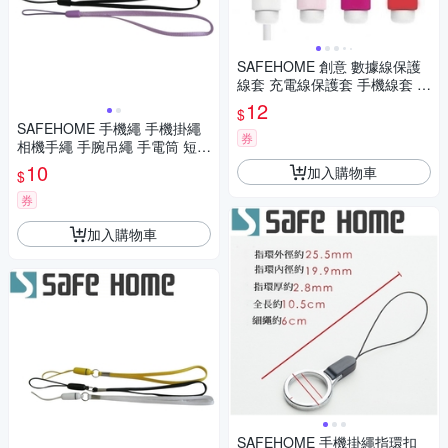
SAFEHOME 創意 數據線保護
線套 充電線保護套 手機線套 C
PA030 (恕不接受指定顏色出
12
$
貨)
SAFEHOME 手機繩 手機掛繩
券
相機手繩 手腕吊繩 手電筒 短掛
繩 MP3 MP4 移動電源 用掛繩
10
加入購物車
$
13公分長 CPA017
券
加入購物車
SAFEHOME 手機掛繩指環扣