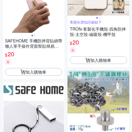
客製化需知詳細如下
TRON-客製化手機殼-四角防摔
殼-太空殼-磁吸殼-機甲殼
SAFEHOME 手機防摔背貼綁帶
20
$
懶人單手操作背面幫貼簡易手
券
機支架 CPA031(恕不接受指定
20
$
顏色出貨)
加入購物車
券
加入購物車