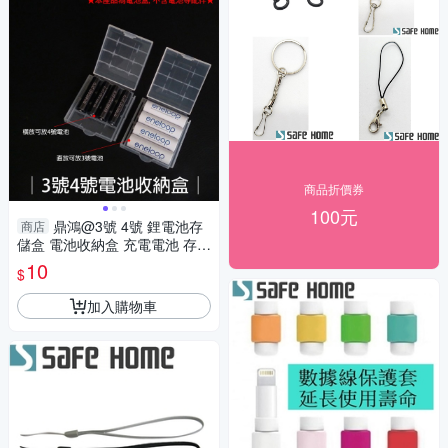
商品折價券
100元
鼎鴻@3號 4號 鋰電池存
商店
儲盒 電池收納盒 充電電池 存放
盒 電池 通用型鋰電池盒 收納盒
10
$
儲存盒
加入購物車