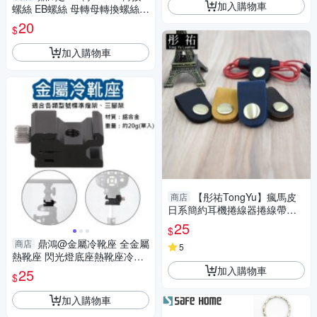
加入購物車
螺絲 EB螺絲 母轉母轉換螺絲
四分之一 八分之三 雙母頭燈架
20
$
攝影燈螺絲
加入購物車
【彤祐TongYu】瘋馬皮
商店
日系簡約耳機捲線器捲線帶捲
線收納帶
25
$
鼎鴻@金屬冷靴座 全金屬
商店
5
熱靴座 閃光燈底座熱靴座冷靴
座 轉1/4母螺絲 轉接燈架腳架
加入購物車
25
$
雲台支架
加入購物車