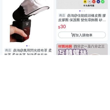
鼎鴻@佳能鏡頭橡皮圈 膠
商店
皮膠圈 保護圈 變焦環飾圈 矽膠
圈 彈性好 經久耐用 九色可選
30
$
另售尼康款
加入購物車
鼎鴻@萬用閃光燈布罩 柔
商店
光罩 柔光布罩 加強柔光反光型
機頂燈 外閃小布罩 適用各廠牌
30
$
加入購物車
鼎鴻@純銅四分之一及八
商店
分之三互轉螺絲 轉換螺絲 雙頭