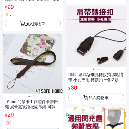
布 筆電 除塵擦拭布 超細纖維布
29
$
5
加入購物車
鼎鴻@細孔轉接扣 減壓背
商店
帶 小孔專用 轉接扣 一對2顆 微
單眼 飛機扣 證件扣 分離式
30
$
加入購物車
15mm 門禁卡工作證件卡套掛
繩 展會嘉賓證校園吊繩 可調整
頸圈尺寸 41公分長(恕不接受指
29
$
定顏色出貨) CPA038
券