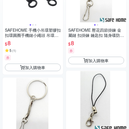
SAFEHOME 手機小吊環塑膠扣
SAFEHOME 壓花四節掛鍊 金
扣環圓圈手機鏈小繩頭 吊環手
屬鏈 扣掛鍊 鑰匙扣 隨身碟防丟
指掛繩 7公分長 CPA044
掛鏈 金屬材質 CPA039
8
8
$
$
5
(
1
)
券
券
加入購物車
加入購物車