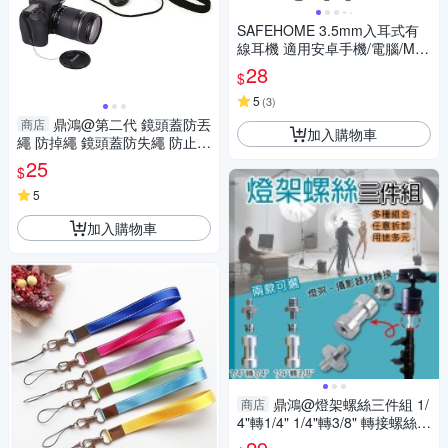
SAFEHOME 3.5mm入耳式有
線耳機 適用安卓手機/電腦/MP
3/MP4 (不帶麥、不可通話，僅
28
$
能聽音樂) EH3501
5
(
3
)
鼎鴻@第二代 鏡頭蓋防丟
商店
加入購物車
繩 防掉繩 鏡頭蓋防失繩 防止鏡
頭蓋掉落
25
$
5
加入購物車
鼎鴻@燈架螺絲三件組 1/
商店
4"轉1/4" 1/4"轉3/8" 轉接螺絲
公母轉接 轉換頭 螺牙帽 公轉公