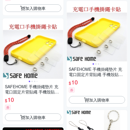
加入購物車
SAFEHOME 手機掛繩墊片 充
電口固定片背貼繩 手機殼貼片
夾 TPU防丟連接片掛鏈 僅0.3m
10
$
m 厚 CPA042
SAFEHOME 手機掛繩墊片 充
券
電口固定片背貼繩 手機殼貼片
夾 PVC防丟連接片掛鏈 僅0.45
10
加入購物車
$
mm 厚 CPA043
券
加入購物車