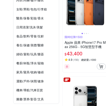
內衣/內褲/襪子/睡衣
女鞋/男鞋/包包/行李箱
醫美/保養/彩妝/香水
日用清潔/洗沐/美髮
食品/飲料/零食/生鮮
限時狂降1500
Apple 蘋果 iPhone17 Pro M
養生/保健/美體/醫療
ax 256G - 5G智慧型手機
43,400
$
婦幼/童鞋/玩具/樂器
4.9
(
150
)
總銷量>1000
餐廚/杯瓶/淨水/寵物
券
家具/寢具/收納/修繕
運動/戶外/休閒/健身
機車/導航/汽車百貨
圖書/票券/影音/文具