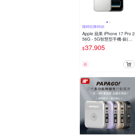
限時狂降95折
Apple 蘋果 iPhone 17 Pro 2
56G - 5G智慧型手機-銀(父
親節限定)
37,905
$
券