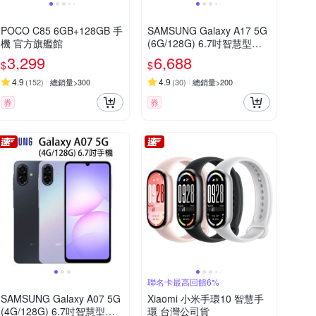
POCO C85 6GB+128GB 手
SAMSUNG Galaxy A17 5G
機 官方旗艦館
(6G/128G) 6.7吋智慧型手
機
3,299
6,688
$
$
4.9
4.9
(
152
)
總銷量>300
(
30
)
總銷量>200
券
券
聯名卡最高回饋6%
SAMSUNG Galaxy A07 5G
Xiaomi 小米手環10 智慧手
(4G/128G) 6.7吋智慧型手
環 台灣公司貨