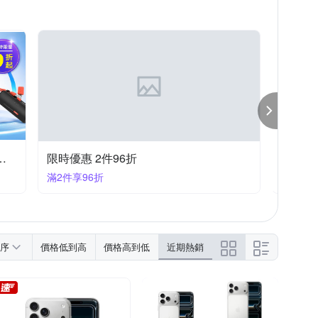
OPPO A系列
iPhone 16e
iPhone 7/8 (4.7吋)
 11 Pro Max
S Zenfone 5 系列
Moto全系列
源｜充電座 結帳9折優惠
限時優惠 2件96折
小米 耳
滿2件享96折
滿150
序
價格低到高
價格高到低
近期熱銷