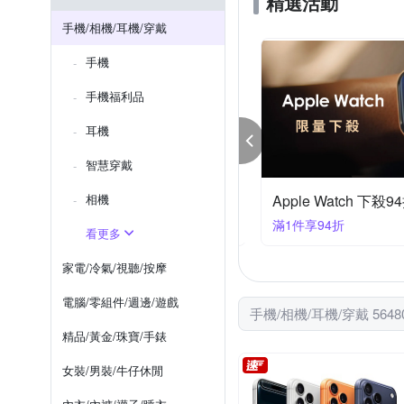
精選活動
XUNDD 訊迪
YADI
Xperia 1系列
iPhone 12 mi
手機/相機/耳機/穿戴
htc U系列
iPhone SE 2
手機
iPhone XS Max
iPhone X
手機福利品
耳機
智慧穿戴
ILIPS 口袋 行動電源
相機
Apple Watch 下殺9
1件399
滿1件享94折
看更多
家電/冷氣/視聽/按摩
電腦/零組件/週邊/遊戲
手機/相機/耳機/穿戴 564
精品/黃金/珠寶/手錶
女裝/男裝/牛仔休閒