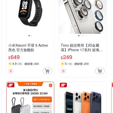
小米Xiaomi 手環 9 Active
Timo 鏡頭專用【3D金屬
黑色 官方旗艦館
環】iPhone 17系列 玻璃鏡
頭保護貼膜
649
249
$
$
4.9
5
(
35
)
總銷量>300
(
16
)
總銷量>200
券
券