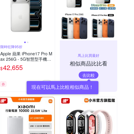
限時狂降95折
Apple 蘋果 iPhone17 Pro M
馬上比買最好
ax 256G - 5G智慧型手機-
相似商品比比看
銀(父親節限定）
42,655
$
去比較
券
現在可以馬上比較相似商品！