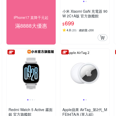
小米 Xiaomi GaN 充電器 90
W 2C1A版 官方旗艦館
iPhone17 直降千元起
699
$
滿8888大優惠
4.8
(
20
)
總銷量>200
Redmi Watch 5 Active 霧面
Apple蘋果 AirTag_第2代_M
銀 官方旗艦館
FE94TA/A (單入組)