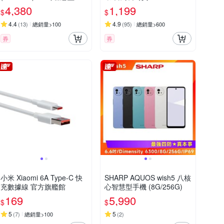
機
4,380
1,199
$
$
4.4
4.9
(
13
)
總銷量>100
(
95
)
總銷量>600
券
券
小米 Xiaomi 6A Type-C 快
SHARP AQUOS wish5 八核
充數據線 官方旗艦館
心智慧型手機 (8G/256G)
169
5,990
$
$
5
5
(
7
)
總銷量>100
(
2
)