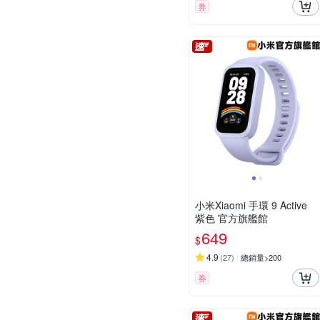
券
小米Xiaomi 手環 9 Active
紫色 官方旗艦館
649
$
4.9
(
27
)
總銷量>200
券