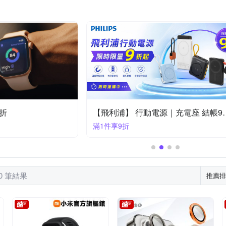
反骨創意
其他品牌
西格傢飾
YOURS
iPhone 7 plus/8 plus (5.5吋)
htc Desire 系列
ni
iPhone XR
OPPO Ａ系列
OPPO全系列
iPhone14 Plus (6.7)
iPhone
iPhone 11系列
Zenfone８系列
ASU
/XS
iPhone 11 Pro
4折
【飛利浦】 行動電
滿1件享9折
80 筆結果
推薦排