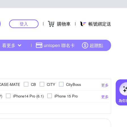
購物車
帳號綁定送
登入
看更多
uniopen 聯名卡
超贈點
CASE-MATE
CB
CITY
CityBoss
更多
HH 草本新淨界
NG
IMAK
IN7
7)
iPhone14 Pro (6.1)
iPhone 15 Pro
更多
O
KnowStar
Metal-Slim
NILLKIN
iPhone 14 Plus (6.7)
iPhone 16
機座
聚酯纖維
防眩
平板支架
ASUS華碩
取卡針
靜電式
閃光燈
Xiaomi小米
指環
抗藍光
PC塑膠
固定支架
其他雜貨
HTC宏達電
霧面
環保材質
ABS
更多
更多
更多
更多
Rearth
RedMoon
Ringke
RODE
小米系列
iPhone 12
公分以上)
他品牌
固定式
旋轉式
其他週邊
Xiaomi 小米
Ulanzi
VXTRA
X_mart
Samsung NOTE 系列
13 mini