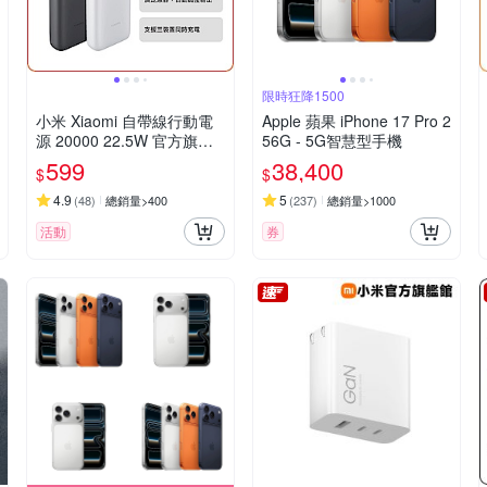
限時狂降1500
小米 Xiaomi 自帶線行動電
Apple 蘋果 iPhone 17 Pro 2
源 20000 22.5W 官方旗艦
56G - 5G智慧型手機
館
599
38,400
$
$
4.9
5
(
48
)
總銷量>400
(
237
)
總銷量>1000
活動
券