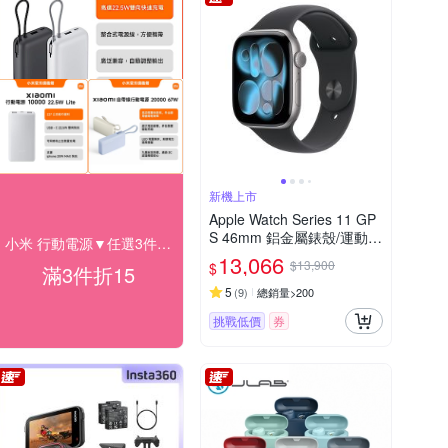
新機上市
Apple Watch Series 11 GP
S 46mm 鋁金屬錶殼/運動錶
小米 行動電源▼任選3件折$15
環
13,066
$13,900
$
滿3件折15
5
(
9
)
總銷量>200
挑戰低價
券