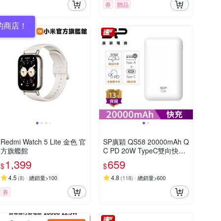
券
贈品
的商店！
Redmi Watch 5 Lite 金色 官
SP廣穎 QS58 20000mAh Q
方旗艦館
C PD 20W TypeC雙向快充
行動電源_具Wh標示
1,399
659
$
$
4.5
4.8
(
8
)
總銷量>100
(
118
)
總銷量>600
券