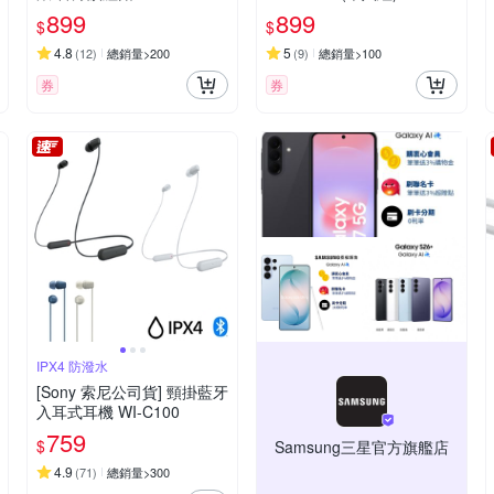
899
899
$
$
4.8
5
(
12
)
總銷量>200
(
9
)
總銷量>100
券
券
IPX4 防潑水
[Sony 索尼公司貨] 頸掛藍牙
入耳式耳機 WI-C100
759
$
Samsung三星官方旗艦店
4.9
(
71
)
總銷量>300