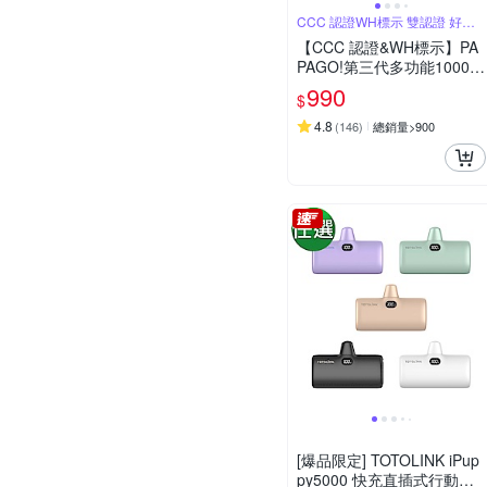
CCC 認證WH標示 雙認證 好安
心
【CCC 認證&WH標示】PA
PAGO!第三代多功能10000
mAh可分離式充電線行動電
990
$
源BS-WL720-快
4.8
(
146
)
總銷量>900
[爆品限定] TOTOLINK iPup
py5000 快充直插式行動電