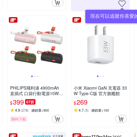
現在可以追蹤你喜愛
PHILIPS飛利浦 4900mAh
小米 Xiaomi GaN 充電器 33
直插式 口袋行動電源10W D
W Type-C版 官方旗艦館
LP2550 17.88Wh_具Wh標
399
269
67折
$
$
示
4.9
4.7
(
278
)
總銷量>900
(
5
)
總銷量>100
限時下殺