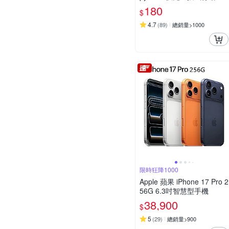
源( Lightning/Type-C )
180
$
4.7
(
89
)
總銷量>1000
限時狂降1000
Apple 蘋果 iPhone 17 Pro 2
56G 6.3吋智慧型手機
38,900
$
5
(
29
)
總銷量>900