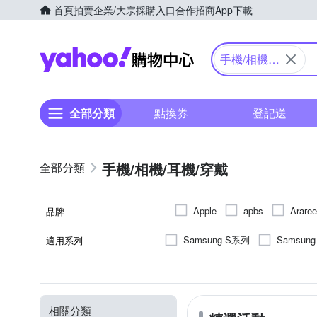
首頁
拍賣
企業/大宗採購入口
合作招商
App下載
Yahoo購物中心
手機/相機/
耳機/穿戴
全部分類
點換券
登記送
手機/相機/耳機/穿戴
Apple
apbs
Araree
品牌
DJI
DTAudio
DUX
Samsung S系列
Samsun
適用系列
品牌名稱
INGENI
Insta360
iPhone 15
iPhone 15 Pro 
抗刮
SAMSUNG三星
橡膠(TPU)
手機殼
保護貼/保護套
抗衝擊
正面保護貼
矽膠
錶帶
鋼化
塑膠(
Apple
功能
顏色
適用廠牌
材質
商品類型
類型
NISDA
NISI
OPP
iPhone 16 Pro Max
iPhone
防窺
其他材質
攝影道具
充電
小米
手持式
傳輸
HUAWEI
相
moto
SAMSUNG 三星
SNOO
相關分類
OPPO
iPhone 12 Pro Max