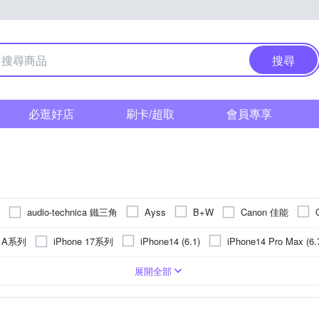
搜尋
必逛好店
刷卡/超取
會員專享
audio-technica 鐵三角
Canon 佳能
Ayss
B+W
Godox 神牛
 DUCIS
E-books
GCOMM
GOR
HA
g A系列
iPhone 17系列
iPhone14 (6.1)
iPhone14 Pro Max (6.
Kamera 佳美能
JJC
JTLEGEND
KATE SPADE
KINY
Max
iPhone 15 Plus
iPhone 13 Pro
iPhone 13 Pro Max
PC)
皮套
手機支架
Apple蘋果
玻璃
鏡頭貼
合成皮
疏油
手錶
背面保護貼
貼鑽
抗指紋
麥克風
鋁合金
鏡(亮)面
遮光罩
手機吊飾
Xiaomi 小米
塑膠(PVC)
轉接環
抗潑水
SIM轉接卡
SONY 索尼
真皮
鏡頭蓋
奈米
手
OPPO
vivo
展開全部
Panasonic 國際牌
PHILIPS 飛利浦
Q哥
O
o-one
vivo系列
紅米系列
 16 Pro
iPhone 13
iPhone 16 Plus
華為
機螢幕保護貼
磁吸式
多角度調整
雙筒望遠鏡
NOKIA諾基亞
桌上型立架
手環
SONY索尼
燈架(組)
收折式
LG樂金
大型腳架(110
可夾式
其
Sharp
PY 史努比
SONY 索尼
STC
SUNPOWER
UAG
 R系列
SONY X系列
iPhone 12 Pro
iPhone 11
iPhone 