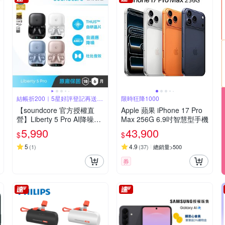
結帳折200｜5星好評登記再送
限時狂降1000
200
【soundcore 官方授權直
Apple 蘋果 iPhone 17 Pro
營】Liberty 5 Pro AI降噪真
Max 256G 6.9吋智慧型手機
無線藍牙耳機
5,990
43,900
$
$
5
4.9
(
1
)
(
37
)
總銷量>500
券