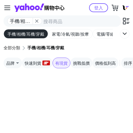
Yahoo購物中心
登入
手機/相機/
耳機/穿戴
手機/相機/耳機/穿戴
家電/冷氣/視聽/按摩
電腦/零組件/週邊/
全部分類
手機/相機/耳機/穿戴
品牌
快速到貨
有現貨
挑戰低價
價格低到高
排序