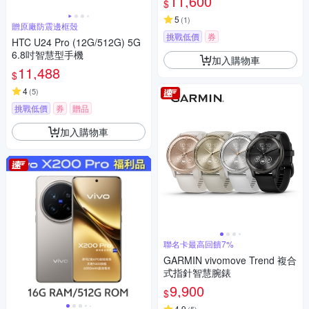
11,600
$
5
(
1
)
贈原廠防震邊框殼
挑戰低價
券
HTC U24 Pro (12G/512G) 5G
6.8吋智慧型手機
加入購物車
11,488
$
4
(
5
)
挑戰低價
券
贈品
加入購物車
聯名卡最高回饋7%
GARMIN vivomove Trend 複合
式指針智慧腕錶
9,900
$
4.9