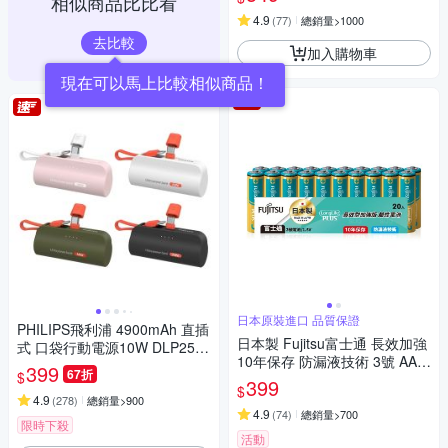
相似商品比比看
4.9
(
77
)
總銷量>1000
去比較
加入購物車
現在可以馬上比較相似商品！
日本原裝進口 品質保證
PHILIPS飛利浦 4900mAh 直插
日本製 Fujitsu富士通 長效加強
式 口袋行動電源10W DLP2550
10年保存 防漏液技術 3號 AA /
17.88Wh_具Wh標示
399
67折
$
4號 AAA 鹼性電池(精裝版20入
399
$
裝)
4.9
(
278
)
總銷量>900
4.9
(
74
)
總銷量>700
限時下殺
活動