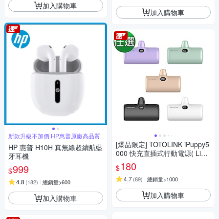
加入購物車
加入購物車
新款升級不加價 HP惠普原廠高品質
[爆品限定] TOTOLINK iPuppy5
HP 惠普 H10H 真無線超續航藍
000 快充直插式行動電源( Light
牙耳機
ning/Type-C )
180
999
$
$
4.7
(
89
)
總銷量>1000
4.8
(
182
)
總銷量>600
加入購物車
加入購物車