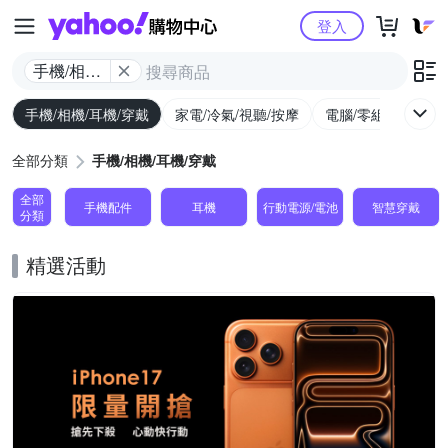
Yahoo購物中心
登入
手機/相機/
耳機/穿戴
手機/相機/耳機/穿戴
家電/冷氣/視聽/按摩
電腦/零組件/週邊/
全部分類
手機/相機/耳機/穿戴
全部
手機配件
耳機
行動電源/電池
智慧穿戴
分類
精選活動