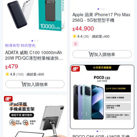
Apple 蘋果 iPhone17 Pro Max
256G - 5G智慧型手機
44,900
$
4.4
(
26
)
總銷量>400
券
輕薄有型 時尚雙色
ADATA 威剛 C100 10000mAh
加入購物車
20W PD/QC薄型輕量極速快充
行動電源_機身Wh標示
479
$
4.8
(
103
)
總銷量>600
加入購物車
POCO C85 6GB+128GB 手機