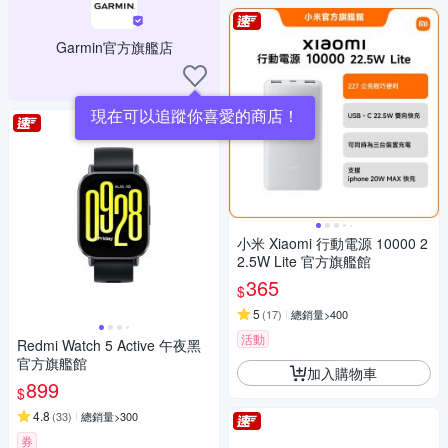
Garmin官方旗艦店
現在可以追蹤你喜愛的商店！
小米 Xiaomi 行動電源 10000 2
2.5W Lite 官方旗艦館
365
$
5
(
17
)
總銷量>400
活動
Redmi Watch 5 Active 午夜黑
官方旗艦館
加入購物車
899
$
4.8
(
33
)
總銷量>300
券