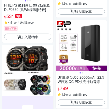
4.9
(
71
)
總銷量>300
PHILIPS 飛利浦 口袋行動電源
DLP2550 (具Wh標示)[特殺]
加入購物車
531
9折
$
4.9
(
59
)
總銷量>500
限時下殺
加入購物車
SP廣穎 QS55 20000mAh 22.5
W行充 QC PD快充行動電源
799
$
4.9
(
60
)
總銷量>300
加入購物車