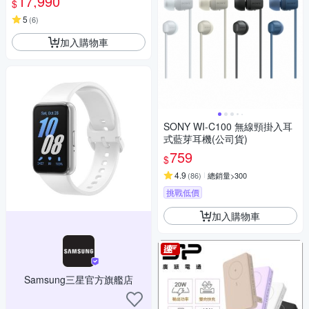
17,990
$
5
(
6
)
加入購物車
SONY WI-C100 無線頸掛入耳
式藍芽耳機(公司貨)
759
$
4.9
(
86
)
總銷量>300
挑戰低價
加入購物車
Samsung三星官方旗艦店