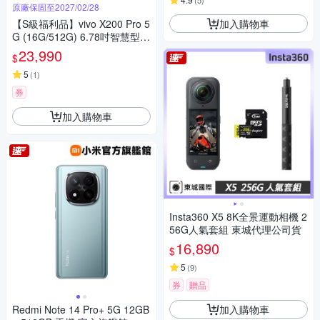
(
5
)
原廠保固至2027/02/28
加入購物車
【S級福利品】vivo X200 Pro 5
G (16G/512G) 6.78吋智慧型手
機
23,990
$
5
(
1
)
券
加入購物車
Insta360 X5 8K全景運動相機 2
56G人氣套組 東城代理公司貨
16,890
$
5
(
9
)
券
贈品
加入購物車
Redmi Note 14 Pro+ 5G 12GB