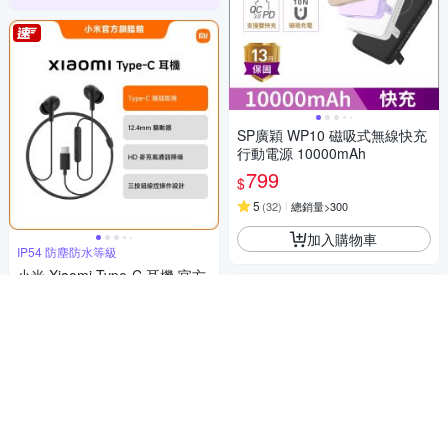
SP廣穎 WP10 磁吸式無線快充
行動電源 10000mAh
799
$
5
(
32
)
總銷量>300
加入購物車
IP54 防塵防水等級
小米 Xiaomi Type-C 耳機 官方
旗艦館
179
$
4.8
(
45
)
總銷量>400
加入購物車