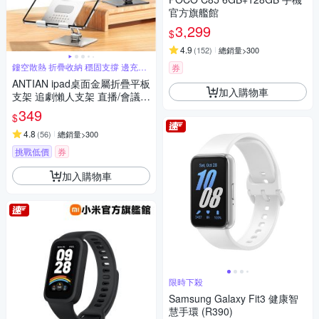
官方旗艦館
3,299
$
4.9
(
152
)
總銷量>300
鏤空散熱 折疊收納 穩固支撐 邊充電
券
玩
ANTIAN ipad桌面金屬折疊平板
加入購物車
支架 追劇懶人支架 直播/會議
平板架 手機支架 交換禮物
349
$
4.8
(
56
)
總銷量>300
挑戰低價
券
加入購物車
限時下殺
Samsung Galaxy Fit3 健康智
慧手環 (R390)