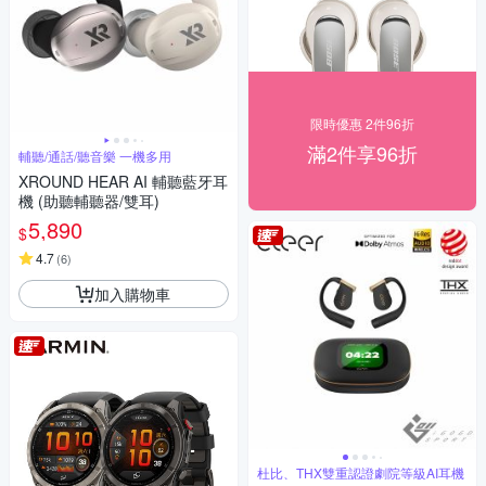
限時優惠 2件96折
滿2件享96折
輔聽/通話/聽音樂 一機多用
XROUND HEAR AI 輔聽藍牙耳
機 (助聽輔聽器/雙耳)
5,890
$
4.7
(
6
)
加入購物車
杜比、THX雙重認證劇院等級AI耳機