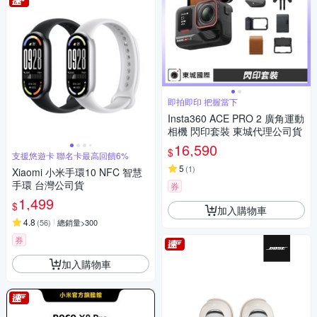
即拍即印 把握當下
Insta360 ACE PRO 2 廣角運動
相機 閃印套裝 東城代理公司貨
16,590
$
支援悠遊卡 聯名卡最高回饋6%
5
(
1
)
Xiaomi 小米手環10 NFC 智慧
手環 台灣公司貨
券
1,499
$
加入購物車
4.8
(
56
)
總銷量>300
券
加入購物車