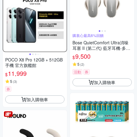
購衷心最高6%回饋
Bose QuietComfort Ultra消噪
耳塞 II (第二代) 藍牙耳機-多色
選
9,500
$
POCO X8 Pro 12GB + 512GB
5
(
2
)
手機 官方旗艦館
11,999
活動
券
$
5
(
3
)
加入購物車
券
加入購物車