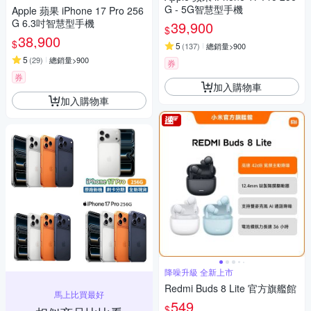
G - 5G智慧型手機
Apple 蘋果 iPhone 17 Pro 256
G 6.3吋智慧型手機
39,900
$
38,900
$
5
(
137
)
總銷量>900
5
(
29
)
總銷量>900
券
券
加入購物車
加入購物車
降噪升級 全新上市
Redmi Buds 8 Lite 官方旗艦館
馬上比買最好
549
$