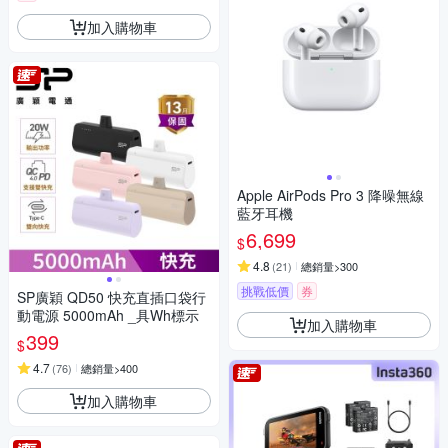
加入購物車
Apple AirPods Pro 3 降噪無線
藍牙耳機
6,699
$
4.8
(
21
)
總銷量>300
挑戰低價
券
SP廣穎 QD50 快充直插口袋行
動電源 5000mAh _具Wh標示
加入購物車
399
$
4.7
(
76
)
總銷量>400
加入購物車