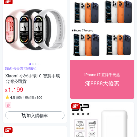
聯名卡最高回饋6%
iPhone17 直降千元起
Xiaomi 小米手環10 智慧手環
台灣公司貨
滿8888大優惠
1,199
$
4.9
(
95
)
總銷量>600
券
加入購物車