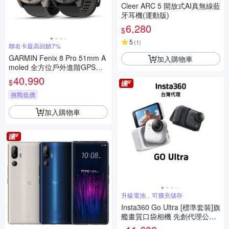
Cleer ARC 5 開放式AI真無線藍
牙耳機(運動版)
6,280
$
5
(
1
)
聯名卡最高回饋7%
GARMIN Fenix 8 Pro 51mm A
加入購物車
moled 全方位戶外進階GPS智
慧腕錶
40,990
$
挑戰低價
加入購物車
升級電池，可擴充儲存
Insta360 Go Ultra [標準套裝]旗
艦畫質口袋相機 先創代理公司
貨