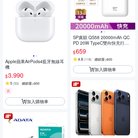
SP廣穎 QS58 20000mAh QC
PD 20W TypeC雙向快充行動
電源_具Wh標示
659
$
4.8
(
118
)
總銷量>600
Apple蘋果AirPods4藍牙無線耳
機
加入購物車
3,990
$
5
(
53
)
總銷量>600
券
加入購物車