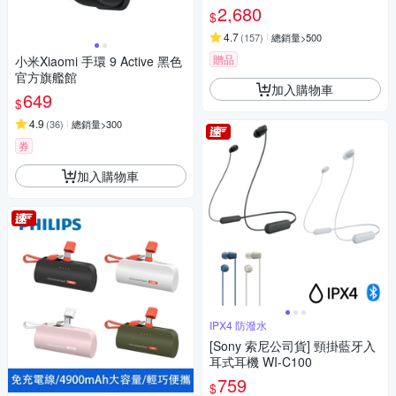
2,680
$
4.7
(
157
)
總銷量>500
贈品
小米Xiaomi 手環 9 Active 黑色
官方旗艦館
加入購物車
649
$
4.9
(
36
)
總銷量>300
券
加入購物車
IPX4 防潑水
[Sony 索尼公司貨] 頸掛藍牙入
耳式耳機 WI-C100
759
$