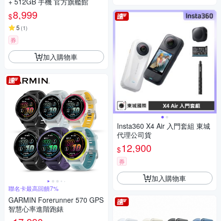
+ 512GB 手機 官方旗艦館
8,999
$
5
(
1
)
券
加入購物車
Insta360 X4 Air 入門套組 東城
代理公司貨
12,900
$
券
加入購物車
聯名卡最高回饋7%
GARMIN Forerunner 570 GPS
智慧心率進階跑錶