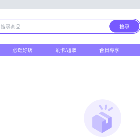
搜尋
必逛好店
刷卡/超取
會員專享