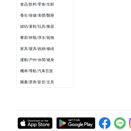
食品/飲料/零食/生鮮
養生/保健/美體/醫療
婦幼/童鞋/玩具/樂器
餐廚/杯瓶/淨水/寵物
家具/寢具/收納/修繕
運動/戶外/休閒/健身
機車/導航/汽車百貨
圖書/票券/影音/文具