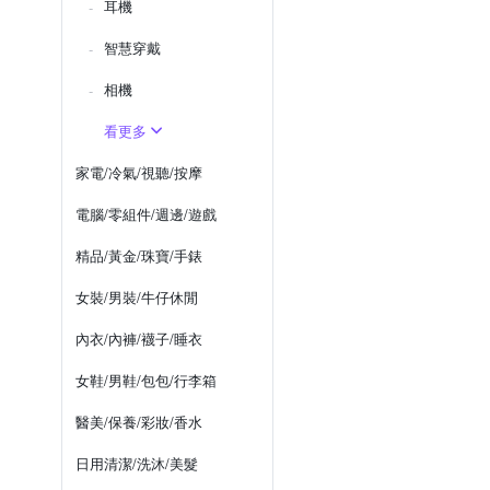
耳機
智慧穿戴
相機
看更多
家電/冷氣/視聽/按摩
電腦/零組件/週邊/遊戲
精品/黃金/珠寶/手錶
女裝/男裝/牛仔休閒
內衣/內褲/襪子/睡衣
女鞋/男鞋/包包/行李箱
醫美/保養/彩妝/香水
日用清潔/洗沐/美髮