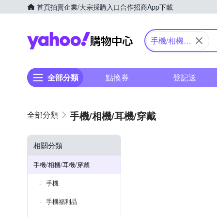
首頁
拍賣
企業/大宗採購入口
合作招商
App下載
Yahoo購物中心
手機/相機/
耳機/穿戴
全部分類
點換券
登記送
手機/相機/耳機/穿戴
相關分類
手機/相機/耳機/穿戴
手機
手機福利品