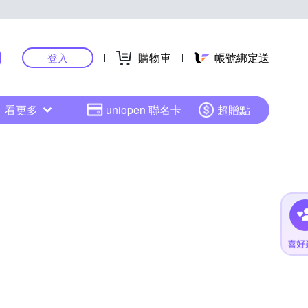
購物車
帳號綁定送
登入
看更多
uniopen 聯名卡
超贈點