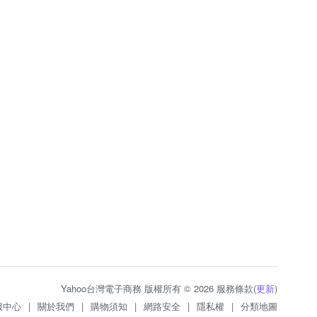
Yahoo台灣電子商務 版權所有 © 2026 服務條款(
更新
)
服中心
|
關於我們
|
購物須知
|
網路安全
|
隱私權
|
分類地圖