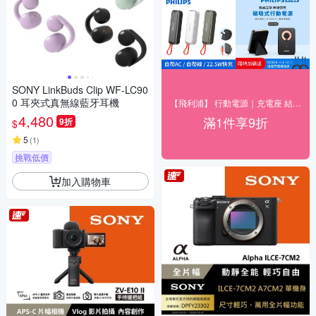
SONY LinkBuds Clip WF-LC90
0 耳夾式真無線藍牙耳機
【飛利浦】 行動電源｜充電座 結帳9折優惠
4,480
滿1件享9折
9折
$
5
(
1
)
挑戰低價
加入購物車