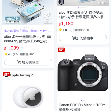
aibo 無線磁吸+PD+自帶雙線
+數位顯示 行動電源(具Wh標
示) AW100
1,180
$
4.8
(
12
)
總銷量>100
多功能最強充電站，旅遊在外放心娛
樂
aibo 多合一無線磁吸+快充100
加入購物車
00mAh行動電源(具Wh標示)
1,099
$
4.8
(
22
)
總銷量>100
加入購物車
Canon EOS R6 Mark II BODY
單機身 公司貨