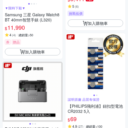
5
(
6
)
▼限時下殺▼
挑戰低價
Samsung 三星 Galaxy Watch8
BT 40mm智慧手錶 (L320)
加入購物車
11,990
$
4
(
4
)
總銷量>50
券
贈品
加入購物車
認明原廠 品質有保證
【PHILIPS飛利浦】鈕扣型電池
CR2032 5入
69
$
4.9
(
27
)
總銷量>100