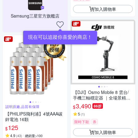
加入購物車
Samsung三星官方旗艦店
現在可以追蹤你喜愛的商店！
【DJI】Osmo Mobile 8 雲台/
手機三軸穩定器 ｜全場景精準
跟拍｜內建延長桿腳架
3,490
86折
$
認明原廠,品質有保障
【PHILIPS飛利浦】4號AAA碳
5
(
1
)
鋅電池 16顆
限時下殺
券
125
$
加入購物車
4.9
(
43
)
總銷量>100