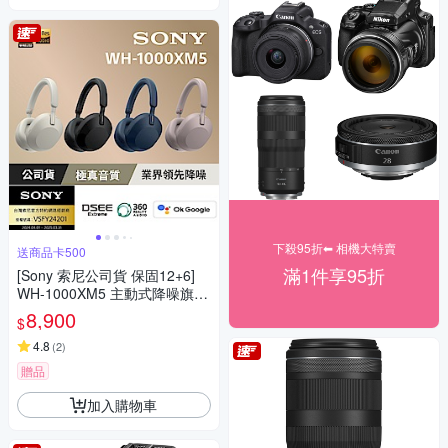
下殺95折⬅︎ 相機大特賣
送商品卡500
滿1件享95折
[Sony 索尼公司貨 保固12+6]
WH-1000XM5 主動式降噪旗艦
藍牙耳機(頂級降噪 /極真音質/
8,900
$
配戴舒適)
4.8
(
2
)
贈品
加入購物車