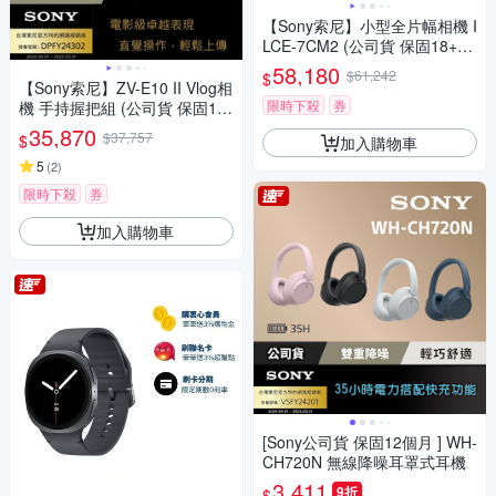
【Sony索尼】小型全片幅相機 I
LCE-7CM2 (公司貨 保固18+6
個月)
58,180
$61,242
$
【Sony索尼】ZV-E10 II Vlog相
限時下殺
券
機 手持握把組 (公司貨 保固18
+6個月)
35,870
$37,757
$
加入購物車
5
(
2
)
限時下殺
券
加入購物車
[Sony公司貨 保固12個月 ] WH-
CH720N 無線降噪耳罩式耳機
3,411
9折
$