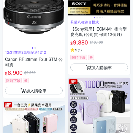
具備八種錄音模式
【Sony索尼】ECM-M1 指向型
麥克風 (公司貨 保固12個月)
9,880
$10,400
$
5
(
1
)
12/31前滿3萬登記送1212
限時下殺
券
Canon RF 28mm F2.8 STM 公
司貨
加入購物車
8,900
$9,368
$
限時下殺
券
加入購物車