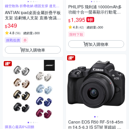
鏤空散熱 折疊收納 穩固支撐 邊充電
PHILIPS 飛利浦 10000mAh多
玩
功能十合一螢幕顯示行動電源
ANTIAN ipad桌面金屬折疊平板
DLP4347C
支架 追劇懶人支架 直播/會議
1,395
9折
$
平板架 手機支架 交換禮物
349
$
4.8
(
42
)
總銷量>300
4.8
(
56
)
總銷量>300
限時下殺
挑戰低價
券
加入購物車
加入購物車
Canon EOS R50 RF-S18-45m
購衷心最高6%回饋
m f/4.5-6.3 IS STM 單鏡組 公