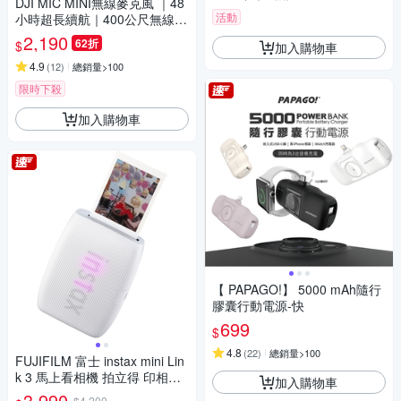
DJI MIC MINI無線麥克風 ｜48
活動
小時超長續航｜400公尺無線傳
輸
2,190
62折
$
加入購物車
4.9
(
12
)
總銷量>100
限時下殺
加入購物車
【 PAPAGO!】 5000 mAh隨行
膠囊行動電源-快
699
$
4.8
(
22
)
總銷量>100
FUJIFILM 富士 instax mini Lin
k 3 馬上看相機 拍立得 印相機
加入購物車
公司貨
3,990
$4,200