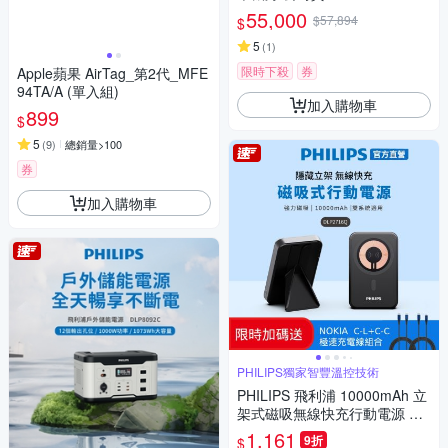
55,000
$57,894
$
5
(
1
)
限時下殺
券
Apple蘋果 AirTag_第2代_MFE
94TA/A (單入組)
加入購物車
899
$
5
(
9
)
總銷量>100
券
加入購物車
PHILIPS獨家智豐溫控技術
PHILIPS 飛利浦 10000mAh 立
架式磁吸無線快充行動電源 DL
P2716Q
1,161
9折
$