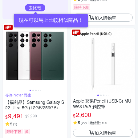
去比較
限時下殺
加入購物車
現在可以馬上比較相似商品！
專為 Noter 而生
Apple 蘋果Pencil (USB-C) MU
【福利品】Samsung Galaxy S
WA3TA/A 觸控筆
22 Ultra 5G (12GB/256GB)
2,600
9,491
$
$9,990
$
5
(
22
)
總銷量>100
5
(
1
)
限時下殺
券
加入購物車