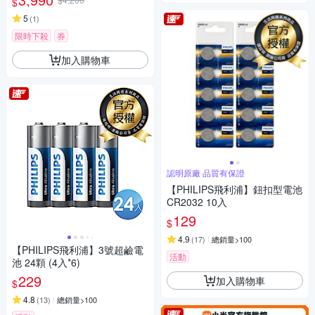
$
5
(
1
)
限時下殺
券
加入購物車
認明原廠 品質有保證
【PHILIPS飛利浦】鈕扣型電池
CR2032 10入
129
$
4.9
(
17
)
總銷量>100
【PHILIPS飛利浦】3號超鹼電
活動
池 24顆 (4入*6)
229
加入購物車
$
4.8
(
13
)
總銷量>100