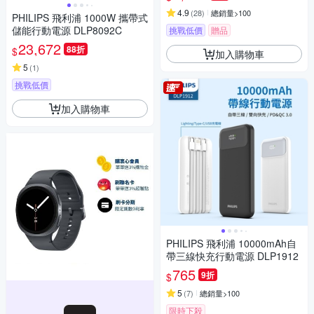
4.9
(
28
)
總銷量>100
PHILIPS 飛利浦 1000W 攜帶式
儲能行動電源 DLP8092C
挑戰低價
贈品
23,672
88折
$
加入購物車
5
(
1
)
挑戰低價
加入購物車
PHILIPS 飛利浦 10000mAh自
帶三線快充行動電源 DLP1912
765
9折
$
5
(
7
)
總銷量>100
限時下殺