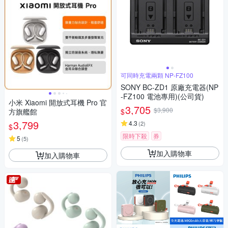
可同時充電兩顆 NP-FZ100
SONY BC-ZD1 原廠充電器(NP
-FZ100 電池專用)(公司貨)
小米 Xiaomi 開放式耳機 Pro 官
3,705
$3,900
$
方旗艦館
3,799
4.3
(
2
)
$
限時下殺
券
5
(
5
)
加入購物車
加入購物車