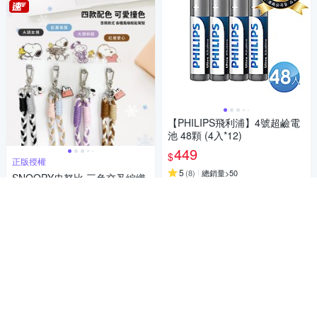
【PHILIPS飛利浦】4號超鹼電
池 48顆 (4入*12)
449
$
正版授權
5
(
8
)
總銷量>50
SNOOPY史努比 三色交叉編織
手機夾片掛繩組
活動
499
$
加入購物車
5
(
10
)
總銷量>50
券
加入購物車