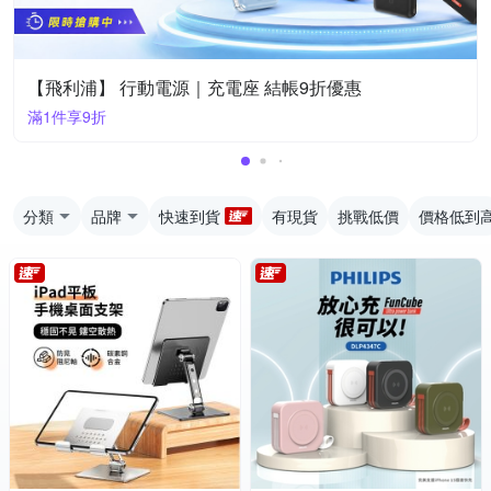
【飛利浦】 行動電源｜充電座 結帳9折優惠
滿1件享9折
分類
品牌
快速到貨
有現貨
挑戰低價
價格低到