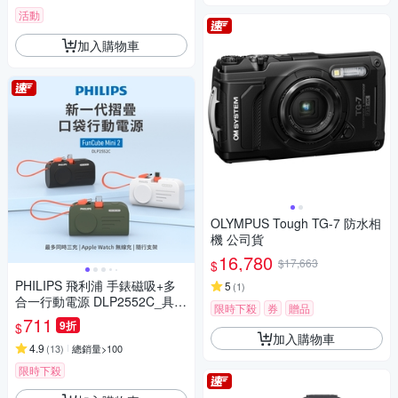
活動
加入購物車
OLYMPUS Tough TG-7 防水相
機 公司貨
16,780
$17,663
$
PHILIPS 飛利浦 手錶磁吸+多
5
(
1
)
合一行動電源 DLP2552C_具W
限時下殺
券
贈品
h標示(時時樂限定)
711
9折
$
加入購物車
4.9
(
13
)
總銷量>100
限時下殺