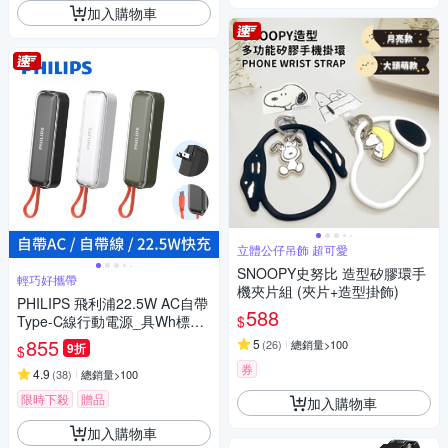
加入購物車
立體公仔吊飾 超可愛
SNOOPY史努比 造型矽膠環手
輕巧好攜帶
機夾片組 (夾片+造型掛飾)
PHILIPS 飛利浦22.5W AC自帶
588
$
Type-C線行動電源_具Wh標示
DLP5201C
855
5
(
26
)
總銷量>100
9折
$
券
4.9
(
38
)
總銷量>100
限時下殺
贈品
加入購物車
加入購物車