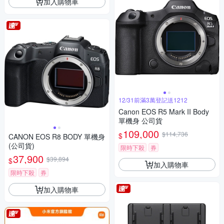
加入購物車
12/31前滿3萬登記送1212
Canon EOS R5 Mark II Body
單機身 公司貨
109,000
$114,736
$
CANON EOS R8 BODY 單機身
(公司貨)
限時下殺
券
37,900
$39,894
$
加入購物車
限時下殺
券
加入購物車