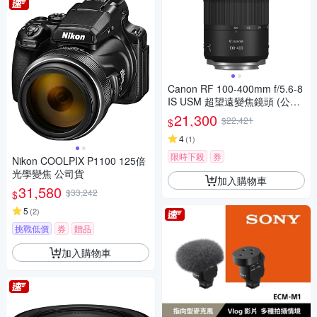
Canon RF 100-400mm f/5.6-8
IS USM 超望遠變焦鏡頭 (公司
貨)
21,300
$22,421
$
4
(
1
)
限時下殺
券
Nikon COOLPIX P1100 125倍
光學變焦 公司貨
加入購物車
31,580
$33,242
$
5
(
2
)
挑戰低價
券
贈品
加入購物車