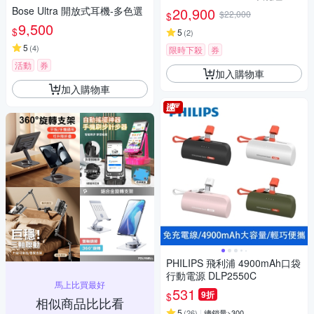
司貨
Bose Ultra 開放式耳機-多色選
20,900
$22,000
$
9,500
$
5
(
2
)
5
(
4
)
限時下殺
券
活動
券
加入購物車
加入購物車
PHILIPS 飛利浦 4900mAh口袋
行動電源 DLP2550C
馬上比買最好
531
9折
$
相似商品比比看
5
(
26
)
總銷量>300