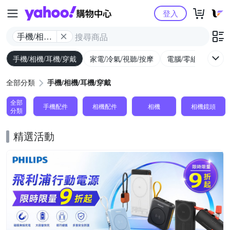
Yahoo購物中心
登入
手機/相機/
耳機/穿戴
手機/相機/耳機/穿戴
家電/冷氣/視聽/按摩
電腦/零組件/週邊/
全部分類
手機/相機/耳機/穿戴
全部
手機配件
相機配件
相機
相機鏡頭
分類
精選活動