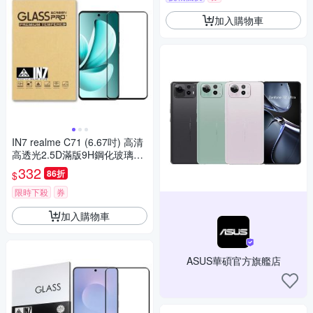
加入購物車
IN7 realme C71 (6.67吋) 高清
高透光2.5D滿版9H鋼化玻璃保
護貼-黑色
332
86折
$
限時下殺
券
加入購物車
ASUS華碩官方旗艦店