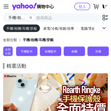
Yahoo購物中心
登入
手機/相機/
耳機/穿戴
手機/相機/耳機/穿戴
家電/冷氣/視聽/按摩
電腦/零組件/週邊/
全部分類
手機/相機/耳機/穿戴
全部
手機配件
相機配件
相機
耳機
分類
精選活動