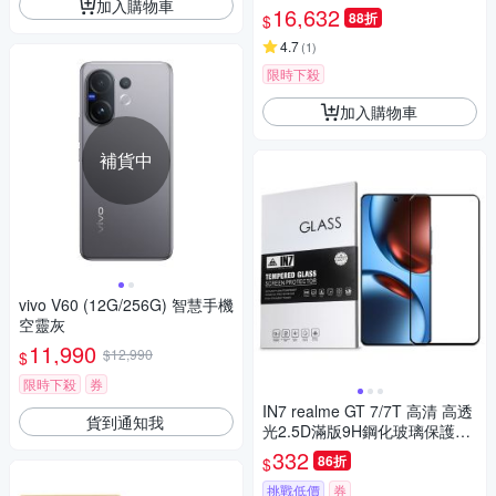
加入購物車
LP8093C
16,632
88折
$
4.7
(
1
)
限時下殺
加入購物車
補貨中
vivo V60 (12G/256G) 智慧手機
空靈灰
11,990
$12,990
$
限時下殺
券
IN7 realme GT 7/7T 高清 高透
貨到通知我
光2.5D滿版9H鋼化玻璃保護貼-
黑色
332
86折
$
挑戰低價
券