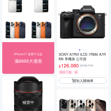
iPhone17 直降千元起
SONY A7RVI ILCE-7RM6 A7R
M6 單機身 公司貨
滿8888大優惠
126,080
$132,715
$
限時下殺
券
加入購物車
補貨中