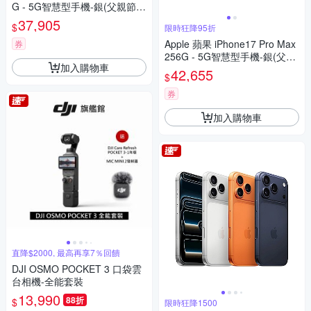
G - 5G智慧型手機-銀(父親節限
定)
37,905
$
限時狂降95折
Apple 蘋果 iPhone17 Pro Max
券
256G - 5G智慧型手機-銀(父親
加入購物車
節限定）
42,655
$
券
加入購物車
直降$2000, 最高再享7％回饋
DJI OSMO POCKET 3 口袋雲
台相機-全能套裝
13,990
88折
$
限時狂降1500