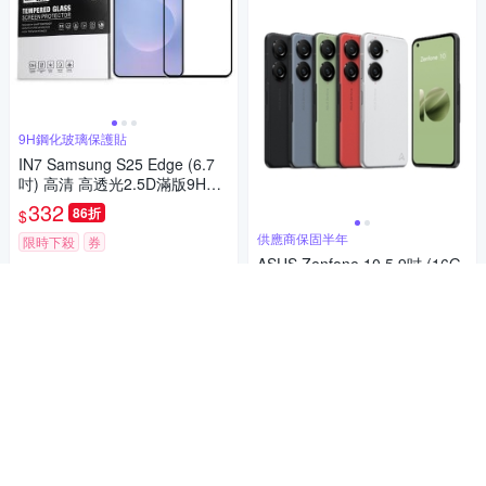
9H鋼化玻璃保護貼
IN7 Samsung S25 Edge (6.7
吋) 高清 高透光2.5D滿版9H鋼
化玻璃保護貼-黑色
332
86折
$
供應商保固半年
限時下殺
券
ASUS Zenfone 10 5.9吋 (16G
加入購物車
B/512GB)
14,716
$15,490
$
限時下殺
券
加入購物車
補貨中