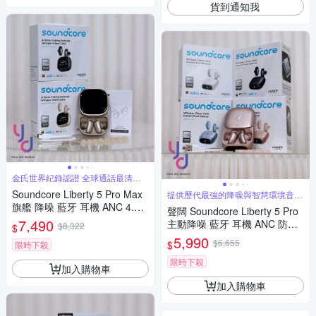
貨到通知我
金氏世界紀錄認證 全球通話最清晰
耳機
Soundcore Liberty 5 Pro Max
提供歷代最強的降噪與智慧環境音調
校
旗艦 降噪 藍牙 耳機 ANC 4.0
聲闊 Soundcore Liberty 5 Pro
智慧螢幕 頂級通話
7,490
主動降噪 藍牙 耳機 ANC 防水 I
$8,322
$
P55 公司貨 兩年保固
5,990
$6,655
$
限時下殺
限時下殺
加入購物車
加入購物車