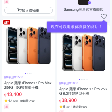
券
Samsung三星官方旗艦店
加入購物車
現在可以追蹤你喜愛的商店！
限時狂降1500
Apple 蘋果 iPhone17 Pro Max
限時狂降1000
256G - 5G智慧型手機
Apple 蘋果 iPhone 17 Pro 256
43,400
G 6.3吋智慧型手機
$
38,900
$
4.4
(
26
)
總銷量>400
5
券
(
29
)
總銷量>900