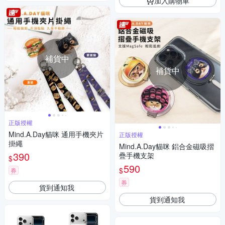
加入購物車
補貨中
補貨中
正版授權
Mind.A.Day貓咪 通用手機夾片
正版授權
掛繩
Mind.A.Day貓咪 鋁合金磁吸摺
390
疊手機支架
$
590
$
券
券
貨到通知我
貨到通知我