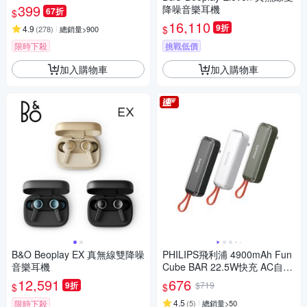
17.88Wh_具Wh標示
399
降噪音樂耳機
67折
$
16,110
9折
$
4.9
(
278
)
總銷量>900
限時下殺
挑戰低價
加入購物車
加入購物車
B&O Beoplay EX 真無線雙降噪
PHILIPS飛利浦 4900mAh Fun
音樂耳機
Cube BAR 22.5W快充 AC自帶
線 Type-C線行動電源 DLP520
12,591
676
9折
$719
$
$
1C 17.88Wh_具Wh標示
4.5
限時下殺
(
5
)
總銷量>50