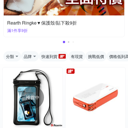
Rearth Ringke▼保護殼/貼下殺9折
滿1件享9折
分類
品牌
快速到貨
有現貨
挑戰低價
價格低到
補貨中