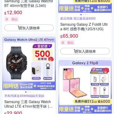
Samsung 三星 Galaxy Watch9
BT 40mm智慧手錶 (L340)
12,900
$
新品預購 登記最高送6000
券
贈品
Samsung Galaxy Z Fold8 Ultr
加入購物車
a 8吋 摺疊手機(12G/512G)
65,900
$
券
贈品
加入購物車
早鳥預購送45W伸縮線充電組
Samsung 三星 Galaxy Watch
Ultra2 LTE 47mm智慧手錶 (L7
15)
22,900
$