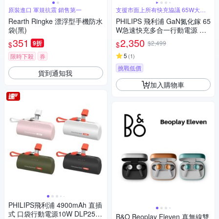
原裝進口 軍規抗震 銷售第一
支援市面上所有快充協議 65W大功
率輸出
Rearth Ringke 漂浮型手機防水
PHILIPS 飛利浦 GaN氮化鎵 65
袋(黑)
W急速快充多合一行動電源 DL
P6350C (具Wh標示_53.65Wh)
351
2,350
9折
$2,499
$
$
5
限時下殺
券
(
1
)
挑戰低價
貨到通知我
加入購物車
PHILIPS飛利浦 4900mAh 直插
式 口袋行動電源10W DLP2550
B&O Beoplay Eleven 真無線雙