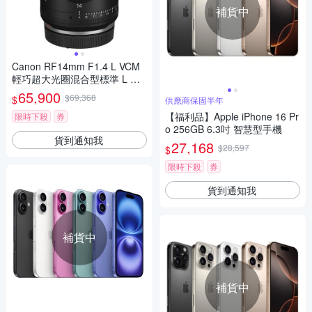
補貨中
Canon RF14mm F1.4 L VCM
輕巧超大光圈混合型標準 L 鏡
頭(公司貨)
65,900
$69,368
$
供應商保固半年
【福利品】Apple iPhone 16 Pr
限時下殺
券
o 256GB 6.3吋 智慧型手機
貨到通知我
27,168
$28,597
$
限時下殺
券
貨到通知我
補貨中
補貨中