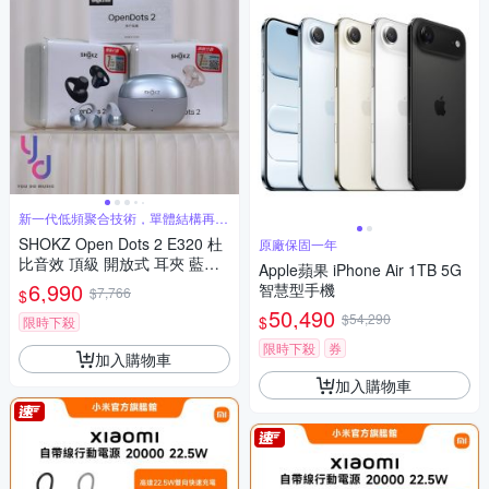
新一代低頻聚合技術，單體結構再強
化
SHOKZ Open Dots 2 E320 杜
原廠保固一年
比音效 頂級 開放式 耳夾 藍牙
Apple蘋果 iPhone Air 1TB 5G
耳機 防水 E310
6,990
智慧型手機
$7,766
$
50,490
$54,290
$
限時下殺
限時下殺
券
加入購物車
加入購物車