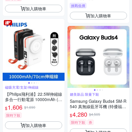
挑戰低價
加入購物車
加入購物車
磁吸充電/支架/伸縮線
【Philips飛利浦】22.5W伸縮線
媲美新品 限量下殺
多合一行動電源 10000mAh (D
Samsung Galaxy Buds4 SM-R
LP4352C)
1,606
540 真無線藍牙耳機 (特優福利
$1,690
$
品)
4,280
$4,505
$
限時下殺
限時下殺
券
加入購物車