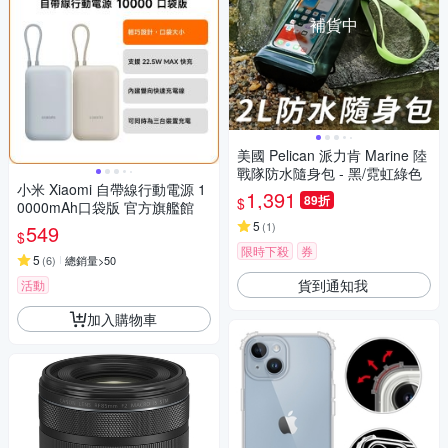
補貨中
美國 Pelican 派力肯 Marine 陸
戰隊防水隨身包 - 黑/霓虹綠色
小米 Xiaomi 自帶線行動電源 1
1,391
89折
$
0000mAh口袋版 官方旗艦館
5
(
1
)
549
$
限時下殺
券
5
(
6
)
總銷量>50
貨到通知我
活動
加入購物車