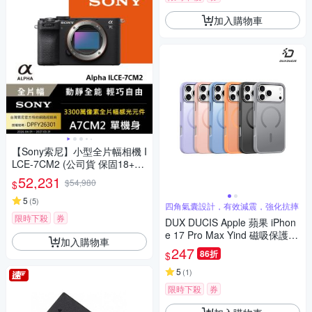
加入購物車
【Sony索尼】小型全片幅相機 I
LCE-7CM2 (公司貨 保固18+6
個月) A7CM2
52,231
$54,980
$
5
(
5
)
四角氣囊設計，有效減震，強化抗摔
限時下殺
券
DUX DUCIS Apple 蘋果 iPhon
e 17 Pro Max Yind 磁吸保護殼
加入購物車
(開口磁吸圈)
247
86折
$
5
(
1
)
限時下殺
券