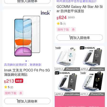
加入購物車
時尚潮流盔甲造型金屬質感設計
GCOMM Galaxy A8 Star A9 St
ar 防摔盔甲保護殼
624
$693
$
5
(
1
)
限時下殺
券
加入購物車
高清鋼化玻璃材質，耐磨耐劃
Imak 艾美克 POCO F6 Pro 5G
滿版鋼化玻璃貼
213
86折
$
5
(
2
)
限時下殺
券
加入購物車