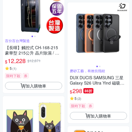
百分百台灣製造
【長暉】觸控式 CH-168-215
豪華型 215公升 晶片除濕 / 防
潮箱 防潮櫃
12,228
$12,871
$
5
(
1
)
磨砂工藝，有效抗指紋
限時下殺
券
DUX DUCIS SAMSUNG 三星
Galaxy S26 Ultra Yind 磁吸支
加入購物車
架保護殼
298
86折
$
5
(
2
)
限時下殺
券
加入購物車