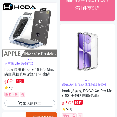
hoda 保護殼/保護貼▼下殺9折
滿1件享9折
太空艙 Lite 貼膜神器
hoda 適用 iPhone 16 Pro Max
防窺滿版玻璃保護貼 28度防偷
窺 玻璃貼 附無塵太空艙貼膜神
621
9折
$
器
環保材料製作,輕薄柔韌賦有彈性
5
(
1
)
Imak 艾美克 POCO X8 Pro Ma
限時下殺
券
x 5G 全包防摔套(氣囊)
272
85折
加入購物車
$
5
(
1
)
限時下殺
券