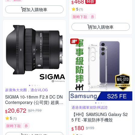
468
86折
$
加入購物車
5
(
1
)
限時下殺
券
加入購物車
超廣角大光圈，適合VLOG
SIGMA 10-18mm F2.8 DC DN
Contemporary (公司貨) 超廣角
變焦鏡頭 APS-C 無反微單眼鏡
通過美國軍規防摔認證
20,672
$21,759
$
頭
【HH】SAMSUNG Galaxy S2
5
(
1
)
5 FE -軍規防摔手機殼
限時下殺
券
180
$199
$