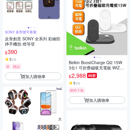
SONY 多型號可客製
反骨創意 SONY 全系列 彩繪防
摔手機殼-燈等登
390
$
5
(
1
)
Belkin BoostCharge Qi2 15W
券
贈品
3合1 可折疊磁吸充電板 WIZ02
9dq
2,988
86折
加入購物車
$
5
(
1
)
限時下殺
加入購物車