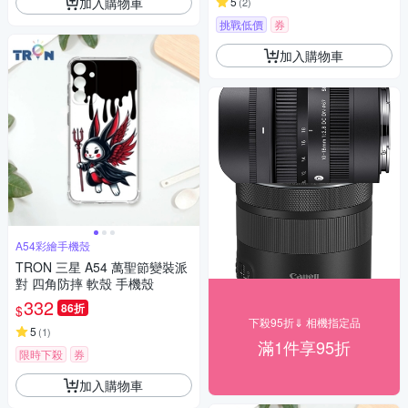
加入購物車
5
(
2
)
挑戰低價
券
加入購物車
A54彩繪手機殼
TRON 三星 A54 萬聖節變裝派
對 四角防摔 軟殼 手機殼
332
86折
$
下殺95折⇓ 相機指定品
5
(
1
)
滿1件享95折
限時下殺
券
加入購物車