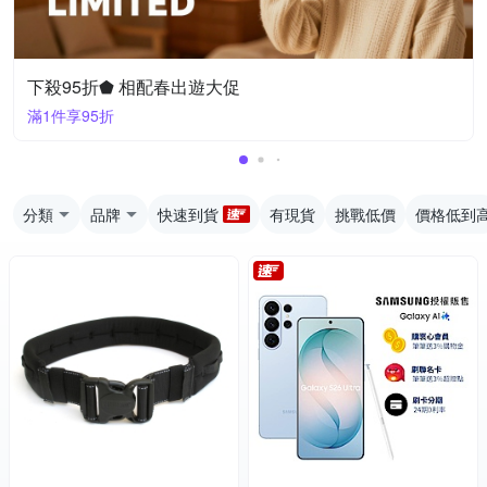
下殺95折⬟ 相配春出遊大促
滿1件享95折
分類
品牌
快速到貨
有現貨
挑戰低價
價格低到