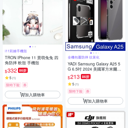
i11彩繪手機殼
TRON IPhone 11 賣萌兔兔 四
全機包覆防摔 抗黃化
角防摔 軟殼 手機殼
YADI Samsung Galaxy A25 5
332
G 6.5吋 2024 美國軍方米爾標
86折
$
準測試認證軍規手機空壓殼 透
213
86折
$
5
(
1
)
明
5
(
1
)
限時下殺
券
限時下殺
券
加入購物車
加入購物車