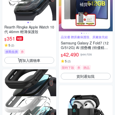
補貨中
Rearth Ringke Apple Watch 10
代 46mm 輕薄保護殼
351
品況優 贈原廠保護殼、原廠旅充組
9折
$
Samsung Galaxy Z Fold7 (12
5
(
2
)
G/512G) AI 摺疊機 (特優精選
挑戰低價
券
福利品)【贈原廠保護殼+45W
42,490
$44,726
$
旅充組】
加入購物車
5
(
2
)
限時下殺
券
贈品
貨到通知我