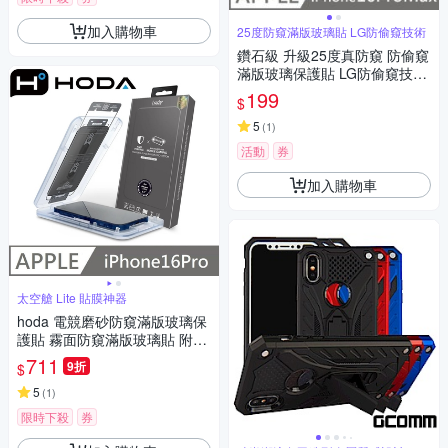
加入購物車
25度防窺滿版玻璃貼 LG防偷窺技術
鑽石級 升級25度真防窺 防偷窺
滿版玻璃保護貼 LG防偷窺技術
適用 iPhone 16 Pro Max
199
$
5
(
1
)
活動
券
加入購物車
太空艙 Lite 貼膜神器
hoda 電競磨砂防窺滿版玻璃保
護貼 霧面防窺滿版玻璃貼 附無
塵太空艙貼膜神器 適用 iPhone
711
9折
$
16 Pro
5
(
1
)
限時下殺
券