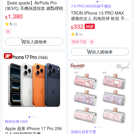
【kate spade】AirPods Pro
i13 PRO MAX彩繪手機殼
(第3代) 耳機保護殼套 嬌豔櫻桃
TRON IPhone 13 PRO MAX
1,380
$
優雅的女人 四角防摔 軟殼 手機
殼
5
(
1
)
332
86折
$
券
5
(
1
)
加入購物車
限時下殺
券
加入購物車
限時狂降1000
Apple 蘋果 iPhone 17 Pro 256
誰能比我更可愛
G 6.3吋智慧型手機