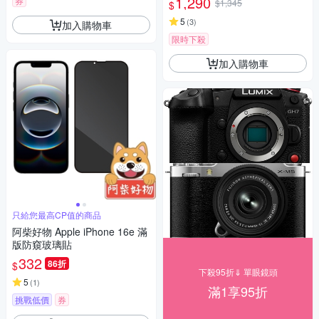
1,290
券
$1,345
$
5
(
3
)
加入購物車
限時下殺
加入購物車
只給您最高CP值的商品
阿柴好物 Apple iPhone 16e 滿
版防窺玻璃貼
332
86折
$
下殺95折⇓ 單眼鏡頭
5
(
1
)
滿1享95折
挑戰低價
券