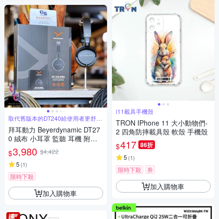
i11載具手機殼
取代舊版本的DT240給使用者更舒適
TRON IPhone 11 大小動物們-
體驗
拜耳動力 Beyerdynamic DT27
2 四角防摔載具殼 軟殼 手機殼
0 絨布 小耳罩 監聽 耳機 附贈
417
86折
$
小尾巴 收納袋 公司貨 2年保固
3,980
$4,422
$
5
(
1
)
5
(
1
)
限時下殺
券
限時下殺
加入購物車
加入購物車