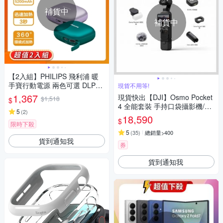
補貨中
補貨中
【2入組】PHILIPS 飛利浦 暖
手寶行動電源 兩色可選 DLP21
現貨不用等!
36V
1,367
現貨快出【DJI】Osmo Pocket
$1,518
$
4 全能套裝 手持口袋攝影機/相
5
(
2
)
機 ｜旗艦高畫質｜多種底片濾
18,590
$
鏡
限時下殺
5
(
35
)
總銷量>400
貨到通知我
券
貨到通知我