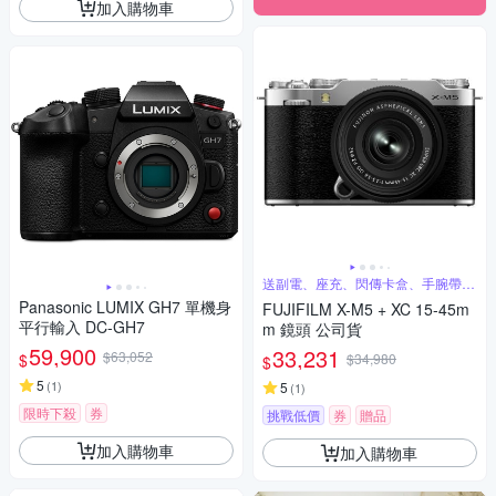
加入購物車
送副電、座充、閃傳卡盒、手腕帶、
蔡司噴霧
Panasonic LUMIX GH7 單機身
FUJIFILM X-M5 + XC 15-45m
平行輸入 DC-GH7
m 鏡頭 公司貨
59,900
33,231
$63,052
$
$34,980
$
5
(
1
)
5
(
1
)
限時下殺
券
挑戰低價
券
贈品
加入購物車
加入購物車