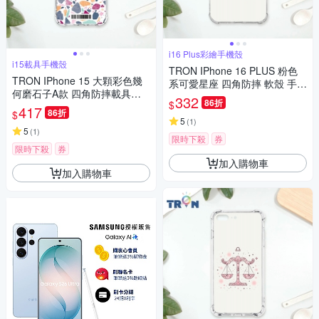
i16 Plus彩繪手機殼
i15載具手機殼
TRON IPhone 16 PLUS 粉色
TRON IPhone 15 大顆彩色幾
系可愛星座 四角防摔 軟殼 手機
何磨石子A款 四角防摔載具殼
殼
332
86折
$
軟殼 手機殼
417
86折
$
5
(
1
)
5
(
1
)
限時下殺
券
限時下殺
券
加入購物車
加入購物車