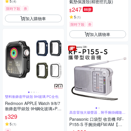
5
氣墊保護殼(精密挖孔版)
(
4
)
247
限時下殺
券
86折
$
5
(
1
)
加入購物車
限時下殺
券
加入購物車
雙料衝鋒盔甲錶殼 9H玻璃 PC全包
Redmoon APPLE Watch 9/8/7
衝鋒盔甲錶殼 9H鋼化玻璃+PC
高音質強大揚聲器，附手腕掛繩隨手
全包覆雙料防摔保護殼 41/45m
329
聽
$
m
Panasonic 口袋型 收音機 RF-
5
P155-S 手腕掛繩FM/AM【保
(
1
)
固一年】