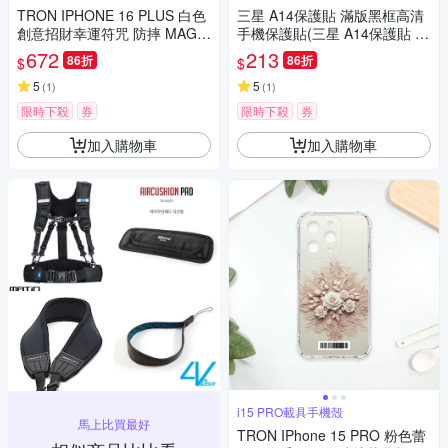
TRON IPHONE 16 PLUS 白色
三星 A14保護貼 滿版黑框高清
創意招財幸運符咒 防摔 MAGS
手機保護貼(三星 A14保護貼 鋼
AFE 磁吸 太空載具殼 透黑 手
化膜)
672
213
86折
86折
$
$
機殼
5
5
(
1
)
(
1
)
限時下殺
券
限時下殺
券
加入購物車
加入購物車
i15 PRO載具手機殼
馬上比買最好
TRON IPhone 15 PRO 粉色蕾