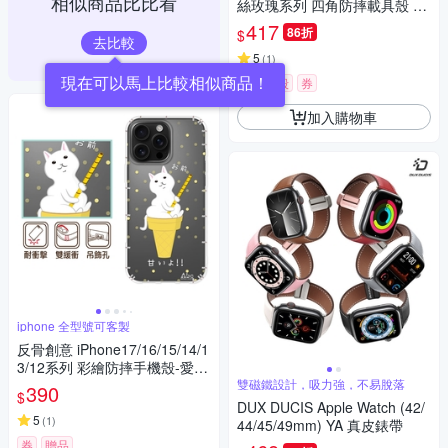
相似商品比比看
絲玫瑰系列 四角防摔載具殼 軟
殼 手機殼
417
86折
$
去比較
5
(
1
)
限時下殺
券
加入購物車
iphone 全型號可客製
反骨創意 iPhone17/16/15/14/1
3/12系列 彩繪防摔手機殼-愛斯
喵Air/16e/ProMax/Plus
雙磁鐵設計，吸力強，不易脫落
390
$
DUX DUCIS Apple Watch (42/
5
(
1
)
44/45/49mm) YA 真皮錶帶
券
贈品