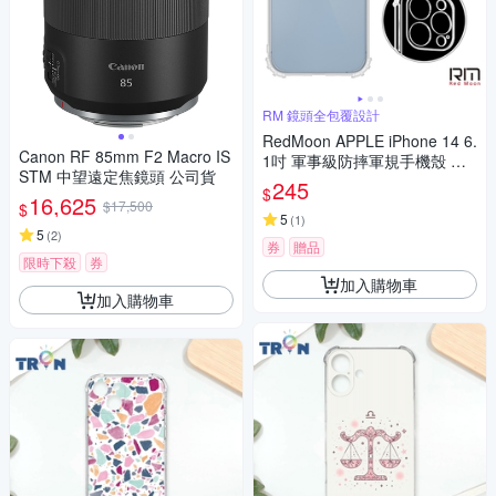
RM 鏡頭全包覆設計
RedMoon APPLE iPhone 14 6.
Canon RF 85mm F2 Macro IS
1吋 軍事級防摔軍規手機殼 鏡
STM 中望遠定焦鏡頭 公司貨
頭增高全包覆
245
$
16,625
$17,500
$
5
(
1
)
5
(
2
)
券
贈品
限時下殺
券
加入購物車
加入購物車