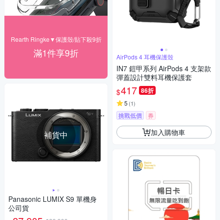
Rearth Ringke▼保護殼/貼下殺9折
滿1件享9折
AirPods 4 耳機保護殼
IN7 鎧甲系列 AirPods 4 支架款
彈蓋設計雙料耳機保護套
417
86折
$
5
(
1
)
挑戰低價
券
加入購物車
補貨中
Panasonic LUMIX S9 單機身
公司貨