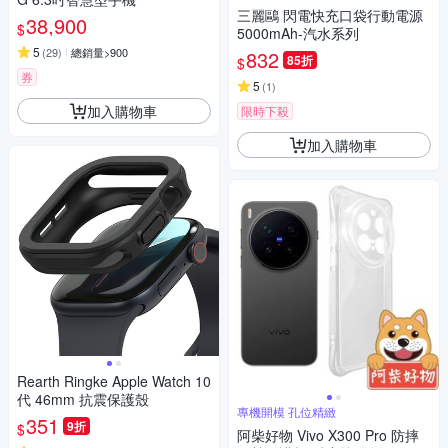
三麗鷗 閃電快充口袋行動電源
38,900
$
5000mAh-汽水系列
5
(
29
)
總銷量>900
832
85折
$
券
5
(
1
)
加入購物車
限時下殺
加入購物車
Rearth Ringke Apple Watch 10
代 46mm 抗震保護殼
專機開模 孔位精緻
351
9折
$
阿柴好物 Vivo X300 Pro 防摔