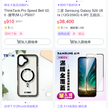
聯名卡最高回饋6%
▼限時下殺85折▼
ThinkTank-Pro Speed Belt V2.
三星 Samsung Galaxy S26 Ult
0 -腰帶(M-L)-PS007
ra (12G/256G) 6.9吋 五鏡頭智
慧手機
910
38,400
$957
$
$
5
5
(
1
)
(
14
)
總銷量>100
限時下殺
券
挑戰低價
券
贈品
加入購物車
加入購物車
請掃下方QRcode登錄載具
三星 A14保護貼 鋼化膜