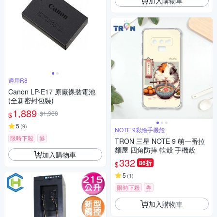
加入購物車
適用R8
Canon LP-E17 原廠裸裝電池
(全新密封包裝)
1,889
$1,988
$
5
(
9
)
NOTE 9彩繪手機殼
限時下殺
券
TRON 三星 NOTE 9 萌一番拉
麵屋 四角防摔 軟殼 手機殼
加入購物車
332
86折
$
5
(
1
)
限時下殺
券
加入購物車