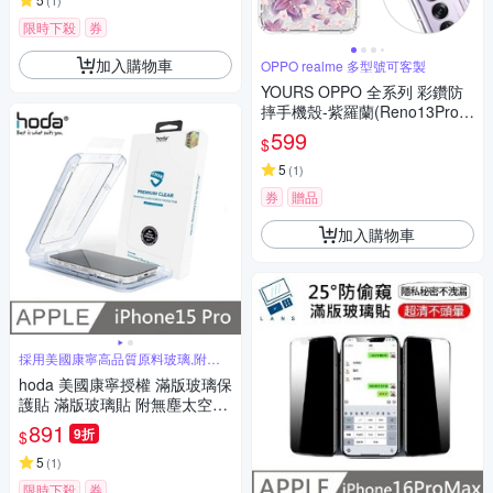
(
1
)
限時下殺
券
加入購物車
OPPO realme 多型號可客製
YOURS OPPO 全系列 彩鑽防
摔手機殼-紫羅蘭(Reno13Pro/R
eno12Pro/12F/11F/Reno8T/8
599
$
Z/7Z/4Z)
5
(
1
)
券
贈品
加入購物車
採用美國康寧高品質原料玻璃,附貼
膜神器
hoda 美國康寧授權 滿版玻璃保
護貼 滿版玻璃貼 附無塵太空艙
貼膜神器 適用 iPhone 15 Pro
891
9折
$
5
(
1
)
限時下殺
券