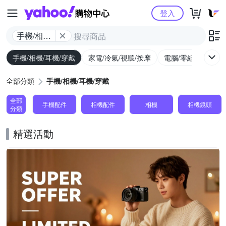
Yahoo購物中心
登入
手機/相機/
耳機/穿戴
手機/相機/耳機/穿戴
家電/冷氣/視聽/按摩
電腦/零組件/週邊/
全部分類
手機/相機/耳機/穿戴
全部
手機配件
相機配件
相機
相機鏡頭
分類
精選活動