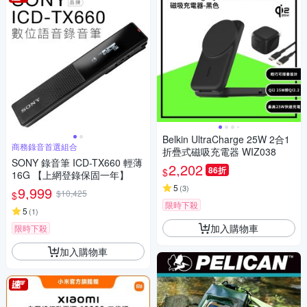
Belkin UltraCharge 25W 2合1
商務錄音首選組合
折疊式磁吸充電器 WIZ038
SONY 錄音筆 ICD-TX660 輕薄
2,202
86折
$
16G 【上網登錄保固一年】
5
(
3
)
9,999
$10,425
$
限時下殺
5
(
1
)
加入購物車
限時下殺
加入購物車