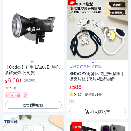
補貨中
【Godox】神牛 LA200BI 雙色
立體公仔吊飾 超可愛
溫聚光燈 公司貨
SNOOPY史努比 造型矽膠環手
6,061
機夾片組 (夾片+造型掛飾)
$6,380
$
588
$
5
(
1
)
5
(
26
)
總銷量>100
限時下殺
券
券
貨到通知我
加入購物車