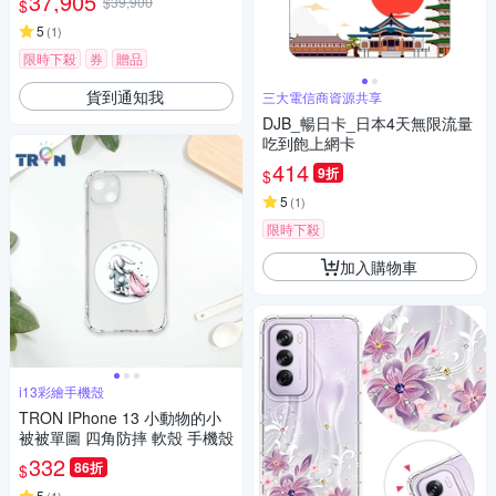
37,905
$39,900
$
5
(
1
)
限時下殺
券
贈品
貨到通知我
三大電信商資源共享
DJB_暢日卡_日本4天無限流量
吃到飽上網卡
414
9折
$
5
(
1
)
限時下殺
加入購物車
i13彩繪手機殼
TRON IPhone 13 小動物的小
被被單圖 四角防摔 軟殼 手機殼
332
86折
$
5