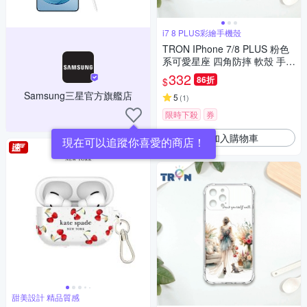
i7 8 PLUS彩繪手機殼
TRON IPhone 7/8 PLUS 粉色
系可愛星座 四角防摔 軟殼 手機
殼
332
86折
$
Samsung三星官方旗艦店
5
(
1
)
限時下殺
券
加入購物車
現在可以追蹤你喜愛的商店！
甜美設計 精品質感