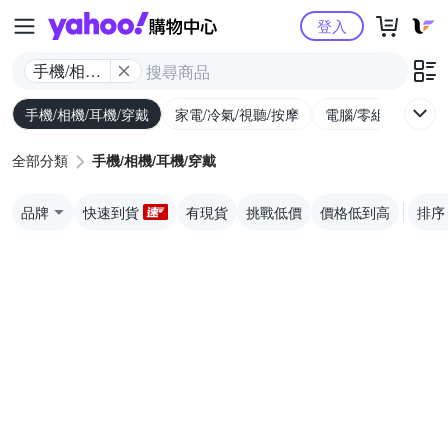
Yahoo購物中心
登入
手機/相機/
耳機/穿戴
手機/相機/耳機/穿戴
家電/冷氣/視聽/按摩
電腦/零組件/週邊/
全部分類
手機/相機/耳機/穿戴
品牌
快速到貨
有現貨
挑戰低價
價格低到高
排序