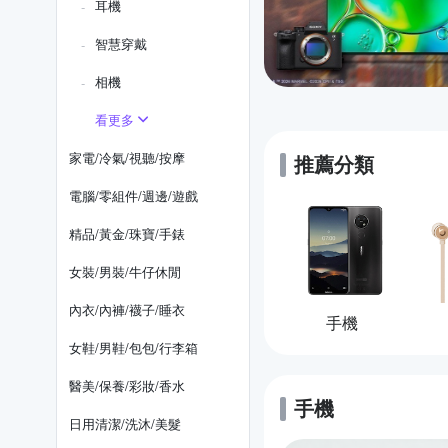
耳機
智慧穿戴
相機
看更多
家電/冷氣/視聽/按摩
推薦分類
電腦/零組件/週邊/遊戲
精品/黃金/珠寶/手錶
女裝/男裝/牛仔休閒
內衣/內褲/襪子/睡衣
手機
女鞋/男鞋/包包/行李箱
醫美/保養/彩妝/香水
手機
的優惠推薦
日用清潔/洗沐/美髮