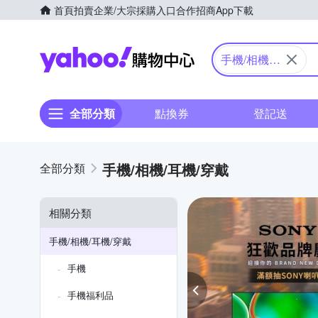
首頁
拍賣
企業/大宗採購入口
合作招商
App下載
Yahoo購物中心
手機/相機/
耳機/穿戴
全部分類
點換券
登記送
手機/相機/耳機/穿戴
相關分類
手機/相機/耳機/穿戴
手機
手機福利品