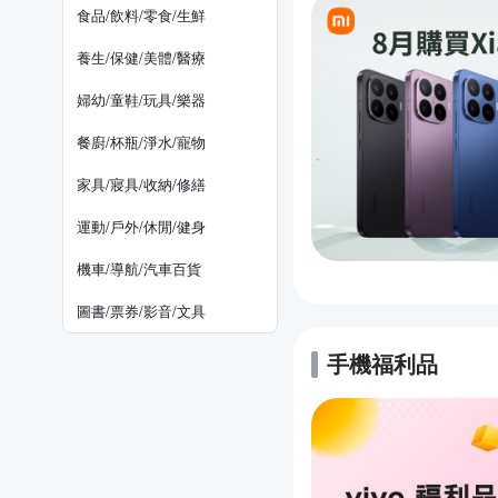
食品/飲料/零食/生鮮
養生/保健/美體/醫療
婦幼/童鞋/玩具/樂器
餐廚/杯瓶/淨水/寵物
家具/寢具/收納/修繕
運動/戶外/休閒/健身
機車/導航/汽車百貨
圖書/票券/影音/文具
手機福利品
的優