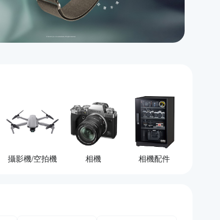
攝影機/空拍機
相機
相機配件