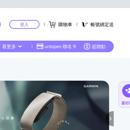
購物車
帳號綁定送
登入
看更多
uniopen 聯名卡
超贈點