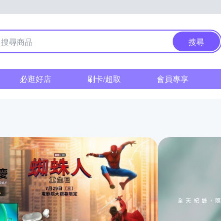
搜尋
必逛好店
刷卡/超取
會員專享