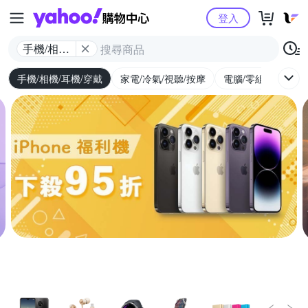
Yahoo購物中心
登入
手機/相機/
耳機/穿戴
手機/相機/耳機/穿戴
家電/冷氣/視聽/按摩
電腦/零組件/週邊/