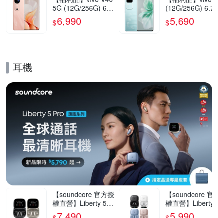
5G (12G/256G) 6.7
(12G/256G) 6.7
8吋智慧型手機(9成
5G智慧型手機(9
6,990
5,690
$
$
新)
新)
耳機
的優惠推薦活動
【soundcore 官方授
【soundcore 
權直營】Liberty 5 P
權直營】Liberty 5
ro Max AI降噪真無
ro AI降噪真無線
7,490
5,990
$
$