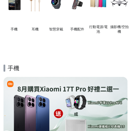
行動電源/電
攝影機/空拍
手機
耳機
智慧穿戴
手機配件
池
機
手機
的優惠推薦活動