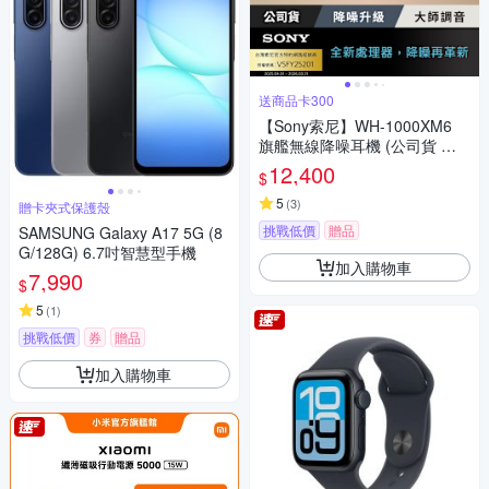
送商品卡300
【Sony索尼】WH-1000XM6
旗艦無線降噪耳機 (公司貨 保
固12+6個月)
12,400
$
5
(
3
)
贈卡夾式保護殼
挑戰低價
贈品
SAMSUNG Galaxy A17 5G (8
G/128G) 6.7吋智慧型手機
加入購物車
7,990
$
5
(
1
)
挑戰低價
券
贈品
加入購物車