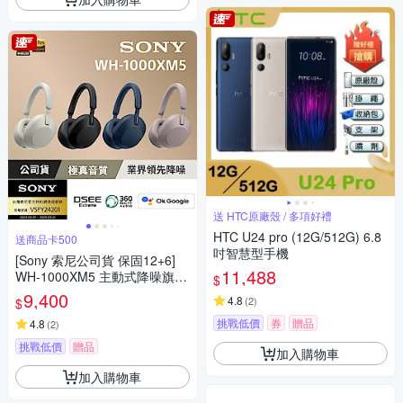
送 HTC原廠殼 / 多項好禮
HTC U24 pro (12G/512G) 6.8
送商品卡500
吋智慧型手機
[Sony 索尼公司貨 保固12+6]
11,488
WH-1000XM5 主動式降噪旗艦
$
藍牙耳機(頂級降噪 /極真音質/
9,400
4.8
(
2
)
$
配戴舒適)
挑戰低價
券
贈品
4.8
(
2
)
挑戰低價
贈品
加入購物車
加入購物車