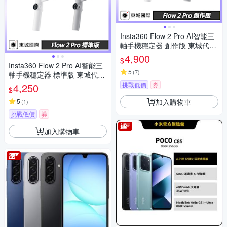
Insta360 Flow 2 Pro AI智能三
軸手機穩定器 創作版 東城代理
公司貨
4,900
$
Insta360 Flow 2 Pro AI智能三
5
(
7
)
軸手機穩定器 標準版 東城代理
公司貨
挑戰低價
券
4,250
$
加入購物車
5
(
1
)
挑戰低價
券
加入購物車