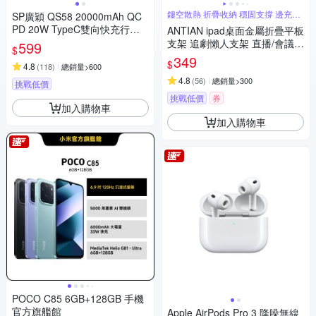
鏤空散熱 折疊收納 穩固支撐 邊充電
SP廣穎 QS58 20000mAh QC
玩
PD 20W TypeC雙向快充行動
ANTIAN ipad桌面金屬折疊平板
電源_具Wh標示
支架 追劇懶人支架 直播/會議
599
$
平板架 手機支架 交換禮物
349
$
4.8
(
118
)
總銷量>600
4.8
(
56
)
總銷量>300
挑戰低價
挑戰低價
券
加入購物車
加入購物車
POCO C85 6GB+128GB 手機
官方旗艦館
Apple AirPods Pro 3 降噪無線