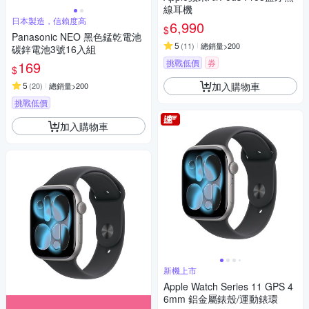
線耳機
日本製造，信賴度高
6,990
$
Panasonic NEO 黑色錳乾電池
5
(
11
)
總銷量>200
碳鋅電池3號16入組
挑戰低價
券
169
$
加入購物車
5
(
20
)
總銷量>200
挑戰低價
加入購物車
新機上市
Apple Watch Series 11 GPS 4
6mm 鋁金屬錶殼/運動錶環