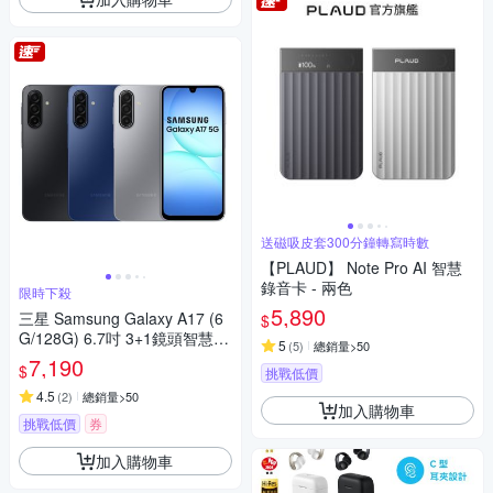
送磁吸皮套300分鐘轉寫時數
【PLAUD】 Note Pro AI 智慧
錄音卡 - 兩色
限時下殺
5,890
三星 Samsung Galaxy A17 (6
$
G/128G) 6.7吋 3+1鏡頭智慧手
5
(
5
)
總銷量>50
機
7,190
$
挑戰低價
4.5
(
2
)
總銷量>50
加入購物車
挑戰低價
券
加入購物車