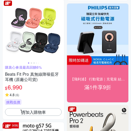
購衷心會員最高回饋6%
Beats Fit Pro 真無線降噪藍牙
耳機 (原廠公司貨)
【飛利浦】 行動電源｜充電座 結帳9折優惠
6,990
滿1件享9折
$
4.8
(
6
)
挑戰低價
加入購物車