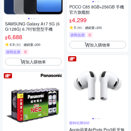
POCO C85 8GB+256GB 手機
官方旗艦館
4,299
$
SAMSUNG Galaxy A17 5G (6
5
(
90
)
總銷量>200
G/128G) 6.7吋智慧型手機
挑戰低價
券
6,688
$
加入購物車
4.9
(
30
)
總銷量>200
挑戰低價
券
加入購物車
限時狂降500
Apple蘋果AirPods Pro3藍牙無