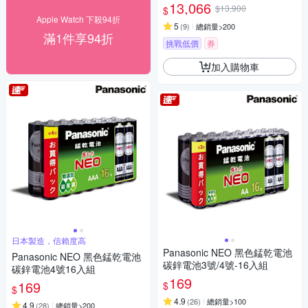
13,066
$13,900
$
Apple Watch 下殺94折
5
(
9
)
總銷量>200
滿1件享94折
挑戰低價
券
加入購物車
日本製造，信賴度高
Panasonic NEO 黑色錳乾電池
Panasonic NEO 黑色錳乾電池
碳鋅電池3號/4號-16入組
碳鋅電池4號16入組
169
169
$
$
4.9
(
26
)
總銷量>100
4.9
(
28
)
總銷量>200