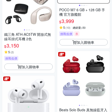
POCO M7 6 GB + 128 GB 手
機 官方旗艦館
3,999
$
5
(
10
)
總銷量>50
挑戰低價
券
鐵三角 ATH-AC5TW 開放式無
線耳掛式耳機 2色
加入購物車
3,150
$
5
(
2
)
挑戰低價
加入購物車
Beats Solo Buds 真無線藍牙入