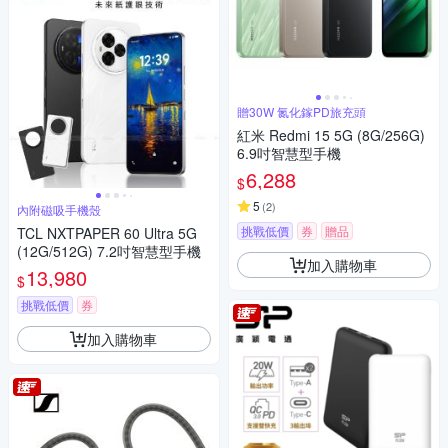
贈30W 氮化鎵PD旅充頭
紅米 Redmi 15 5G (8G/256G)
6.9吋智慧型手機
6,288
$
5
(
2
)
內附磁吸手機殼
挑戰低價
券
贈品
TCL NXTPAPER 60 Ultra 5G
(12G/512G) 7.2吋智慧型手機
加入購物車
13,980
$
挑戰低價
券
加入購物車