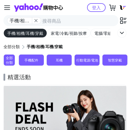
Yahoo購物中心
登入
手機/相機/
耳機/穿戴
手機/相機/耳機/穿戴
家電/冷氣/視聽/按摩
電腦/零組件/週邊/
全部分類
手機/相機/耳機/穿戴
全部
手機配件
耳機
行動電源/電池
智慧穿戴
分類
精選活動