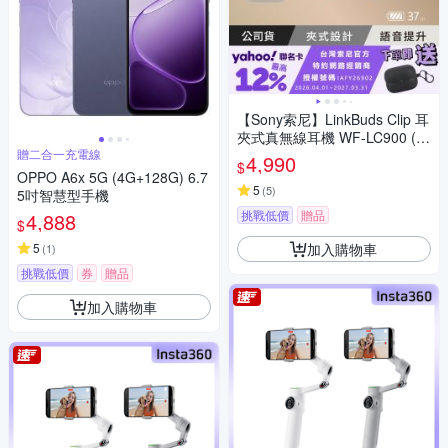
【Sony索尼】LinkBuds Clip 耳
夾式真無線耳機 WF-LC900 (公
贈二合一充電線
司貨 保固12+6個月)
4,990
$
OPPO A6x 5G (4G+128G) 6.7
5
(
5
)
5吋智慧型手機
挑戰低價
贈品
4,888
$
加入購物車
5
(
1
)
挑戰低價
券
贈品
加入購物車