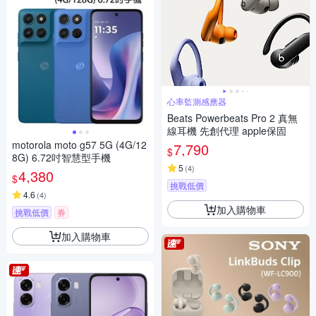
心率監測感應器
Beats Powerbeats Pro 2 真無
線耳機 先創代理 apple保固
motorola moto g57 5G (4G/12
7,790
$
8G) 6.72吋智慧型手機
5
(
4
)
4,380
$
挑戰低價
4.6
(
4
)
加入購物車
挑戰低價
券
加入購物車