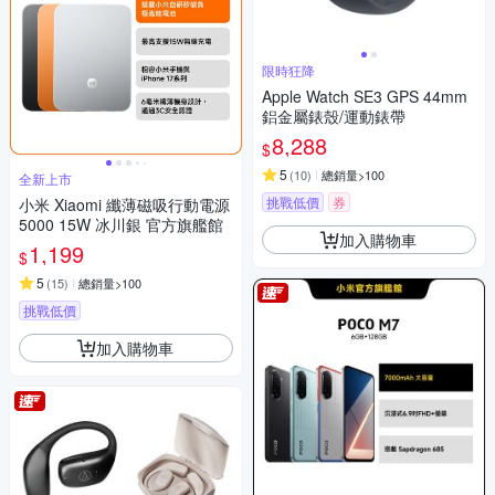
限時狂降
Apple Watch SE3 GPS 44mm
鋁金屬錶殼/運動錶帶
8,288
$
5
(
10
)
總銷量>100
全新上市
挑戰低價
券
小米 Xiaomi 纖薄磁吸行動電源
5000 15W 冰川銀 官方旗艦館
加入購物車
1,199
$
5
(
15
)
總銷量>100
挑戰低價
加入購物車