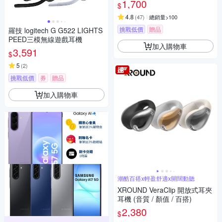
1,700
$
4.8
(
47
)
總銷量>100
挑戰低價
贈品
羅技 logitech G G522 LIGHTS
PEED三模無線遊戲耳機
加入購物車
3,591
$
5
(
2
)
挑戰低價
券
贈品
加入購物車
潮酷百搭x輕盈舒適x開闊動聽
XROUND VeraClip 開放式耳夾
耳機 (音質 / 顏值 / 百搭)
2,380
$