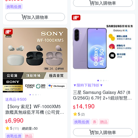
加入購物車
挑戰低價
加入購物車
▼限時下殺78折▼
三星 Samsung Galaxy A57 (8
G/256G) 6.7吋 2+1鏡頭智慧手
送商品卡500
機
14,190
【Sony 索尼】WF-1000XM5
$
旗艦真無線藍牙耳機 (公司貨
5
(
2
)
保固12+6個月)
6,990
$
挑戰低價
券
贈品
5
(
11
)
總銷量>50
加入購物車
挑戰低價
贈品