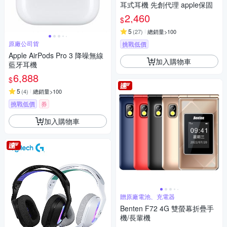
耳式耳機 先創代理 apple保固
2,460
$
5
(
27
)
總銷量>100
原廠公司貨
挑戰低價
Apple AirPods Pro 3 降噪無線
加入購物車
藍牙耳機
6,888
$
5
(
4
)
總銷量>100
挑戰低價
券
加入購物車
贈原廠電池、充電器
Benten F72 4G 雙螢幕折疊手
機/長輩機