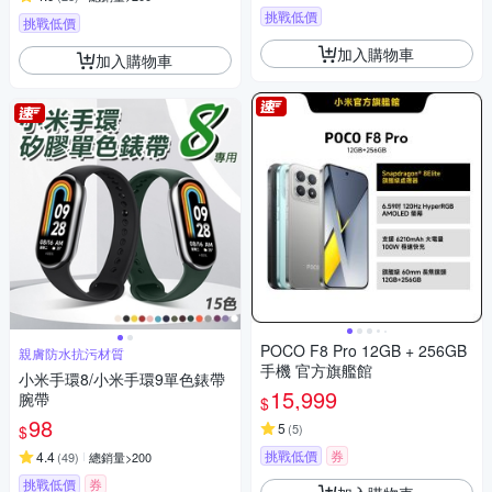
挑戰低價
挑戰低價
加入購物車
加入購物車
POCO F8 Pro 12GB + 256GB
親膚防水抗污材質
手機 官方旗艦館
小米手環8/小米手環9單色錶帶
15,999
腕帶
$
98
5
(
5
)
$
挑戰低價
券
4.4
(
49
)
總銷量>200
挑戰低價
券