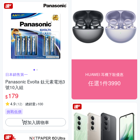
日本銷售第一
HUAWEI 耳機下殺優惠
Panasonic Evolta 鈦元素電池3
任選1件3990
號10入組
179
$
4.9
(
12
)
總銷量>100
挑戰低價
加入購物車