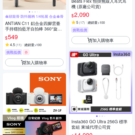
Beats Flex 頸掛無線入耳式耳
機 (原廠公司貨)
2,090
$
傘狀龍骨 防抖握柄 1/4拓展 合金傘骨
5
(
17
)
總銷量>100
ANTIAN C11 鋁合金四腳雲臺
手持穩拍藍牙自拍棒 360°旋轉
挑戰低價
直播攝影四腳架 折疊收納旅行
549
$
自拍棒 185cm
加入購物車
4.5
(
11
)
總銷量>100
挑戰低價
券
加入購物車
Insta360 GO Ultra 256G 標準
套組 東城代理公司貨
14,080