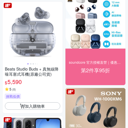
soundcore 官方授權直營｜優惠8折起
Beats Studio Buds + 真無線降
第2件享95折
噪耳塞式耳機(原廠公司貨)
5,590
$
5
(
8
)
挑戰低價
加入購物車