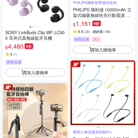
PHILIPS獨家智豐溫控技術
PHILIPS 飛利浦 10000mAh 立
架式磁吸無線快充行動電源 DL
P2716Q
1,161
9折
$
4.9
(
28
)
總銷量>100
SONY LinkBuds Clip WF-LC90
0 耳夾式真無線藍牙耳機
挑戰低價
贈品
4,480
9折
$
加入購物車
5
(
1
)
挑戰低價
加入購物車
購衷心會員最高回饋6%