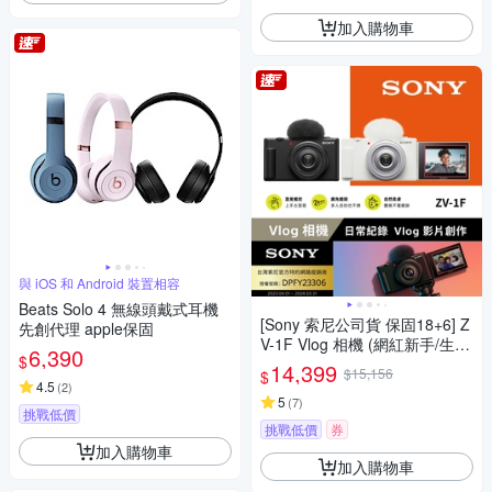
加入購物車
與 iOS 和 Android 裝置相容
Beats Solo 4 無線頭戴式耳機
[Sony 索尼公司貨 保固18+6] Z
先創代理 apple保固
V-1F Vlog 相機 (網紅新手/生活
6,390
$
隨拍)
14,399
$15,156
$
4.5
(
2
)
5
(
7
)
挑戰低價
挑戰低價
券
加入購物車
加入購物車