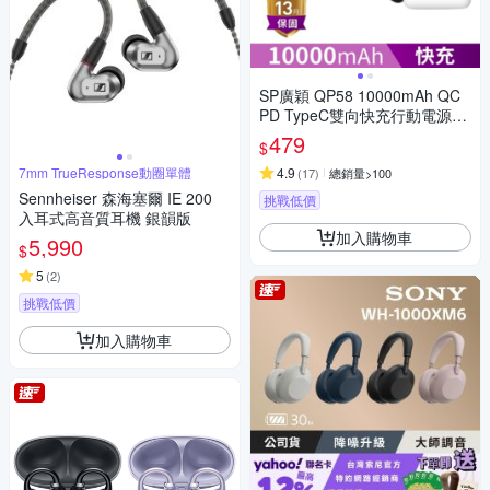
SP廣穎 QP58 10000mAh QC
PD TypeC雙向快充行動電源_
具Wh標示
479
$
7mm TrueResponse動圈單體
4.9
(
17
)
總銷量>100
Sennheiser 森海塞爾 IE 200
挑戰低價
入耳式高音質耳機 銀韻版
加入購物車
5,990
$
5
(
2
)
挑戰低價
加入購物車