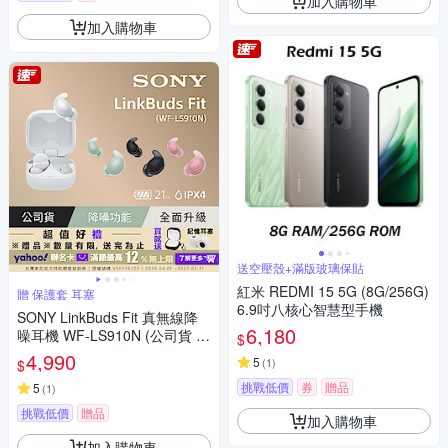
加入購物車
加入購物車
送空壓殼+滿版玻璃保貼
紅米 REDMI 15 5G (8G/256G)
贈 保護套 耳塞
6.9吋八核心智慧型手機
SONY LinkBuds Fit 真無線降
6,180
噪耳機 WF-LS910N (公司貨 保
$
固12+6個月)
4,990
5
(
1
)
$
挑戰低價
券
贈品
5
(
1
)
挑戰低價
贈品
加入購物車
加入購物車