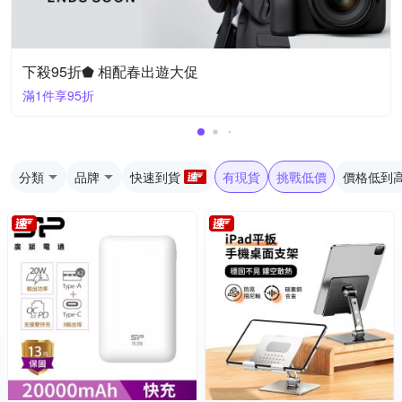
下殺95折⬟ 相配春出遊大促
滿1件享95折
分類
品牌
快速到貨
有現貨
挑戰低價
價格低到