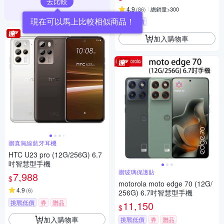
去比較
4.9
(
86
)
總銷量>300
挑戰低價
加入購物車
贈真無線藍牙耳機
HTC U23 pro (12G/256G) 6.7
吋智慧型手機
贈玻璃保護貼
7,988
$
motorola moto edge 70 (12G/
4.9
(
6
)
256G) 6.7吋智慧型手機
挑戰低價
券
贈品
11,150
$
加入購物車
挑戰低價
券
贈品