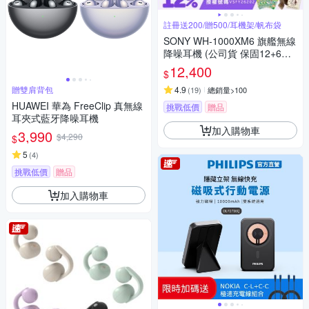
註冊送200/贈500/耳機架/帆布袋
SONY WH-1000XM6 旗艦無線
降噪耳機 (公司貨 保固12+6個
月)
12,400
$
贈雙肩背包
4.9
(
19
)
總銷量>100
HUAWEI 華為 FreeClip 真無線
挑戰低價
贈品
耳夾式藍牙降噪耳機
加入購物車
3,990
$4,290
$
5
(
4
)
挑戰低價
贈品
加入購物車