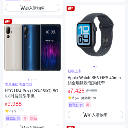
加入購物車
新機上市
Apple Watch SE3 GPS 40mm
鋁金屬錶殼/運動錶帶
贈原廠防震邊框殼
7,426
HTC U24 Pro (12G/256G) 5G
$7,900
$
6.8吋智慧型手機
5
(
4
)
總銷量>50
9,988
$
挑戰低價
券
5
(
7
)
加入購物車
挑戰低價
券
贈品
加入購物車