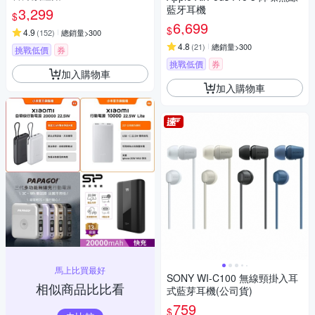
藍牙耳機
3,299
$
6,699
$
4.9
(
152
)
總銷量>300
4.8
(
21
)
總銷量>300
挑戰低價
券
挑戰低價
券
加入購物車
加入購物車
馬上比買最好
SONY WI-C100 無線頸掛入耳
相似商品比比看
式藍芽耳機(公司貨)
759
$