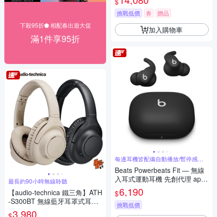
$
挑戰低價
券
贈品
下殺95折⬟ 相配春出遊大促
加入購物車
滿1件享95折
每邊耳機皆配備自動播放/暫停感測
器
Beats Powerbeats Fit — 無線
入耳式運動耳機 先創代理 appl
最長約90小時無線聆聽
e保固
6,190
【audio-technica 鐵三角】ATH
$
-S300BT 無線藍牙耳罩式耳機
挑戰低價
2色 可選
3,980
$