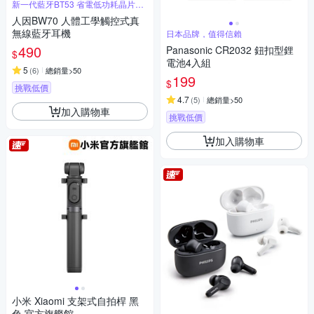
新一代藍牙BT53 省電低功耗晶片設
計
人因BW70 人體工學觸控式真
無線藍牙耳機
日本品牌，值得信賴
490
Panasonic CR2032 鈕扣型鋰
$
電池4入組
5
(
6
)
總銷量>50
199
$
挑戰低價
4.7
(
5
)
總銷量>50
加入購物車
挑戰低價
加入購物車
小米 Xiaomi 支架式自拍桿 黑
色 官方旗艦館