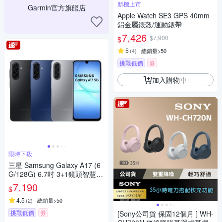
新機上市
Garmin官方旗艦店
Apple Watch SE3 GPS 40mm
鋁金屬錶殼/運動錶帶
7,426
$7,900
$
5
(
4
)
總銷量>50
挑戰低價
券
加入購物車
限時下殺
三星 Samsung Galaxy A17 (6
G/128G) 6.7吋 3+1鏡頭智慧手
機
7,190
$
4.5
(
2
)
總銷量>50
挑戰低價
券
[Sony公司貨 保固12個月 ] WH-