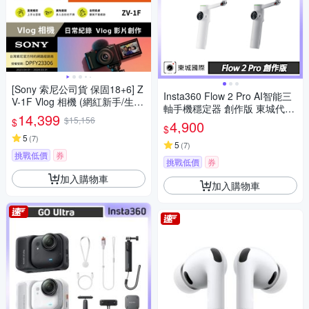
[Sony 索尼公司貨 保固18+6] Z
Insta360 Flow 2 Pro AI智能三
V-1F Vlog 相機 (網紅新手/生活
軸手機穩定器 創作版 東城代理
隨拍)
14,399
$15,156
公司貨
$
4,900
$
5
(
7
)
5
(
7
)
挑戰低價
券
挑戰低價
券
加入購物車
加入購物車