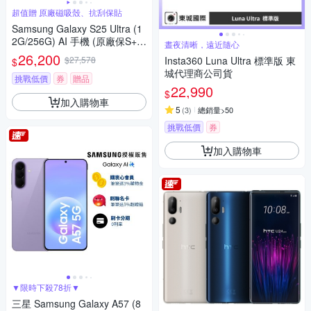
超值贈 原廠磁吸殼、抗刮保貼
Samsung Galaxy S25 Ultra (1
2G/256G) AI 手機 (原廠保S+福
晝夜清晰，遠近隨心
利品)【贈豪禮】
26,200
$27,578
Insta360 Luna Ultra 標準版 東
$
城代理商公司貨
挑戰低價
券
贈品
22,990
$
加入購物車
5
(
3
)
總銷量>50
挑戰低價
券
加入購物車
▼限時下殺78折▼
三星 Samsung Galaxy A57 (8