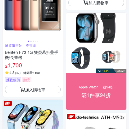
加入購物車
贈原廠電池、充電器
Benten F72 4G 雙螢幕折疊手
機/長輩機
1,700
$
4.8
(
47
)
總銷量>100
挑戰低價
贈品
Apple Watch 下殺94折
加入購物車
滿1件享94折