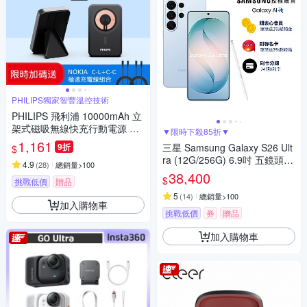
PHILIPS獨家智豐溫控技術
PHILIPS 飛利浦 10000mAh 立
架式磁吸無線快充行動電源 DL
▼限時下殺85折▼
P2716Q
1,161
9折
三星 Samsung Galaxy S26 Ult
$
ra (12G/256G) 6.9吋 五鏡頭智
4.9
(
28
)
總銷量>100
慧手機
38,400
$
挑戰低價
贈品
5
(
14
)
總銷量>100
加入購物車
挑戰低價
券
贈品
加入購物車