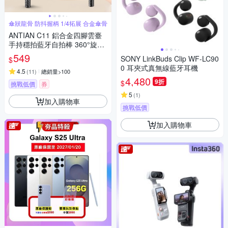
傘狀龍骨 防抖握柄 1/4拓展 合金傘骨
ANTIAN C11 鋁合金四腳雲臺
手持穩拍藍牙自拍棒 360°旋轉
直播攝影四腳架 折疊收納旅行
549
SONY LinkBuds Clip WF-LC90
$
自拍棒 185cm
0 耳夾式真無線藍牙耳機
4.5
(
11
)
總銷量>100
4,480
9折
$
挑戰低價
券
5
(
1
)
加入購物車
挑戰低價
加入購物車