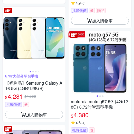
4.9
(
6
)
挑戰低價
券
贈品
加入購物車
67吋大螢幕平價手機
【福利品】Samsung Galaxy A
16 5G (4GB/128GB)
4,281
$4,506
$
motorola moto g57 5G (4G/12
挑戰低價
券
8G) 6.72吋智慧型手機
4,380
加入購物車
$
4.6
(
4
)
挑戰低價
券