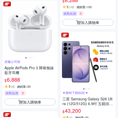
$
5
(
10
)
總銷量>100
挑戰低價
券
加入購物車
原廠公司貨
Apple AirPods Pro 3 降噪無線
藍牙耳機
6,888
$
5
(
4
)
總銷量>50
▼限時下殺84折▼
挑戰低價
券
三星 Samsung Galaxy S26 Ult
加入購物車
ra (12G/512G) 6.9吋 五鏡頭智
慧手機
43,200
$
5
(
4
)
總銷量>50