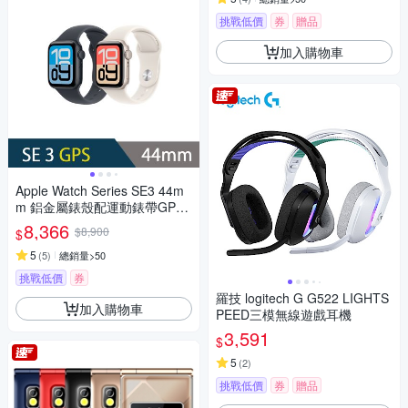
挑戰低價
券
贈品
加入購物車
Apple Watch Series SE3 44m
m 鋁金屬錶殼配運動錶帶GPS
智慧手錶
8,366
$8,900
$
5
(
5
)
總銷量>50
挑戰低價
券
羅技 logitech G G522 LIGHTS
加入購物車
PEED三模無線遊戲耳機
3,591
$
5
(
2
)
挑戰低價
券
贈品