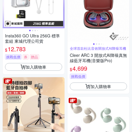
Insta360 GO Ultra 256G 標準
套組 東城代理公司貨
12,783
全球首款杜比音效開放式AI降噪耳機
$
Cleer ARC 3 開放式AI降噪真無
挑戰低價
券
贈品
線藍牙耳機(音樂版Pro)
加入購物車
4,699
$
挑戰低價
加入購物車