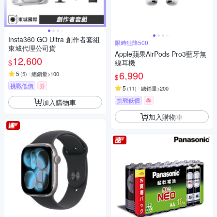
Insta360 GO Ultra 創作者套組
限時狂降500
東城代理公司貨
Apple蘋果AirPods Pro3藍牙無
12,600
$
線耳機
6,990
5
(
5
)
總銷量>100
$
挑戰低價
券
5
(
11
)
總銷量>200
挑戰低價
券
加入購物車
加入購物車