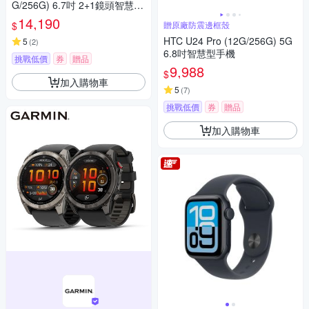
G/256G) 6.7吋 2+1鏡頭智慧手
機
14,190
$
贈原廠防震邊框殼
HTC U24 Pro (12G/256G) 5G
5
(
2
)
6.8吋智慧型手機
挑戰低價
券
贈品
9,988
$
加入購物車
5
(
7
)
挑戰低價
券
贈品
加入購物車