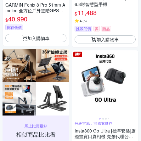
6.8吋智慧型手機
GARMIN Fenix 8 Pro 51mm A
moled 全方位戶外進階GPS智
11,488
$
慧腕錶
40,990
$
4
(
5
)
挑戰低價
挑戰低價
券
贈品
加入購物車
加入購物車
升級電池，可擴充儲存
馬上比買最好
Insta360 Go Ultra [標準套裝]旗
相似商品比比看
艦畫質口袋相機 先創代理公司