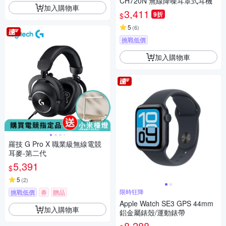
CH720N 無線降噪耳罩式耳機
加入購物車
3,411
9折
$
5
(
6
)
挑戰低價
加入購物車
羅技 G Pro X 職業級無線電競
耳麥-第二代
5,391
$
5
(
2
)
限時狂降
挑戰低價
券
贈品
Apple Watch SE3 GPS 44mm
加入購物車
鋁金屬錶殼/運動錶帶
8,288