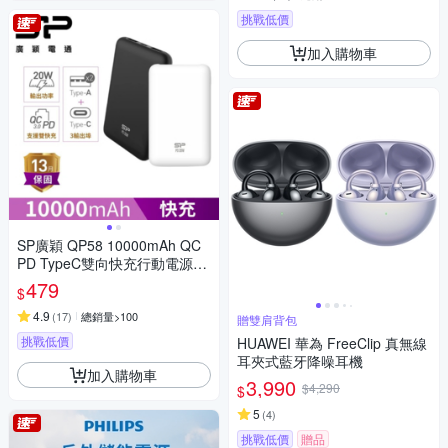
挑戰低價
加入購物車
SP廣穎 QP58 10000mAh QC
PD TypeC雙向快充行動電源_
具Wh標示
479
$
4.9
(
17
)
總銷量>100
贈雙肩背包
挑戰低價
HUAWEI 華為 FreeClip 真無線
耳夾式藍牙降噪耳機
加入購物車
3,990
$4,290
$
5
(
4
)
挑戰低價
贈品