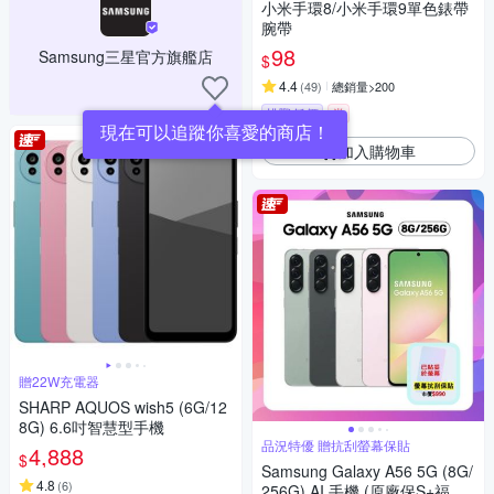
小米手環8/小米手環9單色錶帶
腕帶
98
Samsung三星官方旗艦店
$
4.4
(
49
)
總銷量>200
挑戰低價
券
現在可以追蹤你喜愛的商店！
加入購物車
贈22W充電器
SHARP AQUOS wish5 (6G/12
8G) 6.6吋智慧型手機
品況特優 贈抗刮螢幕保貼
4,888
$
Samsung Galaxy A56 5G (8G/
4.8
(
6
)
256G) AI 手機 (原廠保S+福利