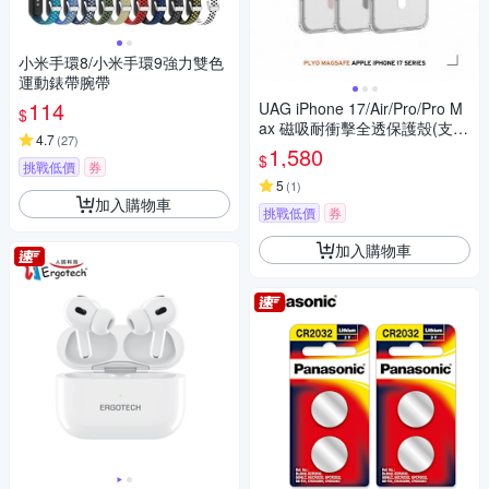
小米手環8/小米手環9強力雙色
運動錶帶腕帶
114
UAG iPhone 17/Air/Pro/Pro M
$
ax 磁吸耐衝擊全透保護殼(支援
4.7
(
27
)
MagSafe 手機殼)
1,580
$
挑戰低價
券
5
(
1
)
加入購物車
挑戰低價
券
加入購物車