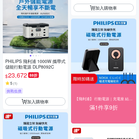
加入購物車
PHILIPS 飛利浦 1000W 攜帶式
儲能行動電源 DLP8092C
23,672
88折
$
5
(
1
)
挑戰低價
【飛利浦】 行動電源｜充電座 結帳9折優惠
加入購物車
滿1件享9折