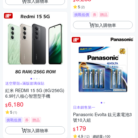
加入購物車
5
(
2
)
挑戰低價
券
贈品
加入購物車
送空壓殼+滿版玻璃保貼
紅米 REDMI 15 5G (8G/256G)
6.9吋八核心智慧型手機
6,180
$
日本銷售第一
5
(
1
)
Panasonic Evolta 鈦元素電池3
號10入組
挑戰低價
券
贈品
179
$
加入購物車
4.9
(
12
)
總銷量>100