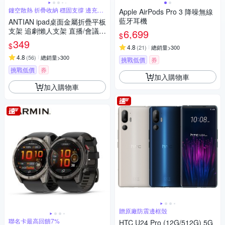
鏤空散熱 折疊收納 穩固支撐 邊充電
Apple AirPods Pro 3 降噪無線
玩
藍牙耳機
ANTIAN ipad桌面金屬折疊平板
支架 追劇懶人支架 直播/會議
6,699
$
平板架 手機支架 交換禮物
349
$
4.8
(
21
)
總銷量>300
4.8
(
56
)
總銷量>300
挑戰低價
券
挑戰低價
券
加入購物車
加入購物車
贈原廠防震邊框殼
聯名卡最高回饋7%
HTC U24 Pro (12G/512G) 5G