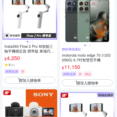
Insta360 Flow 2 Pro AI智能三
贈玻璃保護貼
軸手機穩定器 標準版 東城代理
motorola moto edge 70 (12G/
公司貨
4,250
$
256G) 6.7吋智慧型手機
5
(
1
)
11,150
$
挑戰低價
券
挑戰低價
券
贈品
加入購物車
加入購物車