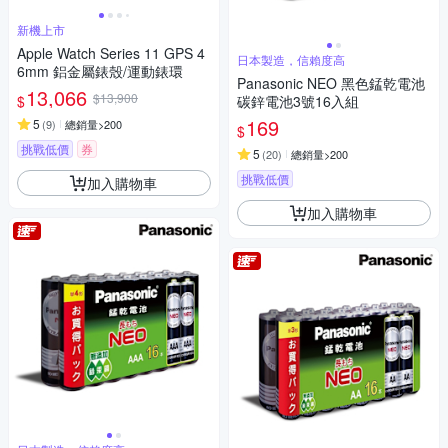
新機上市
Apple Watch Series 11 GPS 4
日本製造，信賴度高
6mm 鋁金屬錶殼/運動錶環
Panasonic NEO 黑色錳乾電池
13,066
$13,900
$
碳鋅電池3號16入組
169
5
(
9
)
總銷量>200
$
挑戰低價
券
5
(
20
)
總銷量>200
挑戰低價
加入購物車
加入購物車