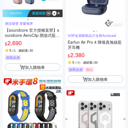
潮流發聲 享樂無界
【soundcore 官方授權直營】s
oundcore AeroClip 開放式藍牙
VGP金賞驍龍晶片全新Auracast
耳夾耳機
2,690
Earfun Air Pro 4 降噪真無線藍
$
牙耳機
5
(
3
)
總銷量>50
2,380
$
挑戰低價
5
(
14
)
總銷量>50
加入購物車
挑戰低價
贈品
加入購物車