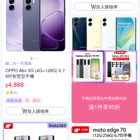
加入購物車
贈二合一充電線
OPPO A6x 5G (4G+128G) 6.7
5吋智慧型手機
4,888
$
5
(
1
)
手機品牌聯合特賣結帳95折
挑戰低價
券
贈品
滿1件享95折
加入購物車