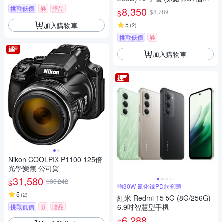
品)+螢幕保貼
挑戰低價
券
贈品
8,350
$8,789
$
加入購物車
5
(
2
)
挑戰低價
券
加入購物車
Nikon COOLPIX P1100 125倍
光學變焦 公司貨
31,580
$33,242
$
贈30W 氮化鎵PD旅充頭
5
(
2
)
紅米 Redmi 15 5G (8G/256G)
6.9吋智慧型手機
挑戰低價
券
贈品
6,288
$