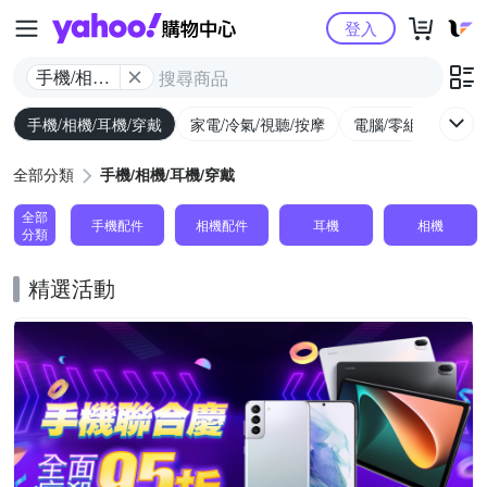
Yahoo購物中心
登入
手機/相機/
耳機/穿戴
手機/相機/耳機/穿戴
家電/冷氣/視聽/按摩
電腦/零組件/週邊/
全部分類
手機/相機/耳機/穿戴
全部
手機配件
相機配件
耳機
相機
分類
精選活動