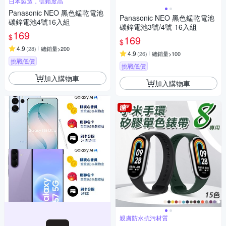
日本製造，信賴度高
Panasonic NEO 黑色錳乾電池
Panasonic NEO 黑色錳乾電池
碳鋅電池4號16入組
碳鋅電池3號/4號-16入組
169
$
169
$
4.9
(
28
)
總銷量>200
4.9
(
26
)
總銷量>100
挑戰低價
挑戰低價
加入購物車
加入購物車
親膚防水抗污材質