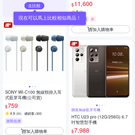
貨
11,600
$
去比較
5
(
1
)
挑戰低價
券
加入購物車
SONY WI-C100 無線頸掛入耳
式藍芽耳機(公司貨)
759
$
贈真無線藍牙耳機
4.9
(
86
)
總銷量>300
HTC U23 pro (12G/256G) 6.7
挑戰低價
吋智慧型手機
7,988
加入購物車
$