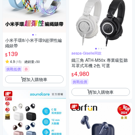
小米手環8/小米手環9超彈性編
織錶帶
139
aespa-Giselle同款
$
鐵三角 ATH-M50x 專業級監聽
4.9
(
15
)
總銷量>50
耳罩式耳機 2色 可選
挑戰低價
券
4,980
$
加入購物車
挑戰低價
加入購物車