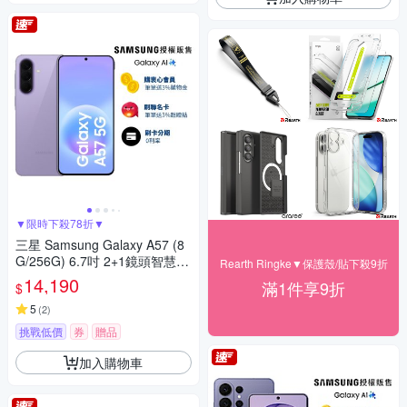
▼限時下殺78折▼
三星 Samsung Galaxy A57 (8
G/256G) 6.7吋 2+1鏡頭智慧手
Rearth Ringke▼保護殼/貼下殺9折
機
14,190
滿1件享9折
$
5
(
2
)
挑戰低價
券
贈品
加入購物車