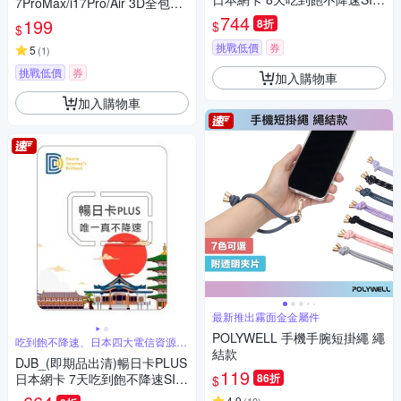
7ProMax/i17Pro/Air 3D全包式
卡
鏡頭保護貼 9H手機鏡頭貼 2入
744
199
8折
$
$
挑戰低價
券
5
(
1
)
挑戰低價
券
加入購物車
加入購物車
最新推出霧面金金屬件
POLYWELL 手機手腕短掛繩 繩
吃到飽不降速、日本四大電信資源共
享
結款
DJB_(即期品出清)暢日卡PLUS
119
日本網卡 7天吃到飽不降速SIM
86折
$
卡
4.9