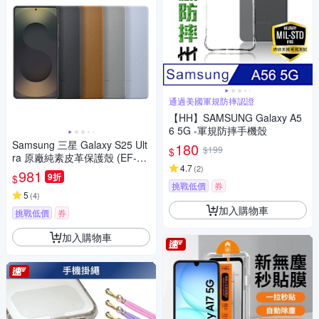
通過美國軍規防摔認證
【HH】SAMSUNG Galaxy A5
6 5G -軍規防摔手機殼
Samsung 三星 Galaxy S25 Ult
180
$199
$
ra 原廠純素皮革保護殼 (EF-VS
4.7
(
2
)
938)
981
9折
$
挑戰低價
券
5
(
4
)
加入購物車
挑戰低價
券
加入購物車