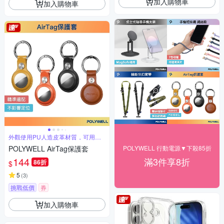
加入購物車
加入購物車
外觀使用PU人造皮革材質，可用水
擦拭
POLYWELL AirTag保護套
POLYWELL 行動電源▼下殺85折
144
滿3件享8折
86折
$
5
(
3
)
挑戰低價
券
加入購物車