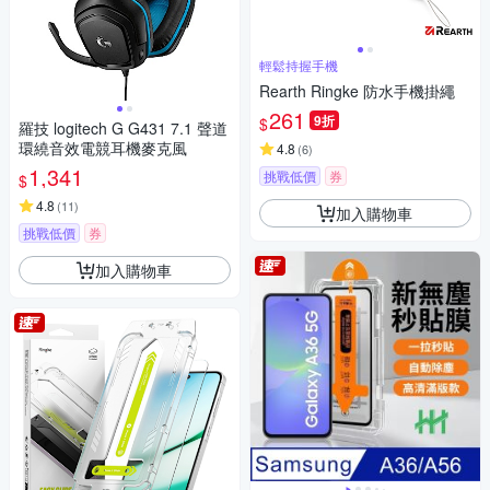
輕鬆持握手機
Rearth Ringke 防水手機掛繩
261
9折
$
羅技 logitech G G431 7.1 聲道
環繞音效電競耳機麥克風
4.8
(
6
)
1,341
挑戰低價
券
$
4.8
(
11
)
加入購物車
挑戰低價
券
加入購物車