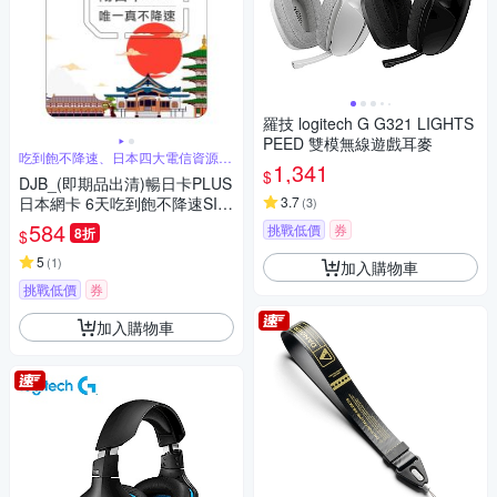
羅技 logitech G G321 LIGHTS
PEED 雙模無線遊戲耳麥
吃到飽不降速、日本四大電信資源共
1,341
享
$
DJB_(即期品出清)暢日卡PLUS
日本網卡 6天吃到飽不降速SIM
3.7
(
3
)
卡
584
挑戰低價
券
8折
$
5
(
1
)
加入購物車
挑戰低價
券
加入購物車