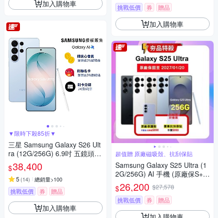
加入購物車
挑戰低價
券
贈品
加入購物車
▼限時下殺85折▼
三星 Samsung Galaxy S26 Ult
ra (12G/256G) 6.9吋 五鏡頭智
超值贈 原廠磁吸殼、抗刮保貼
慧手機
38,400
Samsung Galaxy S25 Ultra (1
$
2G/256G) AI 手機 (原廠保S+福
5
(
14
)
總銷量>100
利品)【贈豪禮】
26,200
$27,578
$
挑戰低價
券
贈品
挑戰低價
券
贈品
加入購物車
加入購物車