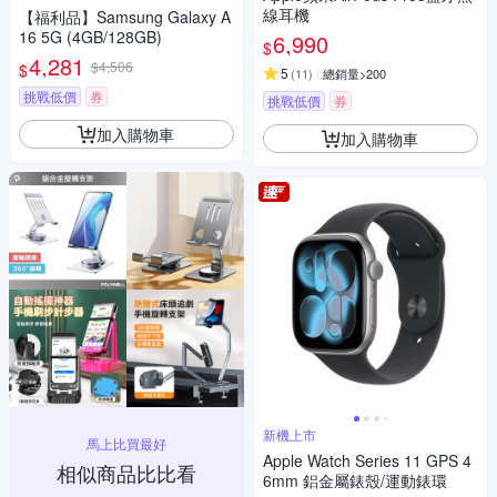
線耳機
【福利品】Samsung Galaxy A
16 5G (4GB/128GB)
6,990
$
4,281
$4,506
$
5
(
11
)
總銷量>200
挑戰低價
券
挑戰低價
券
加入購物車
加入購物車
新機上市
馬上比買最好
Apple Watch Series 11 GPS 4
相似商品比比看
6mm 鋁金屬錶殼/運動錶環