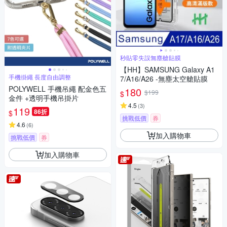
秒貼零失誤無塵艙貼膜
【HH】SAMSUNG Galaxy A1
手機掛繩 長度自由調整
7/A16/A26 -無塵太空艙貼膜
POLYWELL 手機吊繩 配金色五
180
$199
$
金件 +透明手機吊掛片
4.5
(
3
)
119
86折
$
挑戰低價
券
4.6
(
6
)
加入購物車
挑戰低價
券
加入購物車