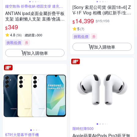
鏤空散熱 折疊收納 穩固支撐 邊充電
[Sony 索尼公司貨 保固18+6] Z
玩
V-1F Vlog 相機 (網紅新手/生活
ANTIAN ipad桌面金屬折疊平板
隨拍)
支架 追劇懶人支架 直播/會議
14,399
$15,156
$
平板架 手機支架 交換禮物
349
$
5
(
7
)
4.8
(
56
)
總銷量>300
挑戰低價
券
挑戰低價
券
加入購物車
加入購物車
限時狂降500
67吋大螢幕平價手機
Apple蘋果AirPods Pro3藍牙無