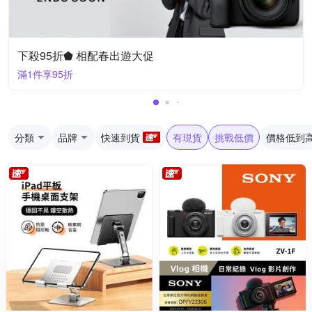
下殺95折⬟ 相配春出遊大促
滿1件享95折
分類
品牌
快速到貨
有現貨
挑戰低價
價格低到