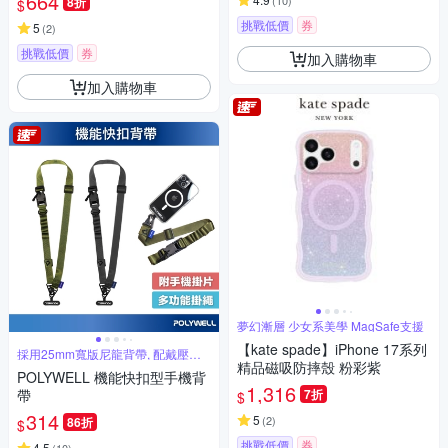
664
(
10
)
8折
$
挑戰低價
券
5
(
2
)
挑戰低價
券
加入購物車
加入購物車
夢幻漸層 少女系美學 MagSafe支援
【kate spade】iPhone 17系列
採用25mm寬版尼龍背帶, 配戴壓力
小
精品磁吸防摔殼 粉彩紫
POLYWELL 機能快扣型手機背
1,316
帶
7折
$
314
5
(
2
)
86折
$
挑戰低價
券
4.5