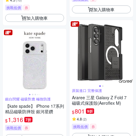
(
10
)
挑戰低價
券
加入購物車
加入購物車
原裝進口 完整保護
Araree 三星 Galaxy Z Fold 7
銀白閃耀 磁吸對應 極致防護
磁吸式保護殼(Aeroflex M)
【kate spade】 iPhone 17系列
801
精品磁吸防摔殼 銀河星鑽
9折
$
1,316
4.8
(
2
)
7折
$
挑戰低價
券
挑戰低價
券