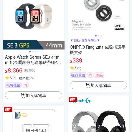
▼領折價券享9折▼
ONPRO Ring 2in1 磁吸指環手
機支架
Apple Watch Series SE3 44m
339
$
m 鋁金屬錶殼配運動錶帶GPS
智慧手錶
5
(
2
)
8,366
$8,900
$
挑戰低價
券
贈品
5
(
5
)
總銷量>50
加入購物車
挑戰低價
券
加入購物車