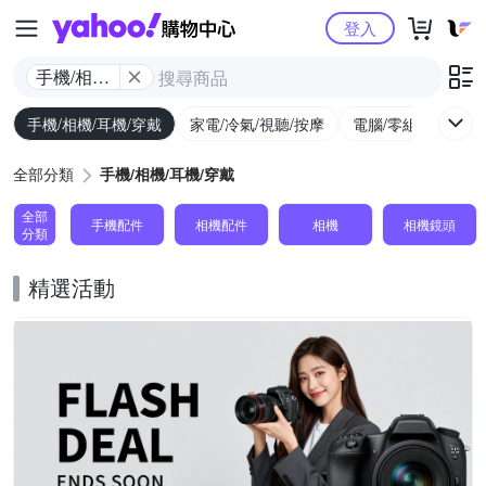
Yahoo購物中心
登入
手機/相機/
耳機/穿戴
手機/相機/耳機/穿戴
家電/冷氣/視聽/按摩
電腦/零組件/週邊/
全部分類
手機/相機/耳機/穿戴
全部
手機配件
相機配件
相機
相機鏡頭
分類
精選活動