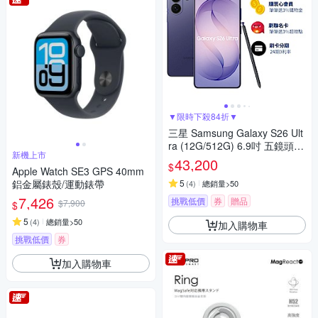
▼限時下殺84折▼
三星 Samsung Galaxy S26 Ult
ra (12G/512G) 6.9吋 五鏡頭智
新機上市
慧手機
43,200
$
Apple Watch SE3 GPS 40mm
鋁金屬錶殼/運動錶帶
5
(
4
)
總銷量>50
7,426
挑戰低價
券
贈品
$7,900
$
5
(
4
)
總銷量>50
加入購物車
挑戰低價
券
加入購物車