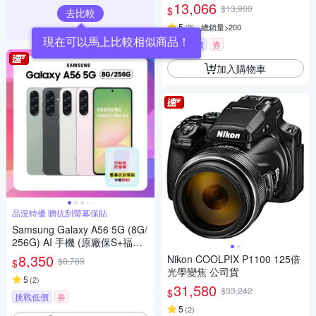
13,066
$13,900
$
去比較
5
(
9
)
總銷量>200
現在可以馬上比較相似商品！
挑戰低價
券
加入購物車
品況特優 贈抗刮螢幕保貼
Samsung Galaxy A56 5G (8G/
256G) AI 手機 (原廠保S+福利
品)+螢幕保貼
8,350
Nikon COOLPIX P1100 125倍
$8,789
$
光學變焦 公司貨
5
(
2
)
31,580
$33,242
$
挑戰低價
券
5
(
2
)