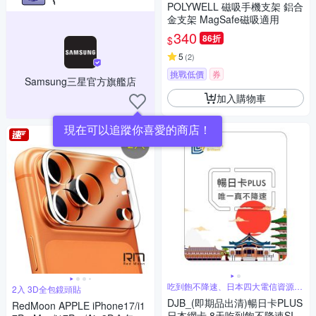
POLYWELL 磁吸手機支架 鋁合
金支架 MagSafe磁吸適用
340
86折
$
5
(
2
)
挑戰低價
券
Samsung三星官方旗艦店
加入購物車
現在可以追蹤你喜愛的商店！
吃到飽不降速、日本四大電信資源共
2入 3D全包鏡頭貼
享
DJB_(即期品出清)暢日卡PLUS
RedMoon APPLE iPhone17/i1
日本網卡 8天吃到飽不降速SIM