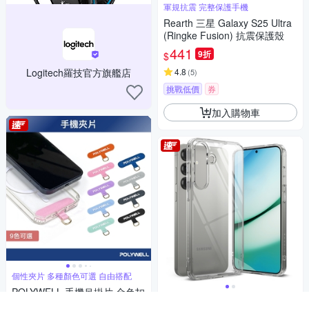
軍規抗震 完整保護手機
Rearth 三星 Galaxy S25 Ultra
(Ringke Fusion) 抗震保護殼
441
9折
$
Logitech羅技官方旗艦店
4.8
(
5
)
挑戰低價
券
加入購物車
個性夾片 多種顏色可選 自由搭配
POLYWELL 手機吊掛片 金色扣
軍規抗震 完整保護手機
環