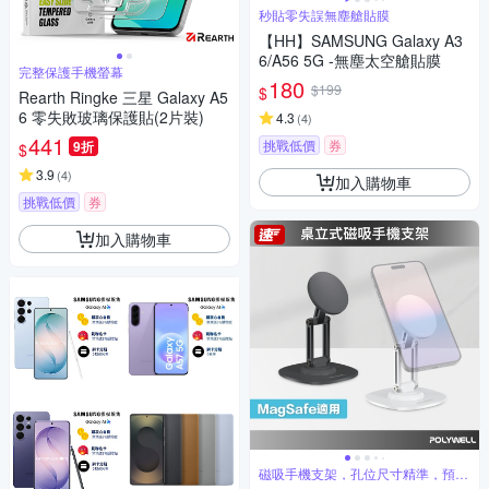
秒貼零失誤無塵艙貼膜
【HH】SAMSUNG Galaxy A3
6/A56 5G -無塵太空艙貼膜
完整保護手機螢幕
180
$199
$
Rearth Ringke 三星 Galaxy A5
6 零失敗玻璃保護貼(2片裝)
4.3
(
4
)
441
挑戰低價
券
9折
$
3.9
(
4
)
加入購物車
挑戰低價
券
加入購物車
磁吸手機支架，孔位尺寸精準，預留
線槽走線