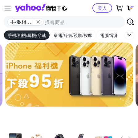
Yahoo購物中心
登入
手機/相機/
耳機/穿戴
手機/相機/耳機/穿戴
家電/冷氣/視聽/按摩
電腦/零組件/週邊/