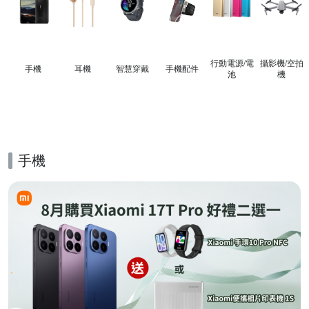
行動電源/電
攝影機/空拍
手機
耳機
智慧穿戴
手機配件
池
機
手機
的優惠推薦活動