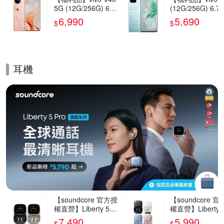
5G (12G/256G) 6.7
(12G/256G) 6.7
8吋智慧型手機(9成
5G智慧型手機(9
6,990
5,690
$
$
新)
新)
耳機
的優惠推薦活動
【soundcore 官方授
【soundcore 
權直營】Liberty 5 P
權直營】Liberty 5
ro Max AI降噪真無
ro AI降噪真無線
7,490
5,990
$
$