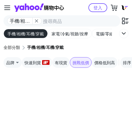
Yahoo購物中心
登入
手機/相機/
耳機/穿戴
手機/相機/耳機/穿戴
家電/冷氣/視聽/按摩
電腦/零組件/週邊/
全部分類
手機/相機/耳機/穿戴
品牌
快速到貨
有現貨
挑戰低價
價格低到高
排序