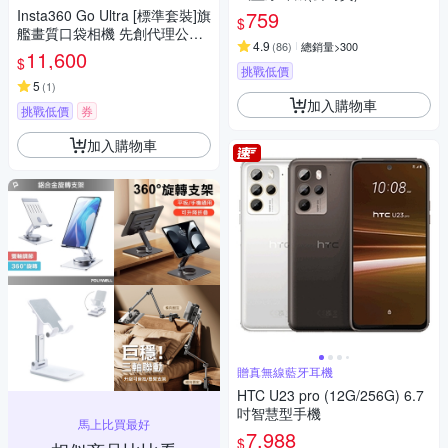
Insta360 Go Ultra [標準套裝]旗
759
$
艦畫質口袋相機 先創代理公司
4.9
(
86
)
總銷量>300
貨
11,600
$
挑戰低價
5
(
1
)
加入購物車
挑戰低價
券
加入購物車
贈真無線藍牙耳機
HTC U23 pro (12G/256G) 6.7
吋智慧型手機
馬上比買最好
7,988
$