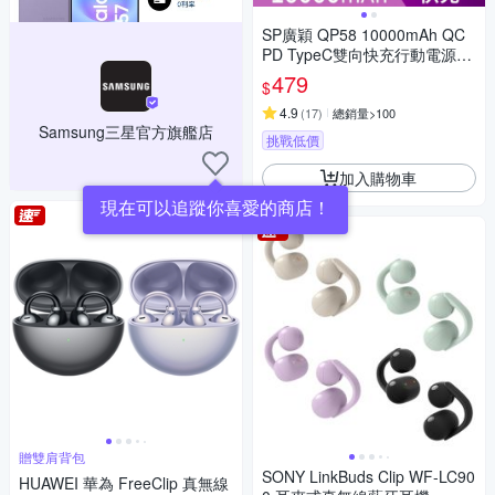
SP廣穎 QP58 10000mAh QC
PD TypeC雙向快充行動電源_
具Wh標示
479
$
4.9
(
17
)
總銷量>100
Samsung三星官方旗艦店
挑戰低價
加入購物車
現在可以追蹤你喜愛的商店！
贈雙肩背包
SONY LinkBuds Clip WF-LC90
HUAWEI 華為 FreeClip 真無線