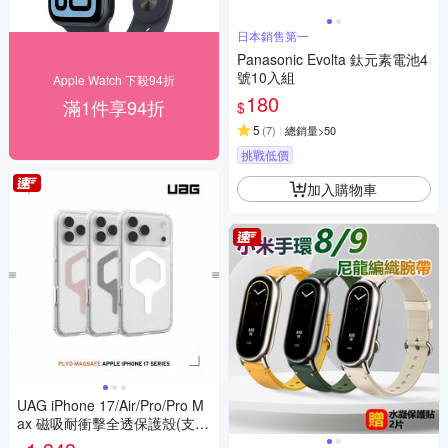
日本銷售第一
Panasonic Evolta 鈦元素電池4
號10入組
Apple Watch 下殺94折
180
滿1件享94折
$
5
(
7
)
總銷量>50
挑戰低價
加入購物車
UAG iPhone 17/Air/Pro/Pro M
ax 磁吸耐衝擊全透保護殼(支援
MagSafe 手機殼)