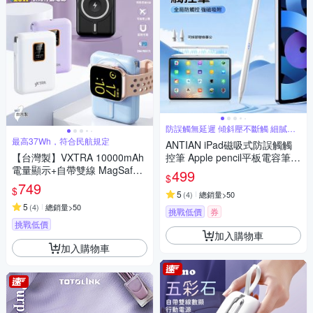
防誤觸無延遲 傾斜壓不斷觸 細膩書
寫小字
最高37Wh，符合民航規定
ANTIAN iPad磁吸式防誤觸觸
【台灣製】VXTRA 10000mAh
控筆 Apple pencil平板電容筆
電量顯示+自帶雙線 MagSafe
觸屏手寫筆 DP01蘋果專用款
499
$
磁吸無線快充 三用快充行動電
749
$
源
5
(
4
)
總銷量>50
5
(
4
)
總銷量>50
挑戰低價
券
挑戰低價
加入購物車
加入購物車