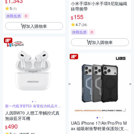
1,343
$
小米手環8/小米手環9尼龍編織
5
錶帶腕帶
(
1
)
155
挑戰低價
券
$
4.7
(
28
)
加入購物車
挑戰低價
券
加入購物車
新一代藍牙BT53 省電低功耗晶片設
計
人因BW70 人體工學觸控式真
無線藍牙耳機
UAG iPhone 17/Air/Pro/Pro M
490
$
ax 磁吸耐衝擊輕量保護殼(支援
MagSafe 手機殼)
5