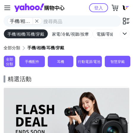
Yahoo購物中心
登入
手機/相機/
耳機/穿戴
手機/相機/耳機/穿戴
家電/冷氣/視聽/按摩
電腦/零組件/週邊/
全部分類
手機/相機/耳機/穿戴
全部
手機配件
耳機
行動電源/電池
智慧穿戴
分類
精選活動