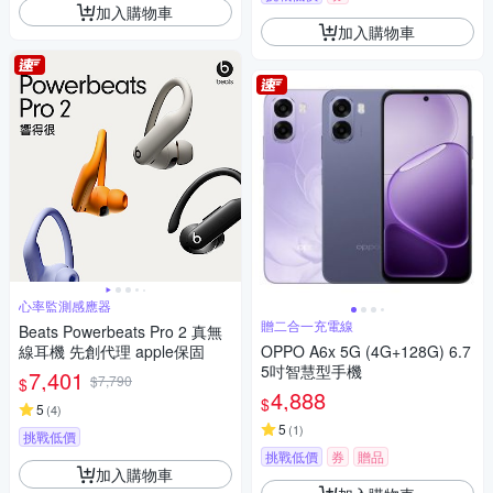
加入購物車
加入購物車
心率監測感應器
贈二合一充電線
Beats Powerbeats Pro 2 真無
線耳機 先創代理 apple保固
OPPO A6x 5G (4G+128G) 6.7
5吋智慧型手機
7,401
$7,790
$
4,888
$
5
(
4
)
5
(
1
)
挑戰低價
挑戰低價
券
贈品
加入購物車