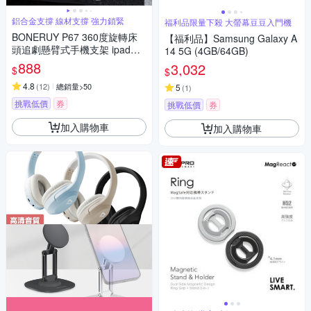
鋁合金支撐 線材支撐 強力鎖緊
福利品限量下殺 大螢幕豆豆入門機
BONERUY P67 360度旋轉床
【福利品】Samsung Galaxy A
頭追劇懸臂式手機支架 ipad鋁
14 5G (4GB/64GB)
合金桌面折疊平板支架 懶人支
888
3,032
$
$
架
4.8
(
12
)
總銷量>50
5
(
1
)
挑戰低價
券
挑戰低價
券
加入購物車
加入購物車