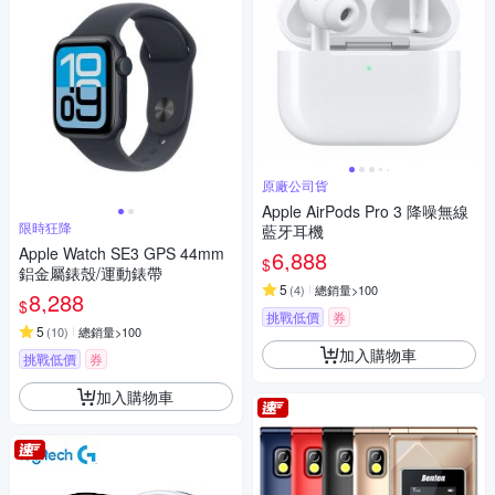
原廠公司貨
Apple AirPods Pro 3 降噪無線
限時狂降
藍牙耳機
Apple Watch SE3 GPS 44mm
6,888
$
鋁金屬錶殼/運動錶帶
5
(
4
)
總銷量>100
8,288
$
挑戰低價
券
5
(
10
)
總銷量>100
加入購物車
挑戰低價
券
加入購物車