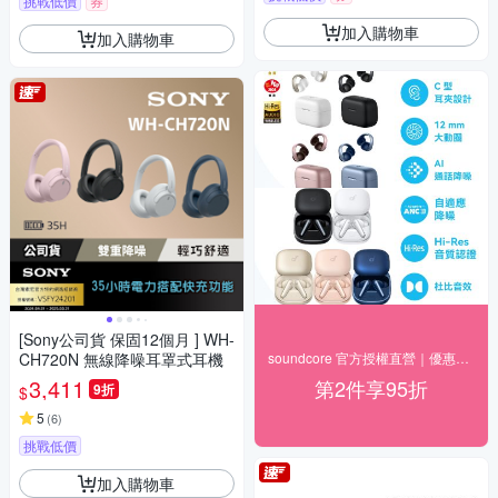
挑戰低價
券
加入購物車
加入購物車
[Sony公司貨 保固12個月 ] WH-
CH720N 無線降噪耳罩式耳機
soundcore 官方授權直營｜優惠8折起
3,411
第2件享95折
9折
$
5
(
6
)
挑戰低價
加入購物車