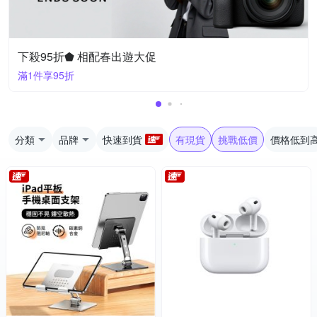
下殺95折⬟ 相配春出遊大促
滿1件享95折
分類
品牌
快速到貨
有現貨
挑戰低價
價格低到