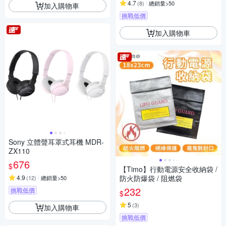
4.7
(
8
)
總銷量>50
加入購物車
挑戰低價
加入購物車
Sony 立體聲耳罩式耳機 MDR-
ZX110
676
$
【Timo】行動電源安全收納袋 /
4.9
防火防爆袋 / 阻燃袋
(
12
)
總銷量>50
232
挑戰低價
$
5
(
3
)
加入購物車
挑戰低價