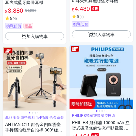
0 耳夾式真無線藍牙耳機
耳夾式藍牙降噪耳機
4,480
3,880
9折
$
$4,290
$
5
(
1
)
5
(
4
)
挑戰低價
挑戰低價
贈品
加入購物車
加入購物車
PHILIPS獨家智豐溫控技術
傘狀龍骨 防抖握柄 1/4拓展 合金傘骨
PHILIPS 飛利浦 10000mAh 立
ANTIAN C11 鋁合金四腳雲臺
架式磁吸無線快充行動電源 DL
手持穩拍藍牙自拍棒 360°旋轉
P2716Q
1,161
直播攝影四腳架 折疊收納旅行