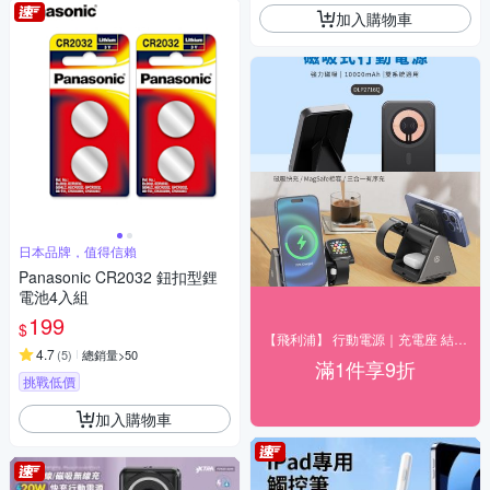
加入購物車
日本品牌，值得信賴
Panasonic CR2032 鈕扣型鋰
電池4入組
199
$
【飛利浦】 行動電源｜充電座 結帳9折優惠
4.7
(
5
)
總銷量>50
滿1件享9折
挑戰低價
加入購物車