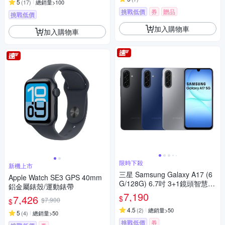
5
(
17
)
總銷量>100
挑戰低價
券
贈品
挑戰低價
加入購物車
加入購物車
限時下殺
新機上市
三星 Samsung Galaxy A17 (6
Apple Watch SE3 GPS 40mm
G/128G) 6.7吋 3+1鏡頭智慧手
鋁金屬錶殼/運動錶帶
機
7,190
7,426
$
$7,900
$
4.5
(
2
)
總銷量>50
5
(
4
)
總銷量>50
挑戰低價
券