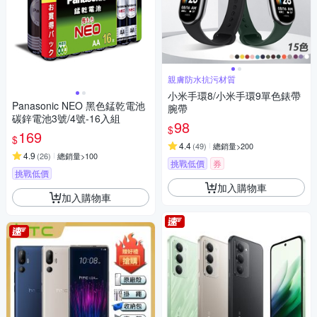
親膚防水抗污材質
小米手環8/小米手環9單色錶帶
Panasonic NEO 黑色錳乾電池
腕帶
碳鋅電池3號/4號-16入組
98
$
169
$
4.4
(
49
)
總銷量>200
4.9
(
26
)
總銷量>100
挑戰低價
券
挑戰低價
加入購物車
加入購物車