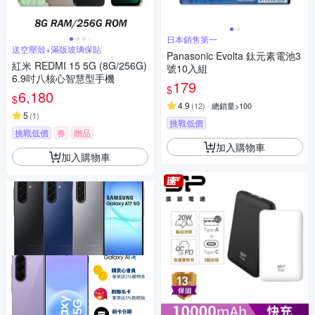
日本銷售第一
送空壓殼+滿版玻璃保貼
Panasonic Evolta 鈦元素電池3
紅米 REDMI 15 5G (8G/256G)
號10入組
6.9吋八核心智慧型手機
179
$
6,180
$
4.9
(
12
)
總銷量>100
5
(
1
)
挑戰低價
挑戰低價
券
贈品
加入購物車
加入購物車