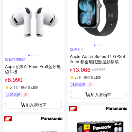
新機上市
Apple Watch Series 11 GPS 4
限時狂降500
6mm 鋁金屬錶殼/運動錶環
Apple蘋果AirPods Pro3藍牙無
13,066
$13,900
$
線耳機
5
(
9
)
總銷量>200
6,990
$
挑戰低價
券
5
(
11
)
總銷量>200
加入購物車
挑戰低價
券
加入購物車