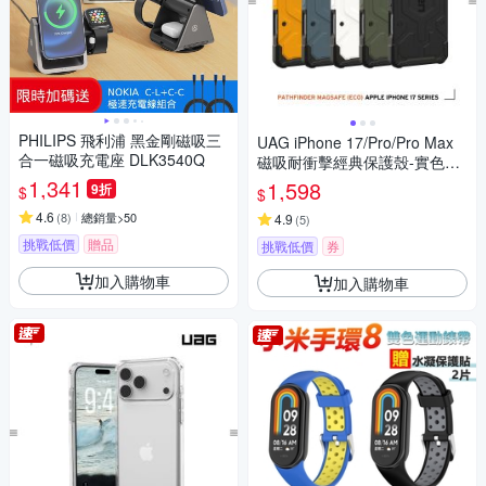
PHILIPS 飛利浦 黑金剛磁吸三
UAG iPhone 17/Pro/Pro Max
合一磁吸充電座 DLK3540Q
磁吸耐衝擊經典保護殼-實色款
(支援MagSafe 手機殼)
1,341
1,598
9折
$
$
4.6
(
8
)
總銷量>50
4.9
(
5
)
挑戰低價
贈品
挑戰低價
券
加入購物車
加入購物車