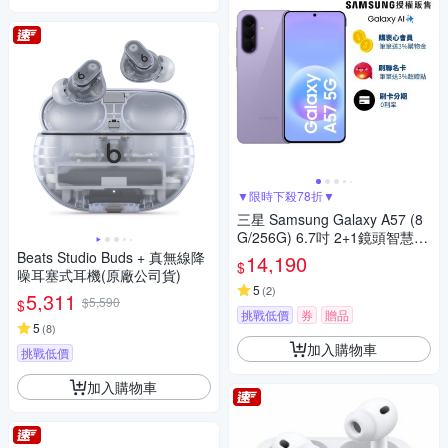
▼限時下殺78折▼
三星 Samsung Galaxy A57 (8
G/256G) 6.7吋 2+1鏡頭智慧手
機
Beats Studio Buds + 真無線降
14,190
$
噪耳塞式耳機(原廠公司貨)
5
(
2
)
5,311
$5,590
$
挑戰低價
券
贈品
5
(
8
)
加入購物車
挑戰低價
加入購物車