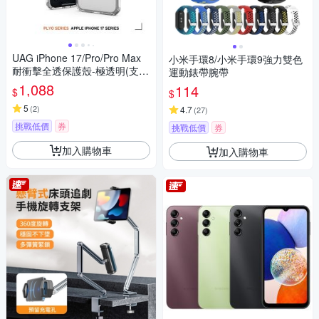
UAG iPhone 17/Pro/Pro Max
小米手環8/小米手環9強力雙色
耐衝擊全透保護殼-極透明(支援
運動錶帶腕帶
無線充電 手機殼)
1,088
114
$
$
5
(
2
)
4.7
(
27
)
挑戰低價
券
挑戰低價
券
加入購物車
加入購物車