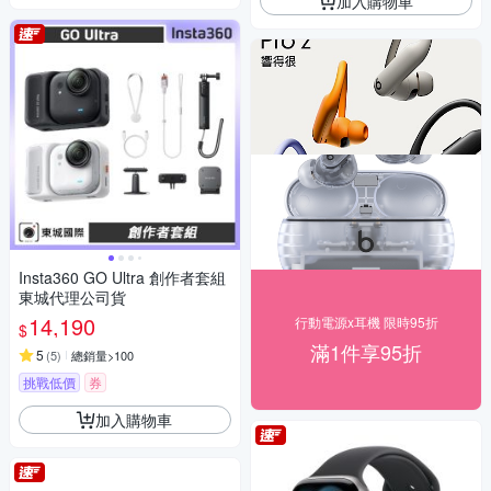
加入購物車
Insta360 GO Ultra 創作者套組
東城代理公司貨
14,190
行動電源x耳機 限時95折
$
滿1件享95折
5
(
5
)
總銷量>100
挑戰低價
券
加入購物車