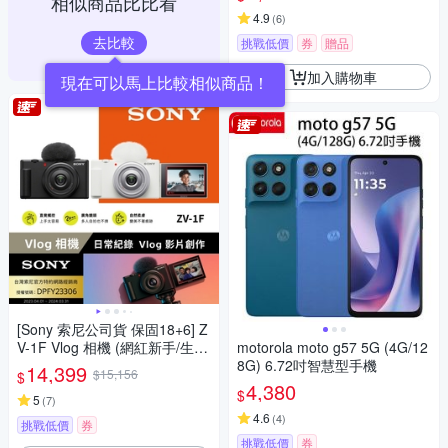
相似商品比比看
4.9
(
6
)
去比較
挑戰低價
券
贈品
加入購物車
[Sony 索尼公司貨 保固18+6] Z
V-1F Vlog 相機 (網紅新手/生活
motorola moto g57 5G (4G/12
隨拍)
8G) 6.72吋智慧型手機
14,399
$15,156
$
4,380
$
5
(
7
)
4.6
(
4
)
挑戰低價
券
挑戰低價
券