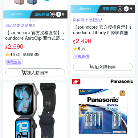
與你同行 聲聲動人
潮流發聲 享樂無界
【soundcore 官方授權直營】s
【soundcore 官方授權直營】s
oundcore Liberty 5 降噪真無線
oundcore AeroClip 開放式藍牙
藍牙耳機
2,490
$
耳夾耳機
2,690
$
5
(
2
)
4.9
(
5
)
總銷量>50
挑戰低價
挑戰低價
加入購物車
加入購物車