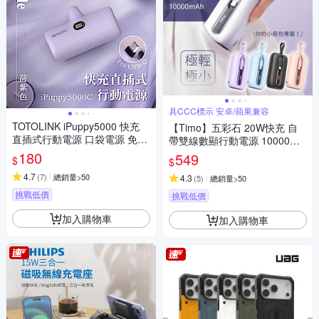
具CCC標示 安卓/蘋果兼容
TOTOLINK iPuppy5000 快充
【Timo】五彩石 20W快充 自
直插式行動電源 口袋電源 免傳
帶雙線數顯行動電源 10000mA
輸線
h
180
549
$
$
4.7
(
7
)
總銷量>50
4.3
(
5
)
總銷量>50
挑戰低價
挑戰低價
加入購物車
加入購物車