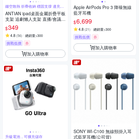
鏤空散熱 折疊收納 穩固支撐 邊充電
Apple AirPods Pro 3 降噪無線
玩
藍牙耳機
ANTIAN ipad桌面金屬折疊平板
支架 追劇懶人支架 直播/會議
6,699
$
平板架 手機支架 交換禮物
349
$
4.8
(
21
)
總銷量>300
4.8
(
56
)
總銷量>300
挑戰低價
券
挑戰低價
券
加入購物車
加入購物車
SONY WI-C100 無線頸掛入耳
升級電池，可擴充儲存
式藍芽耳機(公司貨)