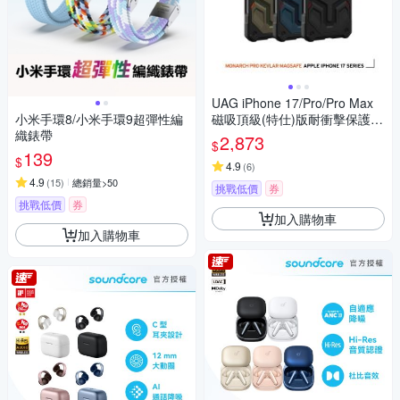
UAG iPhone 17/Pro/Pro Max
小米手環8/小米手環9超彈性編
磁吸頂級(特仕)版耐衝擊保護殼
織錶帶
(支援MagSafe 手機殼)
2,873
$
139
$
4.9
(
6
)
4.9
(
15
)
總銷量>50
挑戰低價
券
挑戰低價
券
加入購物車
加入購物車