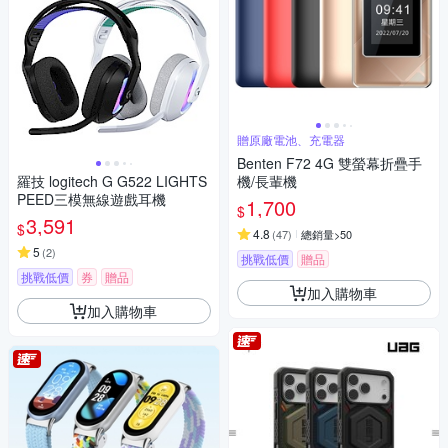
贈原廠電池、充電器
Benten F72 4G 雙螢幕折疊手
羅技 logitech G G522 LIGHTS
機/長輩機
PEED三模無線遊戲耳機
1,700
$
3,591
$
4.8
(
47
)
總銷量>50
5
(
2
)
挑戰低價
贈品
挑戰低價
券
贈品
加入購物車
滿額贈
加入購物車