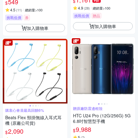
549
9折
$
$
自拍棒 185cm
4.9
(
28
)
總銷量>100
4.5
(
11
)
總銷量>100
挑戰低價
贈品
挑戰低價
券
加入購物車
加入購物車
贈原廠防震邊框殼
購衷心會員最高回饋6%
HTC U24 Pro (12G/256G) 5G
Beats Flex 頸掛無線入耳式耳
6.8吋智慧型手機
機 (原廠公司貨)
9,988
2,090
$
$
5
(
7
)