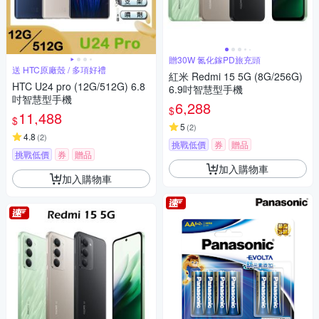
贈30W 氮化鎵PD旅充頭
送 HTC原廠殼 / 多項好禮
紅米 Redmi 15 5G (8G/256G)
HTC U24 pro (12G/512G) 6.8
6.9吋智慧型手機
吋智慧型手機
6,288
$
11,488
$
5
(
2
)
4.8
(
2
)
挑戰低價
券
贈品
挑戰低價
券
贈品
加入購物車
加入購物車