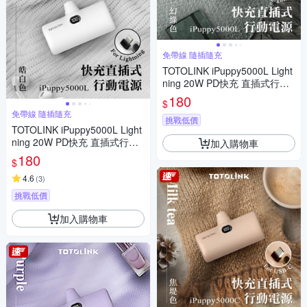
免帶線 隨插隨充
TOTOLINK iPuppy5000L Light
ning 20W PD快充 直插式行動
電源 口袋電源 免傳輸線(蘋果 i
180
$
Phone14 以下專用)-幻綠
免帶線 隨插隨充
挑戰低價
TOTOLINK iPuppy5000L Light
ning 20W PD快充 直插式行動
加入購物車
電源 口袋電源 免傳輸線(蘋果 i
180
$
Phone14 以下專用)-皓白
4.6
(
3
)
挑戰低價
加入購物車