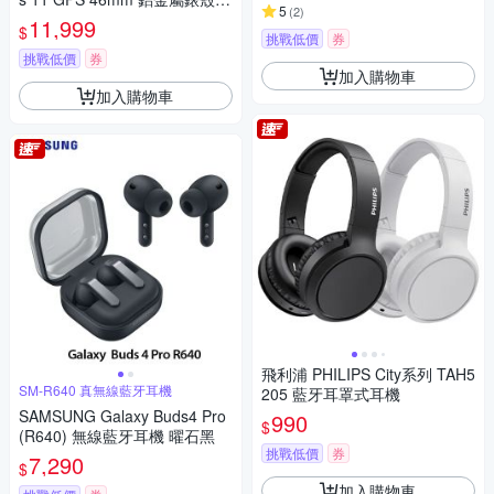
5
(
2
)
運動錶環
11,999
$
挑戰低價
券
挑戰低價
券
加入購物車
加入購物車
飛利浦 PHILIPS City系列 TAH5
SM-R640 真無線藍牙耳機
205 藍牙耳罩式耳機
SAMSUNG Galaxy Buds4 Pro
990
$
(R640) 無線藍牙耳機 曜石黑
挑戰低價
券
7,290
$
加入購物車