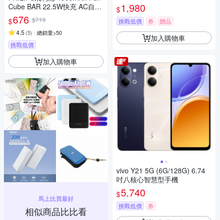
1,980
Cube BAR 22.5W快充 AC自帶
$
線 Type-C線行動電源 DLP520
676
$719
$
挑戰低價
券
贈品
1C 17.88Wh_具Wh標示
4.5
(
5
)
總銷量>50
加入購物車
挑戰低價
加入購物車
vivo Y21 5G (6G/128G) 6.74
吋八核心智慧型手機
5,740
$
馬上比買最好
挑戰低價
券
相似商品比比看