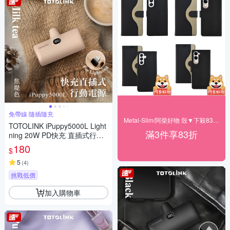
免帶線 隨插隨充
Metal-Slim/阿柴好物 殼▼下殺83折起
TOTOLINK iPuppy5000L Light
滿3件享83折
ning 20W PD快充 直插式行動
電源 口袋電源 免傳輸線(蘋果 i
180
$
Phone14 以下專用)-焦堤 奶茶
色
5
(
4
)
挑戰低價
加入購物車