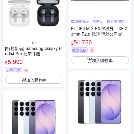
送閃傳卡盒、保護貼、蔡司清潔噴霧
組
FUJIFILM X-E5 單機身 + XF 2
3mm F2.8 鏡頭 恆昶公司貨
54,726
$
[拆封新品] Samsung Galaxy B
挑戰低價
券
uds4 Pro 藍芽耳機
加入購物車
5,990
$
挑戰低價
券
加入購物車