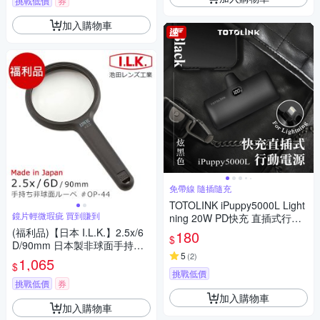
挑戰低價
券
加入購物車
免帶線 隨插隨充
TOTOLINK iPuppy5000L Light
鏡片輕微瑕疵 買到賺到
ning 20W PD快充 直插式行動
電源 口袋電源 免傳輸線(蘋果 i
(福利品)【日本 I.L.K.】2.5x/6
180
$
Phone14 以下專用)-炫黑
D/90mm 日本製非球面手持型
5
(
2
)
放大鏡 OP-44
1,065
$
挑戰低價
挑戰低價
券
加入購物車
加入購物車