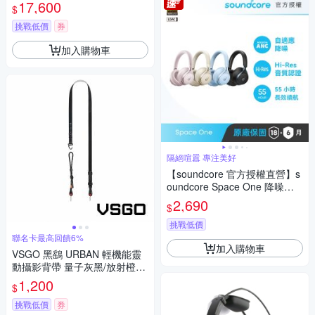
17,600
$
挑戰低價
券
加入購物車
隔絕喧囂 專注美好
【soundcore 官方授權直營】s
oundcore Space One 降噪藍
牙耳罩式耳機
2,690
$
挑戰低價
聯名卡最高回饋6%
加入購物車
VSGO 黑鷂 URBAN 輕機能靈
動攝影背帶 量子灰黑/放射橙綠
公司貨
1,200
$
挑戰低價
券