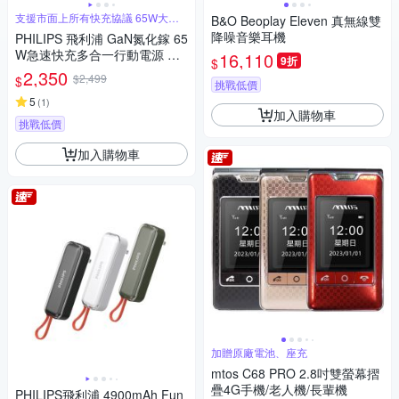
支援市面上所有快充協議 65W大功
B&O Beoplay Eleven 真無線雙
率輸出
降噪音樂耳機
PHILIPS 飛利浦 GaN氮化鎵 65
W急速快充多合一行動電源 DL
16,110
9折
$
P6350C (具Wh標示_53.65Wh)
2,350
$2,499
$
挑戰低價
5
(
1
)
加入購物車
挑戰低價
加入購物車
加贈原廠電池、座充
mtos C68 PRO 2.8吋雙螢幕摺
疊4G手機/老人機/長輩機
PHILIPS飛利浦 4900mAh Fun