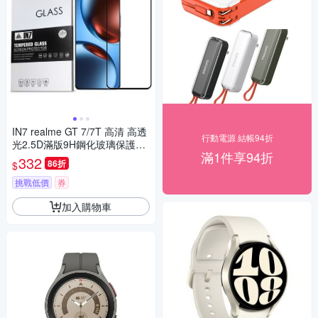
IN7 realme GT 7/7T 高清 高透
行動電源 結帳94折
光2.5D滿版9H鋼化玻璃保護貼-
滿1件享94折
黑色
332
86折
$
挑戰低價
券
加入購物車