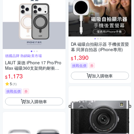
DA 磁吸自拍顯示器 手機後置螢
幕 同屏自拍器 (iPhone專用)
德國品牌 熱銷歐美市場
1,390
$
LAUT 萊德 iPhone 17 Pro/Pro
挑戰低價
券
Max 磁吸360支架簡約耐衝擊
保護殼 (支援MagSafe 手機殼)
1,173
加入購物車
$
5
(
1
)
挑戰低價
券
加入購物車