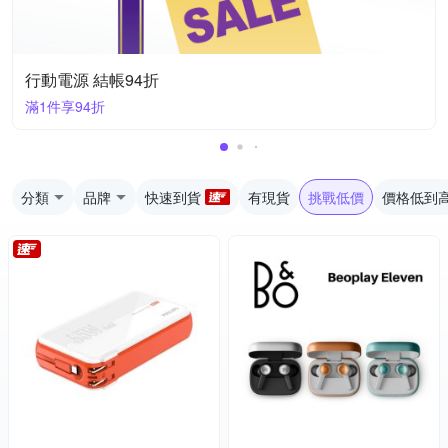
行動電源 結帳94折
滿1件享94折
分類
品牌
快速到貨
有現貨
挑戰低價
價格低到