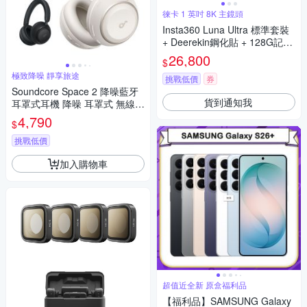
徠卡 1 英吋 8K 主鏡頭
Insta360 Luna Ultra 標準套裝
+ Deerekin鋼化貼 + 128G記憶
卡 + EYLIN EY-15清潔組 + Su
26,800
$
nLight ZY-2614相機包 (公司
極致降噪 靜享旅途
貨)
挑戰低價
券
Soundcore Space 2 降噪藍牙
貨到通知我
耳罩式耳機 降噪 耳罩式 無線耳
機 藍牙耳機 降噪耳機 耳機
4,790
$
挑戰低價
加入購物車
超值近全新 原盒福利品
【福利品】SAMSUNG Galaxy