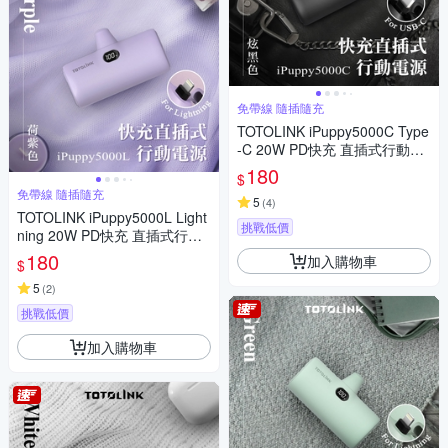
免帶線 隨插隨充
TOTOLINK iPuppy5000C Type
-C 20W PD快充 直插式行動電
源 口袋電源 免傳輸線(安卓&蘋
180
$
果 iPhone15 以上專用)-炫黑
免帶線 隨插隨充
5
(
4
)
TOTOLINK iPuppy5000L Light
挑戰低價
ning 20W PD快充 直插式行動
電源 口袋電源 免傳輸線(蘋果 i
180
加入購物車
$
Phone14 以下專用)-荷紫
5
(
2
)
挑戰低價
加入購物車