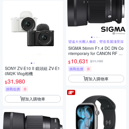
望遠大光圈人像鏡，營造美麗淺景深
SIGMA 56mm F1.4 DC DN Co
ntemporary for CANON RF 接
環 (公司貨) 望遠大光圈定焦鏡
10,631
$11,190
$
人像鏡 APS-C 無反微單眼專用
SONY ZV-E10 II 鏡頭組 ZV-E1
鏡頭
挑戰低價
券
0M2K Vlog相機
加入購物車
31,980
$
挑戰低價
券
加入購物車