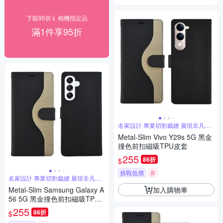
下殺95折⇓ 相機指定品
滿1件享95折
名家設計 專業切割裁縫 展現非凡品
味
Metal-Slim Vivo Y29s 5G 黑金
撞色前扣磁吸TPU皮套
255
86折
$
挑戰低價
券
名家設計 專業切割裁縫 展現非凡品
味
加入購物車
Metal-Slim Samsung Galaxy A
56 5G 黑金撞色前扣磁吸TPU
皮套
255
86折
$