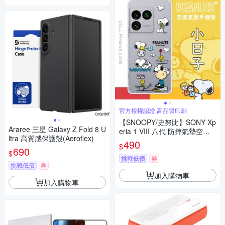
官方授權認證,高品質印刷
【SNOOPY/史努比】SONY Xp
Araree 三星 Galaxy Z Fold 8 U
eria 1 VIII 八代 防摔氣墊空壓
ltra 高質感保護殼(Aeroflex)
保護手機殼(小日子)
490
$
690
$
挑戰低價
券
挑戰低價
券
加入購物車
加入購物車