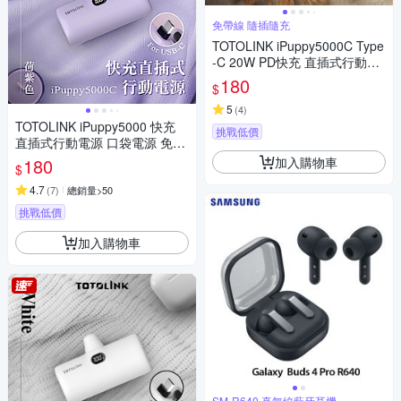
免帶線 隨插隨充
TOTOLINK iPuppy5000C Type
-C 20W PD快充 直插式行動電
源 口袋電源 免傳輸線(安卓&蘋
180
$
果 iPhone15 以上專用)-焦堤 奶
茶色
5
(
4
)
TOTOLINK iPuppy5000 快充
挑戰低價
直插式行動電源 口袋電源 免傳
輸線
加入購物車
180
$
4.7
(
7
)
總銷量>50
挑戰低價
加入購物車
SM-R640 真無線藍牙耳機