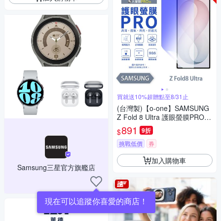
買就送10%超贈點至8/31止
(台灣製)【o-one】SAMSUNG
Z Fold 8 Ultra 護眼螢膜PRO
抗藍光保護貼(次螢幕)
891
9折
$
挑戰低價
券
加入購物車
Samsung三星官方旗艦店
現在可以追蹤你喜愛的商店！