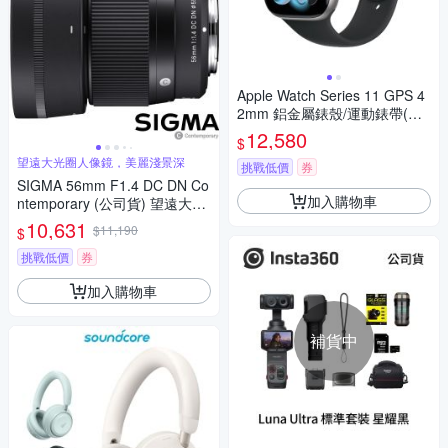
Apple Watch Series 11 GPS 4
2mm 鋁金屬錶殼/運動錶帶(曜
石黑)
12,580
$
望遠大光圈人像鏡，美麗淺景深
挑戰低價
券
SIGMA 56mm F1.4 DC DN Co
加入購物車
ntemporary (公司貨) 望遠大光
圈定焦鏡頭 人像鏡 APS-C 無反
10,631
$11,190
$
微單眼專用鏡頭
挑戰低價
券
加入購物車
補貨中