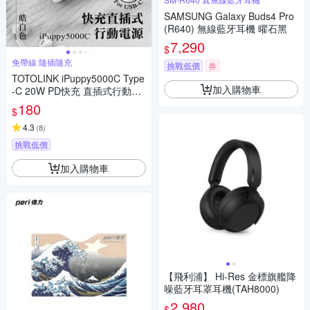
SAMSUNG Galaxy Buds4 Pro
(R640) 無線藍牙耳機 曜石黑
7,290
$
免帶線 隨插隨充
挑戰低價
券
TOTOLINK iPuppy5000C Type
加入購物車
-C 20W PD快充 直插式行動電
源 口袋電源 免傳輸線(安卓&蘋
180
$
果 iPhone15 以上專用)-皓白
4.3
(
8
)
挑戰低價
加入購物車
【飛利浦】 Hi-Res 金標旗艦降
噪藍牙耳罩耳機(TAH8000)
2,980
$