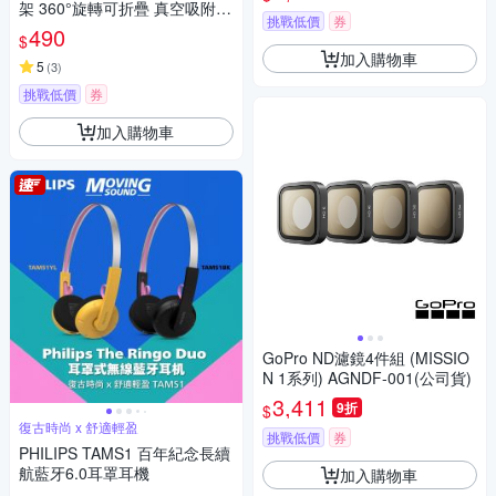
架 360°旋轉可折疊 真空吸附支
挑戰低價
券
架 車架/桌上立架
490
$
加入購物車
5
(
3
)
挑戰低價
券
加入購物車
GoPro ND濾鏡4件組 (MISSIO
N 1系列) AGNDF-001(公司貨)
3,411
9折
$
復古時尚 x 舒適輕盈
挑戰低價
券
PHILIPS TAMS1 百年紀念長續
航藍牙6.0耳罩耳機
加入購物車