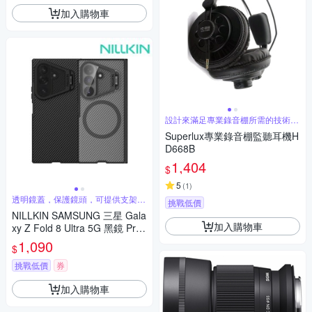
加入購物車
設計來滿足專業錄音棚所需的技術規
格
Superlux專業錄音棚監聽耳機H
D668B
1,404
$
5
(
1
)
透明鏡蓋，保護鏡頭，可提供支架功
挑戰低價
能
NILLKIN SAMSUNG 三星 Gala
加入購物車
xy Z Fold 8 Ultra 5G 黑鏡 Prop
磁吸保護殼
1,090
$
挑戰低價
券
加入購物車