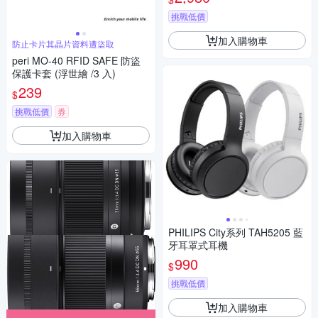
挑戰低價
加入購物車
防止卡片其晶片資料遭盜取
peri MO-40 RFID SAFE 防盜
保護卡套 (浮世繪 /3 入)
239
$
挑戰低價
券
加入購物車
PHILIPS City系列 TAH5205 藍
牙耳罩式耳機
990
$
挑戰低價
加入購物車