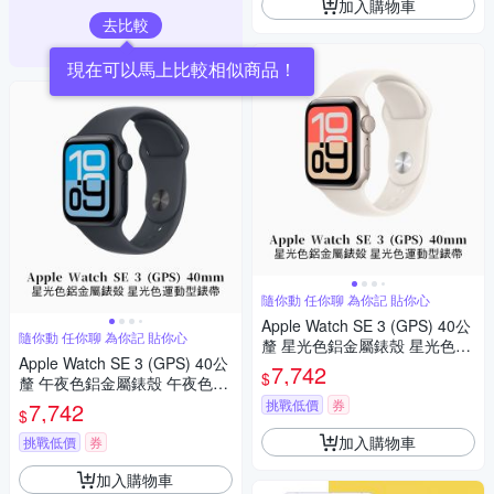
加入購物車
去比較
現在可以馬上比較相似商品！
隨你動 任你聊 為你記 貼你心
Apple Watch SE 3 (GPS) 40公
隨你動 任你聊 為你記 貼你心
釐 星光色鋁金屬錶殼 星光色運
Apple Watch SE 3 (GPS) 40公
動型錶帶
7,742
$
釐 午夜色鋁金屬錶殼 午夜色運
動型錶帶
挑戰低價
券
7,742
$
加入購物車
挑戰低價
券
加入購物車