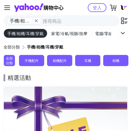
Yahoo購物中心
登入
手機/相機/
耳機/穿戴
手機/相機/耳機/穿戴
家電/冷氣/視聽/按摩
電腦/零組件/週邊/
全部分類
手機/相機/耳機/穿戴
全部
手機配件
相機配件
耳機
相機
分類
精選活動