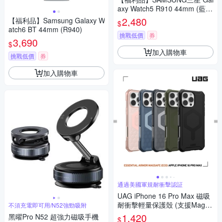
axy Watch5 R910 44mm (藍
牙) 智慧手錶
2,480
【福利品】Samsung Galaxy W
$
atch6 BT 44mm (R940)
挑戰低價
券
3,690
$
加入購物車
挑戰低價
券
加入購物車
通過美國軍規耐衝擊認証
UAG iPhone 16 Pro Max 磁吸
耐衝擊輕量保護殼 (支援MagSa
不須充電即可用/N52強勁吸附
fe)
1,420
黑曜Pro N52 超強力磁吸手機
$