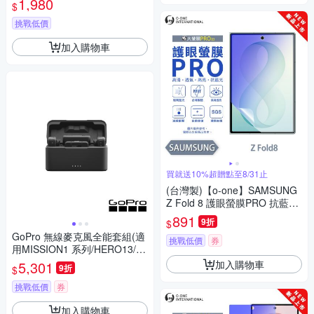
1,980
$
挑戰低價
加入購物車
買就送10%超贈點至8/31止
(台灣製)【o-one】SAMSUNG
Z Fold 8 護眼螢膜PRO 抗藍光
保護貼(次螢幕)
891
9折
$
GoPro 無線麥克風全能套組(適
挑戰低價
券
用MISSION1 系列/HERO13/H
ERO12/MAX2) AWMIC-010-A
加入購物車
5,301
9折
$
S
挑戰低價
券
加入購物車