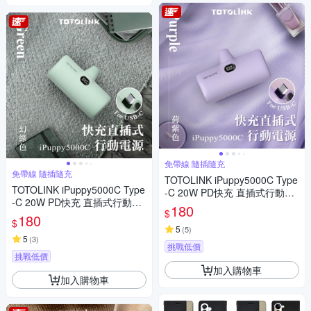
免帶線 隨插隨充
免帶線 隨插隨充
TOTOLINK iPuppy5000C Type
TOTOLINK iPuppy5000C Type
-C 20W PD快充 直插式行動電
-C 20W PD快充 直插式行動電
源 口袋電源 免傳輸線(安卓&蘋
180
$
源 口袋電源 免傳輸線(安卓&蘋
180
果 iPhone15 以上專用)-荷紫
$
果 iPhone15 以上專用)-幻綠
5
(
5
)
5
(
3
)
挑戰低價
挑戰低價
加入購物車
加入購物車