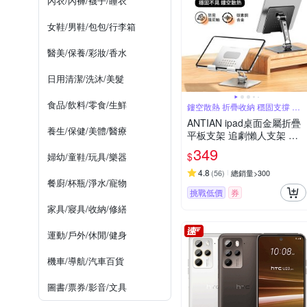
內衣/內褲/襪子/睡衣
女鞋/男鞋/包包/行李箱
醫美/保養/彩妝/香水
日用清潔/洗沐/美髮
食品/飲料/零食/生鮮
鏤空散熱 折疊收納 穩固支撐 邊
充電玩
ANTIAN ipad桌面金屬折疊
養生/保健/美體/醫療
平板支架 追劇懶人支架 直
播/會議 平板架 手機支架 交
349
$
婦幼/童鞋/玩具/樂器
換禮物
4.8
(
56
)
總銷量>300
餐廚/杯瓶/淨水/寵物
挑戰低價
券
家具/寢具/收納/修繕
運動/戶外/休閒/健身
機車/導航/汽車百貨
圖書/票券/影音/文具