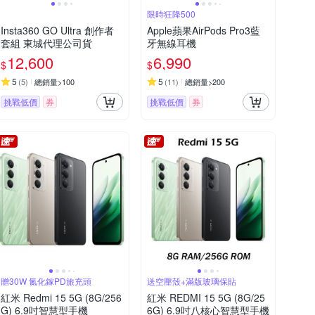
限時狂降500
Insta360 GO Ultra 創作者
Apple蘋果AirPods Pro3藍
套組 東城代理公司貨
牙無線耳機
12,600
6,990
$
$
5
5
(
5
)
總銷量>100
(
11
)
總銷量>200
挑戰低價
券
挑戰低價
券
贈30W 氮化鎵PD旅充頭
送空壓殼+滿版玻璃保貼
紅米 Redmi 15 5G (8G/256
紅米 REDMI 15 5G (8G/25
G) 6.9吋智慧型手機
6G) 6.9吋八核心智慧型手機