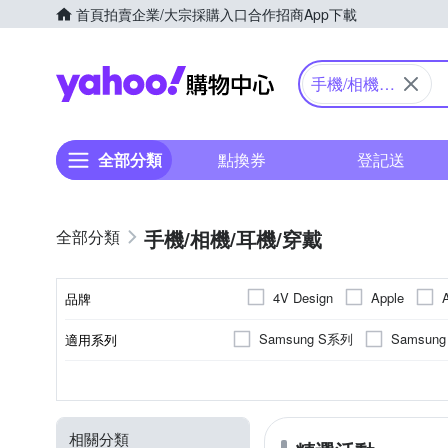
首頁
拍賣
企業/大宗採購入口
合作招商
App下載
Yahoo購物中心
手機/相機/
耳機/穿戴
全部分類
點換券
登記送
手機/相機/耳機/穿戴
4V Design
Apple
品牌
DUX DUCIS
DJB
Samsung S系列
Samsun
適用系列
品牌名稱
INGENI
Insta360
iPhone 15 Pro Max
iPhone
抗衝擊
SAMSUNG三星
手機殼
橡膠(TPU)
保護貼/保護套
抗刮
正面保護貼
塑膠(PC)
手錶
玻璃
Apple
功能
顏色
適用廠牌
商品類型
材質
類型
Marumi
Metal-Slim
iPhone 15 Plus
iPhone 13
防眩
小米
其他雜貨
其他材質
桌上型
桌上型立架
閃光燈
HTC宏
固定
收
Sharp
RHINOSHIELD 犀牛盾
相關分類
iPhone 12 Pro
iPhone 12
手腕帶
拍立得配件