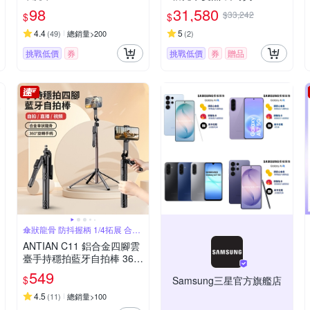
98
31,580
$33,242
$
$
4.4
5
(
49
)
總銷量>200
(
2
)
挑戰低價
券
挑戰低價
券
贈品
傘狀龍骨 防抖握柄 1/4拓展 合金
傘骨
ANTIAN C11 鋁合金四腳雲
臺手持穩拍藍牙自拍棒 360°
旋轉直播攝影四腳架 折疊收
549
$
Samsung三星官方旗艦店
納旅行自拍棒 185cm
4.5
(
11
)
總銷量>100