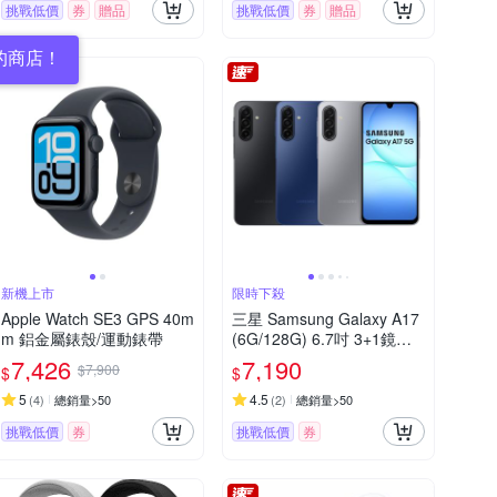
挑戰低價
券
贈品
挑戰低價
券
贈品
的商店！
新機上市
限時下殺
Apple Watch SE3 GPS 40m
三星 Samsung Galaxy A17
m 鋁金屬錶殼/運動錶帶
(6G/128G) 6.7吋 3+1鏡頭
智慧手機
7,426
7,190
$7,900
$
$
5
4.5
(
4
)
總銷量>50
(
2
)
總銷量>50
挑戰低價
券
挑戰低價
券