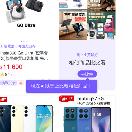
升級電池，可擴充儲存
Insta360 Go Ultra [標準套
馬上比買最好
裝]旗艦畫質口袋相機 先創
相似商品比比看
代理公司貨
11,600
$
去比較
5
(
1
)
挑戰低價
券
現在可以馬上比較相似商品！