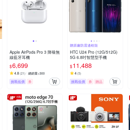
贈原廠防震邊框殼
Apple AirPods Pro 3 降噪無
HTC U24 Pro (12G/512G)
線藍牙耳機
5G 6.8吋智慧型手機
6,699
11,488
$
$
4.8
4
(
21
)
總銷量>300
(
5
)
挑戰低價
券
挑戰低價
券
贈品