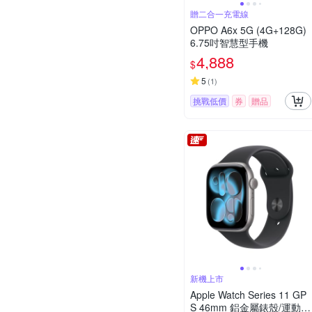
贈二合一充電線
OPPO A6x 5G (4G+128G)
6.75吋智慧型手機
4,888
$
5
(
1
)
挑戰低價
券
贈品
新機上市
Apple Watch Series 11 GP
S 46mm 鋁金屬錶殼/運動錶