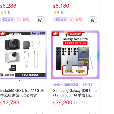
6,288
6,180
$
$
5
5
(
2
)
(
1
)
挑戰低價
券
贈品
挑戰低價
券
贈品
超值贈 原廠磁吸殼、抗刮保貼
Insta360 GO Ultra 256G 標
Samsung Galaxy S25 Ultra
準套組 東城代理公司貨
(12G/256G) AI 手機 (原廠
保S+福利品)【贈豪禮】
12,783
26,200
$27,578
$
$