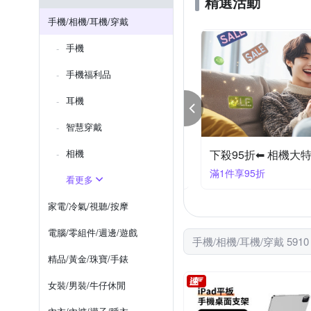
精選活動
Spigen
SUNPOWER
moto全系列
OPPO全系列
手機/相機/耳機/穿戴
Xiaomi 小米系列
Samsun
手機
iPhone 7/8 (4.7吋)
Samsu
手機福利品
耳機
智慧穿戴
ple Watch 下殺94折
相機
下殺95折⬅︎ 相機大
件享94折
滿1件享95折
看更多
家電/冷氣/視聽/按摩
電腦/零組件/週邊/遊戲
手機/相機/耳機/穿戴 591
精品/黃金/珠寶/手錶
女裝/男裝/牛仔休閒