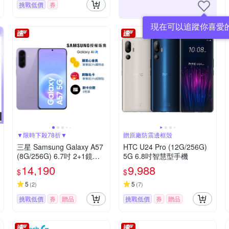
挑戰低價
券
現在可以追蹤你喜愛
▼限時下殺78折▼
贈原廠防震邊框殼
三星 Samsung Galaxy A57
HTC U24 Pro (12G/256G)
(8G/256G) 6.7吋 2+1鏡頭
5G 6.8吋智慧型手機
智慧手機
14,190
9,988
$
$
5
5
(
2
)
(
7
)
挑戰低價
券
贈品
挑戰低價
券
贈品