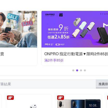
XUNDD 訊迪
Tamron
Timo
UAG
VXTRA
YA
Xperia 1系列
OP
iPhone 12 mini
iPhone14 Plus (6.7)
g NOTE 系列
iPhone XR
iPhone X/XS
iPhone14 Max (6.7)
ng E系列
Samsung J系列
htc Desire 系列
iPhone SE 2
特賣
ONPRO 指定行動電源▼限時2件85
滿2件享85折
0 筆結果
推薦排