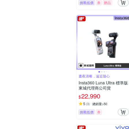
挑戰低價
券
贈品
晝夜清晰，遠近隨心
Insta360 Luna Ultra 標準版
東城代理商公司貨
22,990
$
5
(
3
)
總銷量>50
挑戰低價
券