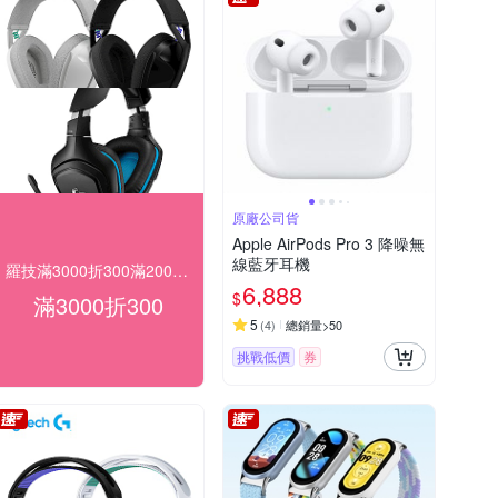
原廠公司貨
Apple AirPods Pro 3 降噪無
線藍牙耳機
羅技滿3000折300滿2000折200
6,888
$
滿3000折300
5
(
4
)
總銷量>50
挑戰低價
券