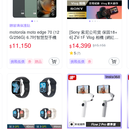
贈玻璃保護貼
motorola moto edge 70 (12
[Sony 索尼公司貨 保固18+
G/256G) 6.7吋智慧型手機
6] ZV-1F Vlog 相機 (網紅新
手/生活隨拍)
11,150
14,399
$15,156
$
$
5
(
7
)
挑戰低價
券
贈品
挑戰低價
券