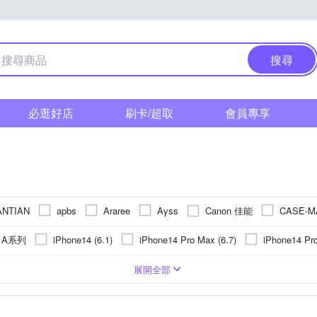
搜尋
必逛好店
刷卡/超取
會員專享
Canon 佳能
ANTIAN
apbs
Araree
Ayss
CASE-M
FUJIFILM 富士
Godox 神牛
Element Case
GCOMM
H
g A系列
iPhone14 (6.1)
iPhone14 Pro Max (6.7)
iPhone14 Pro
Kodak 柯達
JJC
JSmax
KATE SPADE
KnowStar
vivo系列
 15
iPhone 15 Pro
iPhone 16
iPhone 16 Pro
皮套
錶帶
合成皮
Apple蘋果
鋼化
鏡頭貼
肩頸背帶
鋁合金
疏油
SIM轉接卡
抗指紋
麥克風
塑膠(PVC)
Xiaomi 小米
抗潑水
電子式
背面保護貼
貼鑽
鏡(亮)面
雲台
真皮
SIM卡托
ASUS華碩
手機支架
矽膠
靜電式
手
OPPO
vivo
展開全部
Nikon 尼康
Panasonic 國際牌
NILLKIN
NISI
o-one
小米系列
 Pro Max
iPhone 13 Pro
iPhone 16 Plus
iPho
達電
支架
折式
多角度調整
減壓背帶
HUAWEI華為
手持式
磁吸式
快拆板
NOKIA諾基亞
鏡頭蓋
SONY索尼
大型腳架(11
Google
Redmi紅米
SAM
Rearth
RedMoon
Ringke
RODE
Moto全系列
SONY
iPhone 13 mini
iPhone 12 Pro Max
錄音介面
其他週邊
其他類型