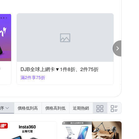
ZEISS 蔡司
其他品牌
DI
PO Ａ系列
iPhone 11
iPhone 16e
Google系列
iPhone 11系列
折
DJB全球上網卡▼1件8折、2件75折
羅技滿3
滿2件享75折
滿3000
序
價格低到高
價格高到低
近期熱銷