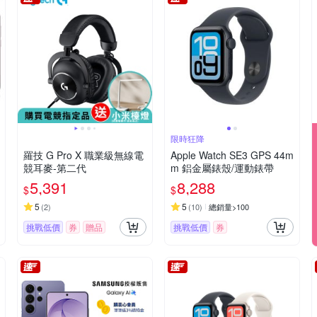
限時狂降
羅技 G Pro X 職業級無線電
Apple Watch SE3 GPS 44m
競耳麥-第二代
m 鋁金屬錶殼/運動錶帶
5,391
8,288
$
$
5
5
(
2
)
(
10
)
總銷量>100
挑戰低價
券
贈品
挑戰低價
券