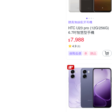
贈真無線藍牙耳機
HTC U23 pro (12G/256G)
6.7吋智慧型手機
7,988
$
4.9
(
6
)
挑戰低價
券
贈品