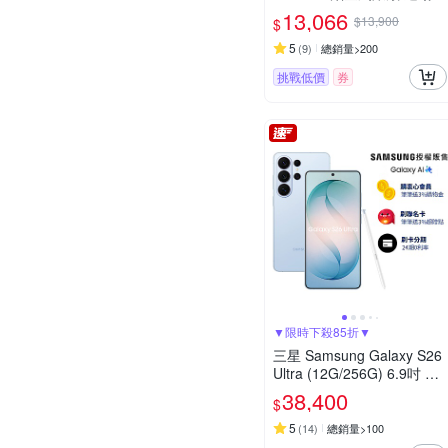
環
13,066
$13,900
$
5
(
9
)
總銷量>200
挑戰低價
券
▼限時下殺85折▼
三星 Samsung Galaxy S26
Ultra (12G/256G) 6.9吋 五
鏡頭智慧手機
38,400
$
5
(
14
)
總銷量>100