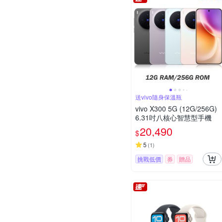
送vivo隨身保溫瓶
vivo X300 5G (12G/256G)
6.31吋八核心智慧型手機
20,490
$
5
(
1
)
挑戰低價
券
贈品