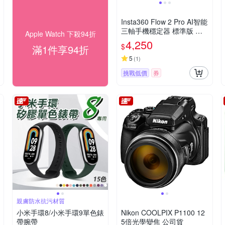
Insta360 Flow 2 Pro AI智能
三軸手機穩定器 標準版 東
Apple Watch 下殺94折
城代理公司貨
4,250
$
滿1件享94折
5
(
1
)
挑戰低價
券
親膚防水抗污材質
小米手環8/小米手環9單色錶
Nikon COOLPIX P1100 12
帶腕帶
5倍光學變焦 公司貨