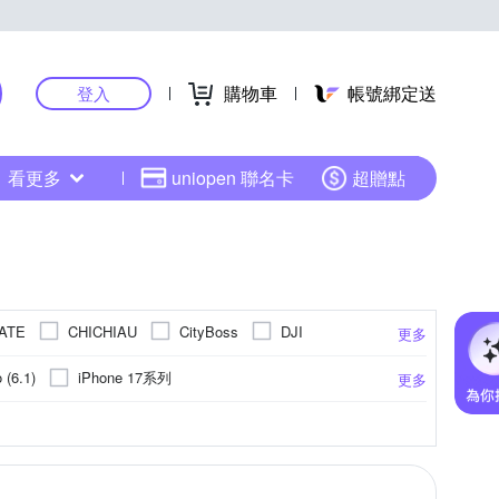
購物車
帳號綁定送
登入
看更多
uniopen 聯名卡
超贈點
ATE
CHICHIAU
CityBoss
DJI
更多
HH 草本新淨界
amlet
IMAK
IN7
iPhone 17系列
 (6.1)
更多
Logitech 羅技
Leofoto 徠圖
KOTSURU
 Max
iPhone 16 Pro
iPhone 14 Plus (6.7)
機吊飾
環保材質
SONY 索尼
充電/電力相關
奈米
邊條貼
霧面
不鏽鋼
雙筒望遠鏡
抗藍光
指環
碳纖維
Xiaomi小米
手機座
防窺
簡易型
尼龍
moto
更多
更多
更多
更多
更多
PELICAN 派力肯
PENTAX
紅米系列
OPPO R系列
ne 13
0公分以上)
其他品牌
手環
其他
中型腳架(50-110公分)
SUNG 三星
SONY 索尼
Saramonic 楓笛
 X系列
OPPO A系列
Sharp全系列