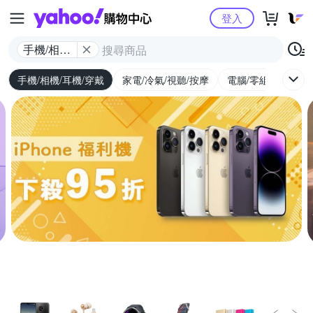
Yahoo購物中心
登入
手機/相機/
耳機/穿戴
手機/相機/耳機/穿戴
家電/冷氣/視聽/按摩
電腦/零組件/週邊/