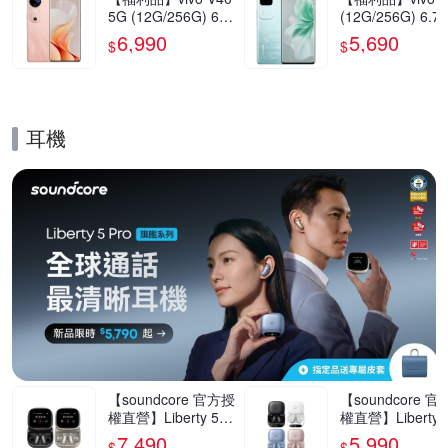
5G (12G/256G) 6.7
(12G/256G) 6.7
8吋智慧型手機(9成
5G智慧型手機(9
6,990
5,690
$
$
新)
新)
耳機
的優惠推薦活動
【soundcore 官方授
【soundcore 
權直營】Liberty 5 P
權直營】Liberty 5
ro Max AI降噪真無
ro AI降噪真無線
7,490
5,990
$
$