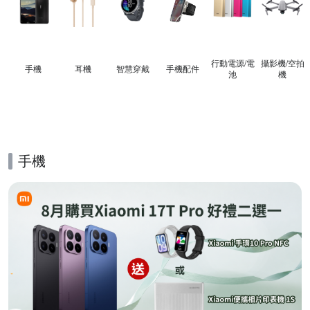
行動電源/電
攝影機/空拍
手機
耳機
智慧穿戴
手機配件
池
機
手機
的優惠推薦活動