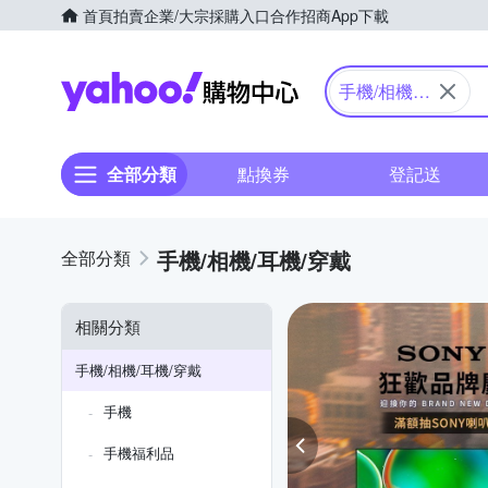
首頁
拍賣
企業/大宗採購入口
合作招商
App下載
Yahoo購物中心
手機/相機/
耳機/穿戴
全部分類
點換券
登記送
手機/相機/耳機/穿戴
相關分類
手機/相機/耳機/穿戴
手機
手機福利品