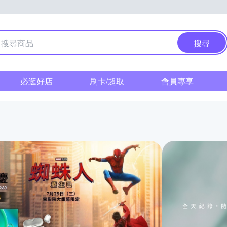
搜尋
必逛好店
刷卡/超取
會員專享