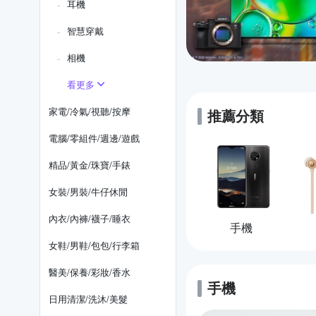
耳機
智慧穿戴
相機
看更多
家電/冷氣/視聽/按摩
推薦分類
電腦/零組件/週邊/遊戲
精品/黃金/珠寶/手錶
女裝/男裝/牛仔休閒
內衣/內褲/襪子/睡衣
手機
女鞋/男鞋/包包/行李箱
醫美/保養/彩妝/香水
手機
的優惠推薦
日用清潔/洗沐/美髮