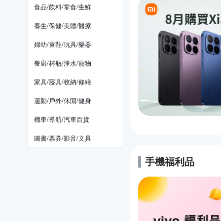
食品/飲料/零食/生鮮
養生/保健/美體/醫療
婦幼/童鞋/玩具/樂器
餐廚/杯瓶/淨水/寵物
家具/寢具/收納/修繕
運動/戶外/休閒/健身
機車/導航/汽車百貨
圖書/票券/影音/文具
手機福利品
的優