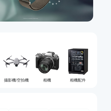
攝影機/空拍機
相機
相機配件