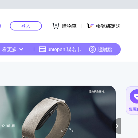
購物車
帳號綁定送
登入
看更多
uniopen 聯名卡
超贈點