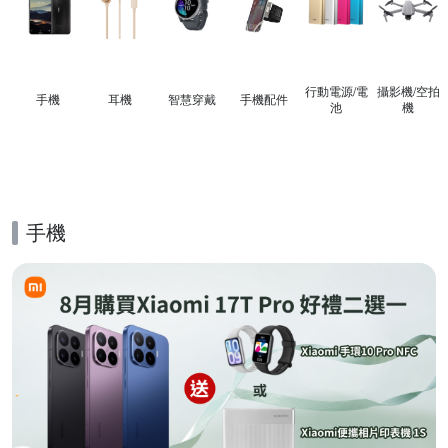
行動電源/電
攝影機/空拍
手機
耳機
智慧穿戴
手機配件
池
機
手機
的優惠推薦活動