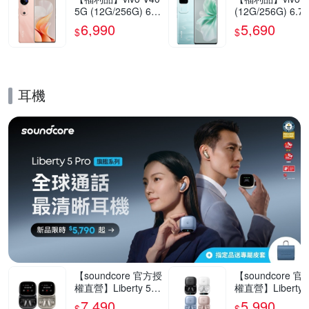
5G (12G/256G) 6.7
(12G/256G) 6.7
8吋智慧型手機(9成
5G智慧型手機(9
6,990
5,690
$
$
新)
新)
耳機
的優惠推薦活動
【soundcore 官方授
【soundcore 
權直營】Liberty 5 P
權直營】Liberty 5
ro Max AI降噪真無
ro AI降噪真無線
7,490
5,990
$
$