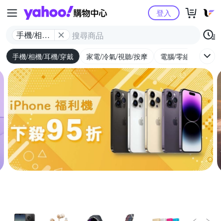
Yahoo購物中心
登入
手機/相機/
耳機/穿戴
手機/相機/耳機/穿戴
家電/冷氣/視聽/按摩
電腦/零組件/週邊/