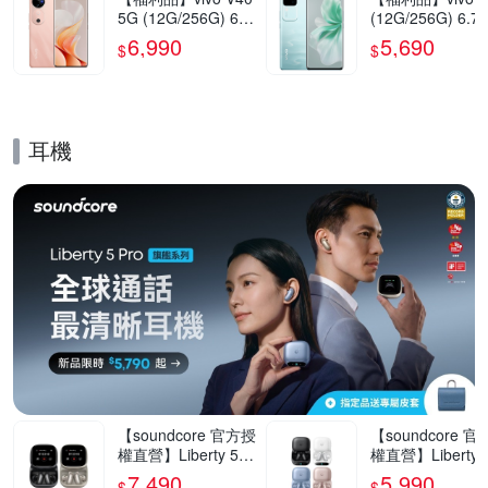
5G (12G/256G) 6.7
(12G/256G) 6.7
8吋智慧型手機(9成
5G智慧型手機(9
6,990
5,690
$
$
新)
新)
耳機
的優惠推薦活動
【soundcore 官方授
【soundcore 
權直營】Liberty 5 P
權直營】Liberty 5
ro Max AI降噪真無
ro AI降噪真無線
7,490
5,990
$
$