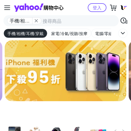
Yahoo購物中心
登入
手機/相機/
耳機/穿戴
手機/相機/耳機/穿戴
家電/冷氣/視聽/按摩
電腦/零組件/週邊/