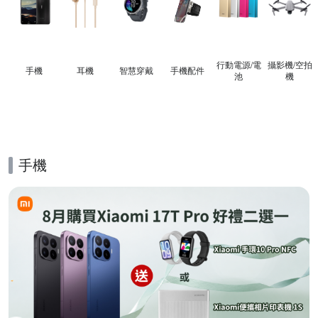
行動電源/電
攝影機/空拍
手機
耳機
智慧穿戴
手機配件
池
機
手機
的優惠推薦活動