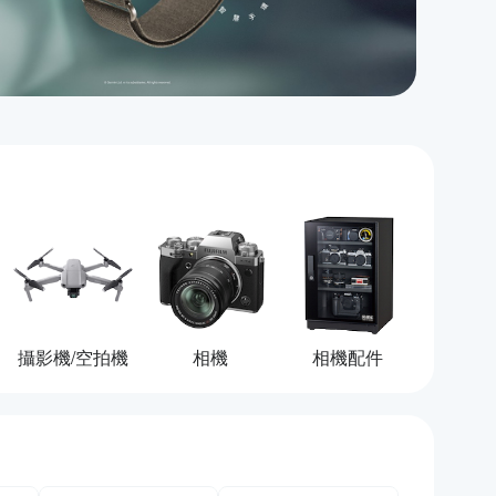
攝影機/空拍機
相機
相機配件