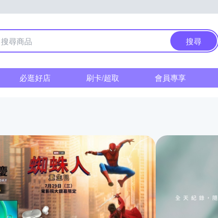
搜尋
必逛好店
刷卡/超取
會員專享