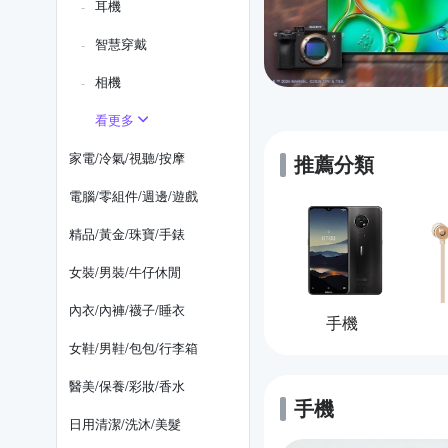
耳機
智慧穿戴
相機
看更多
家電/冷氣/視聽/按摩
推薦分類
電腦/零組件/週邊/遊戲
精品/黃金/珠寶/手錶
女裝/男裝/牛仔休閒
內衣/內褲/襪子/睡衣
手機
女鞋/男鞋/包包/行李箱
醫美/保養/彩妝/香水
手機
的優惠推薦
日用清潔/洗沐/美髮