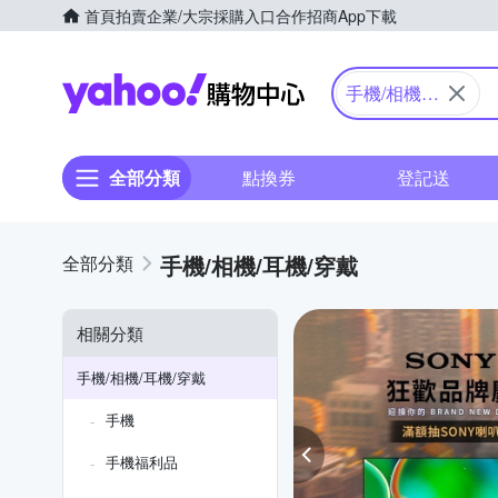
首頁
拍賣
企業/大宗採購入口
合作招商
App下載
Yahoo購物中心
手機/相機/
耳機/穿戴
全部分類
點換券
登記送
手機/相機/耳機/穿戴
相關分類
手機/相機/耳機/穿戴
手機
手機福利品