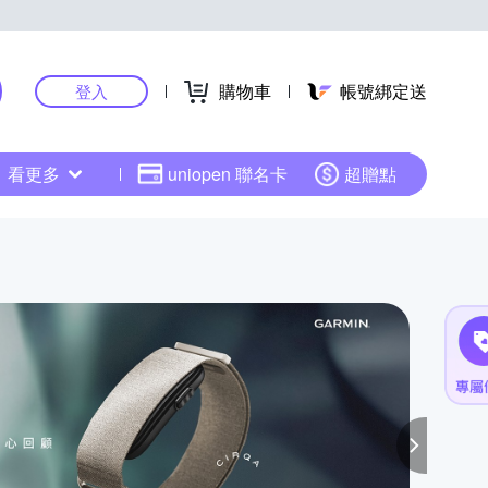
購物車
帳號綁定送
登入
看更多
uniopen 聯名卡
超贈點