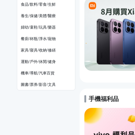
食品/飲料/零食/生鮮
養生/保健/美體/醫療
婦幼/童鞋/玩具/樂器
餐廚/杯瓶/淨水/寵物
家具/寢具/收納/修繕
運動/戶外/休閒/健身
機車/導航/汽車百貨
圖書/票券/影音/文具
手機福利品
的優