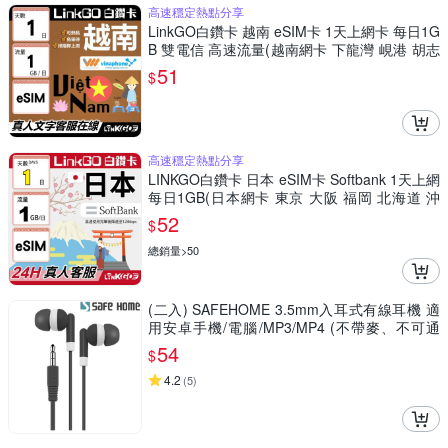
高速穩定熱點分享
LinkGO白鑽卡 越南 eSIM卡 1天上網卡 每日1G
B 雙電信 高速流量(越南網卡 下龍灣 峴港 胡志
明市)
51
$
高速穩定熱點分享
LINKGO白鑽卡 日本 eSIM卡 Softbank 1天上網
每日1GB(日本網卡 東京 大阪 福岡 北海道 沖
繩)
52
$
總銷量>50
(二入) SAFEHOME 3.5mm入耳式有線耳機 適
用安卓手機/電腦/MP3/MP4 (不帶麥、不可通
話，僅能聽音樂) EH3501
54
$
4.2
(
5
)