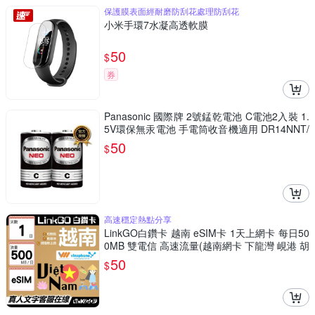
保護膜表面經耐磨防刮花處理防刮花
小米手環7水凝高透軟膜
50
$
券
Panasonic 國際牌 2號錳乾電池 C電池2入裝 1.
5V環保無汞電池 手電筒收音機適用 DR14NNT/
2SC
50
$
高速穩定熱點分享
LinkGO白鑽卡 越南 eSIM卡 1天上網卡 每日50
0MB 雙電信 高速流量(越南網卡 下龍灣 峴港 胡
志明市)
50
$