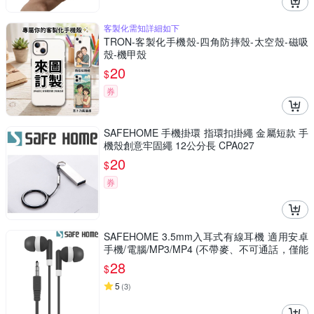
客製化需知詳細如下
TRON-客製化手機殼-四角防摔殼-太空殼-磁吸
殼-機甲殼
20
$
券
SAFEHOME 手機掛環 指環扣掛繩 金屬短款 手
機殼創意牢固繩 12公分長 CPA027
20
$
券
SAFEHOME 3.5mm入耳式有線耳機 適用安卓
手機/電腦/MP3/MP4 (不帶麥、不可通話，僅能
聽音樂) EH3501
28
$
5
(
3
)