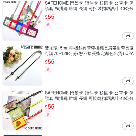
SAFEHOME 門禁卡 證件卡 校園卡 公車卡 保
護套 頸掛繩 脖繩 長繩 可拆裝扣環設計 40公分
長 (恕不接受指定顏色出貨) CPA032
55
$
券
雙扣環15mm手機斜跨背帶掛繩長肩帶掛帶長度
可調70~128公分(恕不接受指定顏色出貨) CPA
036
55
$
券
SAFEHOME 門禁卡 證件卡 校園卡 公車卡 保
護套 頸掛繩 脖繩 長繩 可旋轉扣環設計 42公分
長 (恕不接受指定顏色出貨) CPA033
55
$
券