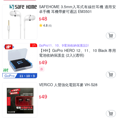
SAFEHOME 3.5mm入耳式有線控耳機 適用安
卓手機 耳機帶麥可通話 EM3501
48
$
4.8
(
6
)
GoPro11、10、9電池收納保護設計
【HH】GoPro HERO 12、11、10 Black 專用
電池收納保護盒 (2入)(透明)
49
$
券
VERICO 人聲強化電競耳麥 VH-S28
49
$