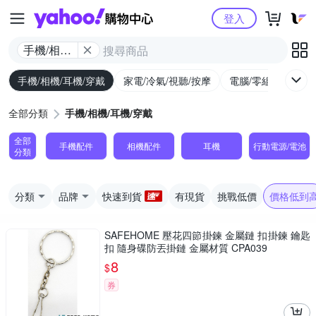
Yahoo購物中心
登入
手機/相機/
耳機/穿戴
手機/相機/耳機/穿戴
家電/冷氣/視聽/按摩
電腦/零組件/週邊/
全部分類
手機/相機/耳機/穿戴
全部
手機配件
相機配件
耳機
行動電源/電池
分類
分類
品牌
快速到貨
有現貨
挑戰低價
價格低到
SAFEHOME 壓花四節掛鍊 金屬鏈 扣掛鍊 鑰匙
扣 隨身碟防丟掛鏈 金屬材質 CPA039
8
$
券