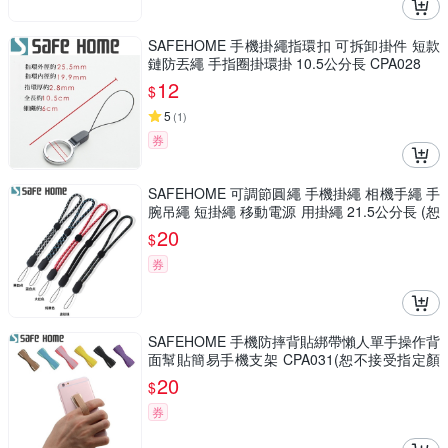
SAFEHOME 手機掛繩指環扣 可拆卸掛件 短款
鏈防丟繩 手指圈掛環掛 10.5公分長 CPA028
12
$
5
(
1
)
券
SAFEHOME 可調節圓繩 手機掛繩 相機手繩 手
腕吊繩 短掛繩 移動電源 用掛繩 21.5公分長 (恕
不接受指定顏色出貨) CPA026
20
$
券
SAFEHOME 手機防摔背貼綁帶懶人單手操作背
面幫貼簡易手機支架 CPA031(恕不接受指定顏
色出貨)
20
$
券