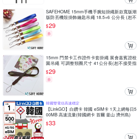
SAFEHOME 15mm手機手腕短掛繩新款寬版潮
版防丟機殼掛飾鑰匙吊繩 18.5+6 公分長 (恕不
接受指定顏色出貨) CPA035
29
$
券
15mm 門禁卡工作證件卡套掛繩 展會嘉賓證校
園吊繩 可調整頸圈尺寸 41公分長(恕不接受指
定顏色出貨) CPA038
29
$
券
韓國雙電信高速穩定
【LinkGO】白鑽卡 韓國 eSIM卡 1天上網每日5
00MB 高速流量(韓國網卡 首爾 釜山 濟州島)
33
$