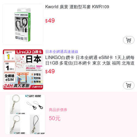
Kworld 廣寰 運動型耳麥 KWR109
49
$
日本全網通高速連線
LINKGO白鑽卡 日本全網通 eSIM卡 1天上網每
日1GB 多電信(日本網卡 東京 大阪 福岡 北海道
沖繩)
49
$
商品折價券
50元