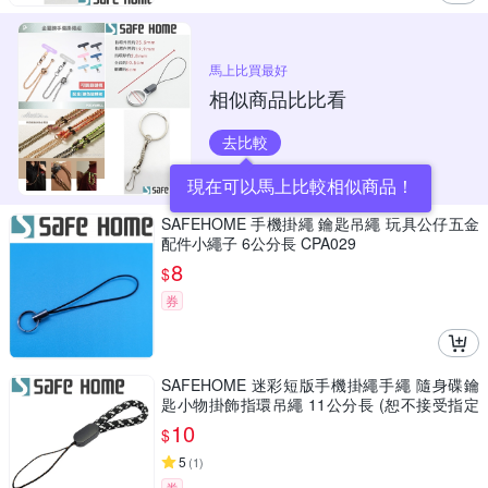
馬上比買最好
相似商品比比看
去比較
現在可以馬上比較相似商品！
SAFEHOME 手機掛繩 鑰匙吊繩 玩具公仔五金
配件小繩子 6公分長 CPA029
8
$
券
SAFEHOME 迷彩短版手機掛繩手繩 隨身碟鑰
匙小物掛飾指環吊繩 11公分長 (恕不接受指定
顏色出貨) CPA045
10
$
5
(
1
)
券