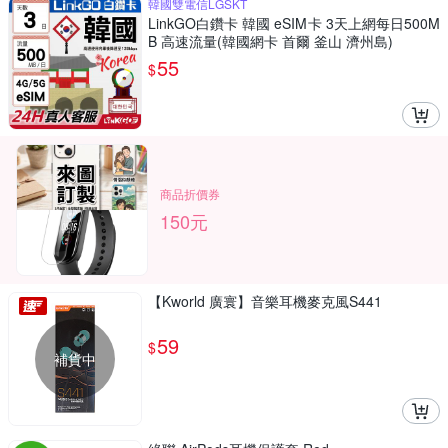
韓國雙電信LGSKT
LinkGO白鑽卡 韓國 eSIM卡 3天上網每日500M
B 高速流量(韓國網卡 首爾 釜山 濟州島)
55
$
商品折價券
150元
【Kworld 廣寰】音樂耳機麥克風S441
59
$
補貨中