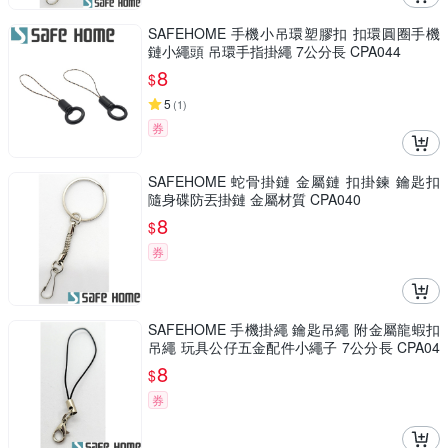
SAFEHOME 手機小吊環塑膠扣 扣環圓圈手機
鏈小繩頭 吊環手指掛繩 7公分長 CPA044
8
$
5
(
1
)
券
SAFEHOME 蛇骨掛鏈 金屬鏈 扣掛鍊 鑰匙扣
隨身碟防丟掛鏈 金屬材質 CPA040
8
$
券
SAFEHOME 手機掛繩 鑰匙吊繩 附金屬龍蝦扣
吊繩 玩具公仔五金配件小繩子 7公分長 CPA04
1
8
$
券