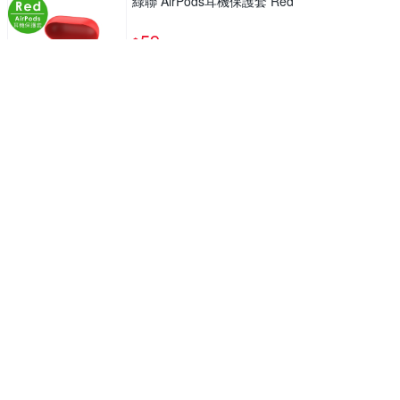
綠聯 AirPods耳機保護套 Red
59
$
券
Kworld 廣寰 記憶棉電競耳麥 KW-S12
59
$
【Kworld 廣寰】入耳式電競音樂耳麥 SS12
59
$
補貨中
5
(
2
)
【三菱Mitsubishi】特強 鹼性電池3號AA電池4