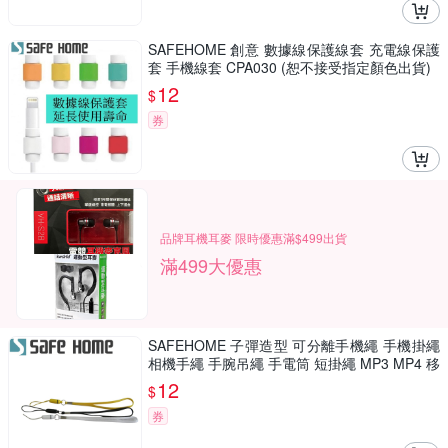
SAFEHOME 創意 數據線保護線套 充電線保護
套 手機線套 CPA030 (恕不接受指定顏色出貨)
12
$
券
品牌耳機耳麥 限時優惠滿$499出貨
滿499大優惠
SAFEHOME 子彈造型 可分離手機繩 手機掛繩
相機手繩 手腕吊繩 手電筒 短掛繩 MP3 MP4 移
動電源 用掛繩 13公分長 CPA019
12
$
券