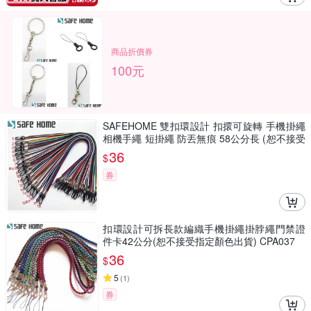
商品折價券
100元
SAFEHOME 雙扣環設計 扣擐可旋轉 手機掛繩
相機手繩 短掛繩 防丟無痕 58公分長 (恕不接受
指定顏色出貨) CPA034
36
$
券
扣環設計可拆長款編織手機掛繩掛脖繩門禁證
件卡42公分(恕不接受指定顏色出貨) CPA037
36
$
5
(
1
)
券