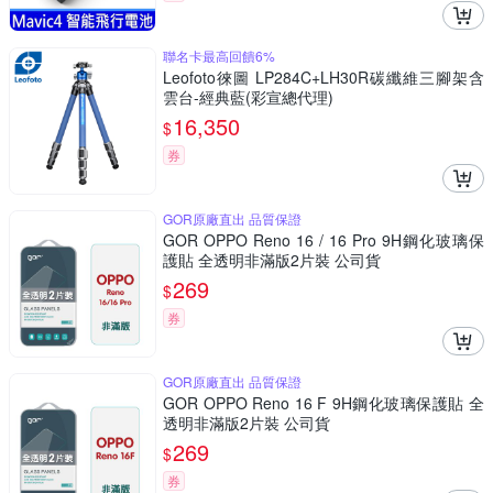
聯名卡最高回饋6%
Leofoto徠圖 LP284C+LH30R碳纖維三腳架含
雲台-經典藍(彩宣總代理)
16,350
$
券
GOR原廠直出 品質保證
GOR OPPO Reno 16 / 16 Pro 9H鋼化玻璃保
護貼 全透明非滿版2片裝 公司貨
269
$
券
GOR原廠直出 品質保證
GOR OPPO Reno 16 F 9H鋼化玻璃保護貼 全
透明非滿版2片裝 公司貨
269
$
券