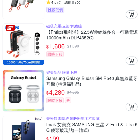
4.5
(
5
)
總銷量>50
挑戰低價
磁吸充電/支架/伸縮線
【Philips飛利浦】22.5W伸縮線多合一行動電源
10000mAh (DLP4352C)
1,606
$
$
1,690
限時下殺
媲美新品 限量下殺
Samsung Galaxy Buds4 SM-R540 真無線藍牙
耳機 (特優福利品)
4,280
$
$
4,505
限時下殺
券
奈米靜電膜,自動吸附牢固不脫落
Imak 艾美克 SAMSUNG 三星 Z Fold 8 Ultra 5
G 鏡頭玻璃貼(一體式)
199
$