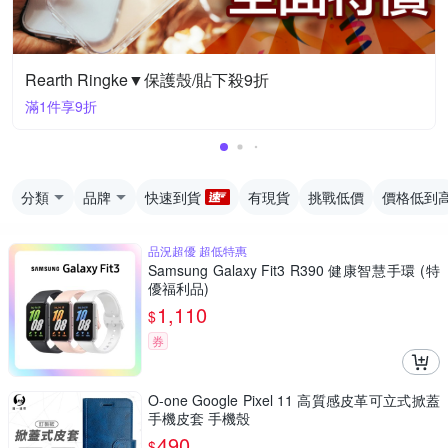
Rearth Ringke▼保護殼/貼下殺9折
滿1件享9折
分類
品牌
快速到貨
有現貨
挑戰低價
價格低到
品況超優 超低特惠
Samsung Galaxy Fit3 R390 健康智慧手環 (特
優福利品)
1,110
$
券
O-one Google Pixel 11 高質感皮革可立式掀蓋
手機皮套 手機殼
490
$