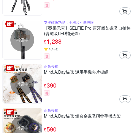
券
支援磁吸功能，手機尺寸無設限
【亞果元素】SELFIE Pro 藍牙腳架磁吸自拍棒
(含磁吸LED補光燈)
補貨中
1,288
$
4.4
(
4
)
券
正版授權
Mind.A.Day貓咪 通用手機夾片掛繩
補貨中
390
$
券
正版授權
Mind.A.Day貓咪 鋁合金磁吸摺疊手機支架
補貨中
590
$