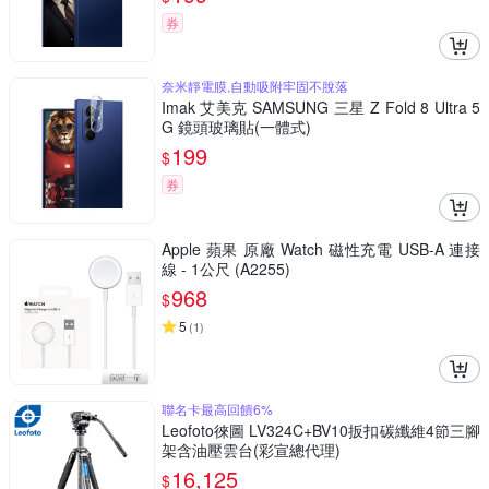
券
奈米靜電膜,自動吸附牢固不脫落
Imak 艾美克 SAMSUNG 三星 Z Fold 8 Ultra 5
G 鏡頭玻璃貼(一體式)
199
$
券
Apple 蘋果 原廠 Watch 磁性充電 USB-A 連接
線 - 1公尺 (A2255)
968
$
5
(
1
)
聯名卡最高回饋6%
Leofoto徠圖 LV324C+BV10扳扣碳纖維4節三腳
架含油壓雲台(彩宣總代理)
16,125
$