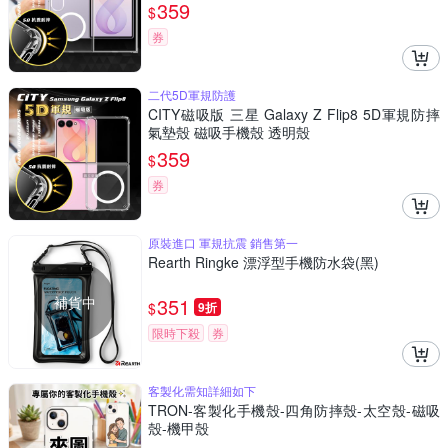
359
$
券
二代5D軍規防護
CITY磁吸版 三星 Galaxy Z Flip8 5D軍規防摔
氣墊殼 磁吸手機殼 透明殼
359
$
券
原裝進口 軍規抗震 銷售第一
Rearth Ringke 漂浮型手機防水袋(黑)
補貨中
351
$
9折
限時下殺
券
客製化需知詳細如下
TRON-客製化手機殼-四角防摔殼-太空殼-磁吸
殼-機甲殼