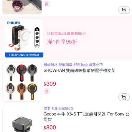
券
行動電源x耳機 限時95折
滿1件享95折
機械風格 雙面磁吸 舒壓按鍵 超薄小巧
SHOWHAN 雙面磁吸指環解壓手機支架
309
$
券
聯名卡最高回饋6%
Godox 神牛 X5-S TTL無線引閃器 For Sony 公
司貨
800
$