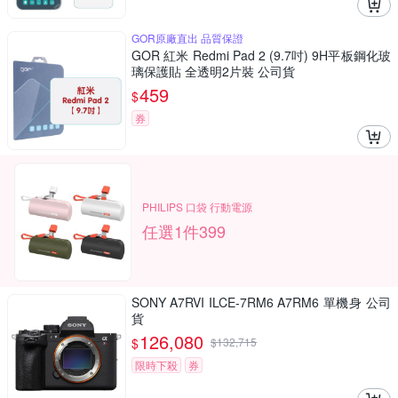
GOR原廠直出 品質保證
GOR 紅米 Redmi Pad 2 (9.7吋) 9H平板鋼化玻
璃保護貼 全透明2片裝 公司貨
459
$
券
PHILIPS 口袋 行動電源
任選1件399
SONY A7RVI ILCE-7RM6 A7RM6 單機身 公司
貨
126,080
$
$
132,715
限時下殺
券