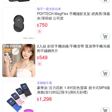
隨手一吸光影自來
PGYTECH MagFlex 手機攝影支架 經典黑/薄霧
灰/薄荷綠 公司貨
750
$
券
2入組 斜背手機掛繩/手機背帶 寬肩帶手機吊繩
附不鏽鋼夾片
549
$
券
音樂聽不累
豪華款 活力四射 1.8吋彩色螢幕 插卡式MP4隨
身聽(加128G記憶卡)(附6大好禮)
1,298
$