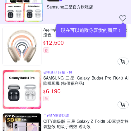
Samsung三星官方旗艦店
Apple蘋果 AirPods Max 無線耳罩式藍牙耳機-
現在可以追蹤你喜愛的商店！
澄色
12,500
$
券
媲美新品 限量下殺
SAMSUNG 三星 Galaxy Buds4 Pro R640 AI
降噪耳機 (特優福利品)
6,190
$
券
二代5D軍規防護
CITY磁吸版 三星 Galaxy Z Fold8 5D軍規防摔
氣墊殼 磁吸手機殼 透明殼