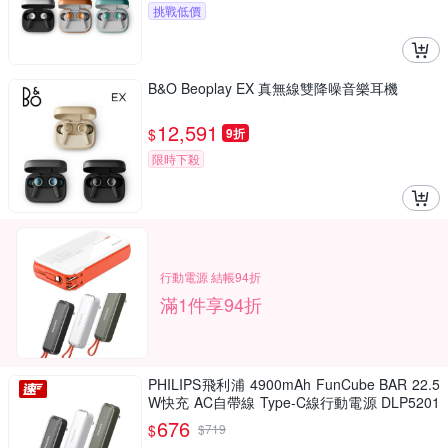
挑戰低價
B&O Beoplay EX 真無線雙降噪音樂耳機
12,591
$
9折
限時下殺
行動電源 結帳94折
滿1件享94折
PHILIPS飛利浦 4900mAh FunCube BAR 22.5
W快充 AC自帶線 Type-C線行動電源 DLP5201
C 17.88Wh_具Wh標示
676
$
$
719