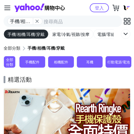
Yahoo購物中心
登入
手機/相機/
耳機/穿戴
手機/相機/耳機/穿戴
家電/冷氣/視聽/按摩
電腦/零組件/週邊/
全部分類
手機/相機/耳機/穿戴
全部
手機配件
相機配件
耳機
行動電源/電池
分類
精選活動