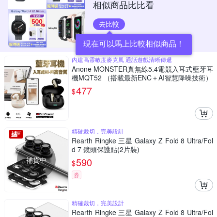
相似商品比比看
去比較
現在可以馬上比較相似商品！
內建高靈敏度麥克風 通話遊戲清晰傳遞
Anone MONSTER真無線5.4電競入耳式藍牙耳
機MQT52 （搭載最新ENC＋AI智慧降噪技術）
477
$
精確裁切，完美設計
Rearth Ringke 三星 Galaxy Z Fold 8 Ultra/Fol
d 7 鏡頭保護貼(2片裝)
補貨中
590
$
券
精確裁切，完美設計
Rearth Ringke 三星 Galaxy Z Fold 8 Ultra/Fol