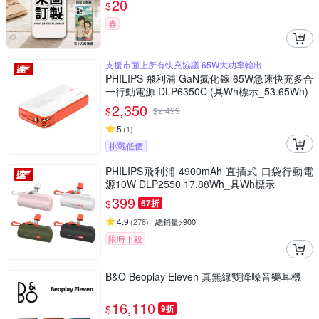
20
$
券
支援市面上所有快充協議 65W大功率輸出
PHILIPS 飛利浦 GaN氮化鎵 65W急速快充多合
一行動電源 DLP6350C (具Wh標示_53.65Wh)
2,350
$
$
2,499
5
(
1
)
挑戰低價
PHILIPS飛利浦 4900mAh 直插式 口袋行動電
源10W DLP2550 17.88Wh_具Wh標示
399
$
67折
4.9
(
278
)
總銷量>900
限時下殺
B&O Beoplay Eleven 真無線雙降噪音樂耳機
16,110
$
9折