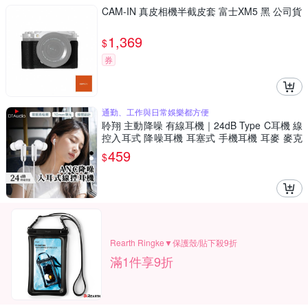
CAM-IN 真皮相機半截皮套 富士XM5 黑 公司貨
1,369
$
券
通勤、工作與日常娛樂都方便
聆翔 主動降噪 有線耳機｜24dB Type C耳機 線
控入耳式 降噪耳機 耳塞式 手機耳機 耳麥 麥克
風
459
$
Rearth Ringke▼保護殼/貼下殺9折
滿1件享9折