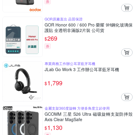
券
GOR原廠直出 品質保證
GOR Honor 600 / 600 Pro 榮耀 9H鋼化玻璃保
護貼 全透明非滿版2片裝 公司貨
269
$
券
專業商務工作辦公耳罩藍牙耳機
JLab Go Work 3 工作辦公耳罩藍牙耳機
1,799
$
金屬支架360度旋轉 方便多角度立起使用
GCOMM 三星 S26 Ultra 磁吸旋轉支架防摔殼
Axis Clear MagSafe
1,130
$