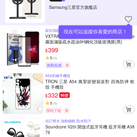
Samsung三星官方旗艦店
超抗指紋,磨砂霧面防刮耐磨
現在可以追蹤你喜愛的商店！
VXTRA 全膠貼合 ASUS ROG Phone 6/6 Pro
霧面滿版疏水疏油9H鋼化頂級玻璃膜(黑)
399
$
5
(
1
)
挑戰低價
券
A54彩繪手機殼
TRON 三星 A54 萬聖節變裝派對 四角防摔 軟
殼 手機殼
332
$
86折
5
(
1
)
限時下殺
券
自訂燈光 強勁續航 防水防汗
Soundcore V20i 開放式藍牙耳機 藍牙耳機 A38
76