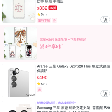
防摔 軟殼 手機殼
332
$
86折
5
(
1
)
限時下殺
券
三星A系列 保護殼/貼▼下殺85折起
滿3件享8折
Araree 三星 Galaxy S26/S26 Plus 獨立式鏡頭
保護貼
490
$
5
(
1
)
券
採用金屬材質，專為桌面設計
Samsung 三星 原廠 磁吸充電支架 -需搭配 P29