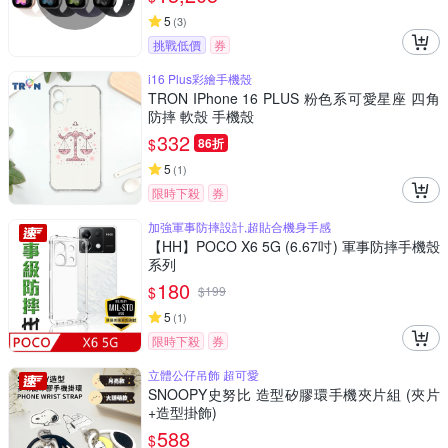
5
(
3
)
挑戰低價
券
i16 Plus彩繪手機殼
TRON IPhone 16 PLUS 粉色系可愛星座 四角
防摔 軟殼 手機殼
332
$
86折
5
(
1
)
限時下殺
券
加強軍事防摔設計,超貼合機身手感
【HH】POCO X6 5G (6.67吋) 軍事防摔手機殼
系列
180
$
$
199
5
(
1
)
限時下殺
券
立體公仔吊飾 超可愛
SNOOPY史努比 造型矽膠環手機夾片組 (夾片
+造型掛飾)
588
$