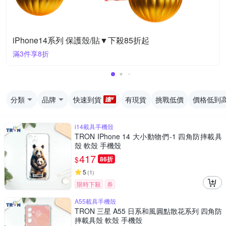
iPhone14系列 保護殼/貼▼下殺85折起
滿3件享8折
分類
品牌
快速到貨
有現貨
挑戰低價
價格低到
i14載具手機殼
TRON IPhone 14 大小動物們-1 四角防摔載具
殼 軟殼 手機殼
417
$
86折
5
(
1
)
限時下殺
券
A55載具手機殼
TRON 三星 A55 日系和風圓點散花系列 四角防
摔載具殼 軟殼 手機殼