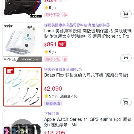
$
5
(
1
)
限時下殺
券
採用美國康寧高品質原料玻璃,附貼膜神器
hoda 美國康寧授權 滿版玻璃保護貼 滿版玻璃
貼 附無塵太空艙貼膜神器 適用 iPhone 15 Pro
891
$
9折
5
(
1
)
限時下殺
券
購衷心會員最高回饋6%
Beats Flex 頸掛無線入耳式耳機 (原廠公司貨)
2,090
$
5
(
17
)
總銷量>100
挑戰低價
下殺95折
Apple Watch Series 11 GPS 46mm 鋁金屬錶
殼+運動錶帶 - M/L
補貨中
13,205
$