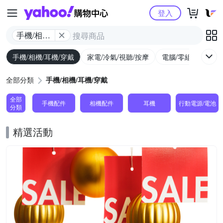
Yahoo購物中心
登入
手機/相機/
耳機/穿戴
手機/相機/耳機/穿戴
家電/冷氣/視聽/按摩
電腦/零組件/週邊/
全部分類
手機/相機/耳機/穿戴
全部
手機配件
相機配件
耳機
行動電源/電池
分類
精選活動