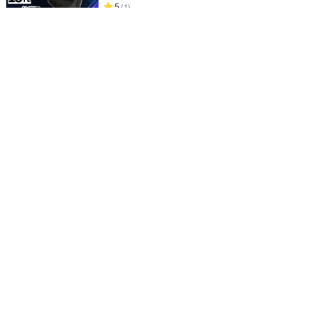
5
(
1
)
限時下殺
券
吃到飽 即插即用
【citimobi 上網卡】日本10天上網吃到飽(2GB/
日高速流量)
469
$
5
(
4
)
挑戰低價
券
最棒的音質表現
B&W PX8 旗艦款 主動降噪 無線藍牙耳機
補貨中
19,800
$
5
(
1
)
磁吸側掀 手工PU皮套
Fierre Shann 真皮紋 iPhone 16 Pro Max 錢包
支架款 磁吸側掀 手工PU皮套
491
$