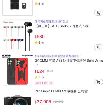
5
(
3
)
使用再生環保塑膠材料製造
【鐵三角】 ATH-CK350x 耳塞式耳機
580
$
5
(
9
)
創新時尚潮流盔甲造型金屬質感設計
GCOMM 三星 A14 防摔盔甲保護殼 Solid Armo
ur
624
$
$
693
5
(
1
)
限時下殺
券
Panasonic LUMIX S9 單機身 公司貨
37,905
$
$
39,900
補貨中