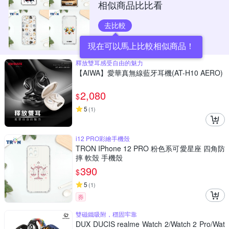
相似商品比比看
去比較
現在可以馬上比較相似商品！
釋放雙耳感受自由的魅力
【AIWA】愛華真無線藍牙耳機(AT-H10 AERO)
2,080
$
5
(
1
)
i12 PRO彩繪手機殼
TRON IPhone 12 PRO 粉色系可愛星座 四角防
摔 軟殼 手機殼
390
$
5
(
1
)
券
雙磁鐵吸附，穩固牢靠
DUX DUCIS realme Watch 2/Watch 2 Pro/Wat