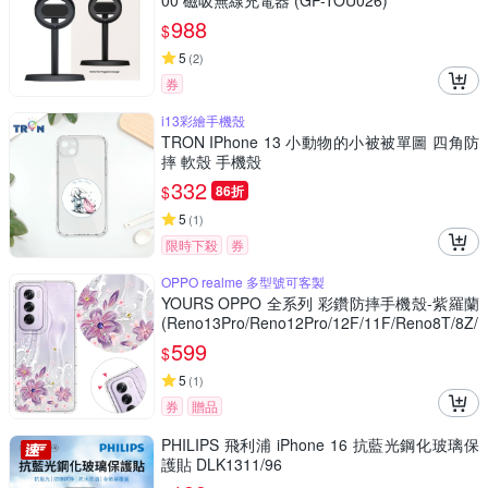
00 磁吸無線充電器 (GP-TOU026)
988
$
5
(
2
)
券
i13彩繪手機殼
TRON IPhone 13 小動物的小被被單圖 四角防
摔 軟殼 手機殼
332
$
86折
5
(
1
)
限時下殺
券
OPPO realme 多型號可客製
YOURS OPPO 全系列 彩鑽防摔手機殼-紫羅蘭
(Reno13Pro/Reno12Pro/12F/11F/Reno8T/8Z/
7Z/4Z)
599
$
5
(
1
)
券
贈品
PHILIPS 飛利浦 iPhone 16 抗藍光鋼化玻璃保
護貼 DLK1311/96