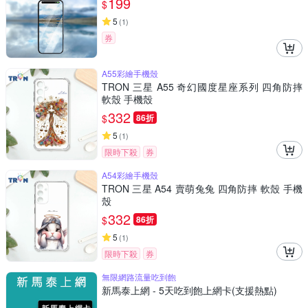
199
$
5
(
1
)
券
A55彩繪手機殼
TRON 三星 A55 奇幻國度星座系列 四角防摔
軟殼 手機殼
332
$
86折
5
(
1
)
限時下殺
券
A54彩繪手機殼
TRON 三星 A54 賣萌兔兔 四角防摔 軟殼 手機
殼
332
$
86折
5
(
1
)
限時下殺
券
無限網路流量吃到飽
新馬泰上網 - 5天吃到飽上網卡(支援熱點)