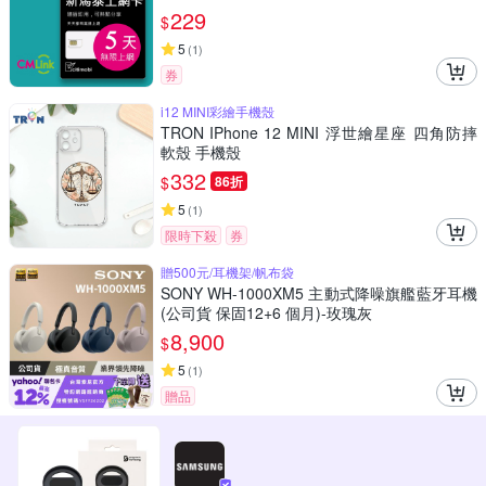
229
$
5
(
1
)
券
i12 MINI彩繪手機殼
TRON IPhone 12 MINI 浮世繪星座 四角防摔
軟殼 手機殼
332
$
86折
5
(
1
)
限時下殺
券
贈500元/耳機架/帆布袋
SONY WH-1000XM5 主動式降噪旗艦藍牙耳機
(公司貨 保固12+6 個月)-玫瑰灰
8,900
$
5
(
1
)
贈品