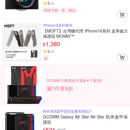
5
(
1
)
限時下殺
券
贈品
iPhone16系列專用
【MOFT】台灣總代理 iPhone16系列 皮革磁力
保護殼 MOVAS™
1,380
$
5
(
1
)
券
GCOMM 行動電源/充電線▼下殺9折
滿1件享9折
時尚潮流盔甲造型金屬質感設計
GCOMM Galaxy A8 Star A9 Star 防摔盔甲保
護殼
624
$
693