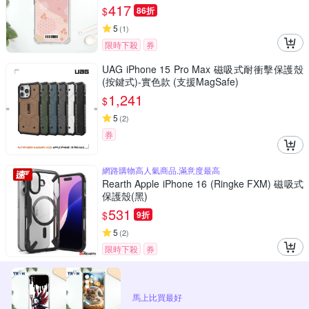
417
$
86折
5
(
1
)
限時下殺
券
UAG iPhone 15 Pro Max 磁吸式耐衝擊保護殼
(按鍵式)-實色款 (支援MagSafe)
1,241
$
5
(
2
)
券
網路購物高人氣商品,滿意度最高
Rearth Apple iPhone 16 (Ringke FXM) 磁吸式
保護殼(黑)
531
$
9折
5
(
2
)
限時下殺
券
馬上比買最好