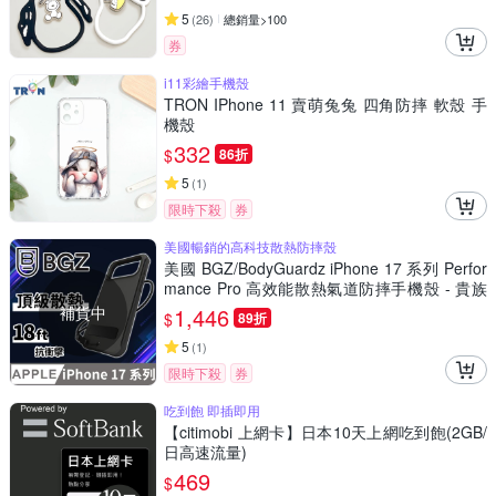
5
(
26
)
總銷量>100
券
i11彩繪手機殼
TRON IPhone 11 賣萌兔兔 四角防摔 軟殼 手
機殼
332
$
86折
5
(
1
)
限時下殺
券
美國暢銷的高科技散熱防摔殼
美國 BGZ/BodyGuardz iPhone 17 系列 Perfor
mance Pro 高效能散熱氣道防摔手機殼 - 貴族
黑
補貨中
1,446
$
89折
5
(
1
)
限時下殺
券
吃到飽 即插即用
【citimobi 上網卡】日本10天上網吃到飽(2GB/
日高速流量)
469
$