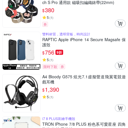
ch S Pro 通用款 磁吸扣編織錶帶(22mm)
380
$
5
(
1
)
券
雙料材質，透明背板，時尚設計
RAPTIC Apple iPhone 14 Secure Magsafe 保
護殼
756
$
9折
5
(
1
)
限時下殺
券
A4 Bloody G575 炫光7.1虛擬聲道飛翼電競遊
戲耳機
1,390
$
5
(
1
)
i7 8 PLUS彩繪手機殼
TRON IPhone 7/8 PLUS 粉色系可愛星座 四角