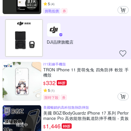
5
(
4
)
挑戰低價
券
DJI品牌旗艦店
i11彩繪手機殼
TRON IPhone 11 賣萌兔兔 四角防摔 軟殼 手
機殼
332
$
86折
5
(
1
)
限時下殺
券
美國暢銷的高科技散熱防摔殼
美國 BGZ/BodyGuardz iPhone 17 系列 Perfor
mance Pro 高效能散熱氣道防摔手機殼 - 貴族
黑
補貨中
1,446
$
89折