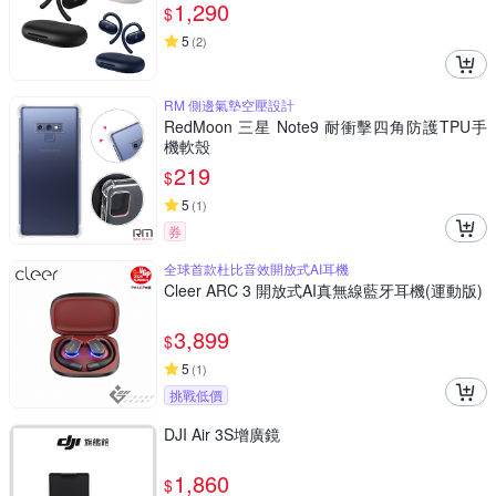
1,290
$
5
(
2
)
RM 側邊氣墊空壓設計
RedMoon 三星 Note9 耐衝擊四角防護TPU手
機軟殼
219
$
5
(
1
)
券
全球首款杜比音效開放式AI耳機
Cleer ARC 3 開放式AI真無線藍牙耳機(運動版)
3,899
$
5
(
1
)
挑戰低價
DJI Air 3S增廣鏡
1,860
$