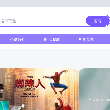
搜尋
必逛好店
刷卡/超取
會員專享