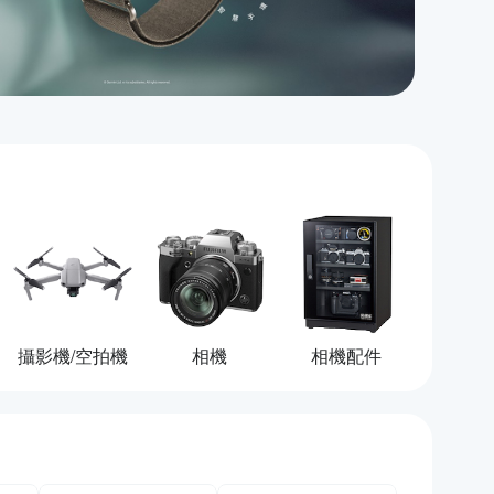
攝影機/空拍機
相機
相機配件