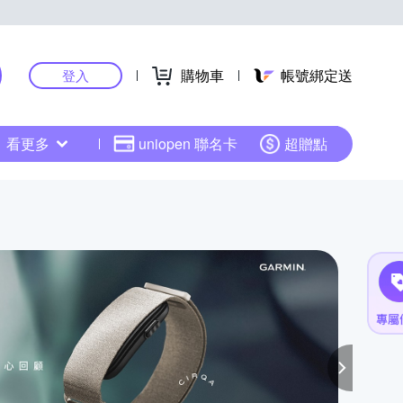
購物車
帳號綁定送
登入
看更多
uniopen 聯名卡
超贈點