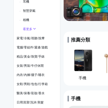
耳機
智慧穿戴
相機
看更多
家電/冷氣/視聽/按摩
推薦分類
電腦/零組件/週邊/遊戲
精品/黃金/珠寶/手錶
女裝/男裝/牛仔休閒
內衣/內褲/襪子/睡衣
手機
女鞋/男鞋/包包/行李箱
醫美/保養/彩妝/香水
手機
的優惠推薦
日用清潔/洗沐/美髮