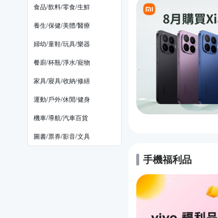
食品/飲料/零食/生鮮
養生/保健/美體/醫療
婦幼/童鞋/玩具/樂器
餐廚/杯瓶/淨水/寵物
家具/寢具/收納/修繕
運動/戶外/休閒/健身
機車/導航/汽車百貨
圖書/票券/影音/文具
手機福利品
的優