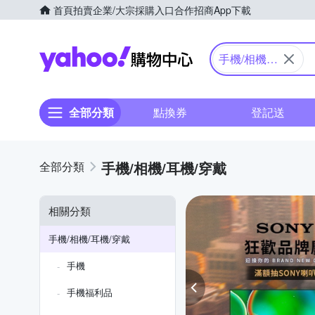
首頁
拍賣
企業/大宗採購入口
合作招商
App下載
Yahoo購物中心
手機/相機/
耳機/穿戴
全部分類
點換券
登記送
手機/相機/耳機/穿戴
相關分類
手機/相機/耳機/穿戴
手機
手機福利品