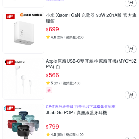
小米 Xiaomi GaN 充電器 90W 2C1A版 官方旗
艦館
699
$
4.8
(
20
)
總銷量>200
Apple原廠USB-C雙耳線控原廠耳機(MYQY3Z
P/A)-白
566
$
5
(
21
)
總銷量>100
券
CP值再升級美國 百美元以下耳機銷售冠軍
JLab Go POP+ 真無線藍牙耳機
799
$
4.8
(
55
)
總銷量>100