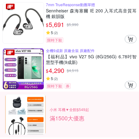
7mm TrueResponse動圈單體
Sennheiser 森海塞爾 IE 200 入耳式高音質耳
機 銀韻版
5,691
$
$
5,990
5
(
2
)
限時下殺
全機9成新 原廠盒裝 原廠配件
【福利品】vivo V27 5G (8G/256G) 6.78吋智
慧型手機(9成新)
4,290
$
$
4,515
5
(
2
)
限時下殺
券
小米 耳機▼全館$549起
滿1500大優惠