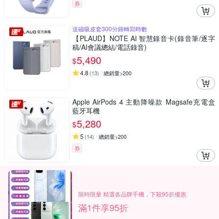
券
送磁吸皮套300分鐘轉寫時數
【PLAUD】NOTE AI 智慧錄音卡(錄音筆/逐字
稿/AI會議總結/電話錄音)
5,490
$
4.8
(
13
)
總銷量>200
Apple AirPods 4 主動降噪款 Magsafe充電盒
藍牙耳機
5,280
$
5
(
14
)
總銷量>200
券
限時限量 精選各品牌手機，下殺95折優惠
滿1件享95折