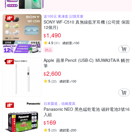
送100元 果凍套 記憶耳塞
SONY WF-C510 真無線藍牙耳機 (公司貨 保固
12個月)
1,490
$
4.9
(
31
)
總銷量>100
贈品
Apple 蘋果Pencil (USB-C) MUWA3TA/A 觸控
筆
2,600
$
5
(
22
)
總銷量>100
日本製造，信賴度高
Panasonic NEO 黑色錳乾電池 碳鋅電池3號16
入組
169
$
5
(
20
)
總銷量>200