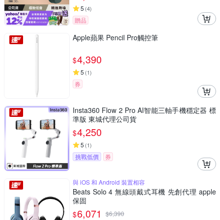
5
(
4
)
贈品
Apple蘋果 Pencil Pro觸控筆
4,390
$
5
(
1
)
券
Insta360 Flow 2 Pro AI智能三軸手機穩定器 標
準版 東城代理公司貨
4,250
$
5
(
1
)
挑戰低價
券
與 iOS 和 Android 裝置相容
Beats Solo 4 無線頭戴式耳機 先創代理 apple
保固
6,071
$
$
6,390