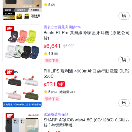
5
(
2
)
購衷心會員最高回饋6%
Beats Fit Pro 真無線降噪藍牙耳機 (原廠公司
貨)
6,641
$
$
6,990
4.8
(
6
)
限時下殺
PHILIPS 飛利浦 4900mAh口袋行動電源 DLP2
550C
531
$
9折
5
(
26
)
總銷量>300
限時下殺
送滿版玻璃保貼
SHARP AQUOS wish4 5G (6G/128G) 6.6吋八
核心智慧型手機