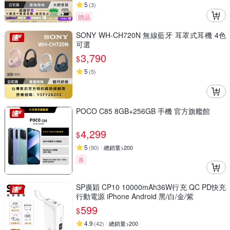
5
(
3
)
贈品
SONY WH-CH720N 無線藍牙 耳罩式耳機 4色
可選
3,790
$
5
(
5
)
POCO C85 8GB+256GB 手機 官方旗艦館
4,299
$
5
(
90
)
總銷量>200
券
SP廣穎 CP10 10000mAh36W行充 QC PD快充
行動電源 iPhone Android 黑/白/金/紫
599
$
4.9
(
42
)
總銷量>200