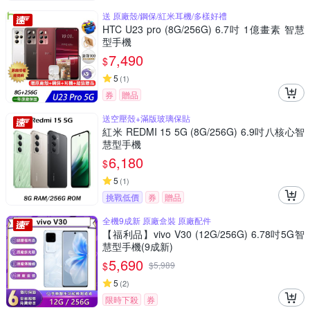
送 原廠殼/鋼保/紅米耳機/多樣好禮
HTC U23 pro (8G/256G) 6.7吋 1億畫素 智慧
型手機
7,490
$
5
(
1
)
券
贈品
送空壓殼+滿版玻璃保貼
紅米 REDMI 15 5G (8G/256G) 6.9吋八核心智
慧型手機
6,180
$
5
(
1
)
挑戰低價
券
贈品
全機9成新 原廠盒裝 原廠配件
【福利品】vivo V30 (12G/256G) 6.78吋5G智
慧型手機(9成新)
5,690
$
$
5,989
5
(
2
)
限時下殺
券