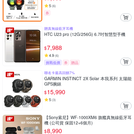
5
(
6
)
券
贈真無線藍牙耳機
HTC U23 pro (12G/256G) 6.7吋智慧型手機
7,988
$
4.9
(
6
)
挑戰低價
券
贈品
聯名卡最高回饋7%
GARMIN INSTINCT 2X Solar 本我系列 太陽能
GPS腕錶
15,990
$
5
(
3
)
【Sony索尼】WF-1000XM6 旗艦真無線藍牙耳
機 (公司貨 保固12+6個月)
8,990
$