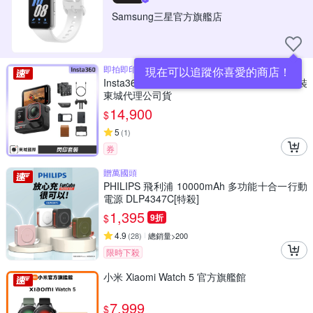
Samsung三星官方旗艦店
即拍即印 把握當下
現在可以追蹤你喜愛的商店！
Insta360 ACE PRO 2 廣角運動相機 閃印套裝
東城代理公司貨
14,900
$
5
(
1
)
券
贈萬國頭
PHILIPS 飛利浦 10000mAh 多功能十合一行動
電源 DLP4347C[特殺]
1,395
$
9折
4.9
(
28
)
總銷量>200
限時下殺
小米 Xiaomi Watch 5 官方旗艦館
7,999
$