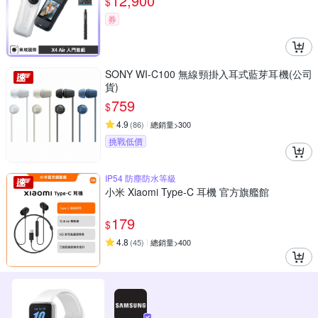
12,900
$
券
SONY WI-C100 無線頸掛入耳式藍芽耳機(公司
貨)
759
$
4.9
(
86
)
總銷量>300
挑戰低價
IP54 防塵防水等級
小米 Xiaomi Type-C 耳機 官方旗艦館
179
$
4.8
(
45
)
總銷量>400