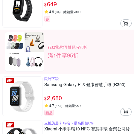
649
$
4.9
(
34
)
總銷量>300
券
行動電源x耳機 限時95折
滿1件享95折
限時下殺
Samsung Galaxy Fit3 健康智慧手環 (R390)
2,680
$
4.7
(
157
)
總銷量>500
贈品
支援悠遊卡 聯名卡最高回饋6%
Xiaomi 小米手環10 NFC 智慧手環 台灣公司貨