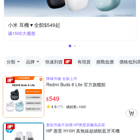
小米 耳機▼全館$549起
滿1500大優惠
分類
品牌
快速到貨
有現貨
挑戰低價
價格低到
降噪升級 全新上市
Redmi Buds 8 Lite 官方旗艦館
549
$
4.9
(
77
)
總銷量>1000
新款升級不加價 HP惠普原廠高品質
HP 惠普 H10H 真無線超續航藍牙耳機