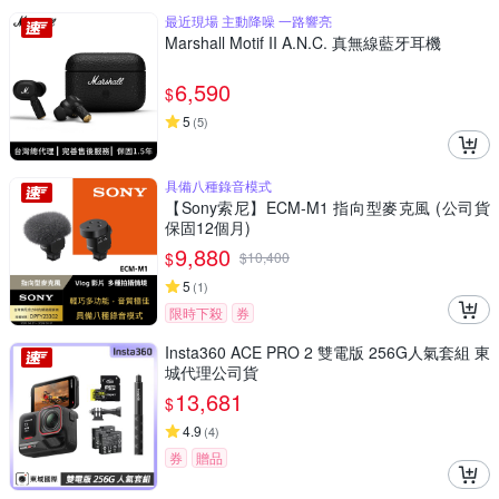
最近現場 主動降噪 一路響亮
Marshall Motif II A.N.C. 真無線藍牙耳機
6,590
$
5
(
5
)
具備八種錄音模式
【Sony索尼】ECM-M1 指向型麥克風 (公司貨
保固12個月)
9,880
$
$
10,400
5
(
1
)
限時下殺
券
Insta360 ACE PRO 2 雙電版 256G人氣套組 東
城代理公司貨
13,681
$
4.9
(
4
)
券
贈品