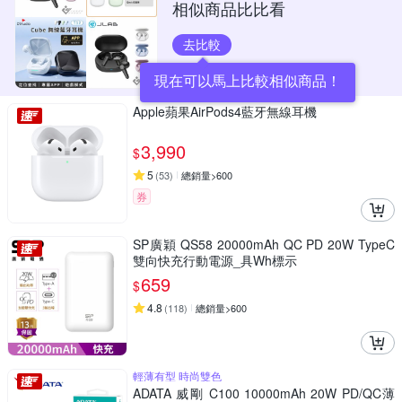
相似商品比比看
去比較
現在可以馬上比較相似商品！
Apple蘋果AirPods4藍牙無線耳機
3,990
$
5
(
53
)
總銷量>600
券
SP廣穎 QS58 20000mAh QC PD 20W TypeC
雙向快充行動電源_具Wh標示
659
$
4.8
(
118
)
總銷量>600
輕薄有型 時尚雙色
ADATA 威剛 C100 10000mAh 20W PD/QC薄