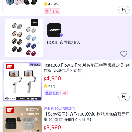
4.5
(
2
)
限時下殺
BOSE 官方旗艦店
Insta360 Flow 2 Pro AI智能三軸手機穩定器 創
作版 東城代理公司貨
4,900
$
5
(
7
)
挑戰低價
券
註冊送300/贈保護套
【Sony索尼】WF-1000XM6 旗艦真無線藍牙耳
機 (公司貨 保固12+6個月)
8,990
$