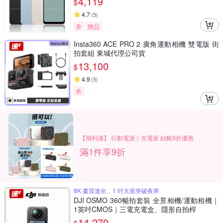
4,119
$
4.7
(
5
)
券
贈品
Insta360 ACE PRO 2 廣角運動相機 雙電版 街
拍套組 東城代理公司貨
13,100
$
4.9
(
5
)
券
【飛利浦】 行動電源｜充電座 結帳9折優惠
滿1件享9折
8K 畫質進化，1 吋大底突破夜界
DJI OSMO 360暢拍套裝 全景相機/運動相機｜
1英吋CMOS｜三電充電盒、隱形自拍桿
14,270