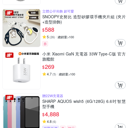
立體公仔吊飾 超可愛
SNOOPY史努比 造型矽膠環手機夾片組 (夾片
+造型掛飾)
588
$
5
(
26
)
總銷量>100
券
小米 Xiaomi GaN 充電器 33W Type-C版 官方
旗艦館
269
$
4.7
(
5
)
總銷量>100
贈22W充電器
SHARP AQUOS wish5 (6G/128G) 6.6吋智慧
型手機
4,888
$
4.8
(
6
)