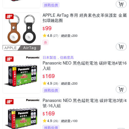
挑戰低價
APPLE AirTag 專用 經典素色皮革保護套 金屬
扣環鑰匙圈
99
$
4.8
(
27
)
總銷量>200
券
日本製造，信賴度高
Panasonic NEO 黑色錳乾電池 碳鋅電池4號16
入組
169
$
4.9
(
28
)
總銷量>200
挑戰低價
Panasonic NEO 黑色錳乾電池 碳鋅電池3號/4
號-16入組
169
$
4.9
(
26
)
總銷量>100
挑戰低價