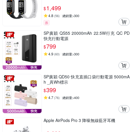
1,499
$
4.8
(
56
)
總銷量>300
券
SP廣穎 QS55 20000mAh 22.5W行充 QC PD
快充行動電源
799
$
4.9
(
60
)
總銷量>300
SP廣穎 QD50 快充直插口袋行動電源 5000mA
h _具Wh標示
399
$
4.7
(
76
)
總銷量>400
Apple AirPods Pro 3 降噪無線藍牙耳機