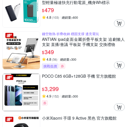
型輕量極速快充行動電源_機身Wh標示
479
$
4.8
(
103
)
總銷量>600
鏤空散熱 折疊收納 穩固支撐 邊充電玩
ANTIAN ipad桌面金屬折疊平板支架 追劇懶人
支架 直播/會議 平板架 手機支架 交換禮物
349
$
4.8
(
56
)
總銷量>300
挑戰低價
券
POCO C85 6GB+128GB 手機 官方旗艦館
3,299
$
4.9
(
152
)
總銷量>300
券
小米Xiaomi 手環 9 Active 黑色 官方旗艦館