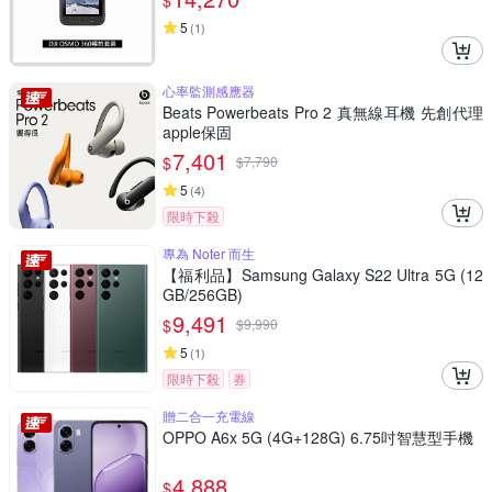
$
5
(
1
)
心率監測感應器
Beats Powerbeats Pro 2 真無線耳機 先創代理
apple保固
7,401
$
$
7,790
5
(
4
)
限時下殺
專為 Noter 而生
【福利品】Samsung Galaxy S22 Ultra 5G (12
GB/256GB)
9,491
$
$
9,990
5
(
1
)
限時下殺
券
贈二合一充電線
OPPO A6x 5G (4G+128G) 6.75吋智慧型手機
4,888
$