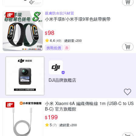
親膚防水抗污材質
小米手環8/小米手環9單色錶帶腕帶
98
$
4.4
(
49
)
總銷量>200
挑戰低價
券
DJI品牌旗艦店
小米 Xiaomi 6A 編織傳輸線 1m (USB-C to US
B-C) 官方旗艦館
199
$
5
(
7
)
總銷量>200