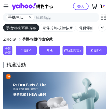
Yahoo購物中心
登入
手機/相機/
耳機/穿戴
手機/相機/耳機/穿戴
家電/冷氣/視聽/按摩
電腦/零組件/週邊/
全部分類
手機/相機/耳機/穿戴
全部
手機配件
耳機
行動電源/電池
相機配件
分類
精選活動