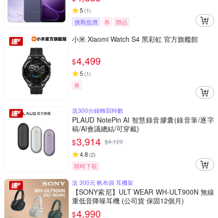
5
(
1
)
挑戰低價
券
贈品
小米 Xiaomi Watch S4 黑彩虹 官方旗艦館
4,499
$
5
(
1
)
券
送300分鐘轉寫時數
PLAUD NotePin AI 智慧錄音膠囊(錄音筆/逐字
稿/AI會議總結/可穿戴)
3,914
$
$
4,120
4.8
(
2
)
限時下殺
送 300元 帆布袋 耳機架
【SONY索尼】ULT WEAR WH-ULT900N 無線
重低音降噪耳機 (公司貨 保固12個月)
4,990
$