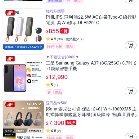
挑戰低價
券
贈品
輕巧好攜帶
PHILIPS 飛利浦22.5W AC自帶Type-C線行動
電源_具Wh標示 DLP5201C
855
$
9折
4.9
(
38
)
總銷量>100
限時下殺
贈品
▼下殺現省$3000▼
三星 Samsung Galaxy A37 (8G/256G) 6.7吋 2
+1鏡頭智慧手機
12,990
$
5
(
1
)
券
贈品
送商品卡500
[Sony 索尼公司貨 保固12+6] WH-1000XM5 主
動式降噪旗艦藍牙耳機(頂級降噪 /極真音質/配
戴舒適)
7,390
$
84折
4.8
(
2
)
限時下殺
贈品