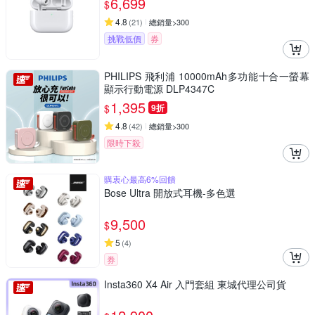
6,699
$
4.8
(
21
)
總銷量>300
挑戰低價
券
PHILIPS 飛利浦 10000mAh多功能十合一螢幕
顯示行動電源 DLP4347C
1,395
$
9折
4.8
(
42
)
總銷量>300
限時下殺
購衷心最高6%回饋
Bose Ultra 開放式耳機-多色選
9,500
$
5
(
4
)
券
Insta360 X4 Air 入門套組 東城代理公司貨