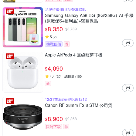
品況特優 贈抗刮螢幕保貼
Samsung Galaxy A56 5G (8G/256G) AI 手機
(原廠保S+福利品)+螢幕保貼
8,350
$
$
8,789
5
(
2
)
挑戰低價
券
Apple AirPods 4 無線藍芽耳機
4,090
$
4.4
(
20
)
總銷量>100
券
12/31前滿3萬登記送1212
Canon RF 28mm F2.8 STM 公司貨
8,900
$
$
9,368
限時下殺
券