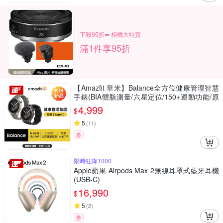
下殺95折⬅︎ 相機大特賣
滿1件享95折
【Amazfit 華米】Balance全方位健康管理智慧
手錶(BIA體脂測量/六星定位/150+運動功能/原
廠公司貨)
4,999
$
5
(
11
)
券
限時狂降1000
Apple蘋果 Airpods Max 2無線耳罩式藍牙耳機
(USB-C)
16,990
$
5
(
2
)
券