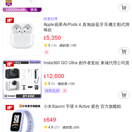
限量狂降
Apple蘋果AirPods 4 真無線藍牙耳機主動式降
噪款
5,350
$
5
(
14
)
總銷量>100
券
Insta360 GO Ultra 創作者套組 東城代理公司貨
12,600
$
5
(
5
)
總銷量>100
挑戰低價
券
小米Xiaomi 手環 9 Active 紫色 官方旗艦館
649
$
4.9
(
27
)
總銷量>200