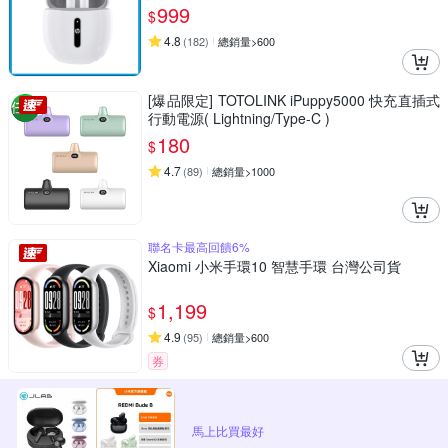
999
$
4.8
(
182
)
總銷量>600
[爆品限定] TOTOLINK iPuppy5000 快充直插式
行動電源( Lightning/Type-C )
180
$
4.7
(
89
)
總銷量>1000
聯名卡最高回饋6%
Xiaomi 小米手環10 智慧手環 台灣公司貨
1,199
$
4.9
(
95
)
總銷量>600
券
馬上比買最好