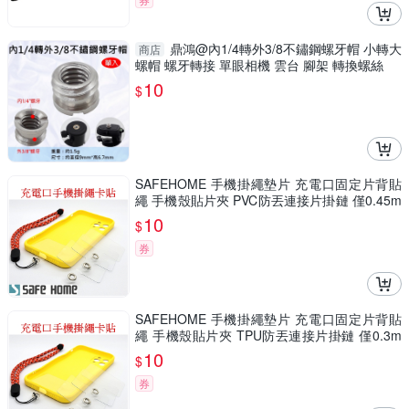
鼎鴻@內1/4轉外3/8不鏽鋼螺牙帽 小轉大
商店
螺帽 螺牙轉接 單眼相機 雲台 腳架 轉換螺絲
10
$
SAFEHOME 手機掛繩墊片 充電口固定片背貼
繩 手機殼貼片夾 PVC防丟連接片掛鏈 僅0.45m
m 厚 CPA043
10
$
券
SAFEHOME 手機掛繩墊片 充電口固定片背貼
繩 手機殼貼片夾 TPU防丟連接片掛鏈 僅0.3m
m 厚 CPA042
10
$
券