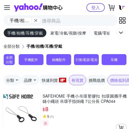
Yahoo購物中心
登入
手機/相機/
耳機/穿戴
手機/相機/耳機/穿戴
家電/冷氣/視聽/按摩
電腦/零組件/週邊/
全部分類
手機/相機/耳機/穿戴
全部
手機配件
相機配件
行動電源/電池
耳機
分類
分類
品牌
快速到貨
有現貨
挑戰低價
價格低到
SAFEHOME 手機小吊環塑膠扣 扣環圓圈手機
鏈小繩頭 吊環手指掛繩 7公分長 CPA044
8
$
5
(
1
)
券