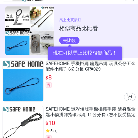
馬上比買最好
相似商品比比看
去比較
現在可以馬上比較相似商品！
SAFEHOME 手機掛繩 鑰匙吊繩 玩具公仔五金
配件小繩子 6公分長 CPA029
8
$
券
SAFEHOME 迷彩短版手機掛繩手繩 隨身碟鑰
匙小物掛飾指環吊繩 11公分長 (恕不接受指定
顏色出貨) CPA045
10
$
5
(
1
)
券