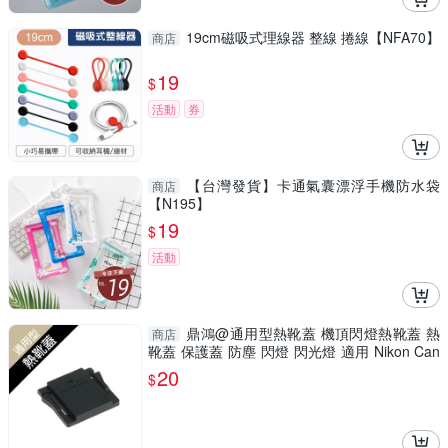
19cm磁吸式理線器 整線 捲線【NFA70】
商店
19
$
活動
券
【台灣發貨】卡通氣囊漂浮手機防水袋
商店
【N195】
19
$
活動
鼎鴻@通用型熱靴蓋 機頂閃燈熱靴蓋 熱
商店
靴蓋 保護蓋 防塵 閃燈 閃光燈 適用 Nikon Can
on
20
$