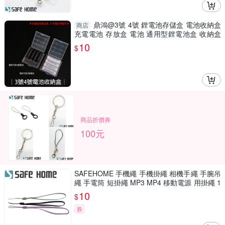
鼎鴻@3號 4號 鋰電池存儲盒 電池收納盒
商店
充電電池 存放盒 電池 通用型鋰電池盒 收納盒
儲存盒
10
$
商品折價券
100元
SAFEHOME 手機繩 手機掛繩 相機手繩 手腕吊
繩 手電筒 短掛繩 MP3 MP4 移動電源 用掛繩 1
3公分長 CPA017
10
$
券