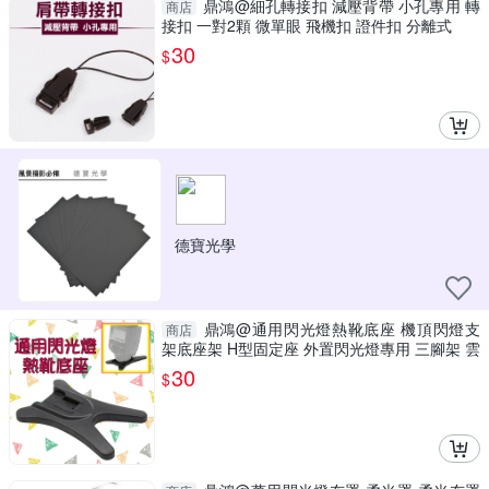
鼎鴻@細孔轉接扣 減壓背帶 小孔專用 轉
商店
接扣 一對2顆 微單眼 飛機扣 證件扣 分離式
30
$
德寶光學
鼎鴻@通用閃光燈熱靴底座 機頂閃燈支
商店
架底座架 H型固定座 外置閃光燈專用 三腳架 雲
台
30
$