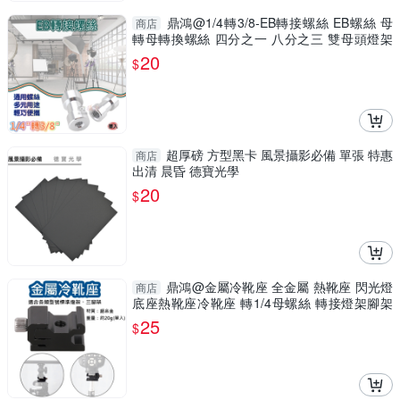
鼎鴻@1/4轉3/8-EB轉接螺絲 EB螺絲 母
商店
轉母轉換螺絲 四分之一 八分之三 雙母頭燈架
攝影燈螺絲
20
$
超厚磅 方型黑卡 風景攝影必備 單張 特惠
商店
出清 晨昏 德寶光學
20
$
鼎鴻@金屬冷靴座 全金屬 熱靴座 閃光燈
商店
底座熱靴座冷靴座 轉1/4母螺絲 轉接燈架腳架
雲台支架
25
$