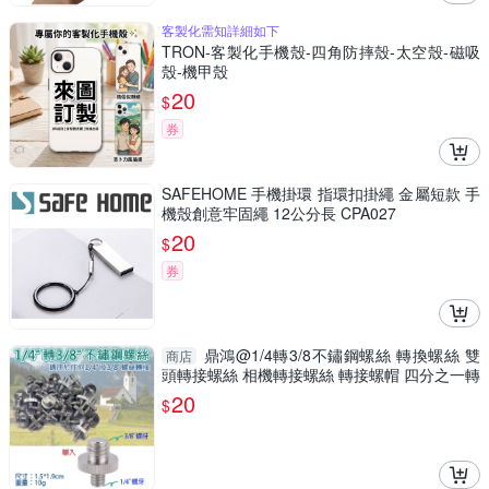
客製化需知詳細如下
TRON-客製化手機殼-四角防摔殼-太空殼-磁吸
殼-機甲殼
20
$
券
SAFEHOME 手機掛環 指環扣掛繩 金屬短款 手
機殼創意牢固繩 12公分長 CPA027
20
$
券
鼎鴻@1/4轉3/8不鏽鋼螺絲 轉換螺絲 雙
商店
頭轉接螺絲 相機轉接螺絲 轉接螺帽 四分之一轉
八分之三
20
$