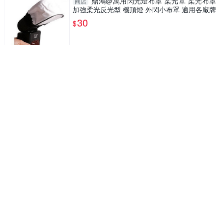
鼎鴻@萬用閃光燈布罩 柔光罩 柔光布罩
商店
加強柔光反光型 機頂燈 外閃小布罩 適用各廠牌
30
$
鼎鴻@佳能鏡頭橡皮圈 膠皮膠圈 保護圈
商店
變焦環飾圈 矽膠圈 彈性好 經久耐用 九色可選
另售尼康款
30
$
鼎鴻@小孔背帶三角轉接環(一組2入) 三
商店
角環 托架 背帶三角扣環 轉接環 相機扣環 背帶
環
30
$
鼎鴻@純銅四分之一及八分之三互轉螺絲
商店