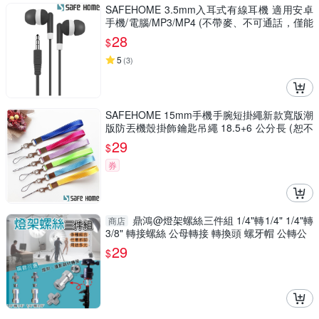
SAFEHOME 3.5mm入耳式有線耳機 適用安卓
手機/電腦/MP3/MP4 (不帶麥、不可通話，僅能
聽音樂) EH3501
28
$
5
(
3
)
SAFEHOME 15mm手機手腕短掛繩新款寬版潮
版防丟機殼掛飾鑰匙吊繩 18.5+6 公分長 (恕不
接受指定顏色出貨) CPA035
29
$
券
鼎鴻@燈架螺絲三件組 1/4"轉1/4" 1/4"轉
商店
3/8" 轉接螺絲 公母轉接 轉換頭 螺牙帽 公轉公
29
$