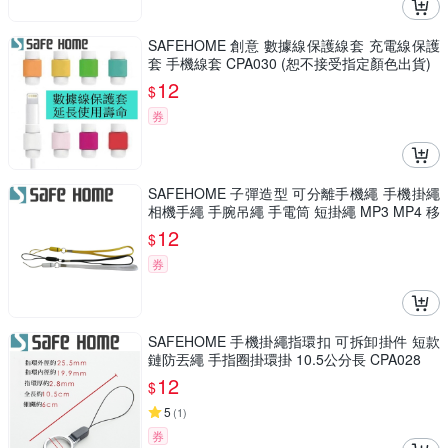
SAFEHOME 創意 數據線保護線套 充電線保護
套 手機線套 CPA030 (恕不接受指定顏色出貨)
12
$
券
SAFEHOME 子彈造型 可分離手機繩 手機掛繩
相機手繩 手腕吊繩 手電筒 短掛繩 MP3 MP4 移
動電源 用掛繩 13公分長 CPA019
12
$
券
SAFEHOME 手機掛繩指環扣 可拆卸掛件 短款
鏈防丟繩 手指圈掛環掛 10.5公分長 CPA028
12
$
5
(
1
)
券