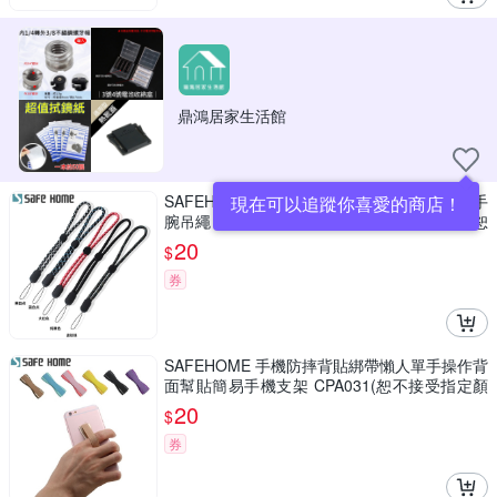
鼎鴻居家生活館
SAFEHOME 可調節圓繩 手機掛繩 相機手繩 手
現在可以追蹤你喜愛的商店！
腕吊繩 短掛繩 移動電源 用掛繩 21.5公分長 (恕
不接受指定顏色出貨) CPA026
20
$
券
SAFEHOME 手機防摔背貼綁帶懶人單手操作背
面幫貼簡易手機支架 CPA031(恕不接受指定顏
色出貨)
20
$
券