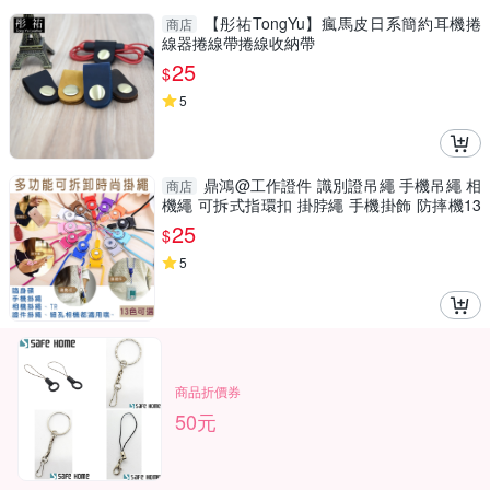
【彤祐TongYu】瘋馬皮日系簡約耳機捲
商店
線器捲線帶捲線收納帶
25
$
5
鼎鴻@工作證件 識別證吊繩 手機吊繩 相
商店
機繩 可拆式指環扣 掛脖繩 手機掛飾 防摔機13
色可選
25
$
5
商品折價券
50元