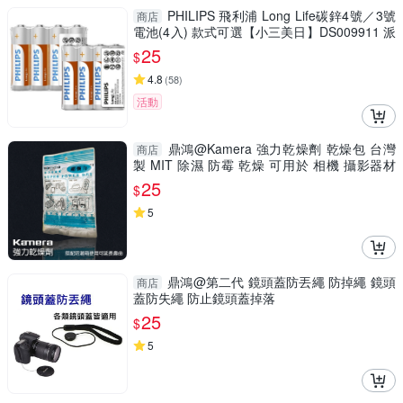
PHILIPS 飛利浦 Long Life碳鋅4號／3號
商店
電池(4入) 款式可選【小三美日】DS009911 派
對
25
$
4.8
(
58
)
活動
鼎鴻@Kamera 強力乾燥劑 乾燥包 台灣
商店
製 MIT 除濕 防霉 乾燥 可用於 相機 攝影器材
電池 零件(單包售)
25
$
5
鼎鴻@第二代 鏡頭蓋防丟繩 防掉繩 鏡頭
商店
蓋防失繩 防止鏡頭蓋掉落
25
$
5