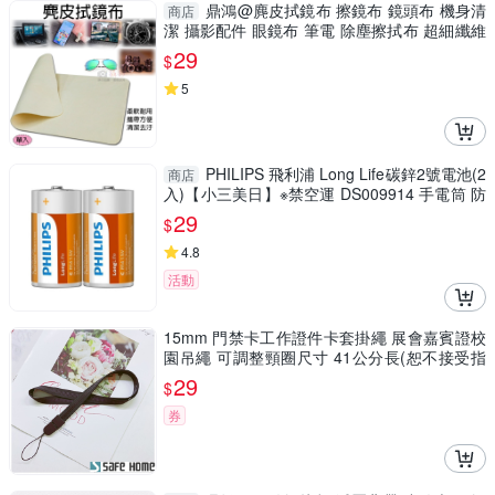
鼎鴻@麂皮拭鏡布 擦鏡布 鏡頭布 機身清
商店
潔 攝影配件 眼鏡布 筆電 除塵擦拭布 超細纖維
布
29
$
5
PHILIPS 飛利浦 Long Life碳鋅2號電池(2
商店
入)【小三美日】※禁空運 DS009914 手電筒 防
災 AA
29
$
4.8
活動
15mm 門禁卡工作證件卡套掛繩 展會嘉賓證校
園吊繩 可調整頸圈尺寸 41公分長(恕不接受指
定顏色出貨) CPA038
29
$
券