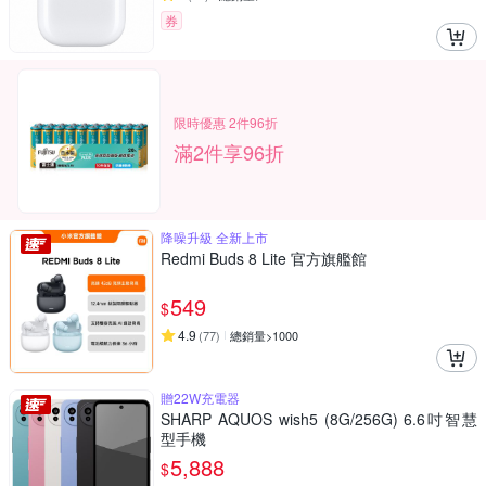
券
限時優惠 2件96折
滿2件享96折
降噪升級 全新上市
Redmi Buds 8 Lite 官方旗艦館
549
$
4.9
(
77
)
總銷量>1000
贈22W充電器
SHARP AQUOS wish5 (8G/256G) 6.6吋智慧
型手機
5,888
$