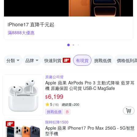
iPhone17 直降千元起
滿8888大優惠
分類
品牌
快速到貨
有現貨
挑戰低價
價格低到
原廠公司貨
Apple 蘋果 AirPods Pro 3 主動式降噪 藍芽耳
機 原廠保固 公司貨 USB-C MagSafe
6,199
$
5
(
16
)
總銷量>200
挑戰低價
券
限時狂降1500
Apple 蘋果 iPhone17 Pro Max 256G - 5G智慧
型手機