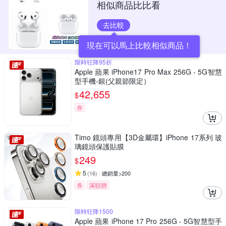
相似商品比比看
去比較
現在可以馬上比較相似商品！
限時狂降95折
Apple 蘋果 iPhone17 Pro Max 256G - 5G智慧
型手機-銀(父親節限定）
42,655
$
券
Timo 鏡頭專用【3D金屬環】iPhone 17系列 玻
璃鏡頭保護貼膜
249
$
5
(
16
)
總銷量>200
券
滿額贈
限時狂降1500
Apple 蘋果 iPhone 17 Pro 256G - 5G智慧型手