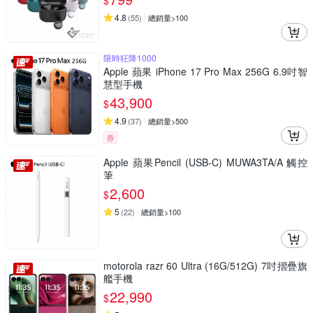
$
4.8
(
55
)
總銷量>100
限時狂降1000
Apple 蘋果 iPhone 17 Pro Max 256G 6.9吋智
慧型手機
43,900
$
4.9
(
37
)
總銷量>500
券
Apple 蘋果Pencil (USB-C) MUWA3TA/A 觸控
筆
2,600
$
5
(
22
)
總銷量>100
motorola razr 60 Ultra (16G/512G) 7吋摺疊旗
艦手機
22,990
$