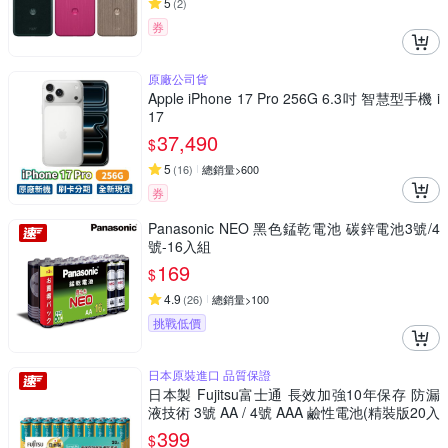
5
(
2
)
券
原廠公司貨
Apple iPhone 17 Pro 256G 6.3吋 智慧型手機 i
17
37,490
$
5
(
16
)
總銷量>600
券
Panasonic NEO 黑色錳乾電池 碳鋅電池3號/4
號-16入組
169
$
4.9
(
26
)
總銷量>100
挑戰低價
日本原裝進口 品質保證
日本製 Fujitsu富士通 長效加強10年保存 防漏
液技術 3號 AA / 4號 AAA 鹼性電池(精裝版20入
裝)
399
$