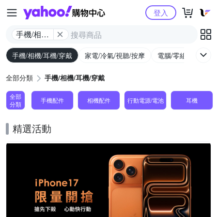
Yahoo購物中心
登入
手機/相機/
耳機/穿戴
手機/相機/耳機/穿戴
家電/冷氣/視聽/按摩
電腦/零組件/週邊/
全部分類
手機/相機/耳機/穿戴
全部
手機配件
相機配件
行動電源/電池
耳機
分類
精選活動