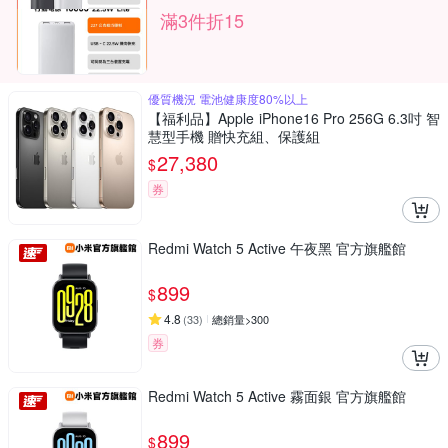
滿3件折15
優質機況 電池健康度80%以上
【福利品】Apple iPhone16 Pro 256G 6.3吋 智
慧型手機 贈快充組、保護組
27,380
$
券
Redmi Watch 5 Active 午夜黑 官方旗艦館
899
$
4.8
(
33
)
總銷量>300
券
Redmi Watch 5 Active 霧面銀 官方旗艦館
899
$