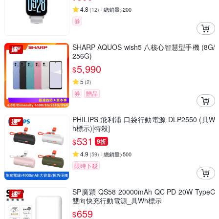
4.8
(
12
)
總銷量>200
券
SHARP AQUOS wish5 八核心智慧型手機 (8G/
256G)
5,990
$
5
(
2
)
券
贈品
PHILIPS 飛利浦 口袋行動電源 DLP2550 (具W
h標示)[特殺]
531
$
9折
4.9
(
59
)
總銷量>500
限時下殺
SP廣穎 QS58 20000mAh QC PD 20W TypeC
雙向快充行動電源_具Wh標示
659
$