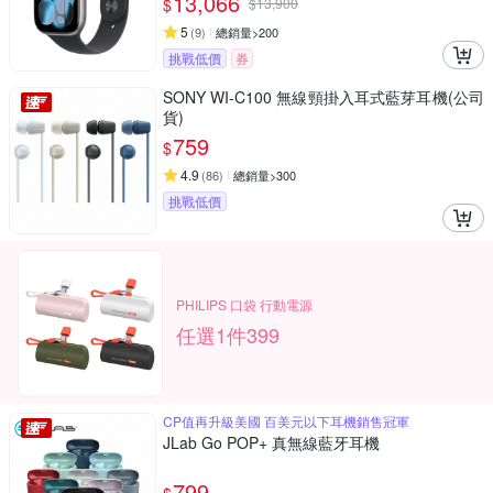
13,066
$
$
13,900
5
(
9
)
總銷量>200
挑戰低價
券
SONY WI-C100 無線頸掛入耳式藍芽耳機(公司
貨)
759
$
4.9
(
86
)
總銷量>300
挑戰低價
PHILIPS 口袋 行動電源
任選1件399
CP值再升級美國 百美元以下耳機銷售冠軍
JLab Go POP+ 真無線藍牙耳機
799