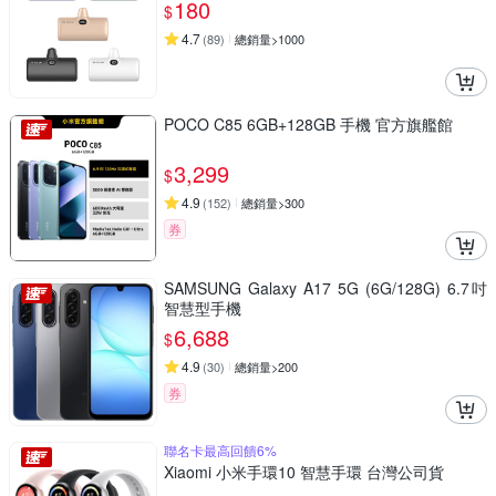
180
$
4.7
(
89
)
總銷量>1000
POCO C85 6GB+128GB 手機 官方旗艦館
3,299
$
4.9
(
152
)
總銷量>300
券
SAMSUNG Galaxy A17 5G (6G/128G) 6.7吋
智慧型手機
6,688
$
4.9
(
30
)
總銷量>200
券
聯名卡最高回饋6%
Xiaomi 小米手環10 智慧手環 台灣公司貨