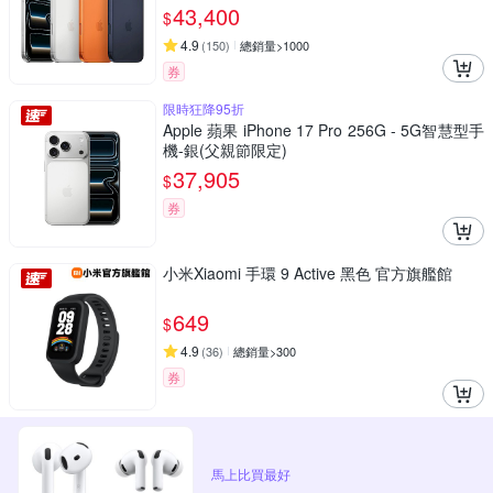
43,400
$
4.9
(
150
)
總銷量>1000
券
限時狂降95折
Apple 蘋果 iPhone 17 Pro 256G - 5G智慧型手
機-銀(父親節限定)
37,905
$
券
小米Xiaomi 手環 9 Active 黑色 官方旗艦館
649
$
4.9
(
36
)
總銷量>300
券
馬上比買最好