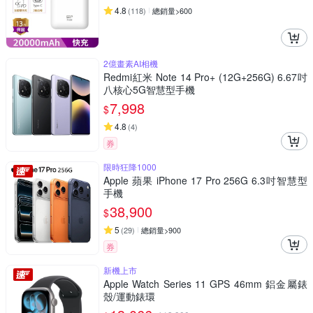
4.8
(
118
)
總銷量>600
2億畫素AI相機
Redmi紅米 Note 14 Pro+ (12G+256G) 6.67吋
八核心5G智慧型手機
7,998
$
4.8
(
4
)
券
限時狂降1000
Apple 蘋果 iPhone 17 Pro 256G 6.3吋智慧型
手機
38,900
$
5
(
29
)
總銷量>900
券
新機上市
Apple Watch Series 11 GPS 46mm 鋁金屬錶
殼/運動錶環