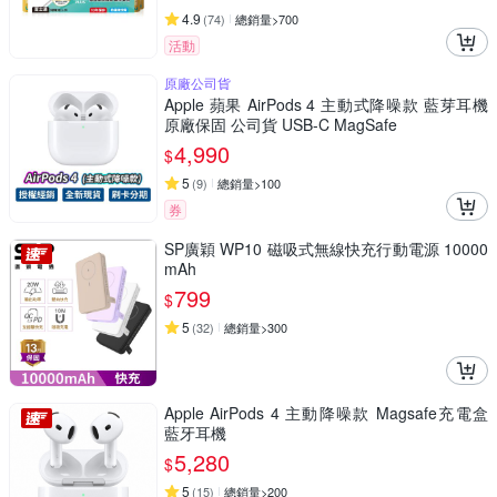
4.9
(
74
)
總銷量>700
活動
原廠公司貨
Apple 蘋果 AirPods 4 主動式降噪款 藍芽耳機
原廠保固 公司貨 USB-C MagSafe
4,990
$
5
(
9
)
總銷量>100
券
SP廣穎 WP10 磁吸式無線快充行動電源 10000
mAh
799
$
5
(
32
)
總銷量>300
Apple AirPods 4 主動降噪款 Magsafe充電盒
藍牙耳機
5,280
$
5
(
15
)
總銷量>200