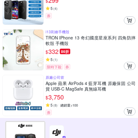
299
$
5
(
4
)
券
i13彩繪手機殼
TRON IPhone 13 奇幻國度星座系列 四角防摔
軟殼 手機殼
332
$
86折
5
(
1
)
限時下殺
券
原廠公司貨
Apple 蘋果 AirPods 4 藍芽耳機 原廠保固 公司
貨 USB-C MagSafe 真無線耳機
3,750
$
5
(
8
)
總銷量>100
券