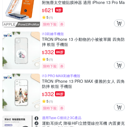
附無塵太空艙貼膜神器 適用 iPhone 13 Pro Ma
x
621
$
9折
5
(
1
)
限時下殺
券
i13彩繪手機殼
TRON IPhone 13 小動物的小被被單圖 四角防
摔 軟殼 手機殼
332
$
86折
5
(
1
)
限時下殺
券
i13 PRO MAX彩繪手機殼
TRON IPhone 13 PRO MAX 優雅的女人 四角
防摔 軟殼 手機殼
332
$
86折
5
(
1
)
限時下殺
券
適用Type-C接頭之3C產品
運動耳掛式 降噪HiFi立體聲線控耳機 內置麥克