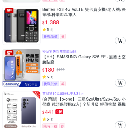
Benten F33 4G-VoLTE 雙卡資安機/老人機/長
輩機/科學園區/軍人
1,388
$
5
(
5
)
挑戰低價
券
秒貼零失誤無塵艙貼膜
【HH】SAMSUNG Galaxy S25 FE -無塵太空
艙貼膜
180
$
$
199
5
(
1
)
挑戰低價
券
買就送10%超贈點至8/31止
(台灣製)【o-one】 三星S26Ultra/S26+/S26 小
螢膜 鏡頭保護貼(2入) 全新升級 輕薄抗擊 裸機
質感 划痕自動修復
441
$
9折
5
(
1
)
限時下殺
券