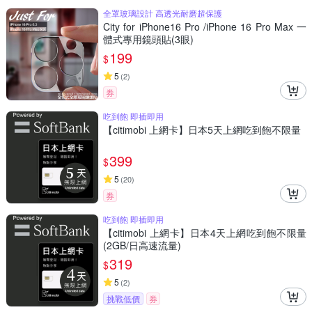
全罩玻璃設計 高透光耐磨超保護
City for iPhone16 Pro /iPhone 16 Pro Max 一
體式專用鏡頭貼(3眼)
199
$
5
(
2
)
券
吃到飽 即插即用
【citimobi 上網卡】日本5天上網吃到飽不限量
399
$
5
(
20
)
券
吃到飽 即插即用
【citimobi 上網卡】日本4天上網吃到飽不限量
(2GB/日高速流量)
319
$
5
(
2
)
挑戰低價
券