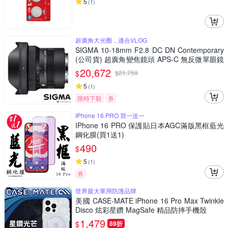
5
(
1
)
超廣角大光圈，適合VLOG
SIGMA 10-18mm F2.8 DC DN Contemporary
(公司貨) 超廣角變焦鏡頭 APS-C 無反微單眼鏡
頭
20,672
$
$
21,759
5
(
1
)
限時下殺
券
IPhone 16 PRO 買一送一
IPhone 16 PRO 保護貼日本AGC滿版黑框藍光
鋼化膜(買1送1)
490
$
5
(
1
)
券
世界最大軍用防護品牌
美國 CASE-MATE iPhone 16 Pro Max Twinkle
Disco 炫彩星鑽 MagSafe 精品防摔手機殼
1,479
$
89折