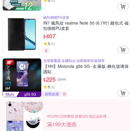
5
(
1
)
磁扣側掀PU皮套
IN7 瘋馬紋 realme Note 50 (6.7吋) 錢包式 磁
扣側掀PU皮套
407
$
5
(
1
)
券
全螢幕覆蓋,全膠貼合,自動吸附安裝簡單
【HH】Motorola g56 5G -全滿版-鋼化玻璃保
護貼
225
$
$
249
5
(
1
)
挑戰低價
券
YOURS 日韓鑽殼 甜蜜520 指定品好禮
滿199大優惠