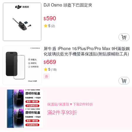
DJI Osmo 頭盔下巴固定夾
590
$
5
(
2
)
犀牛盾 iPhone 16/Plus/Pro/Pro Max 9H滿版鋼
化玻璃抗藍光手機螢幕保護貼(附貼膜輔助工具)
669
$
5
(
18
)
券
保護貼/保護殼▼下殺2件93折
滿2件享93折