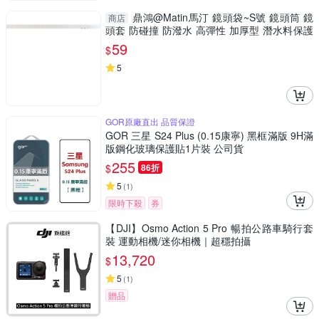
鼎鴻@Matin馬汀 鏡頭袋~S號 鏡頭筒 鏡
商店
頭套 防碰撞 防潑水 高彈性 加厚型 潛水料保護
套
59
$
5
GOR原廠直出 品質保證
GOR 三星 S24 Plus (0.15康寧) 黑框滿版 9H滿
版鋼化玻璃保護貼1片裝 公司貨
255
$
86折
5
(
1
)
限時下殺
券
【DJI】Osmo Action 5 Pro 暢拍公路車騎行套
裝 運動相機/迷你相機｜超穩拍攝
13,720
$
5
(
1
)
贈品