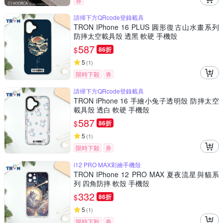
券
請掃下方QRcode登錄載具
TRON IPhone 16 PLUS 圓形復古山水畫系列
防摔太空載具殼 透黑 軟硬 手機殼
587
$
86折
5
(
1
)
限時下殺
券
請掃下方QRcode登錄載具
TRON iPhone 16 手繪小兔子透明殼 防摔太空
載具殼 透白 軟硬 手機殼
587
$
86折
5
(
1
)
限時下殺
券
i12 PRO MAX彩繪手機殼
TRON IPhone 12 PRO MAX 夏夜流星與貓系
列 四角防摔 軟殼 手機殼
332
$
86折
5
(
1
)
限時下殺
券