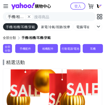
Yahoo購物中心
登入
手機/相機/
耳機/穿戴
手機/相機/耳機/穿戴
家電/冷氣/視聽/按摩
電腦/零組件/週邊/
全部分類
手機/相機/耳機/穿戴
全部
手機配件
相機配件
行動電源/電池
耳機
分類
精選活動