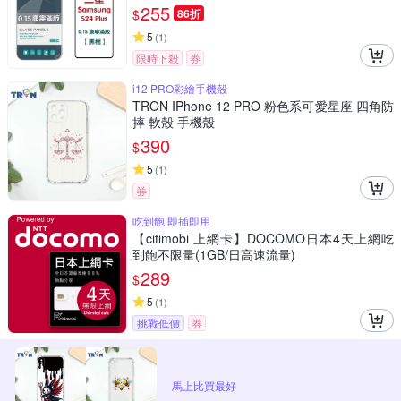
255
$
86折
5
(
1
)
限時下殺
券
i12 PRO彩繪手機殼
TRON IPhone 12 PRO 粉色系可愛星座 四角防
摔 軟殼 手機殼
390
$
5
(
1
)
券
吃到飽 即插即用
【citimobi 上網卡】DOCOMO日本4天上網吃
到飽不限量(1GB/日高速流量)
289
$
5
(
1
)
挑戰低價
券
馬上比買最好