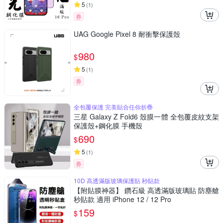
5
(
1
)
券
UAG Google Pixel 8 耐衝擊保護殼
980
$
5
(
1
)
券
全包覆保護 完美貼合任你折疊
三星 Galaxy Z Fold6 殼膜一體 全包覆皮紋支架
保護殼+鋼化膜 手機殼
690
$
5
(
1
)
券
10D 高透滿版玻璃保護貼 秒貼款
【附貼膜神器】 鑽石級 高透滿版玻璃貼 防塵艙
秒貼款 適用 iPhone 12 / 12 Pro
159
$