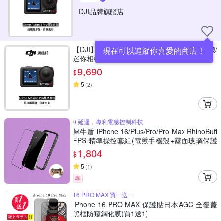
DJI品牌旗艦店
【DJI】Osmo Action 5 Pro 標準套裝 運動相機/
現在可以追蹤你喜愛的商店！
迷你相機｜搭載水壓及氣壓計
9,690
$
5
(
2
)
0 延遲，專利電感控制科技
犀牛盾 iPhone 16/Plus/Pro/Pro Max RhinoBuff
FPS 精準操控套組(電競手機殼+霧面玻璃保護
貼)
1,804
$
5
(
1
)
券
16 PRO MAX 買一送一
IPhone 16 PRO MAX 保護貼日本AGC 全覆蓋
黑框防窺鋼化膜(買1送1)