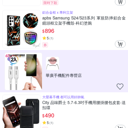
限時下殺
鋁合金框 x 專利立架
apbs Samsung S24/S23系列 軍規防摔鋁合金
鏡頭框立架手機殼-科幻塗鴉
896
$
5
(
1
)
券
華廣手機配件專營店
大螢幕手機 都可以用好帥氣
City 品味爵士 5.7-6.3吋手機用腰掛腰包皮套-送
扣環
490
$
5
(
1
)