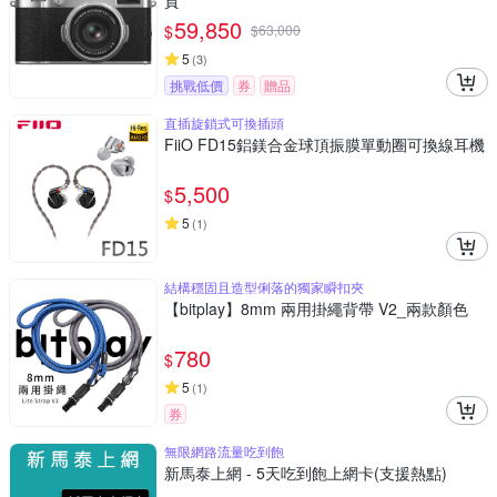
貨
59,850
$
$
63,000
5
(
3
)
挑戰低價
券
贈品
直插旋鎖式可換插頭
FiiO FD15鋁鎂合金球頂振膜單動圈可換線耳機
5,500
$
5
(
1
)
結構穩固且造型俐落的獨家瞬扣夾
【bitplay】8mm 兩用掛繩背帶 V2_兩款顏色
780
$
5
(
1
)
券
無限網路流量吃到飽
新馬泰上網 - 5天吃到飽上網卡(支援熱點)