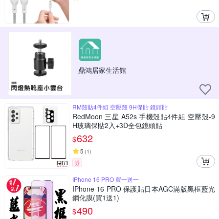
鼎鴻居家生活館
RM殼貼4件組 空壓殼 9H保貼 鏡頭貼
RedMoon 三星 A52s 手機殼貼4件組 空壓殼-9
H玻璃保貼2入+3D全包鏡頭貼
632
$
5
(
1
)
券
IPhone 16 PRO 買一送一
IPhone 16 PRO 保護貼日本AGC滿版黑框藍光
鋼化膜(買1送1)
490
$