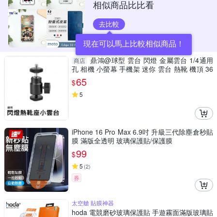
相似商品比比看
去比較
現在可以馬上比較相似商品！
鼎鴻@球型 雲台 閃燈 金屬雲台 1/4通用
商店
孔 相機 小螢幕 手機架 迷你 雲台 熱靴 機頂 36
0度旋轉雲台
65
$
5
iPhone 16 Pro Max 6.9吋 升級三代除塵倉秒貼
膜 滿版全透明 玻璃保護貼/保護膜
99
$
5
(
2
)
券
太空艙 貼膜神器
hoda 電競磨砂玻璃保護貼 手遊霧面滿版玻璃貼