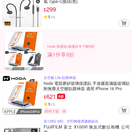
風 Type-C接頭(黑)
299
$
5
(
1
)
hoda 保護殼/保護貼▼下殺9折
滿1件享9折
太空艙 Lite 貼膜神器
hoda 電競磨砂玻璃保護貼 手遊霧面滿版玻璃貼
附無塵太空艙貼膜神器 適用 iPhone 16 Pro
621
$
9折
5
(
1
)
限時下殺
券
送128G V60、STC轉接環濾鏡組合
FUJIFILM 富士 X100VI 無反式數位相機 公司