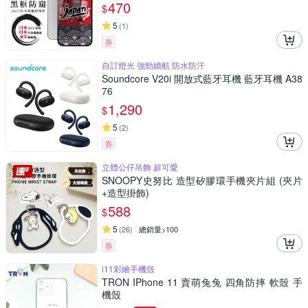
470
$
5
(
1
)
券
自訂燈光 強勁續航 防水防汗
Soundcore V20i 開放式藍牙耳機 藍牙耳機 A38
76
1,290
$
5
(
2
)
券
立體公仔吊飾 超可愛
SNOOPY史努比 造型矽膠環手機夾片組 (夾片
+造型掛飾)
588
$
5
(
26
)
總銷量>100
券
i11彩繪手機殼
TRON IPhone 11 賣萌兔兔 四角防摔 軟殼 手
機殼