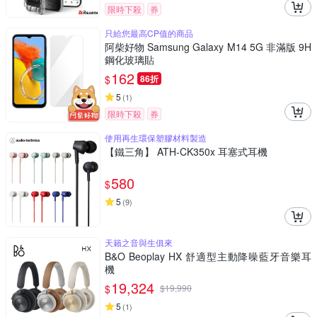
限時下殺
券
只給您最高CP值的商品
阿柴好物 Samsung Galaxy M14 5G 非滿版 9H
鋼化玻璃貼
162
$
86折
5
(
1
)
限時下殺
券
使用再生環保塑膠材料製造
【鐵三角】 ATH-CK350x 耳塞式耳機
580
$
5
(
9
)
天籟之音與生俱來
B&O Beoplay HX 舒適型主動降噪藍牙音樂耳
機
19,324
$
$
19,990
5
(
1
)