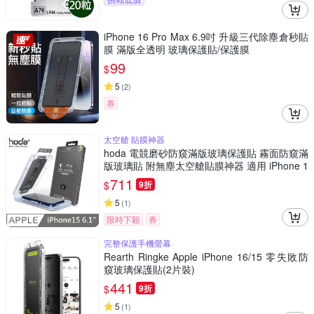
iPhone 16 Pro Max 6.9吋 升級三代除塵倉秒貼
膜 滿版全透明 玻璃保護貼/保護膜
99
$
5
(
2
)
券
太空艙 貼膜神器
hoda 電競磨砂防窺滿版玻璃保護貼 霧面防窺滿
版玻璃貼 附無塵太空艙貼膜神器 適用 iPhone 1
5
711
$
9折
5
(
1
)
限時下殺
券
完整保護手機螢幕
Rearth Ringke Apple iPhone 16/15 零失敗防
窺玻璃保護貼(2片裝)
441
$
9折
5
(
1
)