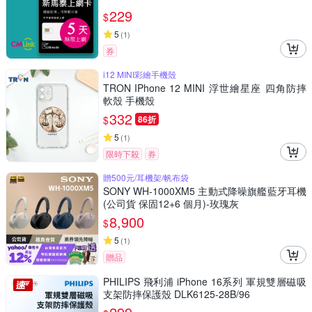
229
$
5
(
1
)
券
i12 MINI彩繪手機殼
TRON IPhone 12 MINI 浮世繪星座 四角防摔
軟殼 手機殼
332
$
86折
5
(
1
)
限時下殺
券
贈500元/耳機架/帆布袋
SONY WH-1000XM5 主動式降噪旗艦藍牙耳機
(公司貨 保固12+6 個月)-玫瑰灰
8,900
$
5
(
1
)
贈品
PHILIPS 飛利浦 iPhone 16系列 軍規雙層磁吸
支架防摔保護殼 DLK6125-28B/96