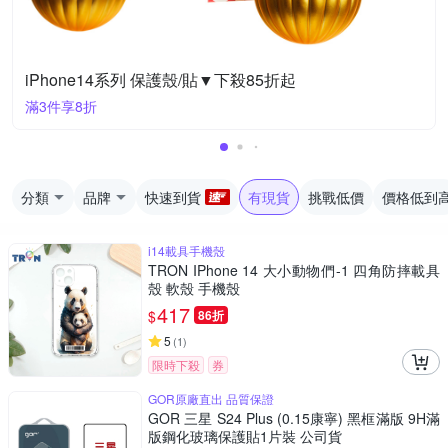
iPhone14系列 保護殼/貼▼下殺85折起
滿3件享8折
分類
品牌
快速到貨
有現貨
挑戰低價
價格低到
i14載具手機殼
TRON IPhone 14 大小動物們-1 四角防摔載具
殼 軟殼 手機殼
417
$
86折
5
(
1
)
限時下殺
券
GOR原廠直出 品質保證
GOR 三星 S24 Plus (0.15康寧) 黑框滿版 9H滿
版鋼化玻璃保護貼1片裝 公司貨