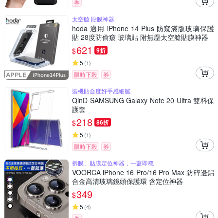
券
太空艙 貼膜神器
hoda 適用 iPhone 14 Plus 防窺滿版玻璃保護
貼 28度防偷窺 玻璃貼 附無塵太空艙貼膜神器
621
$
9折
5
(
1
)
限時下殺
券
裝機貼合度好手感細膩
QinD SAMSUNG Galaxy Note 20 Ultra 雙料保
護套
218
$
86折
5
(
1
)
限時下殺
券
拆膜、貼膜定位神器，一蓋即穩
VOORCA iPhone 16 Pro/16 Pro Max 防碎邊鋁
合金高清玻璃鏡頭保護環 含定位神器
349
$
5
(
4
)