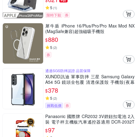
$
5
(
1
)
限時下殺
券
犀牛盾 iPhone 16/Plus/Pro/Pro Max Mod NX
(MagSafe兼容)超強磁吸手機殼
880
$
5
(
2
)
券
通過SGS防摔認證 品質保障
XUNDD訊迪 軍事防摔 三星 Samsung Galaxy
A54 5G 鏡頭全包覆 清透保護殼 手機殼(夜幕
黑)
378
$
5
(
2
)
挑戰低價
券
Panasonic 國際牌 CR2032 3V鋰鈕扣電池 2入
裝 電子秤主機板汽車遙控器適用 DCR-2032T
W/2B
97
$