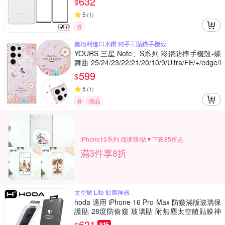
632
$
5
(
1
)
券
奧地利進口水鑽 純手工貼鑽手機殼
YOURS 三星 Note、S系列 彩鑽防摔手機殼-蝶
舞曲 25/24/23/22/21/20/10/9/Ultra/FE/+/edge/l
ite
599
$
5
(
1
)
券
贈品
iPhone13系列 保護殼/貼▼下殺85折起
滿3件享8折
太空艙 Lite 貼膜神器
hoda 適用 iPhone 16 Pro Max 防窺滿版玻璃保
護貼 28度防偷窺 玻璃貼 附無塵太空艙貼膜神
器
621
9折