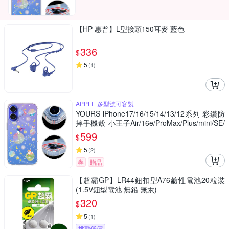
【HP 惠普】L型接頭150耳麥 藍色
336
$
5
(
1
)
APPLE 多型號可客製
YOURS iPhone17/16/15/14/13/12系列 彩鑽防
摔手機殼-小王子Air/16e/ProMax/Plus/mini/SE/
XR
599
$
5
(
2
)
券
贈品
【超霸GP】LR44鈕扣型A76鹼性電池20粒裝
(1.5V鈕型電池 無鉛 無汞)
320
$
5
(
1
)
挑戰低價