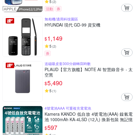
5
(
2
)
活動
券
無相機/適用科技園區
HYUNDAI 現代 GD-99 資安機
1,149
$
5
(
2
)
券
送磁吸皮套300分鐘轉寫時數
PLAUD【官方旗艦】NOTE AI 智慧錄音卡 - 太
空黑
5,490
$
5
(
1
)
4號電池AAA 可重複充電電池
Kamera KANDO 低自放 4號電池(AAA) 鎳氫電
池 1000mAh KA-4LSD (12入) 換新包裝 無記憶
效應 可重複充電電池 快速充電電池 環保充電電
597
$
池4號 長壽命充電電池AAA