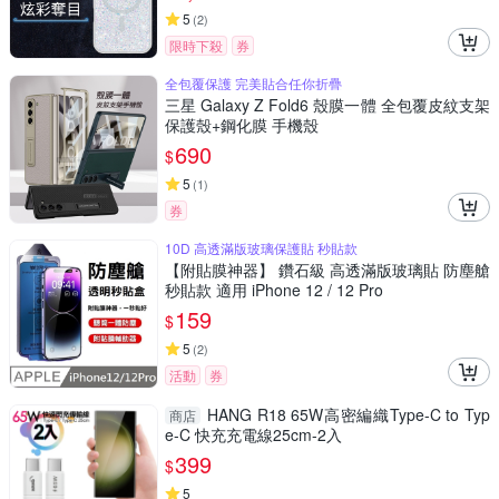
5
(
2
)
限時下殺
券
全包覆保護 完美貼合任你折疊
三星 Galaxy Z Fold6 殼膜一體 全包覆皮紋支架
保護殼+鋼化膜 手機殼
690
$
5
(
1
)
券
10D 高透滿版玻璃保護貼 秒貼款
【附貼膜神器】 鑽石級 高透滿版玻璃貼 防塵艙
秒貼款 適用 iPhone 12 / 12 Pro
159
$
5
(
2
)
活動
券
HANG R18 65W高密編織Type-C to Typ
商店
e-C 快充充電線25cm-2入
399
$
5