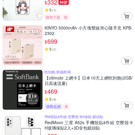
332
$
86折
5
(
1
)
限時下殺
券
KINYO 5000mAh 小方塊雙線夾心隨手充 KPB-
2302
699
$
5
(
1
)
吃到飽 即插即用
【citimobi 上網卡】日本10天上網吃到飽(2GB/
日高速流量)
469
$
5
(
4
)
挑戰低價
券
RM殼貼4件組 空壓殼 9H保貼 鏡頭貼
RedMoon 三星 A52s 手機殼貼4件組 空壓殼-9
H玻璃保貼2入+3D全包鏡頭貼