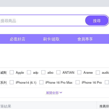
搜尋
必逛好店
刷卡/超取
會員專享
A 威剛
audi
Apple
adp
aibo
ANTIAN
Araree
Disney 迪士尼
E
D&A
DJB
E-books
EarFun
17系列
iPhone14 (6.1)
iPhone 16 Pro Max
iPhone 16 Pro
Hawk 浩客
HH 草本新淨界
INTOPIC 廣鼎
RMIN
iNeno
Samsung A系列
hone14 Pro (6.1)
iPhone 15 Pro Max
iPhon
眠監測
皮套
塑膠(PVC)
疏油
Apple蘋果
鏡頭貼
抗指紋
鋁合金
手機吊飾
計步
抗衝擊
合成皮
游泳防水
抗潑水
指環
Xiaomi 小米
矽膠
手機座
運動偵測
靜電式
真皮
Xiaomi小米
SIM轉接卡
鏡(亮)面
社群訊息
環保材質
GPS
OPPO
vivo
展開全部
Kodak 柯達
Logitech 羅技
MONSTER 魔聲
DE
NILLKI
紅
iPhone 16 Plus
iPhone 14 Plus (6.7)
iPhone 13 Pro Max
行動支付
抗藍光
其他品牌
內建音樂播放
磁吸式
收折式
鬧鐘
可夾式
霧面
計時
固定式
登高計
Email
Redmi紅米
SAMSUNG 三星
Rearth
Ringke
RODE
1 筆結果
推薦排
OPPO全系列
s (6.7)
iPhone 12
iPhone14 Max (6.7)