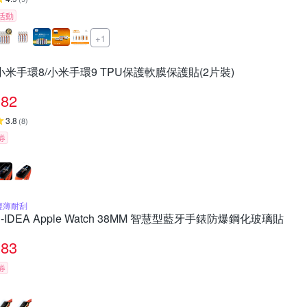
活動
+1
小米手環8/小米手環9 TPU保護軟膜保護貼(2片裝)
82
3.8
(
8
)
券
輕薄耐刮
g-IDEA Apple Watch 38MM 智慧型藍牙手錶防爆鋼化玻璃貼
83
券