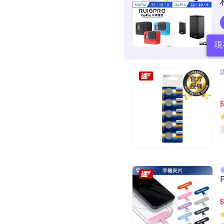
現
$
$