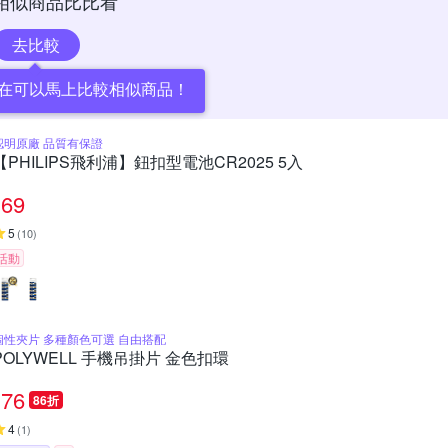
相似商品比比看
去比較
在可以馬上比較相似商品！
認明原廠 品質有保證
【PHILIPS飛利浦】鈕扣型電池CR2025 5入
69
5
(
10
)
活動
個性夾片 多種顏色可選 自由搭配
POLYWELL 手機吊掛片 金色扣環
76
86折
4
(
1
)