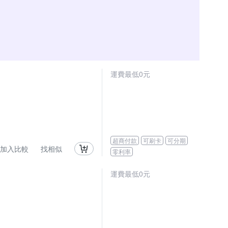
運費最低0元
超商付款
可刷卡
可分期
加入比較
找相似
零利率
運費最低0元