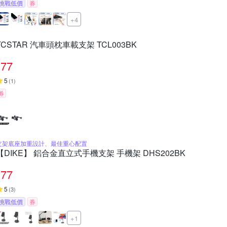
挑戰低價
券
+4
TCSTAR 汽車頭枕車載支架 TCL003BK
77
5
(
1
)
券
支架底座加重設計、最佳重心配置
【DIKE】 鋁合金直立式手機支架 手機架 DHS202BK
77
5
(
3
)
挑戰低價
券
+1