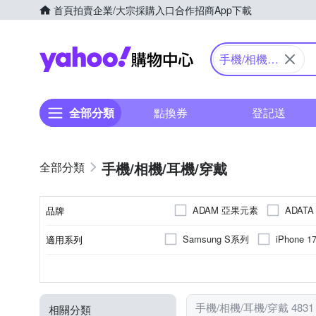
首頁
拍賣
企業/大宗採購入口
合作招商
App下載
Yahoo購物中心
手機/相機/
耳機/穿戴
全部分類
點換券
登記送
手機/相機/耳機/穿戴
ADAM 亞果元素
ADAT
品牌
Canon 佳能
cas:pace
Samsung S系列
iPhone 
適用系列
品牌名稱
Gigastone 立達國際
GA
iPhone14 Pro Max (6.7)
iP
抗刮
防潑水
手機殼
橡膠(TPU)
玻璃
SAMSUNG三星
心率偵測
正面保護貼
塑膠(PC)
鋼化
睡
Apple
顏色
功能
功能特性
適用廠牌
商品類型
材質
JTLEGEND
KATE SPA
小米系列
iPhone 13
多角度調整
血氧偵測
SONY 索尼
藍芽通話
桌上型立架
SONY索尼
POLYWELL
RASTO
手機/相機/耳機/穿戴 483
相關分類
OPPO R系列
iPhone14 Plu