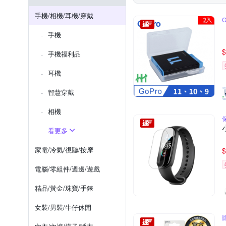
SONY 索尼
Sennheiser
Samsung NOTE 系列
Mo
手機/相機/耳機/穿戴
其他品牌
ZIFRIEND
Xperia 1系列
其他品牌
手機
OPPO 其他系列
$
手機福利品
耳機
智慧穿戴
相機
看更多
家電/冷氣/視聽/按摩
$
電腦/零組件/週邊/遊戲
精品/黃金/珠寶/手錶
女裝/男裝/牛仔休閒