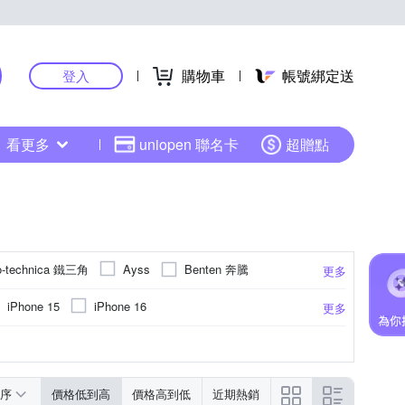
購物車
帳號綁定送
登入
看更多
uniopen 聯名卡
超贈點
o-technica 鐵三角
Benten 奔騰
Ayss
更多
rgotech 人因科技
FOXXRAY 狐鐳
Final
iPhone 15
iPhone 16
更多
INJA
Insta360
JLab
JSmax
vivo系列
e 15 Pro
iPhone 13 Pro
小米
防窺
卡通商品
簡訊
充電
健康數據偵測
不鏽鋼
其他雜貨
傳輸
ASUS華碩
PC塑膠
久坐提醒
防眩
其他材質
奈米
ABS
moto
更多
更多
更多
Panasonic 國際牌
PHILIPS 飛利浦
N
米系列
iPhone 13 mini
iPhone 15 Plus
防滑設計
旋轉式
升降式
SHARP 夏普
SNOOPY 史努比
序
價格低到高
價格高到低
近期熱銷
moto全系列
SONY X系列