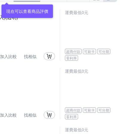
Xiaomi 小米
Timo
UAG
vivo
OPPO Ａ系列
OPPO A系列
運費最低0元
入)(透明)
NY 其他系列
ASUS 其他系列
超商付款
可刷卡
可分期
加入比較
找相似
零利率
運費最低0元
超商付款
可刷卡
可分期
加入比較
找相似
零利率
運費最低0元