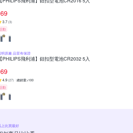
【PHILIPS飛利浦】鈕扣型電池CR2016 5入
69
3.7
(
3
)
活動
認明原廠 品質有保證
【PHILIPS飛利浦】鈕扣型電池CR2032 5入
69
4.9
(
27
)
總銷量>100
活動
馬上比買最好