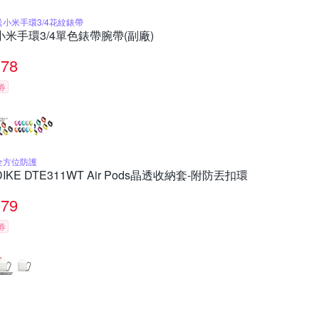
送小米手環3/4花紋錶帶
小米手環3/4單色錶帶腕帶(副廠)
78
券
全方位防護
DIKE DTE311WT Air Pods晶透收納套-附防丟扣環
79
券