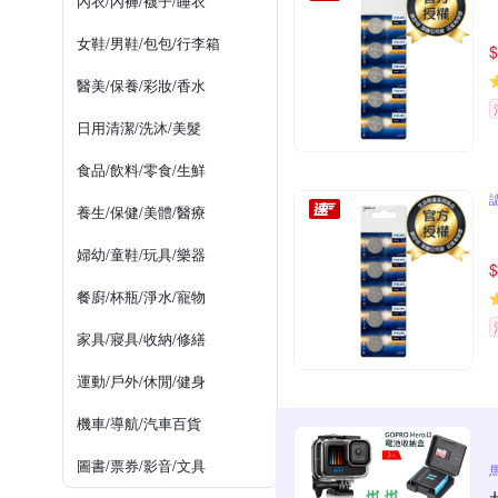
內衣/內褲/襪子/睡衣
女鞋/男鞋/包包/行李箱
$
醫美/保養/彩妝/香水
日用清潔/洗沐/美髮
食品/飲料/零食/生鮮
養生/保健/美體/醫療
婦幼/童鞋/玩具/樂器
$
餐廚/杯瓶/淨水/寵物
家具/寢具/收納/修繕
運動/戶外/休閒/健身
機車/導航/汽車百貨
圖書/票券/影音/文具