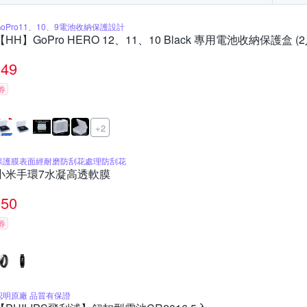
Steelseries 賽睿
 consumer hearing
Soundcore
Spigen
to全系列
Xiaomi 小米系列
iPhone 11系列
iPhone 12 Pro Max
GoPro11、10、9電池收納保護設計
防摔專家
【HH】GoPro HERO 12、11、10 Black 專用電池收納保護盒 (2
Samsung 其他系列
OPPO其他系列
iPhone其他系列
SO
49
券
+2
保護膜表面經耐磨防刮花處理防刮花
小米手環7水凝高透軟膜
50
券
認明原廠 品質有保證