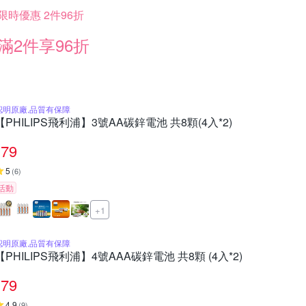
限時優惠 2件96折
滿2件享96折
認明原廠,品質有保障
【PHILIPS飛利浦】3號AA碳鋅電池 共8顆(4入*2)
79
5
(
6
)
活動
+1
認明原廠,品質有保障
【PHILIPS飛利浦】4號AAA碳鋅電池 共8顆 (4入*2)
79
4.9
(
9
)