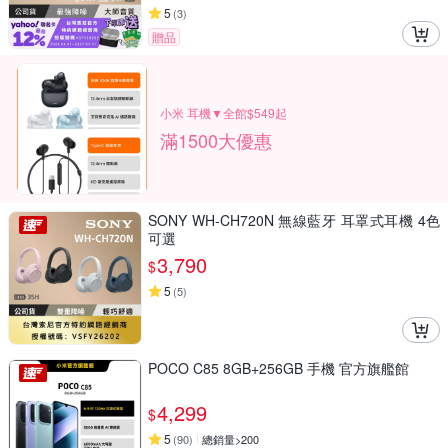
5
(
3
)
贈品
小米 耳機▼全館$549起
滿1500大優惠
SONY WH-CH720N 無線藍牙 耳罩式耳機 4色
可選
3,790
$
5
(
5
)
POCO C85 8GB+256GB 手機 官方旗艦館
4,299
$
5
(
90
)
總銷量>200