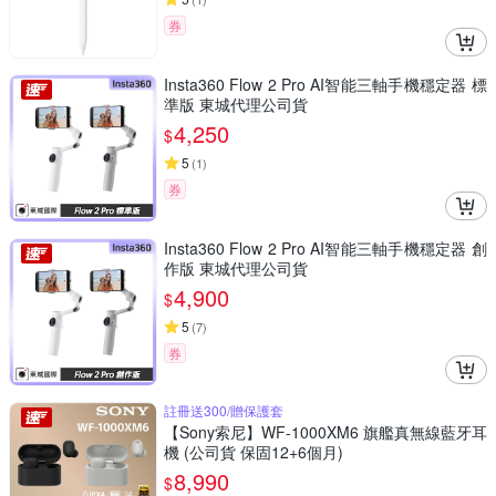
券
Insta360 Flow 2 Pro AI智能三軸手機穩定器 標
準版 東城代理公司貨
4,250
$
5
(
1
)
券
Insta360 Flow 2 Pro AI智能三軸手機穩定器 創
作版 東城代理公司貨
4,900
$
5
(
7
)
券
註冊送300/贈保護套
【Sony索尼】WF-1000XM6 旗艦真無線藍牙耳
機 (公司貨 保固12+6個月)
8,990
$