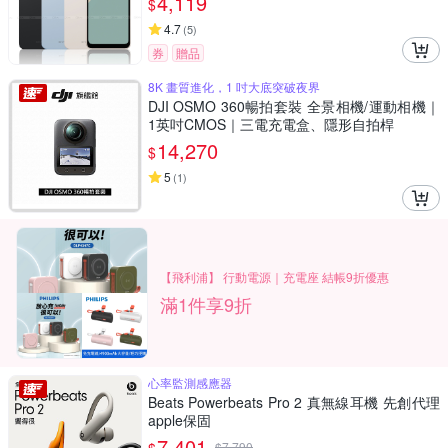
4,119
$
4.7
(
5
)
券
贈品
8K 畫質進化，1 吋大底突破夜界
DJI OSMO 360暢拍套裝 全景相機/運動相機｜
1英吋CMOS｜三電充電盒、隱形自拍桿
14,270
$
5
(
1
)
【飛利浦】 行動電源｜充電座 結帳9折優惠
滿1件享9折
心率監測感應器
Beats Powerbeats Pro 2 真無線耳機 先創代理
apple保固
7,401
$
7,790