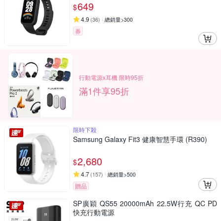
649
$
4.9
(
36
)
總銷量>300
券
行動電源x耳機 限時95折
滿1件享95折
限時下殺
Samsung Galaxy Fit3 健康智慧手環 (R390)
2,680
$
4.7
(
157
)
總銷量>500
贈品
SP廣穎 QS55 20000mAh 22.5W行充 QC PD
快充行動電源