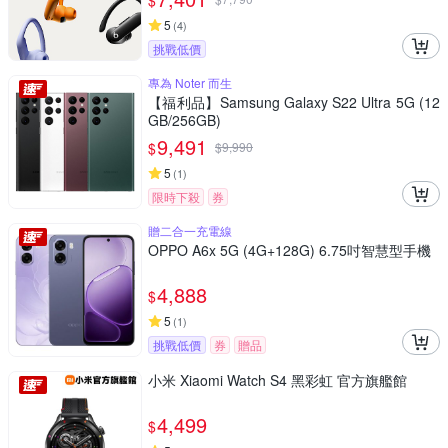
$
5
(
4
)
挑戰低價
專為 Noter 而生
【福利品】Samsung Galaxy S22 Ultra 5G (12
GB/256GB)
9,491
$
$
9,990
5
(
1
)
限時下殺
券
贈二合一充電線
OPPO A6x 5G (4G+128G) 6.75吋智慧型手機
4,888
$
5
(
1
)
挑戰低價
券
贈品
小米 Xiaomi Watch S4 黑彩虹 官方旗艦館
4,499
$