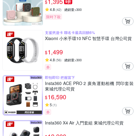
1,395
$
9折
4.8
(
42
)
總銷量>300
限時下殺
支援悠遊卡 聯名卡最高回饋6%
Xiaomi 小米手環10 NFC 智慧手環 台灣公司貨
1,499
$
4.8
(
56
)
總銷量>300
券
即拍即印 把握當下
Insta360 ACE PRO 2 廣角運動相機 閃印套裝
東城代理公司貨
16,590
$
5
(
1
)
券
Insta360 X4 Air 入門套組 東城代理公司貨