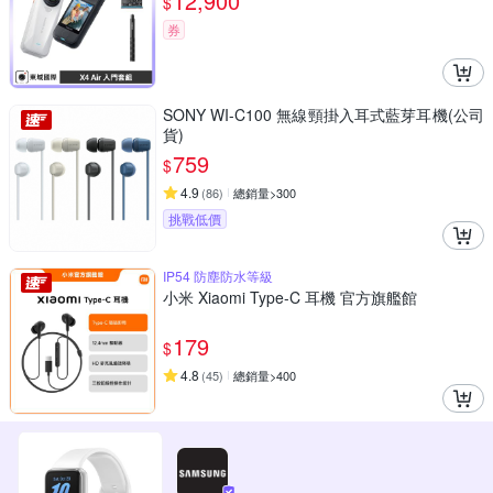
12,900
$
券
SONY WI-C100 無線頸掛入耳式藍芽耳機(公司
貨)
759
$
4.9
(
86
)
總銷量>300
挑戰低價
IP54 防塵防水等級
小米 Xiaomi Type-C 耳機 官方旗艦館
179
$
4.8
(
45
)
總銷量>400