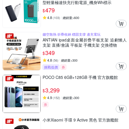
型輕量極速快充行動電源_機身Wh標示
479
$
4.8
(
103
)
總銷量>600
鏤空散熱 折疊收納 穩固支撐 邊充電玩
ANTIAN ipad桌面金屬折疊平板支架 追劇懶人
支架 直播/會議 平板架 手機支架 交換禮物
349
$
4.8
(
56
)
總銷量>300
挑戰低價
券
POCO C85 6GB+128GB 手機 官方旗艦館
3,299
$
4.9
(
152
)
總銷量>300
券
小米Xiaomi 手環 9 Active 黑色 官方旗艦館