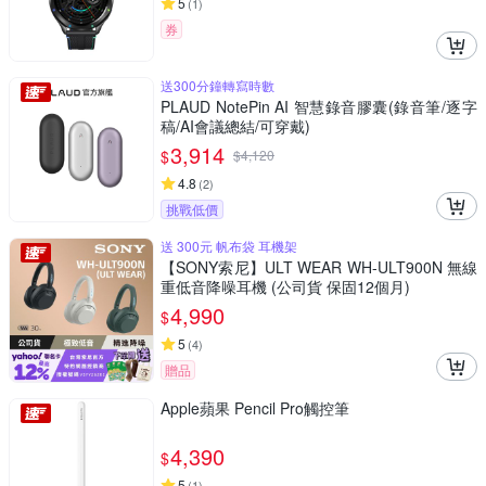
5
(
1
)
券
送300分鐘轉寫時數
PLAUD NotePin AI 智慧錄音膠囊(錄音筆/逐字
稿/AI會議總結/可穿戴)
3,914
$
$
4,120
4.8
(
2
)
挑戰低價
送 300元 帆布袋 耳機架
【SONY索尼】ULT WEAR WH-ULT900N 無線
重低音降噪耳機 (公司貨 保固12個月)
4,990
$
5
(
4
)
贈品
Apple蘋果 Pencil Pro觸控筆
4,390
$
5
(
1
)