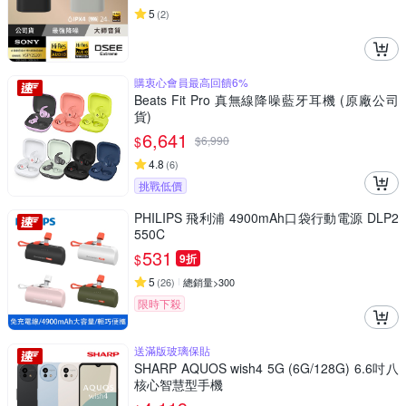
5
(
2
)
購衷心會員最高回饋6%
Beats Fit Pro 真無線降噪藍牙耳機 (原廠公司
貨)
6,641
$
$
6,990
4.8
(
6
)
挑戰低價
PHILIPS 飛利浦 4900mAh口袋行動電源 DLP2
550C
531
$
9折
5
(
26
)
總銷量>300
限時下殺
送滿版玻璃保貼
SHARP AQUOS wish4 5G (6G/128G) 6.6吋八
核心智慧型手機