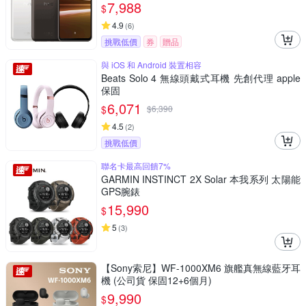
7,988
$
4.9
(
6
)
挑戰低價
券
贈品
與 iOS 和 Android 裝置相容
Beats Solo 4 無線頭戴式耳機 先創代理 apple
保固
6,071
$
$
6,390
4.5
(
2
)
挑戰低價
聯名卡最高回饋7%
GARMIN INSTINCT 2X Solar 本我系列 太陽能
GPS腕錶
15,990
$
5
(
3
)
【Sony索尼】WF-1000XM6 旗艦真無線藍牙耳
機 (公司貨 保固12+6個月)
9,990
$