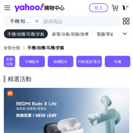
Yahoo購物中心
登入
手機/相機/
耳機/穿戴
手機/相機/耳機/穿戴
家電/冷氣/視聽/按摩
電腦/零組件/週邊/
全部分類
手機/相機/耳機/穿戴
全部
手機配件
相機配件
行動電源/電池
耳機
分類
精選活動