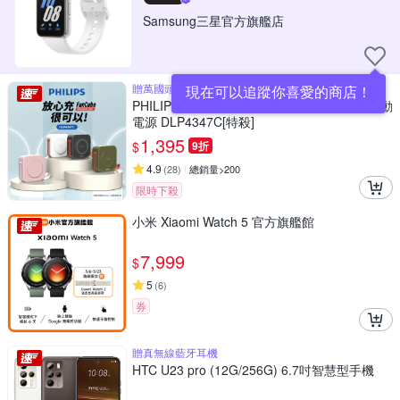
Samsung三星官方旗艦店
贈萬國頭
現在可以追蹤你喜愛的商店！
PHILIPS 飛利浦 10000mAh 多功能十合一行動
電源 DLP4347C[特殺]
1,395
$
9折
4.9
(
28
)
總銷量>200
限時下殺
小米 Xiaomi Watch 5 官方旗艦館
7,999
$
5
(
6
)
券
贈真無線藍牙耳機
HTC U23 pro (12G/256G) 6.7吋智慧型手機