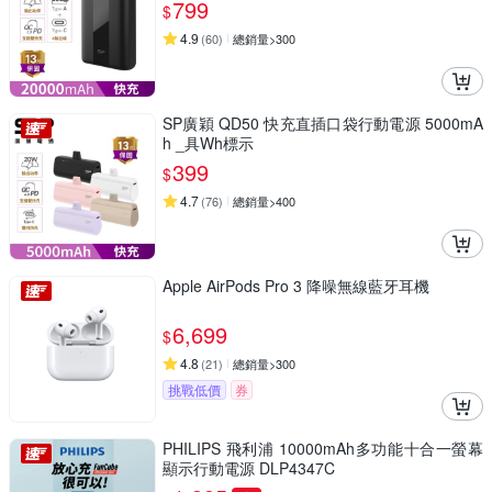
799
$
4.9
(
60
)
總銷量>300
SP廣穎 QD50 快充直插口袋行動電源 5000mA
h _具Wh標示
399
$
4.7
(
76
)
總銷量>400
Apple AirPods Pro 3 降噪無線藍牙耳機
6,699
$
4.8
(
21
)
總銷量>300
挑戰低價
券
PHILIPS 飛利浦 10000mAh多功能十合一螢幕
顯示行動電源 DLP4347C