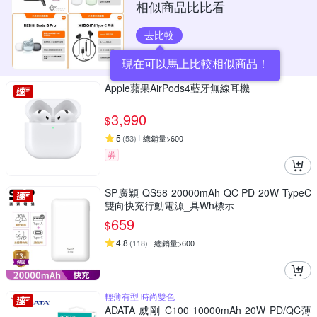
相似商品比比看
去比較
現在可以馬上比較相似商品！
Apple蘋果AirPods4藍牙無線耳機
3,990
$
5
(
53
)
總銷量>600
券
SP廣穎 QS58 20000mAh QC PD 20W TypeC
雙向快充行動電源_具Wh標示
659
$
4.8
(
118
)
總銷量>600
輕薄有型 時尚雙色
ADATA 威剛 C100 10000mAh 20W PD/QC薄