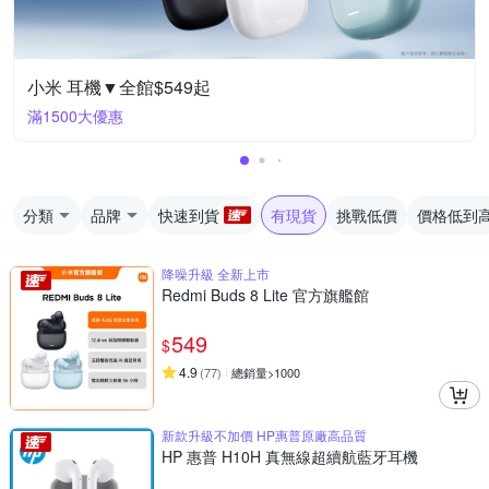
小米 耳機▼全館$549起
滿1500大優惠
分類
品牌
快速到貨
有現貨
挑戰低價
價格低到
降噪升級 全新上市
Redmi Buds 8 Lite 官方旗艦館
549
$
4.9
(
77
)
總銷量>1000
新款升級不加價 HP惠普原廠高品質
HP 惠普 H10H 真無線超續航藍牙耳機