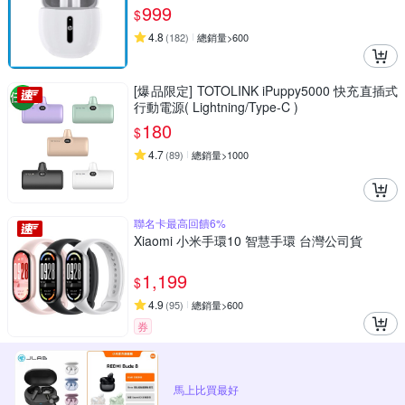
999
$
4.8
(
182
)
總銷量>600
[爆品限定] TOTOLINK iPuppy5000 快充直插式
行動電源( Lightning/Type-C )
180
$
4.7
(
89
)
總銷量>1000
聯名卡最高回饋6%
Xiaomi 小米手環10 智慧手環 台灣公司貨
1,199
$
4.9
(
95
)
總銷量>600
券
馬上比買最好