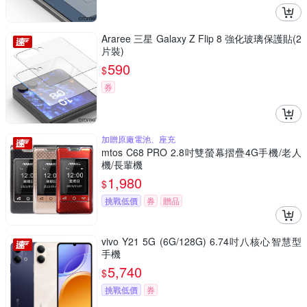
Araree 三星 Galaxy Z Flip 8 強化玻璃保護貼(2
片裝)
590
$
券
加贈原廠電池、座充
mtos C68 PRO 2.8吋雙螢幕摺疊4G手機/老人
機/長輩機
1,980
$
挑戰低價
券
贈品
vivo Y21 5G (6G/128G) 6.74吋八核心智慧型
手機
5,740
$
挑戰低價
券