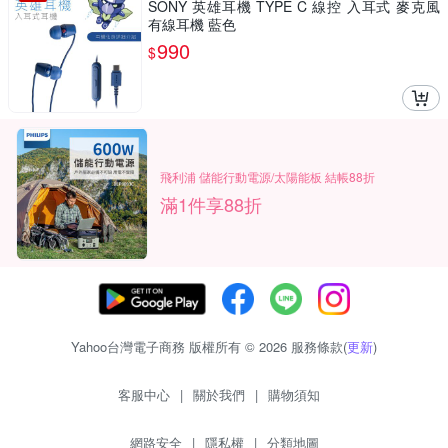
SONY 英雄耳機 TYPE C 線控 入耳式 麥克風
有線耳機 藍色
990
$
飛利浦 儲能行動電源/太陽能板 結帳88折
滿1件享88折
Yahoo台灣電子商務 版權所有 © 2026 服務條款(
更新
)
客服中心
|
關於我們
|
購物須知
網路安全
|
隱私權
|
分類地圖