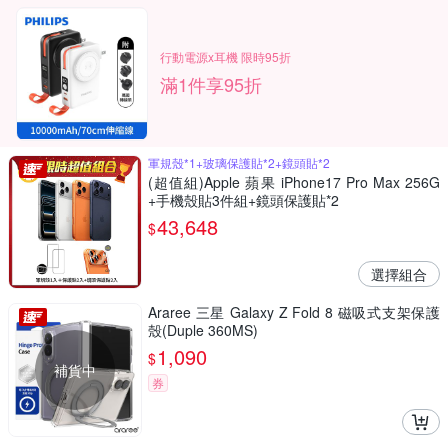
行動電源x耳機 限時95折
滿1件享95折
軍規殼*1+玻璃保護貼*2+鏡頭貼*2
(超值組)Apple 蘋果 iPhone17 Pro Max 256G
+手機殼貼3件組+鏡頭保護貼*2
43,648
$
選擇組合
Araree 三星 Galaxy Z Fold 8 磁吸式支架保護
殼(Duple 360MS)
1,090
$
補貨中
券