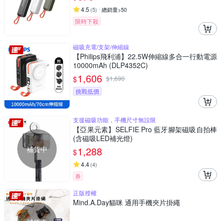
4.5
(
5
)
總銷量>50
限時下殺
磁吸充電/支架/伸縮線
【Philips飛利浦】22.5W伸縮線多合一行動電源
10000mAh (DLP4352C)
1,606
$
$
1,690
挑戰低價
支援磁吸功能，手機尺寸無設限
【亞果元素】SELFIE Pro 藍牙腳架磁吸自拍棒
(含磁吸LED補光燈)
補貨中
1,288
$
4.4
(
4
)
券
正版授權
Mind.A.Day貓咪 通用手機夾片掛繩