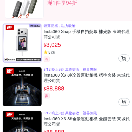
滿1件享94折
輕薄便攜，磁力吸附
Insta360 Snap 手機自拍螢幕 補光版 東城代理
商公司貨
3,025
$
5
(
3
)
券
8/12 晚上9點 萬物盡收，視界無限
Insta360 X6 8K全景運動相機 標準套裝 東城代
理公司貨
補貨中
88,888
$
券
8/12 晚上9點 萬物盡收，視界無限
Insta360 X6 8K全景運動相機 全能套裝 東城代
理公司貨
補貨中
88,888