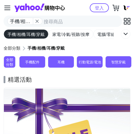
Yahoo購物中心
登入
手機/相機/
耳機/穿戴
手機/相機/耳機/穿戴
家電/冷氣/視聽/按摩
電腦/零組件/週邊/
全部分類
手機/相機/耳機/穿戴
全部
手機配件
耳機
行動電源/電池
智慧穿戴
分類
精選活動