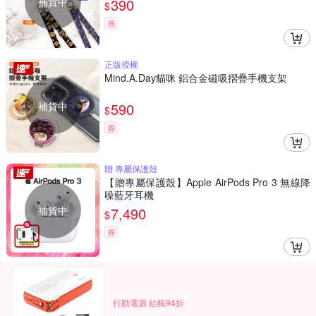
補貨中
390
$
券
正版授權
Mind.A.Day貓咪 鋁合金磁吸摺疊手機支架
補貨中
590
$
券
贈 專屬保護殼
【贈專屬保護殼】Apple AirPods Pro 3 無線降
噪藍牙耳機
補貨中
7,490
$
券
行動電源 結帳94折