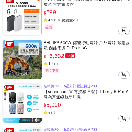
灰色 官方旗艦館
599
$
4.9
(
19
)
總銷量>100
活動
PHILIPS 600W 儲能行動電源 戶外電源 緊急發
電 儲能電源 DLP8093C
16,632
$
88折
4.7
(
1
)
限時下殺
結帳折200｜5星好評登記再送200
【soundcore 官方授權直營】Liberty 5 Pro AI
降噪真無線藍牙耳機
5,990
$
5
(
1
)
結帳折200｜5星好評登記再送200