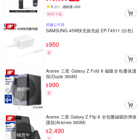
5
(
21
)
總銷量>200
限時下殺
原廠公司貨
SAMSUNG 45W快充旅充組 EP-T4511 (白色)
950
$
券
Araree 三星 Galaxy Z Fold 8 磁吸全包覆保護
殼(Duple 360M)
990
$
補貨中
券
Araree 三星 Galaxy Z Flip 8 全包覆磁吸防彈保
護殼(Aramee 360M)
2,490
$
補貨中
券