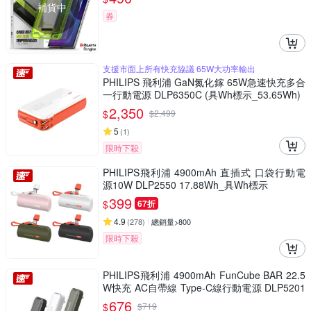
補貨中
券
支援市面上所有快充協議 65W大功率輸出
PHILIPS 飛利浦 GaN氮化鎵 65W急速快充多合
一行動電源 DLP6350C (具Wh標示_53.65Wh)
2,350
$
$
2,499
5
(
1
)
限時下殺
PHILIPS飛利浦 4900mAh 直插式 口袋行動電
源10W DLP2550 17.88Wh_具Wh標示
399
$
67折
4.9
(
278
)
總銷量>800
限時下殺
PHILIPS飛利浦 4900mAh FunCube BAR 22.5
W快充 AC自帶線 Type-C線行動電源 DLP5201
C 17.88Wh_具Wh標示
676
$
$
719