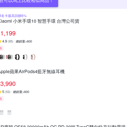
在可以馬上比較相似商品！
聯名卡最高回饋6%
Xiaomi 小米手環10 智慧手環 台灣公司貨
1,199
4.9
(
95
)
總銷量>600
券
Apple蘋果AirPods4藍牙無線耳機
3,990
5
(
53
)
總銷量>600
券
SP廣穎 QS58 20000mAh QC PD 20W TypeC雙向快充行動電