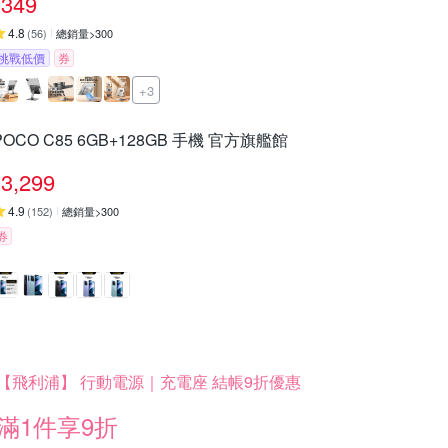
349
4.8
(
56
)
總銷量>300
挑戰低價
券
+3
POCO C85 6GB+128GB 手機 官方旗艦館
3,299
4.9
(
152
)
總銷量>300
券
【飛利浦】 行動電源｜充電座 結帳9折優惠
滿1件享9折