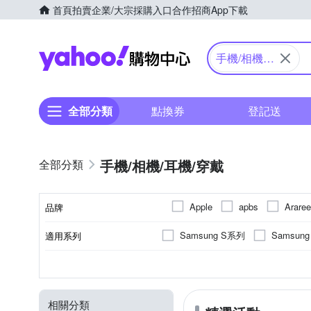
首頁
拍賣
企業/大宗採購入口
合作招商
App下載
Yahoo購物中心
手機/相機/
耳機/穿戴
全部分類
點換券
登記送
手機/相機/耳機/穿戴
Apple
apbs
Araree
品牌
DUX DUCIS
E-books
Samsung S系列
Samsun
適用系列
品牌名稱
INGENI
Insta360
iPhone 15
iPhone 15 Pro 
抗刮
SAMSUNG三星
橡膠(TPU)
手機殼
保護貼/保護套
抗衝擊
正面保護貼
矽膠
錶帶
鋼化
塑膠(
Apple
功能
顏色
適用廠牌
材質
商品類型
類型
Panasonic 國際牌
o-one
iPhone 16 Pro Max
iPhone
防窺
環保材質
相機螢幕保護貼
磁吸式
小米
其他材質
雙筒望遠
HUAWEI
多角度
moto
SNOOPY 史努比
SON
相關分類
OPPO
iPhone 12 Pro Max