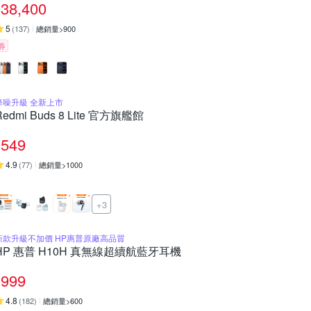
38,400
5
(
137
)
總銷量>900
券
降噪升級 全新上市
Redmi Buds 8 Lite 官方旗艦館
549
4.9
(
77
)
總銷量>1000
+3
新款升級不加價 HP惠普原廠高品質
HP 惠普 H10H 真無線超續航藍牙耳機
999
4.8
(
182
)
總銷量>600