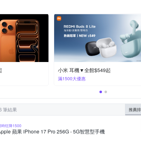
反骨創意
其他品牌
YADI
YOURS
ZIFRIEND
iPhone 7 plus/8 plus (5.5吋)
htc Desire 系列
ni
iPhone XR
OPPO Ａ系列
OPPO全系列
iPhone14 Plus (6.7)
iPhone
iPhone 11系列
Zenfone８系列
ASU
/XS
iPhone 11 Pro
特賣
手機品牌聯合特賣結帳95折
滿1件享95折
96 筆結果
推薦排
限時狂降1500
Apple 蘋果 iPhone 17 Pro 256G - 5G智慧型手機