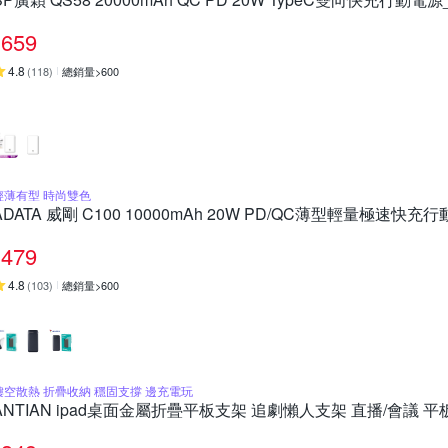
659
4.8
(
118
)
總銷量>600
輕薄有型 時尚雙色
ADATA 威剛 C100 10000mAh 20W PD/QC薄型輕量極速快
479
4.8
(
103
)
總銷量>600
鏤空散熱 折疊收納 穩固支撐 邊充電玩
ANTIAN ipad桌面金屬折疊平板支架 追劇懶人支架 直播/會議 