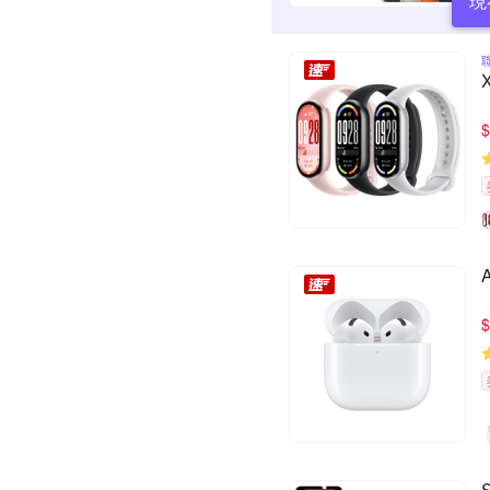
現
$
$