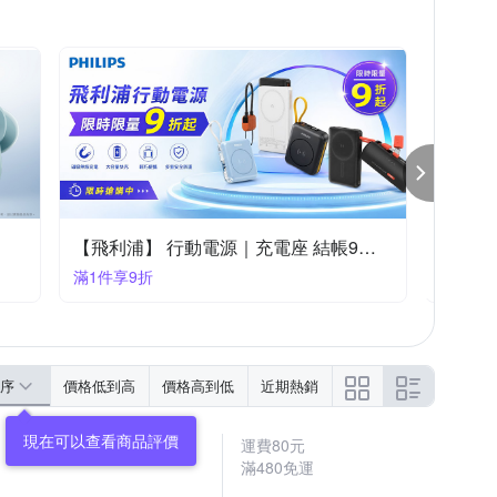
西格傢飾
防摔專家
OPPO A系列
iPhone 16e
iPhone 7/8 (4.7吋)
 11 Pro Max
S Zenfone 5 系列
moto全系列
飛利浦 儲能行動電源/太陽能板 結帳88折
滿1件享88折
序
價格低到高
價格高到低
近期熱銷
運費80元
滿480免運