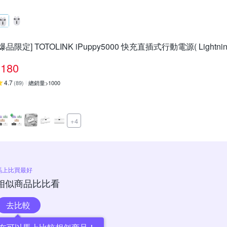
[爆品限定] TOTOLINK iPuppy5000 快充直插式行動電源( Lightning/
180
4.7
(
89
)
總銷量>1000
+4
馬上比買最好
相似商品比比看
去比較