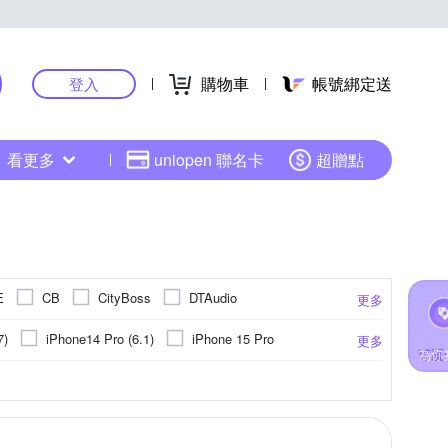
購物車
帳號綁定送
登入
看更多
uniopen 聯名卡
超贈點
E
CB
CityBoss
DTAudio
更多
HH 草本新淨界
hoda
IMAK
IN7
7)
iPhone14 Pro (6.1)
iPhone 15 Pro
更多
tar
Metal-Slim
NILLKIN
OPPO
iPhone 13 Pro Max
iPhone 16
卡針
聚酯纖維
防眩
ASUS華碩
鏡頭蓋
手機座
靜電式
PC塑膠
固定支架
Xiaomi小米
指環
抗藍光
鏡(亮)面
手持式
其他雜貨
HTC宏達電
霧面
ABS
更多
更多
更多
更多
SAMSUNG 三星
oon
Ringke
RODE
小米系列
iPhone 12
旋轉式
其他品牌
固定式
ogle
Xiaomi 小米
Timo
UAG
VXTRA
Samsung NOTE 系列
13 mini