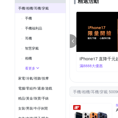
精選活動
XUNDD 訊迪
X_mart
Xperia 1系列
iPhone 12 mi
手機/相機/耳機/穿戴
htc U系列
iPhone SE 2
手機
iPhone XS Max
iPhone X
手機福利品
耳機
智慧穿戴
相機
【飛利浦】 行動電源｜充電座 結帳9折優惠
下殺95折⬅︎ 相機大
件享9折
滿1件享95折
看更多
家電/冷氣/視聽/按摩
電腦/零組件/週邊/遊戲
手機/相機/耳機/穿戴 500
精品/黃金/珠寶/手錶
女裝/男裝/牛仔休閒