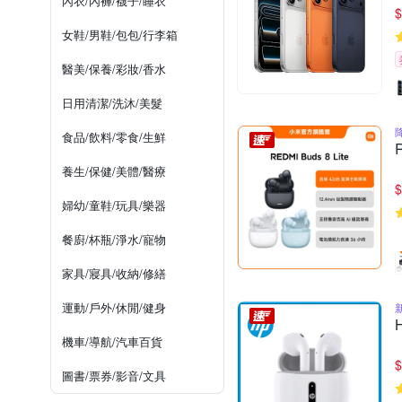
內衣/內褲/襪子/睡衣
$
女鞋/男鞋/包包/行李箱
醫美/保養/彩妝/香水
日用清潔/洗沐/美髮
食品/飲料/零食/生鮮
養生/保健/美體/醫療
$
婦幼/童鞋/玩具/樂器
餐廚/杯瓶/淨水/寵物
家具/寢具/收納/修繕
運動/戶外/休閒/健身
機車/導航/汽車百貨
$
圖書/票券/影音/文具