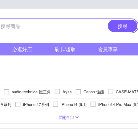
搜尋
必逛好店
刷卡/超取
會員專享
audio-technica 鐵三角
Canon 佳能
Ayss
CASE-MAT
Eschenbach
GARMIN
GCOMM
GOR
Hamlet
g A系列
iPhone 17系列
iPhone14 (6.1)
iPhone14 Pro Max (6.
Kamera 佳美能
JJC
JTLEGEND
KATE SPADE
KnowS
Max
iPhone 15 Plus
iPhone 13 Pro
iPhone 14 Plus (6.7)
PC)
皮套
手機支架
Apple蘋果
玻璃
鏡頭貼
合成皮
疏油
手錶
背面保護貼
貼鑽
抗指紋
轉接環
Xiaomi 小米
鋁合金
鏡(亮)面
遮光罩
手機吊飾
塑膠(PVC)
麥克風
抗潑水
SIM轉接卡
SONY 索尼
真皮
平板支架
奈米
取
OPPO
vivo
展開全部
PHILIPS 飛利浦
Q哥
POLYWELL
Rearth
RedM
紅米系列
vivo系列
 16 Pro
iPhone 13
iPhone 16 Plus
鏡
華為
調整
手環
桌上型立架
充電/電力相關
NOKIA諾基亞
收折式
其他週邊
充電
SONY索尼
傳輸
LG樂金
可夾式
Sharp
Go
Y 索尼
Sennheiser consumer hearing
Soundcore
Spigen
 R系列
SONY X系列
iPhone 12 Pro
iPhone 11
iPhone 