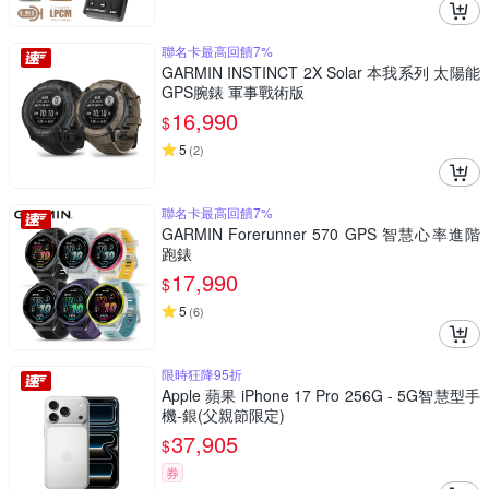
聯名卡最高回饋7%
GARMIN INSTINCT 2X Solar 本我系列 太陽能
GPS腕錶 軍事戰術版
16,990
$
5
(
2
)
聯名卡最高回饋7%
GARMIN Forerunner 570 GPS 智慧心率進階
跑錶
17,990
$
5
(
6
)
限時狂降95折
Apple 蘋果 iPhone 17 Pro 256G - 5G智慧型手
機-銀(父親節限定)
37,905
$
券