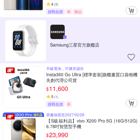
4
(
5
)
挑戰低價
券
贈品
Samsung三星官方旗艦店
升級電池，可擴充儲存
Insta360 Go Ultra [標準套裝]旗艦畫質口袋相機
先創代理公司貨
11,600
$
5
(
1
)
挑戰低價
券
原廠保固至2027/02/28
【S級福利品】vivo X200 Pro 5G (16G/512G)
6.78吋智慧型手機
23,990
$