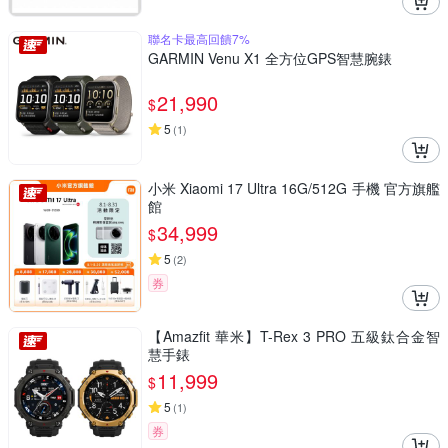
聯名卡最高回饋7%
GARMIN Venu X1 全方位GPS智慧腕錶
21,990
$
5
(
1
)
小米 Xiaomi 17 Ultra 16G/512G 手機 官方旗艦
館
34,999
$
5
(
2
)
券
【Amazfit 華米】T-Rex 3 PRO 五級鈦合金智
慧手錶
11,999
$
5
(
1
)
券