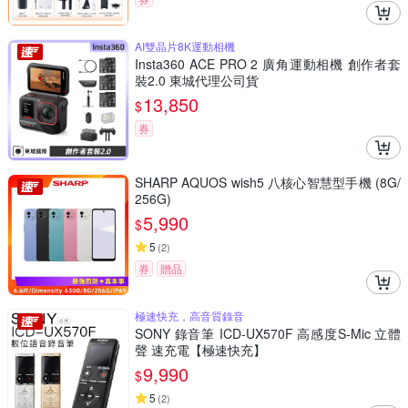
AI雙晶片8K運動相機
Insta360 ACE PRO 2 廣角運動相機 創作者套
裝2.0 東城代理公司貨
13,850
$
券
SHARP AQUOS wish5 八核心智慧型手機 (8G/
256G)
5,990
$
5
(
2
)
券
贈品
極速快充，高音質錄音
SONY 錄音筆 ICD-UX570F 高感度S-Mic 立體
聲 速充電【極速快充】
9,990
$
5
(
2
)