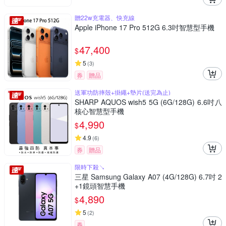
贈22w充電器、快充線
Apple iPhone 17 Pro 512G 6.3吋智慧型手機
47,400
$
5
(
3
)
券
贈品
送軍功防摔殼+掛繩+墊片(送完為止)
SHARP AQUOS wish5 5G (6G/128G) 6.6吋八
核心智慧型手機
4,990
$
4.9
(
6
)
券
贈品
限時下殺↘
三星 Samsung Galaxy A07 (4G/128G) 6.7吋 2
+1鏡頭智慧手機
4,890
$
5
(
2
)
券