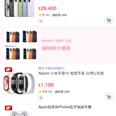
29,400
$
5
(
50
)
總銷量>600
券
iPhone17 直降千元起
滿8888大優惠
聯名卡最高回饋6%
Xiaomi 小米手環10 智慧手環 台灣公司貨
1,199
$
4.9
(
95
)
總銷量>600
券
Apple蘋果AirPods4藍牙無線耳機