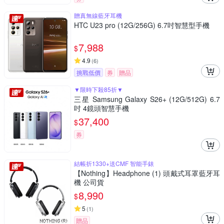
贈真無線藍牙耳機
HTC U23 pro (12G/256G) 6.7吋智慧型手機
7,988
$
4.9
(
6
)
挑戰低價
券
贈品
▼限時下殺85折▼
三星 Samsung Galaxy S26+ (12G/512G) 6.7
吋 4鏡頭智慧手機
37,400
$
券
結帳折1330+送CMF 智能手錶
【Nothing】Headphone (1) 頭戴式耳罩藍牙耳
機 公司貨
8,990
$
5
(
1
)
贈品