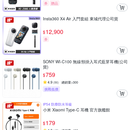
券
贈品
Insta360 X4 Air 入門套組 東城代理公司貨
12,900
$
券
SONY WI-C100 無線頸掛入耳式藍芽耳機(公司
貨)
759
$
4.9
(
86
)
總銷量>300
挑戰低價
IP54 防塵防水等級
小米 Xiaomi Type-C 耳機 官方旗艦館
179
$