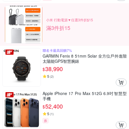
小米 行動電源▼任選3件折$15
滿3件折15
聯名卡最高回饋7%
GARMIN Fenix 8 51mm Solar 全方位戶外進階
太陽能GPS智慧腕錶
38,990
$
5
(
2
)
Apple iPhone 17 Pro Max 512G 6.9吋智慧型
手機
52,400
$
5
(
1
)
券