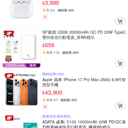
3,990
$
5
(
53
)
總銷量>600
券
SP廣穎 QS58 20000mAh QC PD 20W TypeC
雙向快充行動電源_具Wh標示
659
$
4.8
(
118
)
總銷量>600
限時狂降1000
Apple 蘋果 iPhone 17 Pro Max 256G 6.9吋智
慧型手機
43,900
$
4.9
(
37
)
總銷量>500
券
輕薄有型 時尚雙色
ADATA 威剛 C100 10000mAh 20W PD/QC薄
型輕量極速快充行動電源_機身Wh標示