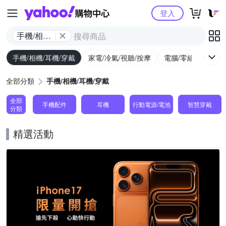
Yahoo購物中心
登入
手機/相機/
耳機/穿戴
手機/相機/耳機/穿戴
家電/冷氣/視聽/按摩
電腦/零組件/週邊/
全部分類
手機/相機/耳機/穿戴
全部
手機配件
耳機
行動電源/電池
智慧穿戴
分類
精選活動