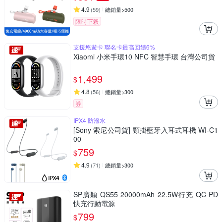
4.9
(
59
)
總銷量>500
限時下殺
支援悠遊卡 聯名卡最高回饋6%
Xiaomi 小米手環10 NFC 智慧手環 台灣公司貨
1,499
$
4.8
(
56
)
總銷量>300
券
IPX4 防潑水
[Sony 索尼公司貨] 頸掛藍牙入耳式耳機 WI-C1
00
759
$
4.9
(
71
)
總銷量>300
SP廣穎 QS55 20000mAh 22.5W行充 QC PD
快充行動電源
799
$