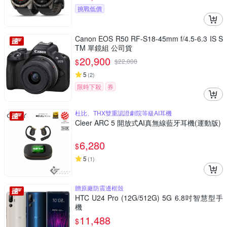
挑戰低價
Canon EOS R50 RF-S18-45mm f/4.5-6.3 IS S
TM 單鏡組 公司貨
20,900
$
$
22,000
5
(
2
)
限時下殺
券
杜比、THX雙重認證劇院等級AI耳機
Cleer ARC 5 開放式AI真無線藍牙耳機(運動版)
6,280
$
5
(
1
)
贈原廠防震邊框殼
HTC U24 Pro (12G/512G) 5G 6.8吋智慧型手
機
11,488
$