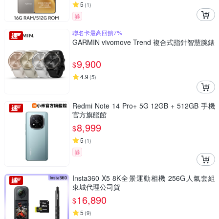
5
(
1
)
券
聯名卡最高回饋7%
GARMIN vivomove Trend 複合式指針智慧腕錶
9,900
$
4.9
(
5
)
Redmi Note 14 Pro+ 5G 12GB + 512GB 手機
官方旗艦館
8,999
$
5
(
1
)
券
Insta360 X5 8K全景運動相機 256G人氣套組
東城代理公司貨
16,890
$
5
(
9
)