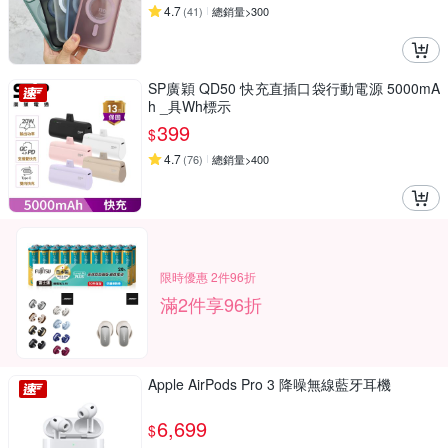
4.7
(
41
)
總銷量>300
SP廣穎 QD50 快充直插口袋行動電源 5000mA
h _具Wh標示
399
$
4.7
(
76
)
總銷量>400
限時優惠 2件96折
滿2件享96折
Apple AirPods Pro 3 降噪無線藍牙耳機
6,699
$