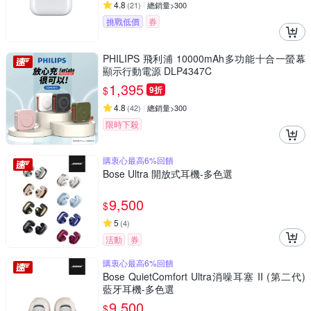
4.8
(
21
)
總銷量>300
挑戰低價
券
PHILIPS 飛利浦 10000mAh多功能十合一螢幕
顯示行動電源 DLP4347C
1,395
$
9折
4.8
(
42
)
總銷量>300
限時下殺
購衷心最高6%回饋
Bose Ultra 開放式耳機-多色選
9,500
$
5
(
4
)
活動
券
購衷心最高6%回饋
Bose QuietComfort Ultra消噪耳塞 II (第二代)
藍牙耳機-多色選
9,500
$