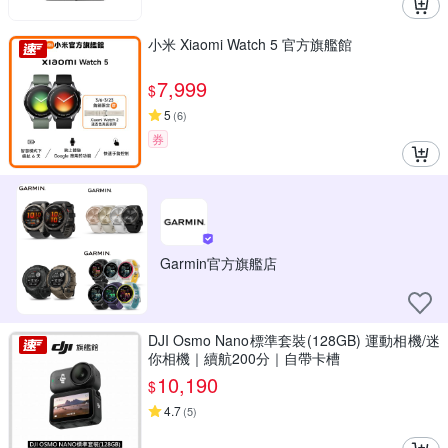
小米 Xiaomi Watch 5 官方旗艦館
7,999
$
5
(
6
)
券
Garmin官方旗艦店
DJI Osmo Nano標準套裝(128GB) 運動相機/迷
你相機｜續航200分｜自帶卡槽
10,190
$
4.7
(
5
)