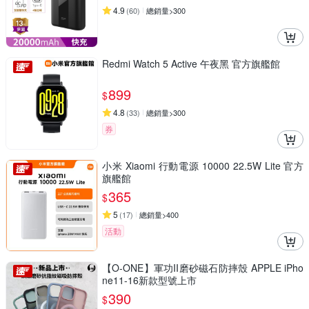
4.9
(
60
)
總銷量>300
Redmi Watch 5 Active 午夜黑 官方旗艦館
899
$
4.8
(
33
)
總銷量>300
券
小米 Xiaomi 行動電源 10000 22.5W Lite 官方
旗艦館
365
$
5
(
17
)
總銷量>400
活動
【O-ONE】軍功II磨砂磁石防摔殼 APPLE iPho
ne11-16新款型號上市
390
$