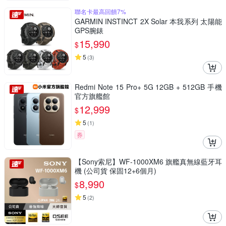
聯名卡最高回饋7%
GARMIN INSTINCT 2X Solar 本我系列 太陽能
GPS腕錶
15,990
$
5
(
3
)
Redmi Note 15 Pro+ 5G 12GB + 512GB 手機
官方旗艦館
12,999
$
5
(
1
)
券
【Sony索尼】WF-1000XM6 旗艦真無線藍牙耳
機 (公司貨 保固12+6個月)
8,990
$
5
(
2
)