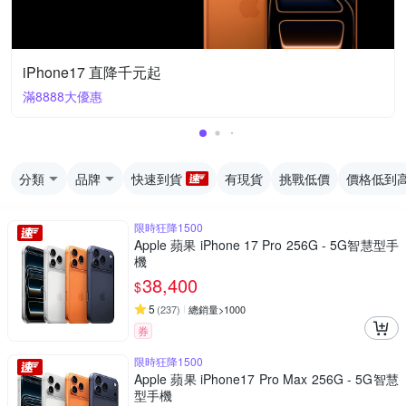
iPhone17 直降千元起
滿8888大優惠
分類
品牌
快速到貨
有現貨
挑戰低價
價格低到
限時狂降1500
Apple 蘋果 iPhone 17 Pro 256G - 5G智慧型手
機
38,400
$
5
(
237
)
總銷量>1000
券
限時狂降1500
Apple 蘋果 iPhone17 Pro Max 256G - 5G智慧
型手機