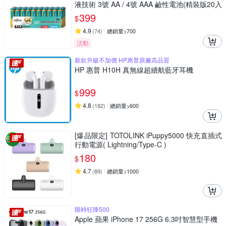
液技術 3號 AA / 4號 AAA 鹼性電池(精裝版20入
裝)
399
$
4.9
(
74
)
總銷量>700
活動
新款升級不加價 HP惠普原廠高品質
HP 惠普 H10H 真無線超續航藍牙耳機
999
$
4.8
(
182
)
總銷量>600
[爆品限定] TOTOLINK iPuppy5000 快充直插式
行動電源( Lightning/Type-C )
180
$
4.7
(
89
)
總銷量>1000
限時狂降500
Apple 蘋果 iPhone 17 256G 6.3吋智慧型手機