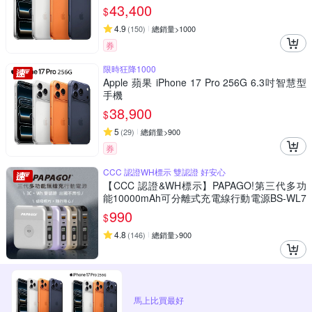
43,400
$
4.9
(
150
)
總銷量>1000
券
限時狂降1000
Apple 蘋果 iPhone 17 Pro 256G 6.3吋智慧型
手機
38,900
$
5
(
29
)
總銷量>900
券
CCC 認證WH標示 雙認證 好安心
【CCC 認證&WH標示】PAPAGO!第三代多功
能10000mAh可分離式充電線行動電源BS-WL7
20-快
990
$
4.8
(
146
)
總銷量>900
馬上比買最好