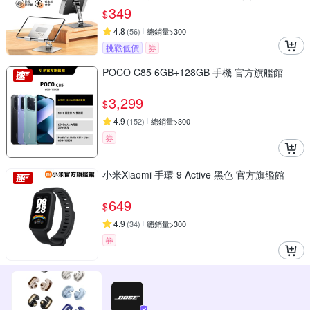
349
$
4.8
(
56
)
總銷量>300
挑戰低價
券
POCO C85 6GB+128GB 手機 官方旗艦館
3,299
$
4.9
(
152
)
總銷量>300
券
小米Xiaomi 手環 9 Active 黑色 官方旗艦館
649
$
4.9
(
34
)
總銷量>300
券