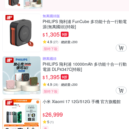
無萬國頭版
PHILIPS 飛利浦 FunCube 多功能十合一行動電
源(無萬國頭)[特殺]
1,305
$
9折
4.9
(
27
)
總銷量>200
限時下殺
贈萬國頭
PHILIPS 飛利浦 10000mAh 多功能十合一行動
電源 DLP4347C[特殺]
1,395
$
9折
4.9
(
28
)
總銷量>200
限時下殺
小米 Xiaomi 17 12G/512G 手機 官方旗艦館
26,999
$
5
(
1
)
券