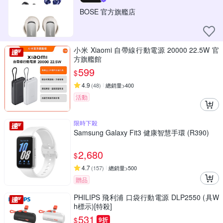
BOSE 官方旗艦店
小米 Xiaomi 自帶線行動電源 20000 22.5W 官
方旗艦館
599
$
4.9
(
48
)
總銷量>400
活動
限時下殺
Samsung Galaxy Fit3 健康智慧手環 (R390)
2,680
$
4.7
(
157
)
總銷量>500
贈品
PHILIPS 飛利浦 口袋行動電源 DLP2550 (具W
h標示)[特殺]
531
$
9折