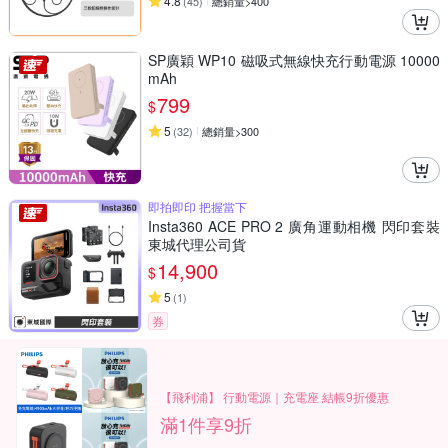
4.8
(
45
)
總銷量>400
SP廣穎 WP10 磁吸式無線快充行動電源 10000
mAh
799
$
5
(
32
)
總銷量>300
即拍即印 把握當下
Insta360 ACE PRO 2 廣角運動相機 閃印套裝
東城代理公司貨
14,900
$
5
(
1
)
券
【飛利浦】 行動電源｜充電座 結帳9折優惠
滿1件享9折