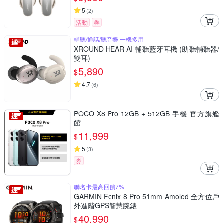
5
(
2
)
活動
券
輔聽/通話/聽音樂 一機多用
XROUND HEAR AI 輔聽藍牙耳機 (助聽輔聽器/
雙耳)
5,890
$
4.7
(
6
)
POCO X8 Pro 12GB + 512GB 手機 官方旗艦
館
11,999
$
5
(
3
)
券
聯名卡最高回饋7%
GARMIN Fenix 8 Pro 51mm Amoled 全方位戶
外進階GPS智慧腕錶
40,990
$