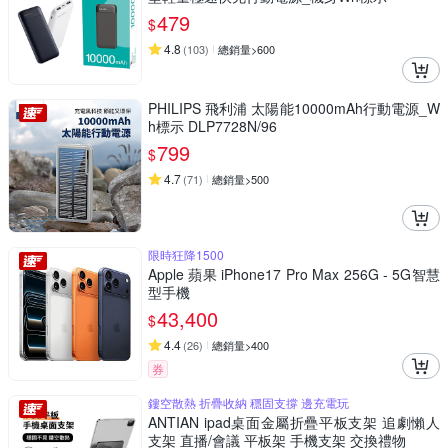
479
$
4.8
(
103
)
總銷量>600
PHILIPS 飛利浦 太陽能10000mAh行動電源_W
h標示 DLP7728N/96
799
$
4.7
(
71
)
總銷量>500
限時狂降1500
Apple 蘋果 iPhone17 Pro Max 256G - 5G智慧
型手機
43,400
$
4.4
(
26
)
總銷量>400
券
鏤空散熱 折疊收納 穩固支撐 邊充電玩
ANTIAN ipad桌面金屬折疊平板支架 追劇懶人
支架 直播/會議 平板架 手機支架 交換禮物