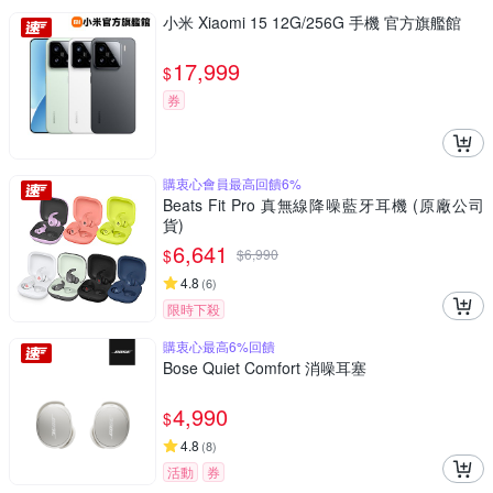
小米 Xiaomi 15 12G/256G 手機 官方旗艦館
17,999
$
券
購衷心會員最高回饋6%
Beats Fit Pro 真無線降噪藍牙耳機 (原廠公司
貨)
6,641
$
$
6,990
4.8
(
6
)
限時下殺
購衷心最高6%回饋
Bose Quiet Comfort 消噪耳塞
4,990
$
4.8
(
8
)
活動
券