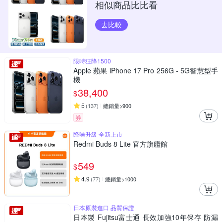
相似商品比比看
去比較
限時狂降1500
Apple 蘋果 iPhone 17 Pro 256G - 5G智慧型手
機
38,400
$
5
(
137
)
總銷量>900
券
降噪升級 全新上市
Redmi Buds 8 Lite 官方旗艦館
549
$
4.9
(
77
)
總銷量>1000
日本原裝進口 品質保證
日本製 Fujitsu富士通 長效加強10年保存 防漏