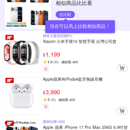
相似商品比比看
去比較
現在可以馬上比較相似商品！
聯名卡最高回饋6%
Xiaomi 小米手環10 智慧手環 台灣公司貨
1,199
$
4.9
(
95
)
總銷量>600
券
Apple蘋果AirPods4藍牙無線耳機
3,990
$
5
(
53
)
總銷量>600
券
限時狂降1000
Apple 蘋果 iPhone 17 Pro Max 256G 6.9吋智