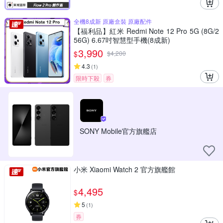
全機8成新 原廠盒裝 原廠配件
【福利品】紅米 Redmi Note 12 Pro 5G (8G/2
56G) 6.67吋智慧型手機(8成新)
3,990
$
$
4,200
4.3
(
1
)
限時下殺
券
SONY Mobile官方旗艦店
小米 Xiaomi Watch 2 官方旗艦館
4,495
$
5
(
1
)
券