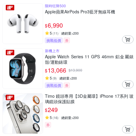
限時狂降500
Apple蘋果AirPods Pro3藍牙無線耳機
6,990
$
5
(
11
)
總銷量>200
挑戰低價
券
新機上市
Apple Watch Series 11 GPS 46mm 鋁金屬錶
殼/運動錶環
13,066
$
$
13,900
5
(
9
)
總銷量>200
挑戰低價
券
Timo 鏡頭專用【3D金屬環】iPhone 17系列 玻
璃鏡頭保護貼膜
249
$
5
(
16
)
總銷量>200
券