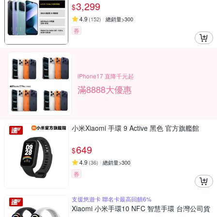
3,299
$
4.9
(
152
)
總銷量>300
券
iPhone17 直降千元起
滿8888大優惠
小米Xiaomi 手環 9 Active 黑色 官方旗艦館
649
$
4.9
(
36
)
總銷量>300
券
支援悠遊卡 聯名卡最高回饋6%
Xiaomi 小米手環10 NFC 智慧手環 台灣公司貨