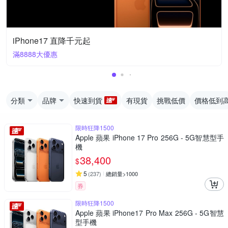
iPhone17 直降千元起
滿8888大優惠
分類
品牌
快速到貨
有現貨
挑戰低價
價格低到
限時狂降1500
Apple 蘋果 iPhone 17 Pro 256G - 5G智慧型手
機
38,400
$
5
(
237
)
總銷量>1000
券
限時狂降1500
Apple 蘋果 iPhone17 Pro Max 256G - 5G智慧
型手機