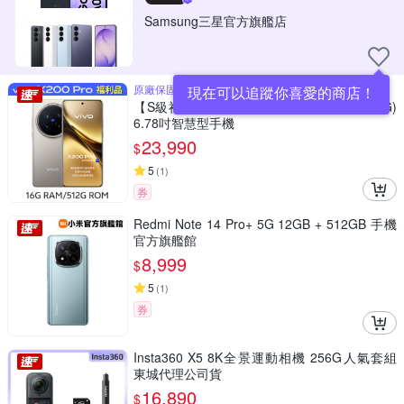
Samsung三星官方旗艦店
原廠保固至2027/02/28
現在可以追蹤你喜愛的商店！
【S級福利品】vivo X200 Pro 5G (16G/512G)
6.78吋智慧型手機
23,990
$
5
(
1
)
券
Redmi Note 14 Pro+ 5G 12GB + 512GB 手機
官方旗艦館
8,999
$
5
(
1
)
券
Insta360 X5 8K全景運動相機 256G人氣套組
東城代理公司貨
16,890
$