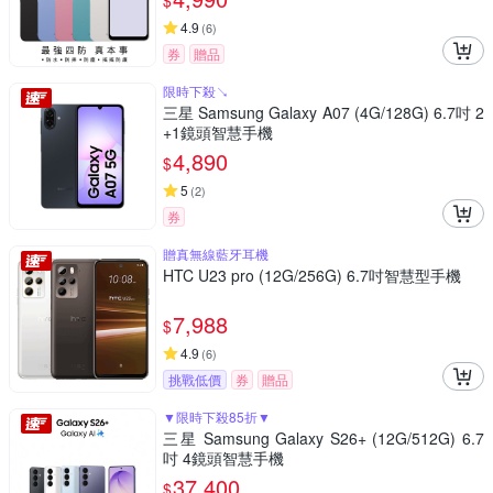
$
4.9
(
6
)
券
贈品
限時下殺↘
三星 Samsung Galaxy A07 (4G/128G) 6.7吋 2
+1鏡頭智慧手機
4,890
$
5
(
2
)
券
贈真無線藍牙耳機
HTC U23 pro (12G/256G) 6.7吋智慧型手機
7,988
$
4.9
(
6
)
挑戰低價
券
贈品
▼限時下殺85折▼
三星 Samsung Galaxy S26+ (12G/512G) 6.7
吋 4鏡頭智慧手機
37,400
$