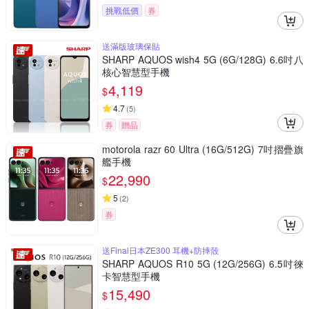
挑戰低價
券
送滿版玻璃保貼
SHARP AQUOS wish4 5G (6G/128G) 6.6吋八
核心智慧型手機
4,119
$
4.7
(
5
)
券
贈品
motorola razr 60 Ultra (16G/512G) 7吋摺疊旗
艦手機
22,990
$
5
(
2
)
券
送Final日本ZE300 耳機+防摔殼
SHARP AQUOS R10 5G (12G/256G) 6.5吋徠
卡智慧型手機
15,490
$