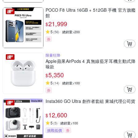
POCO F8 Ultra 16GB + 512GB 手機 官方旗艦
館
21,999
$
5
(
56
)
總銷量>200
券
限量狂降
Apple蘋果AirPods 4 真無線藍牙耳機主動式降
噪款
5,350
$
5
(
14
)
總銷量>100
券
Insta360 GO Ultra 創作者套組 東城代理公司貨
12,600
$
5
(
5
)
總銷量>100
挑戰低價
券