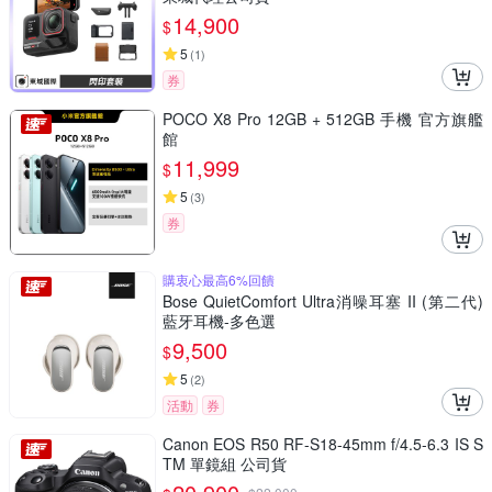
14,900
$
5
(
1
)
券
POCO X8 Pro 12GB + 512GB 手機 官方旗艦
館
11,999
$
5
(
3
)
券
購衷心最高6%回饋
Bose QuietComfort Ultra消噪耳塞 II (第二代)
藍牙耳機-多色選
9,500
$
5
(
2
)
活動
券
Canon EOS R50 RF-S18-45mm f/4.5-6.3 IS S
TM 單鏡組 公司貨