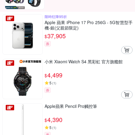
限時狂降95折
Apple 蘋果 iPhone 17 Pro 256G - 5G智慧型手
機-銀(父親節限定)
37,905
$
券
小米 Xiaomi Watch S4 黑彩虹 官方旗艦館
4,499
$
5
(
1
)
券
Apple蘋果 Pencil Pro觸控筆
4,390
$
5
(
1
)
券