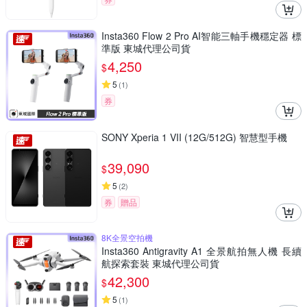
Insta360 Flow 2 Pro AI智能三軸手機穩定器 標
準版 東城代理公司貨
4,250
$
5
(
1
)
券
SONY Xperia 1 VII (12G/512G) 智慧型手機
39,090
$
5
(
2
)
券
贈品
8K全景空拍機
Insta360 Antigravity A1 全景航拍無人機 長續
航探索套裝 東城代理公司貨
42,300
$
5
(
1
)