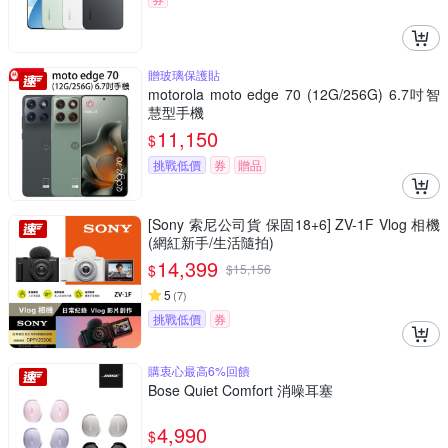
贈玻璃保護貼
motorola moto edge 70 (12G/256G) 6.7吋智
慧型手機
11,150
$
挑戰低價
券
贈品
[Sony 索尼公司貨 保固18+6] ZV-1F Vlog 相機
(網紅新手/生活隨拍)
14,399
$
$
15,156
5
(
7
)
挑戰低價
券
購衷心最高6%回饋
Bose Quiet Comfort 消噪耳塞
4,990
$