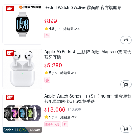
Redmi Watch 5 Active 霧面銀 官方旗艦館
899
$
4.8
(
12
)
總銷量>200
券
Apple AirPods 4 主動降噪款 Magsafe充電盒
藍牙耳機
5,280
$
5
(
15
)
總銷量>200
券
Apple Watch Series 11 (S11) 46mm 鋁金屬錶
殼配運動錶帶GPS智慧手錶
13,066
$
$
13,900
5
(
18
)
總銷量>200
限時下殺
券