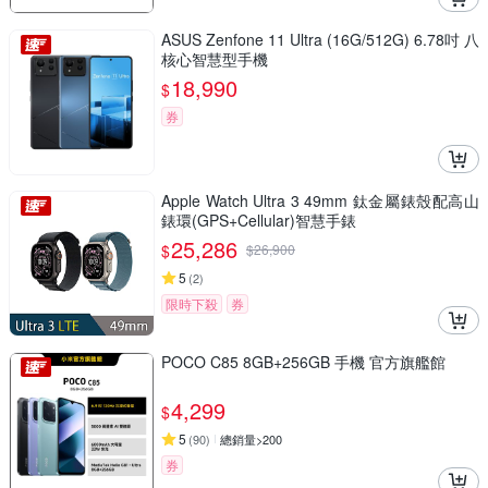
ASUS Zenfone 11 Ultra (16G/512G) 6.78吋 八
核心智慧型手機
18,990
$
券
Apple Watch Ultra 3 49mm 鈦金屬錶殼配高山
錶環(GPS+Cellular)智慧手錶
25,286
$
$
26,900
5
(
2
)
限時下殺
券
POCO C85 8GB+256GB 手機 官方旗艦館
4,299
$
5
(
90
)
總銷量>200
券