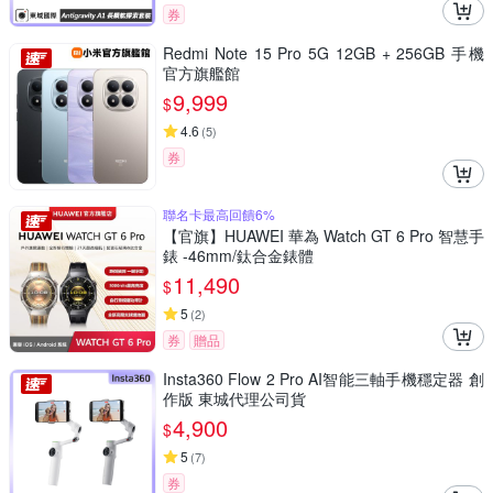
券
Redmi Note 15 Pro 5G 12GB + 256GB 手機
官方旗艦館
9,999
$
4.6
(
5
)
券
聯名卡最高回饋6%
【官旗】HUAWEI 華為 Watch GT 6 Pro 智慧手
錶 -46mm/鈦合金錶體
11,490
$
5
(
2
)
券
贈品
Insta360 Flow 2 Pro AI智能三軸手機穩定器 創
作版 東城代理公司貨
4,900
$
5
(
7
)
券