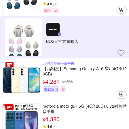
4.8
(
8
)
活動
券
BOSE 官方旗艦店
67吋大螢幕平價手機
【福利品】Samsung Galaxy A16 5G (4GB/12
8GB)
4,281
$
$
4,506
挑戰低價
券
motorola moto g57 5G (4G/128G) 6.72吋智慧
型手機
4,380
$
4.6
(
4
)