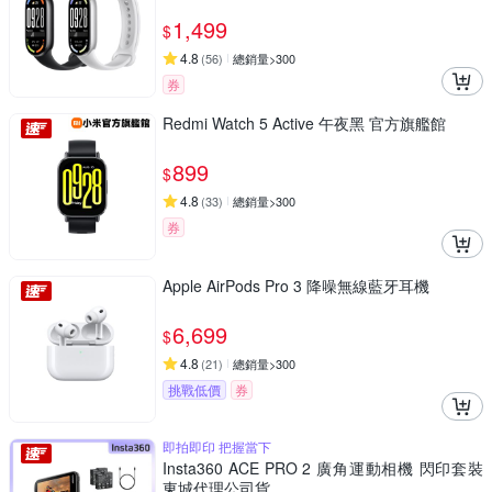
1,499
$
4.8
(
56
)
總銷量>300
券
Redmi Watch 5 Active 午夜黑 官方旗艦館
899
$
4.8
(
33
)
總銷量>300
券
Apple AirPods Pro 3 降噪無線藍牙耳機
6,699
$
4.8
(
21
)
總銷量>300
挑戰低價
券
即拍即印 把握當下
Insta360 ACE PRO 2 廣角運動相機 閃印套裝
東城代理公司貨