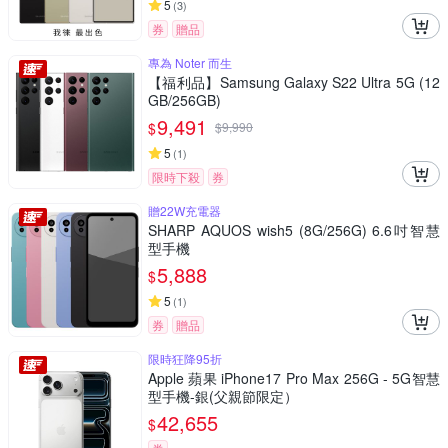
5
(
3
)
券
贈品
專為 Noter 而生
【福利品】Samsung Galaxy S22 Ultra 5G (12
GB/256GB)
9,491
$
$
9,990
5
(
1
)
限時下殺
券
贈22W充電器
SHARP AQUOS wish5 (8G/256G) 6.6吋智慧
型手機
5,888
$
5
(
1
)
券
贈品
限時狂降95折
Apple 蘋果 iPhone17 Pro Max 256G - 5G智慧
型手機-銀(父親節限定）
42,655
$