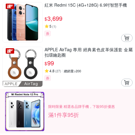
紅米 Redmi 15C (4G+128G) 6.9吋智慧手機
3,699
$
5
(
1
)
券
APPLE AirTag 專用 經典素色皮革保護套 金屬
扣環鑰匙圈
99
$
4.8
(
27
)
總銷量>200
券
限時限量 精選各品牌手機，下殺95折優惠
滿1件享95折