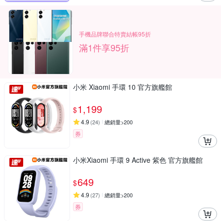
手機品牌聯合特賣結帳95折
滿1件享95折
小米 Xiaomi 手環 10 官方旗艦館
1,199
$
4.9
(
24
)
總銷量>200
券
小米Xiaomi 手環 9 Active 紫色 官方旗艦館
649
$
4.9
(
27
)
總銷量>200
券