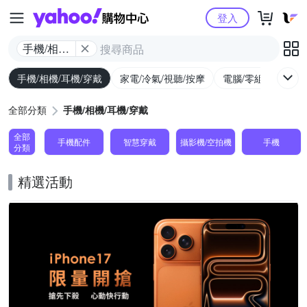
Yahoo購物中心
登入
手機/相機/
耳機/穿戴
手機/相機/耳機/穿戴
家電/冷氣/視聽/按摩
電腦/零組件/週邊/
全部分類
手機/相機/耳機/穿戴
全部
手機配件
智慧穿戴
攝影機/空拍機
手機
分類
精選活動