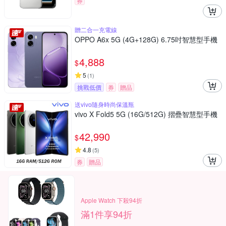
券
贈二合一充電線
OPPO A6x 5G (4G+128G) 6.75吋智慧型手機
4,888
$
5
(
1
)
挑戰低價
券
贈品
送vivo隨身時尚保溫瓶
vivo X Fold5 5G (16G/512G) 摺疊智慧型手機
42,990
$
4.8
(
5
)
券
贈品
Apple Watch 下殺94折
滿1件享94折