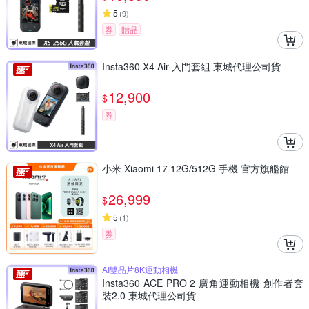
5
(
9
)
券
贈品
Insta360 X4 Air 入門套組 東城代理公司貨
12,900
$
券
小米 Xiaomi 17 12G/512G 手機 官方旗艦館
26,999
$
5
(
1
)
券
AI雙晶片8K運動相機
Insta360 ACE PRO 2 廣角運動相機 創作者套
裝2.0 東城代理公司貨