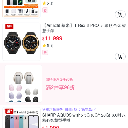
5
(
2
)
券
【Amazfit 華米】T-Rex 3 PRO 五級鈦合金智
慧手錶
11,999
$
5
(
1
)
券
限時優惠 2件96折
滿2件享96折
送軍功防摔殼+掛繩+墊片(送完為止)
SHARP AQUOS wish5 5G (6G/128G) 6.6吋八
核心智慧型手機
4,990