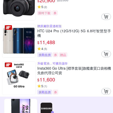
20,900
$
$
22,000
5
(
2
)
限時下殺
券
贈原廠防震邊框殼
HTC U24 Pro (12G/512G) 5G 6.8吋智慧型手
機
11,488
$
4
(
5
)
挑戰低價
券
贈品
升級電池，可擴充儲存
Insta360 Go Ultra [標準套裝]旗艦畫質口袋相機
先創代理公司貨
11,600
$
5
(
1
)
挑戰低價
券