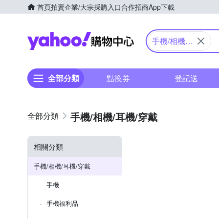
首頁
拍賣
企業/大宗採購入口
合作招商
App下載
Yahoo購物中心
手機/相機/
耳機/穿戴
全部分類
點換券
登記送
手機/相機/耳機/穿戴
相關分類
手機/相機/耳機/穿戴
手機
手機福利品