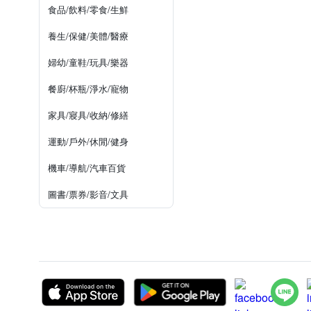
食品/飲料/零食/生鮮
養生/保健/美體/醫療
婦幼/童鞋/玩具/樂器
餐廚/杯瓶/淨水/寵物
家具/寢具/收納/修繕
運動/戶外/休閒/健身
機車/導航/汽車百貨
圖書/票券/影音/文具