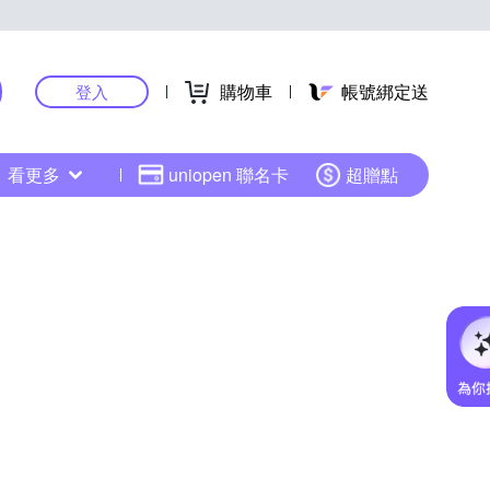
購物車
帳號綁定送
登入
看更多
uniopen 聯名卡
超贈點