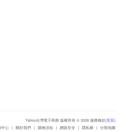
Yahoo台灣電子商務 版權所有 © 2026 服務條款(
更新
)
服中心
|
關於我們
|
購物須知
|
網路安全
|
隱私權
|
分類地圖