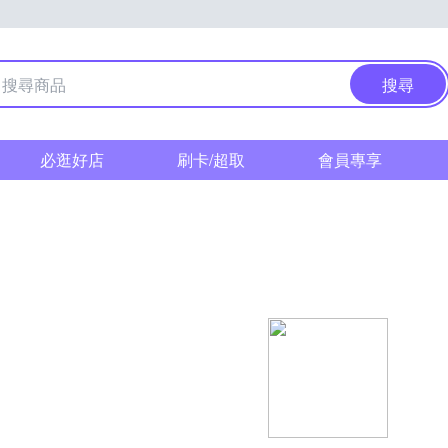
搜尋
必逛好店
刷卡/超取
會員專享