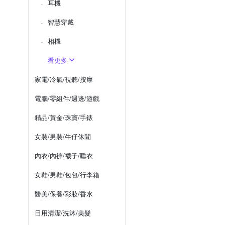
耳機
智慧穿戴
相機
看更多
家電/冷氣/視聽/按摩
電腦/零組件/週邊/遊戲
精品/黃金/珠寶/手錶
女裝/男裝/牛仔休閒
內衣/內褲/襪子/睡衣
女鞋/男鞋/包包/行李箱
醫美/保養/彩妝/香水
日用清潔/洗沐/美髮