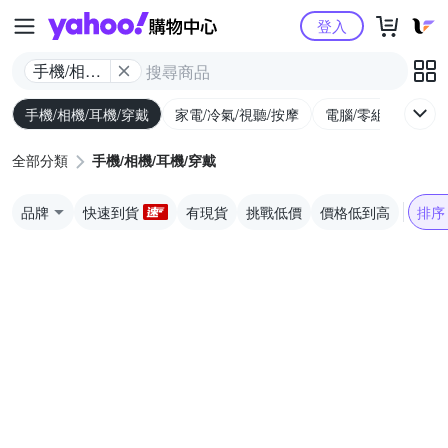
Yahoo購物中心
登入
手機/相機/
耳機/穿戴
手機/相機/耳機/穿戴
家電/冷氣/視聽/按摩
電腦/零組件/週邊/
全部分類
手機/相機/耳機/穿戴
品牌
快速到貨
有現貨
挑戰低價
價格低到高
排序