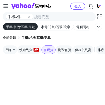
Yahoo購物中心
登入
手機/相機/
耳機/穿戴
手機/相機/耳機/穿戴
家電/冷氣/視聽/按摩
電腦/零組件/週邊/
全部分類
手機/相機/耳機/穿戴
品牌
快速到貨
有現貨
挑戰低價
價格低到高
排序