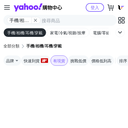
Yahoo購物中心
登入
手機/相機/
耳機/穿戴
手機/相機/耳機/穿戴
家電/冷氣/視聽/按摩
電腦/零組件/週邊/
全部分類
手機/相機/耳機/穿戴
品牌
快速到貨
有現貨
挑戰低價
價格低到高
排序