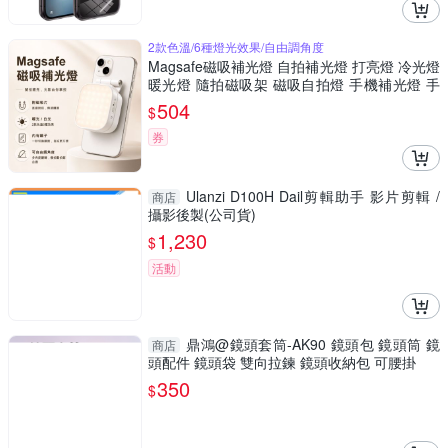
2款色溫/6種燈光效果/自由調角度
Magsafe磁吸補光燈 自拍補光燈 打亮燈 冷光燈
暖光燈 隨拍磁吸架 磁吸自拍燈 手機補光燈 手
機鏡子 補光神器
504
$
券
Ulanzi D100H Dail剪輯助手 影片剪輯 /
商店
攝影後製(公司貨)
1,230
$
活動
鼎鴻@鏡頭套筒-AK90 鏡頭包 鏡頭筒 鏡
商店
頭配件 鏡頭袋 雙向拉鍊 鏡頭收納包 可腰掛
350
$