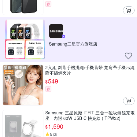
券
Samsung三星官方旗艦店
2入組 斜背手機掛繩/手機背帶 寬肩帶手機吊繩
附不鏽鋼夾片
549
$
券
Samsung 三星原廠 ITFIT 三合一磁吸無線充電
座 - 內附 60W USB-C 快充線 (ITPW32)
1,590
$
5
(
2
)