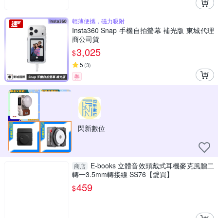
輕薄便攜，磁力吸附
Insta360 Snap 手機自拍螢幕 補光版 東城代理
商公司貨
3,025
$
5
(
3
)
券
閃新數位
E-books 立體音效頭戴式耳機麥克風贈二
商店
轉一3.5mm轉接線 SS76【愛買】
459
$