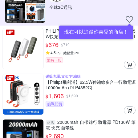
全球3C通訊
PHILIPS飛利浦 4900mAh FunCube BAR 22.5
現在可以追蹤你喜愛的商店！
W快充 AC自帶線 Type-C線行動電源 DLP5201
C 17.88Wh_具Wh標示
676
$
$
719
4.5
(
5
)
總銷量>50
限時下殺
磁吸充電/支架/伸縮線
【Philips飛利浦】22.5W伸縮線多合一行動電源
10000mAh (DLP4352C)
1,606
$
$
1,690
挑戰低價
20000mah 自帶線行動電源 PD130W 筆
商店
電 快充 自帶線
2,690
$