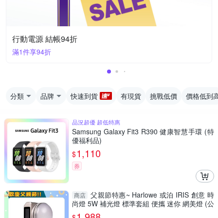
行動電源 結帳94折
滿1件享94折
分類
品牌
快速到貨
有現貨
挑戰低價
價格低到
品況超優 超低特惠
Samsung Galaxy Fit3 R390 健康智慧手環 (特
優福利品)
1,110
$
券
父親節特惠~ Harlowe 或泊 IRIS 創意 時
商店
尚燈 5W 補光燈 標準套組 便攜 迷你 網美燈 (公
司貨)
1,988
$