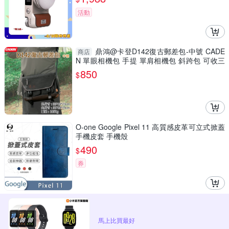
活動
鼎鴻@卡登D142復古郵差包-中號 CADE
商店
N 單眼相機包 手提 單肩相機包 斜跨包 可收三
腳架 斜肩包
850
$
O-one Google Pixel 11 高質感皮革可立式掀蓋
手機皮套 手機殼
490
$
券
馬上比買最好