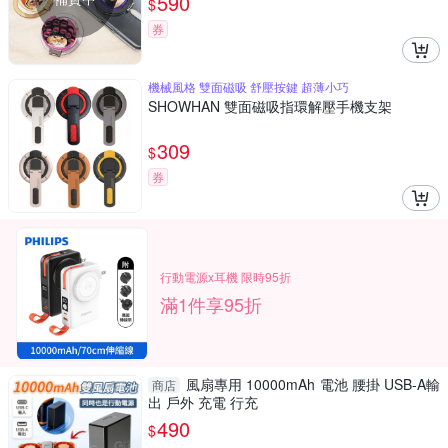
590
$
券
機械風格 雙面磁吸 舒壓按鍵 超薄小巧
SHOWHAN 雙面磁吸指環解壓手機支架
309
$
券
行動電源x耳機 限時95折
滿1件享95折
風扇專用 10000mAh 電池 腰掛 USB-A輸
商店
出 戶外 充電 行充
490
$