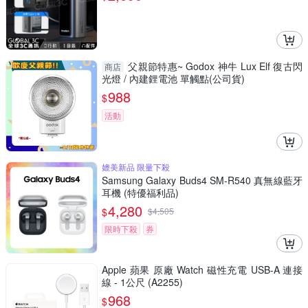
父親節特惠~ Godox 神牛 Lux Elf 復古閃
商店
光燈 / 內建鋰電池 單觸點(公司貨)
988
$
活動
媲美新品 限量下殺
Samsung Galaxy Buds4 SM-R540 真無線藍牙
耳機 (特優福利品)
4,280
$
$
4,505
限時下殺
券
Apple 蘋果 原廠 Watch 磁性充電 USB-A 連接
線 - 1公尺 (A2255)
968
$