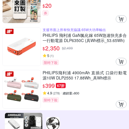
20
$
券
支援市面上所有快充協議 65W大功率輸出
PHILIPS 飛利浦 GaN氮化鎵 65W急速快充多合
一行動電源 DLP6350C (具Wh標示_53.65Wh)
2,350
$
$
2,499
5
(
1
)
限時下殺
PHILIPS飛利浦 4900mAh 直插式 口袋行動電
源10W DLP2550 17.88Wh_具Wh標示
399
$
67折
4.9
(
278
)
總銷量>800
限時下殺