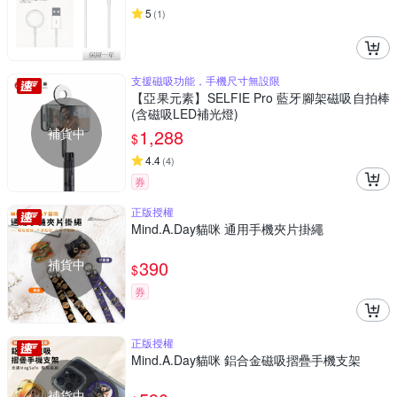
5
(
1
)
支援磁吸功能，手機尺寸無設限
【亞果元素】SELFIE Pro 藍牙腳架磁吸自拍棒
(含磁吸LED補光燈)
補貨中
1,288
$
4.4
(
4
)
券
正版授權
Mind.A.Day貓咪 通用手機夾片掛繩
補貨中
390
$
券
正版授權
Mind.A.Day貓咪 鋁合金磁吸摺疊手機支架
補貨中