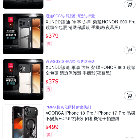
通過SGS防摔認證 清透防摔殼
XUNDD訊迪 軍事防摔 榮耀HONOR 600 Pro
鏡頭全包覆 清透保護殼 手機殼(夜幕黑)
379
$
券
通過SGS防摔認證 清透防摔殼
XUNDD訊迪 軍事防摔 榮耀HONOR 600 鏡頭
全包覆 清透保護殼 手機殼(夜幕黑)
379
$
券
PMMA抗氧化原材 耐磨防刮
VOORCA iPhone 18 Pro / iPhone 17 Pro 晶磁
不變黃PC2.5防摔殼-附相機電子拍照鍵
499
$
券