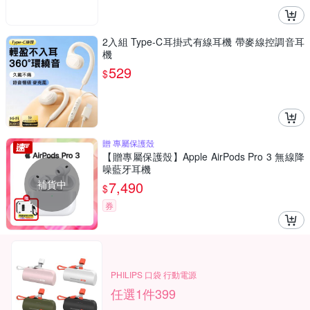
2入組 Type-C耳掛式有線耳機 帶麥線控調音耳
機
529
$
贈 專屬保護殼
【贈專屬保護殼】Apple AirPods Pro 3 無線降
噪藍牙耳機
補貨中
7,490
$
券
PHILIPS 口袋 行動電源
任選1件399