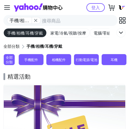
Yahoo購物中心
登入
手機/相機/
耳機/穿戴
手機/相機/耳機/穿戴
家電/冷氣/視聽/按摩
電腦/零組件/週邊/
全部分類
手機/相機/耳機/穿戴
全部
手機配件
相機配件
行動電源/電池
耳機
分類
精選活動