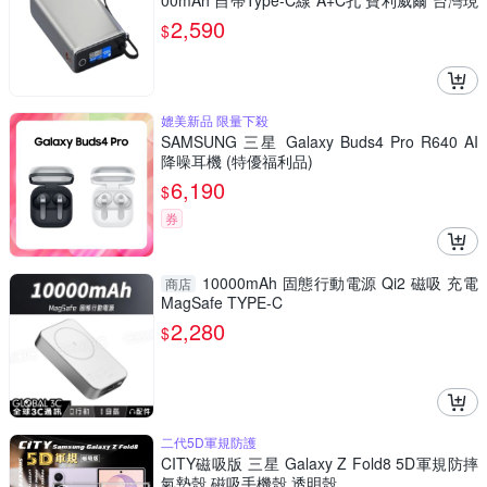
00mAh 自帶Type-C線 A+C孔 寶利威爾 台灣現
貨
2,590
$
媲美新品 限量下殺
SAMSUNG 三星 Galaxy Buds4 Pro R640 AI
降噪耳機 (特優福利品)
6,190
$
券
10000mAh 固態行動電源 Qi2 磁吸 充電
商店
MagSafe TYPE-C
2,280
$
二代5D軍規防護
CITY磁吸版 三星 Galaxy Z Fold8 5D軍規防摔
氣墊殼 磁吸手機殼 透明殼