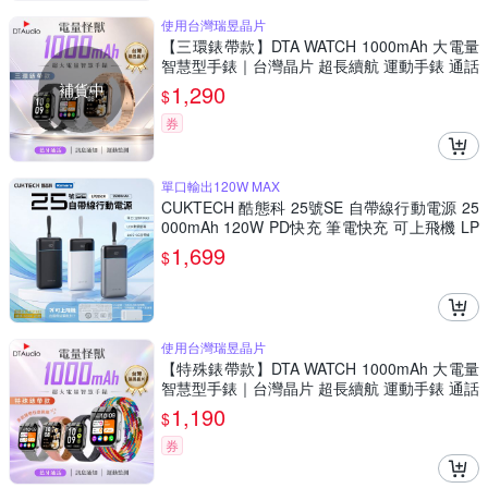
使用台灣瑞昱晶片
【三環錶帶款】DTA WATCH 1000mAh 大電量
智慧型手錶｜台灣晶片 超長續航 運動手錶 通話
手錶 藍牙 健身
補貨中
1,290
$
券
單口輸出120W MAX
CUKTECH 酷態科 25號SE 自帶線行動電源 25
000mAh 120W PD快充 筆電快充 可上飛機 LP
B252N CCC+BSMI認證
1,699
$
使用台灣瑞昱晶片
【特殊錶帶款】DTA WATCH 1000mAh 大電量
智慧型手錶｜台灣晶片 超長續航 運動手錶 通話
手錶 藍牙 健身
1,190
$
券