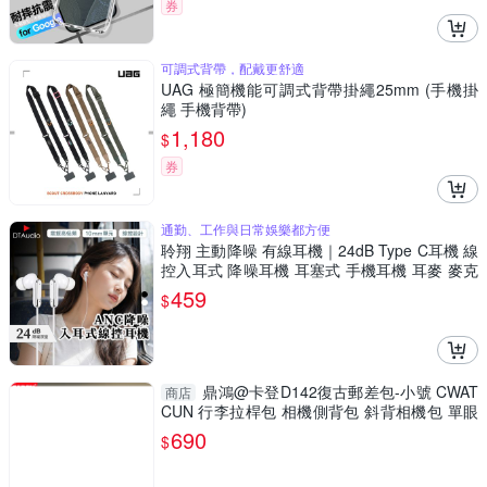
券
可調式背帶，配戴更舒適
UAG 極簡機能可調式背帶掛繩25mm (手機掛
繩 手機背帶)
1,180
$
券
通勤、工作與日常娛樂都方便
聆翔 主動降噪 有線耳機｜24dB Type C耳機 線
控入耳式 降噪耳機 耳塞式 手機耳機 耳麥 麥克
風
459
$
鼎鴻@卡登D142復古郵差包-小號 CWAT
商店
CUN 行李拉桿包 相機側背包 斜背相機包 單眼
相機包 單肩包
690
$