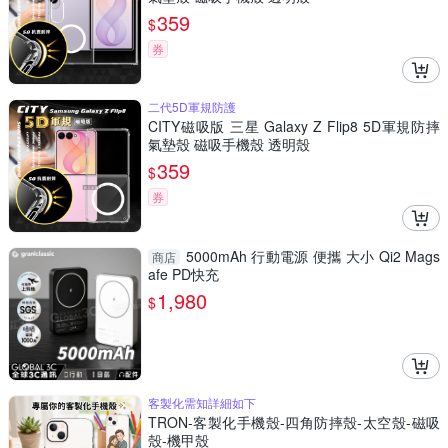
359
$
券
二代5D軍規防護
CITY磁吸版 三星 Galaxy Z Flip8 5D軍規防摔
氣墊殼 磁吸手機殼 透明殼
359
$
券
5000mAh 行動電源 便攜 大小 Qi2 Mags
商店
afe PD快充
1,980
$
客製化需知詳細如下
TRON-客製化手機殼-四角防摔殼-太空殼-磁吸
殼-機甲殼