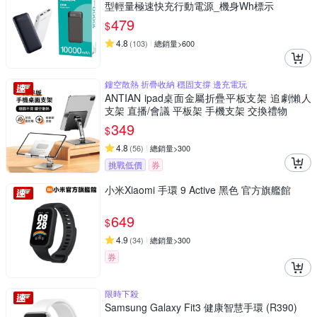
型輕量極速快充行動電源_機身Wh標示
479
$
4.8
(
103
)
總銷量>600
鏤空散熱 折疊收納 穩固支撐 邊充電玩
ANTIAN ipad桌面金屬折疊平板支架 追劇懶人
支架 直播/會議 平板架 手機支架 交換禮物
349
$
4.8
(
56
)
總銷量>300
挑戰低價
券
小米Xiaomi 手環 9 Active 黑色 官方旗艦館
649
$
4.9
(
34
)
總銷量>300
券
限時下殺
Samsung Galaxy Fit3 健康智慧手環 (R390)