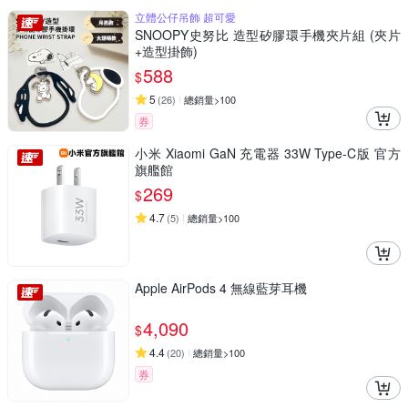
立體公仔吊飾 超可愛
SNOOPY史努比 造型矽膠環手機夾片組 (夾片
+造型掛飾)
588
$
5
(
26
)
總銷量>100
券
小米 Xiaomi GaN 充電器 33W Type-C版 官方
旗艦館
269
$
4.7
(
5
)
總銷量>100
Apple AirPods 4 無線藍芽耳機
4,090
$
4.4
(
20
)
總銷量>100
券