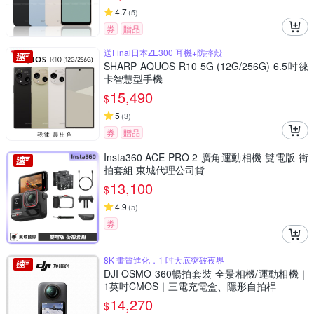
4.7
(
5
)
券
贈品
送Final日本ZE300 耳機+防摔殼
SHARP AQUOS R10 5G (12G/256G) 6.5吋徠
卡智慧型手機
15,490
$
5
(
3
)
券
贈品
Insta360 ACE PRO 2 廣角運動相機 雙電版 街
拍套組 東城代理公司貨
13,100
$
4.9
(
5
)
券
8K 畫質進化，1 吋大底突破夜界
DJI OSMO 360暢拍套裝 全景相機/運動相機｜
1英吋CMOS｜三電充電盒、隱形自拍桿
14,270
$