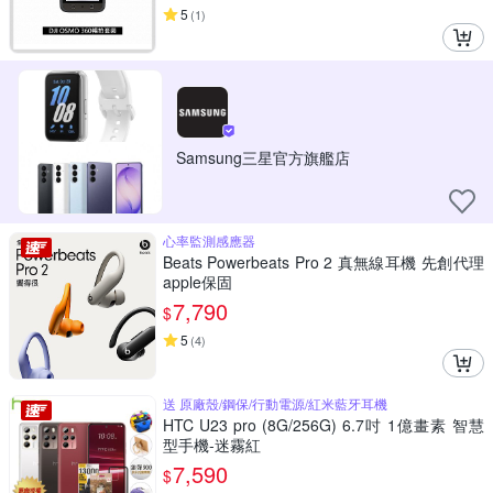
5
(
1
)
Samsung三星官方旗艦店
心率監測感應器
Beats Powerbeats Pro 2 真無線耳機 先創代理
apple保固
7,790
$
5
(
4
)
送 原廠殼/鋼保/行動電源/紅米藍牙耳機
HTC U23 pro (8G/256G) 6.7吋 1億畫素 智慧
型手機-迷霧紅
7,590
$