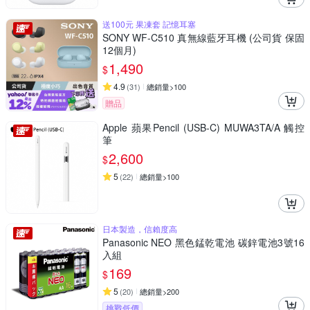
送100元 果凍套 記憶耳塞
SONY WF-C510 真無線藍牙耳機 (公司貨 保固
12個月)
1,490
$
4.9
(
31
)
總銷量>100
贈品
Apple 蘋果Pencil (USB-C) MUWA3TA/A 觸控
筆
2,600
$
5
(
22
)
總銷量>100
日本製造，信賴度高
Panasonic NEO 黑色錳乾電池 碳鋅電池3號16
入組
169
$
5
(
20
)
總銷量>200
挑戰低價