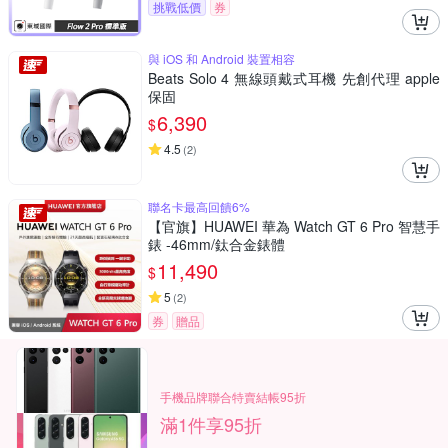
挑戰低價
券
與 iOS 和 Android 裝置相容
Beats Solo 4 無線頭戴式耳機 先創代理 apple
保固
6,390
$
4.5
(
2
)
聯名卡最高回饋6%
【官旗】HUAWEI 華為 Watch GT 6 Pro 智慧手
錶 -46mm/鈦合金錶體
11,490
$
5
(
2
)
券
贈品
手機品牌聯合特賣結帳95折
滿1件享95折