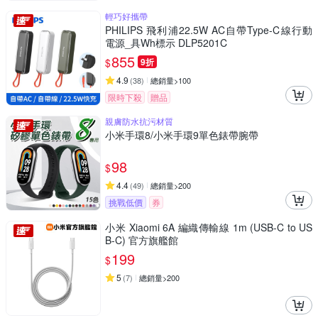
輕巧好攜帶
PHILIPS 飛利浦22.5W AC自帶Type-C線行動
電源_具Wh標示 DLP5201C
855
$
9折
4.9
(
38
)
總銷量>100
限時下殺
贈品
親膚防水抗污材質
小米手環8/小米手環9單色錶帶腕帶
98
$
4.4
(
49
)
總銷量>200
挑戰低價
券
小米 Xiaomi 6A 編織傳輸線 1m (USB-C to US
B-C) 官方旗艦館
199
$
5
(
7
)
總銷量>200