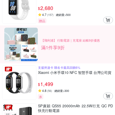
2,680
$
4.7
(
157
)
總銷量>500
贈品
【飛利浦】 行動電源｜充電座 結帳9折優惠
滿1件享9折
支援悠遊卡 聯名卡最高回饋6%
Xiaomi 小米手環10 NFC 智慧手環 台灣公司貨
1,499
$
4.8
(
56
)
總銷量>300
券
SP廣穎 QS55 20000mAh 22.5W行充 QC PD
快充行動電源