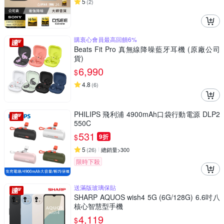
5
(
2
)
購衷心會員最高回饋6%
Beats Fit Pro 真無線降噪藍牙耳機 (原廠公司
貨)
6,990
$
4.8
(
6
)
PHILIPS 飛利浦 4900mAh口袋行動電源 DLP2
550C
531
$
9折
5
(
26
)
總銷量>300
限時下殺
送滿版玻璃保貼
SHARP AQUOS wish4 5G (6G/128G) 6.6吋八
核心智慧型手機
4,119
$