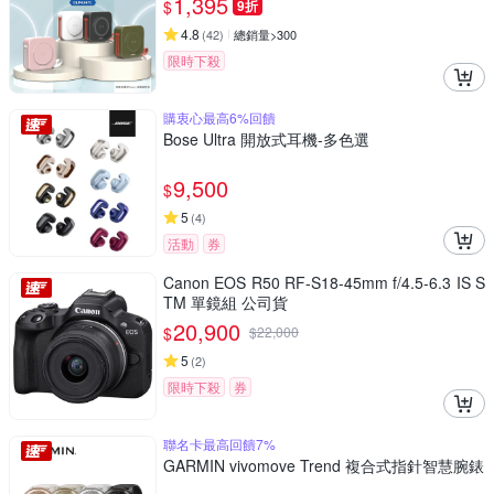
1,395
$
9折
4.8
(
42
)
總銷量>300
限時下殺
購衷心最高6%回饋
Bose Ultra 開放式耳機-多色選
9,500
$
5
(
4
)
活動
券
Canon EOS R50 RF-S18-45mm f/4.5-6.3 IS S
TM 單鏡組 公司貨
20,900
$
$
22,000
5
(
2
)
限時下殺
券
聯名卡最高回饋7%
GARMIN vivomove Trend 複合式指針智慧腕錶