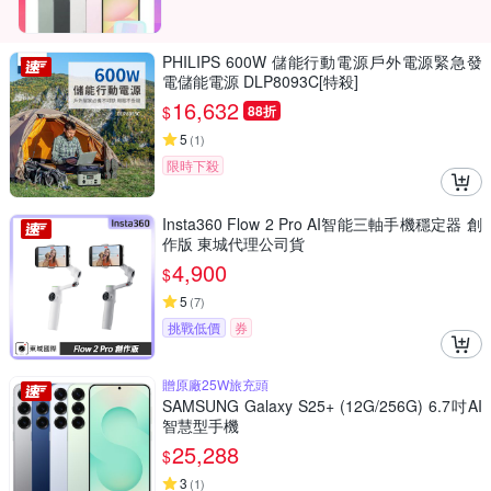
PHILIPS 600W 儲能行動電源戶外電源緊急發
電儲能電源 DLP8093C[特殺]
16,632
$
88折
5
(
1
)
限時下殺
Insta360 Flow 2 Pro AI智能三軸手機穩定器 創
作版 東城代理公司貨
4,900
$
5
(
7
)
挑戰低價
券
贈原廠25W旅充頭
SAMSUNG Galaxy S25+ (12G/256G) 6.7吋AI
智慧型手機
25,288
$
3
(
1
)