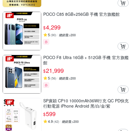
POCO C85 8GB+256GB 手機 官方旗艦館
4,299
$
5
(
90
)
總銷量>200
券
POCO F8 Ultra 16GB + 512GB 手機 官方旗艦
館
21,999
$
5
(
56
)
總銷量>200
券
SP廣穎 CP10 10000mAh36W行充 QC PD快充
行動電源 iPhone Android 黑/白/金/紫
599
$
4.9
(
42
)
總銷量>200