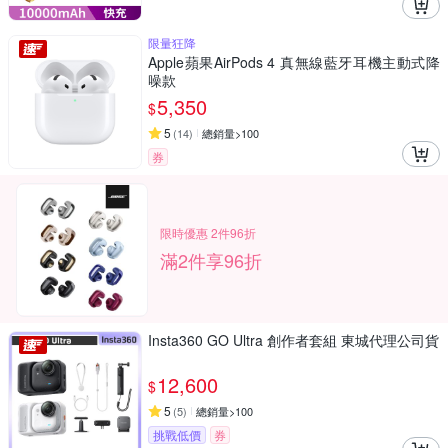
限量狂降
Apple蘋果AirPods 4 真無線藍牙耳機主動式降
噪款
5,350
$
5
(
14
)
總銷量>100
券
限時優惠 2件96折
滿2件享96折
Insta360 GO Ultra 創作者套組 東城代理公司貨
12,600
$
5
(
5
)
總銷量>100
挑戰低價
券