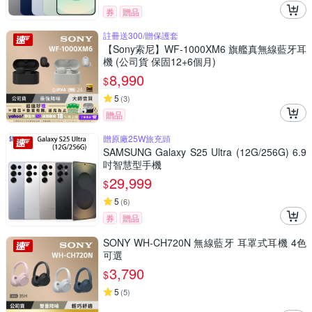
券
贈品
註冊送300/贈保護套
【Sony索尼】WF-1000XM6 旗艦真無線藍牙耳
機 (公司貨 保固12+6個月)
8,990
$
5
(
3
)
贈品
贈原廠25W旅充頭
SAMSUNG Galaxy S25 Ultra (12G/256G) 6.9
吋智慧型手機
29,999
$
5
(
6
)
券
贈品
SONY WH-CH720N 無線藍牙 耳罩式耳機 4色
可選
3,790
$
5
(
5
)