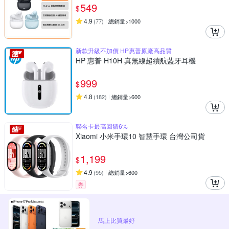
549
$
4.9
(
77
)
總銷量>1000
新款升級不加價 HP惠普原廠高品質
HP 惠普 H10H 真無線超續航藍牙耳機
999
$
4.8
(
182
)
總銷量>600
聯名卡最高回饋6%
Xiaomi 小米手環10 智慧手環 台灣公司貨
1,199
$
4.9
(
95
)
總銷量>600
券
馬上比買最好