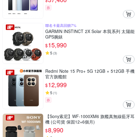
$
券
聯名卡最高回饋7%
GARMIN INSTINCT 2X Solar 本我系列 太陽能
GPS腕錶
15,990
$
5
(
3
)
Redmi Note 15 Pro+ 5G 12GB + 512GB 手機
官方旗艦館
12,999
$
5
(
1
)
券
【Sony索尼】WF-1000XM6 旗艦真無線藍牙耳
機 (公司貨 保固12+6個月)
8,990
$