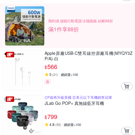
飛利浦 儲能行動電源/太陽能板 結帳88折
滿1件享88折
Apple原廠USB-C雙耳線控原廠耳機(MYQY3Z
P/A)-白
566
$
5
(
21
)
總銷量>100
券
CP值再升級美國 百美元以下耳機銷售冠軍
JLab Go POP+ 真無線藍牙耳機
799
$
4.8
(
55
)
總銷量>100