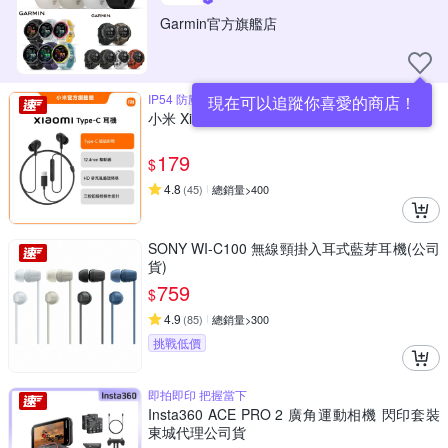
Garmin官方旗艦店
IP54 防塵防水等級
現在可以追蹤你喜愛的商店！
小米 Xiaomi Type-C 耳機 官方旗艦館
179
$
4.8
(
45
)
總銷量>400
SONY WI-C100 無線頸掛入耳式藍芽耳機(公司
貨)
759
$
4.9
(
85
)
總銷量>300
挑戰低價
即拍即印 把握當下
Insta360 ACE PRO 2 廣角運動相機 閃印套裝
東城代理公司貨