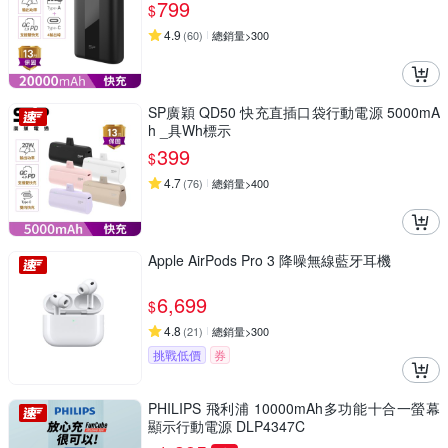
799
$
4.9
(
60
)
總銷量>300
SP廣穎 QD50 快充直插口袋行動電源 5000mA
h _具Wh標示
399
$
4.7
(
76
)
總銷量>400
Apple AirPods Pro 3 降噪無線藍牙耳機
6,699
$
4.8
(
21
)
總銷量>300
挑戰低價
券
PHILIPS 飛利浦 10000mAh多功能十合一螢幕
顯示行動電源 DLP4347C