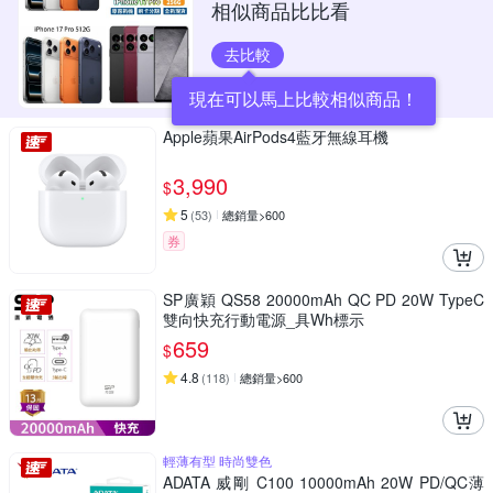
相似商品比比看
去比較
現在可以馬上比較相似商品！
Apple蘋果AirPods4藍牙無線耳機
3,990
$
5
(
53
)
總銷量>600
券
SP廣穎 QS58 20000mAh QC PD 20W TypeC
雙向快充行動電源_具Wh標示
659
$
4.8
(
118
)
總銷量>600
輕薄有型 時尚雙色
ADATA 威剛 C100 10000mAh 20W PD/QC薄