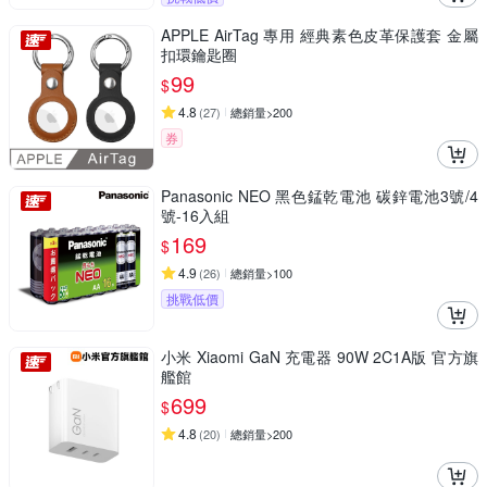
APPLE AirTag 專用 經典素色皮革保護套 金屬
扣環鑰匙圈
99
$
4.8
(
27
)
總銷量>200
券
Panasonic NEO 黑色錳乾電池 碳鋅電池3號/4
號-16入組
169
$
4.9
(
26
)
總銷量>100
挑戰低價
小米 Xiaomi GaN 充電器 90W 2C1A版 官方旗
艦館
699
$
4.8
(
20
)
總銷量>200