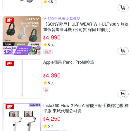
4.8
(
2
)
送 300元 帆布袋 耳機架
【SONY索尼】ULT WEAR WH-ULT900N 無線
重低音降噪耳機 (公司貨 保固12個月)
4,990
$
5
(
4
)
贈品
Apple蘋果 Pencil Pro觸控筆
4,390
$
5
(
1
)
券
Insta360 Flow 2 Pro AI智能三軸手機穩定器 標
準版 東城代理公司貨
4,250
$
5
(
1
)