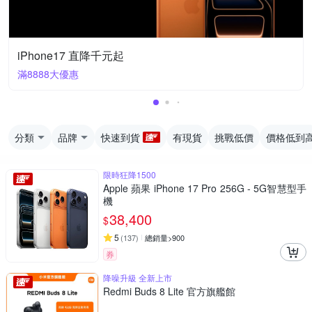
iPhone17 直降千元起
滿8888大優惠
分類
品牌
快速到貨
有現貨
挑戰低價
價格低到
限時狂降1500
Apple 蘋果 iPhone 17 Pro 256G - 5G智慧型手
機
38,400
$
5
(
137
)
總銷量>900
券
降噪升級 全新上市
Redmi Buds 8 Lite 官方旗艦館