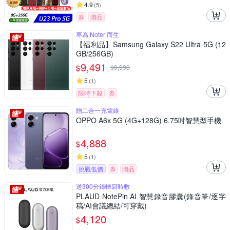
4.9
(
5
)
券
贈品
專為 Noter 而生
【福利品】Samsung Galaxy S22 Ultra 5G (12
GB/256GB)
9,491
$
$
9,990
5
(
1
)
限時下殺
券
贈二合一充電線
OPPO A6x 5G (4G+128G) 6.75吋智慧型手機
4,888
$
5
(
1
)
挑戰低價
券
贈品
送300分鐘轉寫時數
PLAUD NotePin AI 智慧錄音膠囊(錄音筆/逐字
稿/AI會議總結/可穿戴)
4,120
$