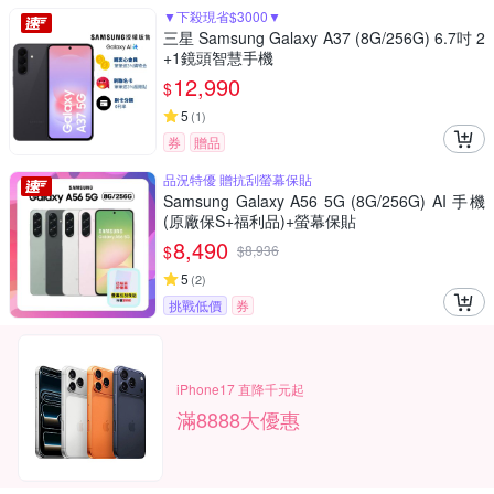
▼下殺現省$3000▼
三星 Samsung Galaxy A37 (8G/256G) 6.7吋 2
+1鏡頭智慧手機
12,990
$
5
(
1
)
券
贈品
品況特優 贈抗刮螢幕保貼
Samsung Galaxy A56 5G (8G/256G) AI 手機
(原廠保S+福利品)+螢幕保貼
8,490
$
$
8,936
5
(
2
)
挑戰低價
券
iPhone17 直降千元起
滿8888大優惠