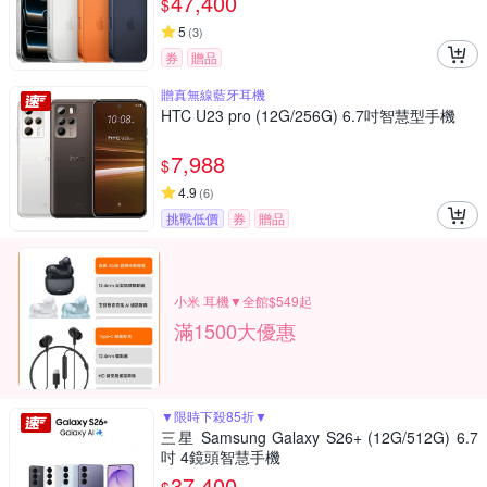
47,400
$
5
(
3
)
券
贈品
贈真無線藍牙耳機
HTC U23 pro (12G/256G) 6.7吋智慧型手機
7,988
$
4.9
(
6
)
挑戰低價
券
贈品
小米 耳機▼全館$549起
滿1500大優惠
▼限時下殺85折▼
三星 Samsung Galaxy S26+ (12G/512G) 6.7
吋 4鏡頭智慧手機
37,400