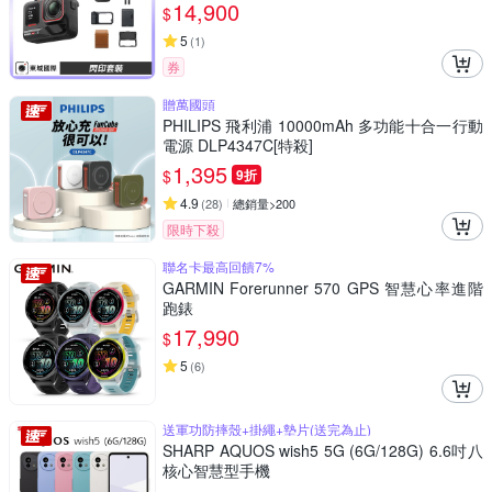
14,900
$
5
(
1
)
券
贈萬國頭
PHILIPS 飛利浦 10000mAh 多功能十合一行動
電源 DLP4347C[特殺]
1,395
$
9折
4.9
(
28
)
總銷量>200
限時下殺
聯名卡最高回饋7%
GARMIN Forerunner 570 GPS 智慧心率進階
跑錶
17,990
$
5
(
6
)
送軍功防摔殼+掛繩+墊片(送完為止)
SHARP AQUOS wish5 5G (6G/128G) 6.6吋八
核心智慧型手機