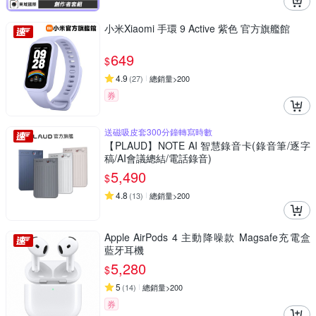
小米Xiaomi 手環 9 Active 紫色 官方旗艦館
649
$
4.9
(
27
)
總銷量>200
券
送磁吸皮套300分鐘轉寫時數
【PLAUD】NOTE AI 智慧錄音卡(錄音筆/逐字
稿/AI會議總結/電話錄音)
5,490
$
4.8
(
13
)
總銷量>200
Apple AirPods 4 主動降噪款 Magsafe充電盒
藍牙耳機
5,280
$
5
(
14
)
總銷量>200
券