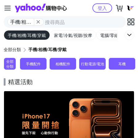
Yahoo購物中心
登入
手機/相機/
耳機/穿戴
手機/相機/耳機/穿戴
家電/冷氣/視聽/按摩
電腦/零組件/週邊/
全部分類
手機/相機/耳機/穿戴
全部
手機配件
相機配件
行動電源/電池
耳機
分類
精選活動